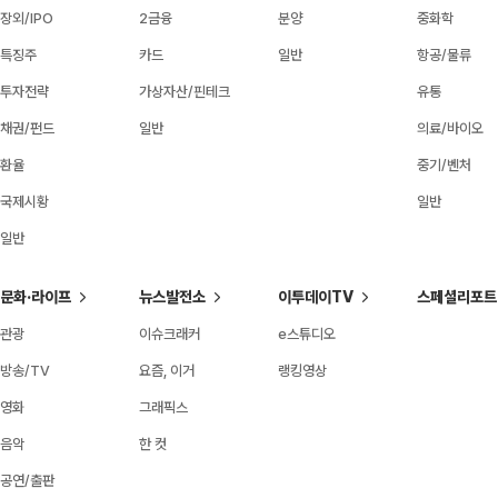
장외/IPO
2금융
분양
중화학
특징주
카드
일반
항공/물류
투자전략
가상자산/핀테크
유통
채권/펀드
일반
의료/바이오
환율
중기/벤처
국제시황
일반
일반
문화·라이프
뉴스발전소
이투데이TV
스페셜리포트
관광
이슈크래커
e스튜디오
방송/TV
요즘, 이거
랭킹영상
영화
그래픽스
음악
한 컷
공연/출판