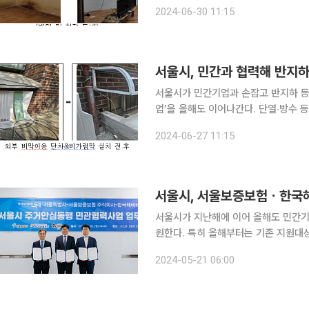
상반기 수혜 가구 최○○님) 열악한 주거환경에도 불구하고 비용이 부담돼 집수리하지 못했던 저소
2024-06-30 11:15
득 가구를 위해 서울시가 집수리 비용을
서울시, 민간과 협력해 반지하
서울시가 민간기업과 손잡고 반지하 
업’을 올해도 이어나간다. 단열‧방수 
원해 주거약자들의 삶의 질을 개선하는 
2024-06-27 11:15
원을 펼쳐 안락한 주거환경을 선물했고,
서울시가 지난해에 이어 올해도 민간기
원한다. 특히 올해부터는 기존 지원대
기준 전용면적 26㎡) 이하 저층 주택까지 지원범위를 확
2024-05-21 06:00
민관협력사업' 추진을 위해 이달 20일