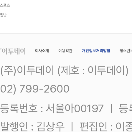
스포츠
일반
회사소개
이용약관
개인정보처리방침
청소년
(주)이투데이 (제호 : 이투데이
02) 799-2600
등록번호 : 서울아00197 ㅣ 등록일
발행인 : 김상우 ㅣ 편집인 : 