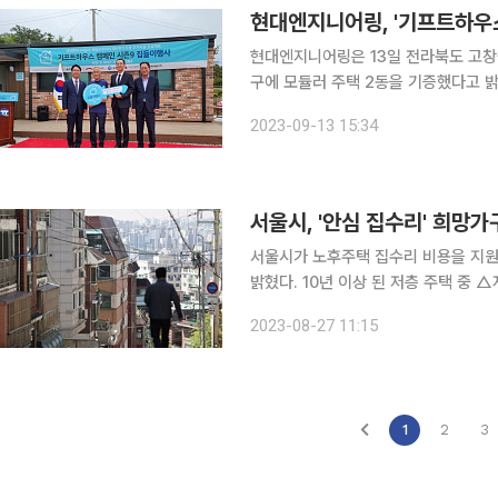
현대엔지니어링, '기프트하우스
현대엔지니어링은 13일 전라북도 고창
구에 모듈러 주택 2동을 기증했다고 밝혔다. 올해로 9년째 진행 중인 기프트하우스
재해, 주택 노후화, 화재 등으로 불편
2023-09-13 15:34
하는 현대엔지니어링의 대표적인 사회공
서울시, '안심 집수리' 희망가
서울시가 노후주택 집수리 비용을 지원하
밝혔다. 10년 이상 된 저층 주택 중 △자치구 추천을 받은 중위소득 70% 이하 취약가구 거주 주택
△반지하주택이 대상이다. 저층 주택에는 단독주택(다중·다가구 포함), 공동주택(다세대·연립)이 포
2023-08-27 11:15
함된다. 주거 취약가구는 기초생활수급
1
2
3