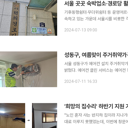
서울 곳곳 숙박업소·경로당 활
기후동행쉼터·무더위쉼터 등 운영어르신·치매 가족 등 
속하고 있는 가운데 서울시를 비롯한 각
고 있다. 13일 서울시와 각 자치구에 따르면 은행 지점과 편의점을 활용한 ‘기후동행쉼터’, 경로당과
2024-07-13 09:00
성동구, 여름맞이 주거취약가구
서울 성동구가 에어컨 설치 주거취약가구
밝혔다. 에어컨 클린 서비스는 에어컨 청소·세척에 어려움을 겪는 독거 어르신, 장애인 등 주거취약
가구에게 에어컨 본체와 실외기를 청소해주는 사업이다. 에어컨 클린
2024-07-11 16:33
기동대’ 사업과 연계해 추진된다. 최근
'희망의 집수리' 하반기 지원
"노인 혼자 사는 반지하 집이라 지나
대로 이루지 못했었는데, 이번에 창문에