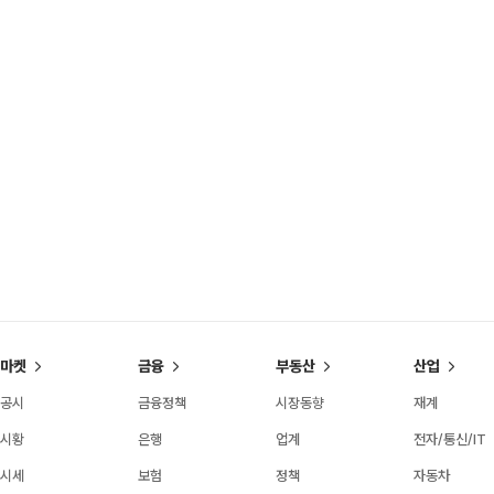
마켓
금융
부동산
산업
공시
금융정책
시장동향
재계
시황
은행
업계
전자/통신/IT
시세
보험
정책
자동차