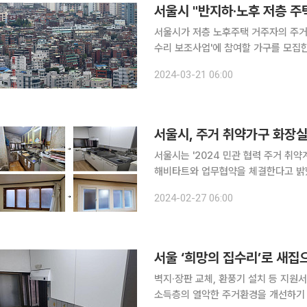
서울시 "반지하·노후 저층 주택
서울시가 저층 노후주택 거주자의 주거
수리 보조사업'에 참여할 가구를 모집한
다. 지원 대상은 10년 이상 된 저층 주택 중 △중위소득 이하인 주거 취약가구가 거주하는 주택 △
2024-03-21 06:00
반지하 주택 △불법건축물 기준이 해소
서울시, 주거 취약가구 화장실
서울시는 '2024 민관 협력 주거 취
해비타트와 업무협약을 체결한다고 밝혔다. 서울시는 2022년부터 한국해비타트 등
구 맞춤형 집수리 지원사업을 시행하고
2024-02-27 06:00
됐다. 이번 협약으로 현대리바트는 화
서울 ‘희망의 집수리’로 새집
벽지·장판 교체, 환풍기 설치 등 지원서울시 및 자
소득층의 열악한 주거환경을 개선하기 위