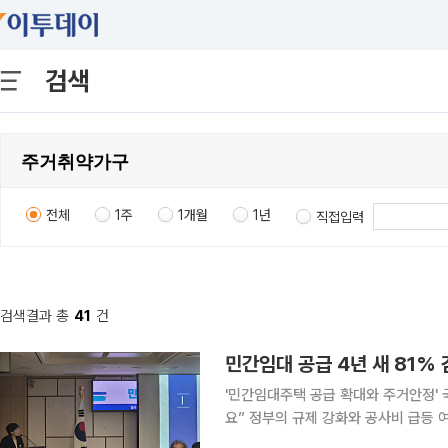
검색
전체
1주
1개월
1년
직접입력
검색결과 총
41
건
민간임대 공급 4년 새 81%
'민간임대주택 공급 확대와 주거안정' 국
요” 정부의 규제 강화와 공사비 급등 여파로 서민과 청년층의 핵심 주거 안전망 역할을 해온 제도권
민간임대주택 공급이 최근 4년 사이 