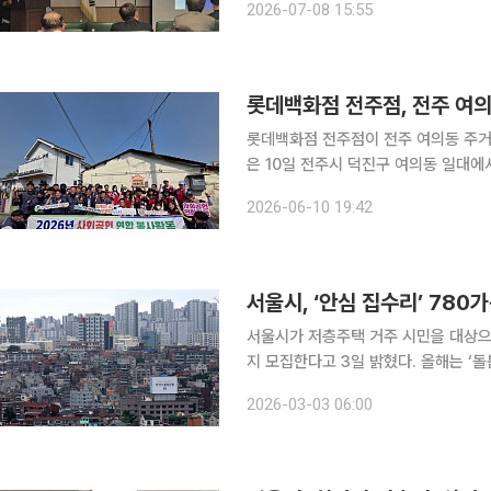
2026-07-08 15:55
기 어려운 서민·중산층의 임차 수요를
롯데백화점 전주점, 전주 여의
롯데백화점 전주점이 전주 여의동 주거 취약가구
은 10일 전주시 덕진구 여의동 일대
했다고 밝혔다. 이날 봉사에는 롯데백화점 전주점과 주택관리공단이 함께했다. 전주점 직원 20여명
2026-06-10 19:42
서울시, ‘안심 집수리’ 78
서울시가 저층주택 거주 시민을 대상으로
지 모집한다고 3일 밝혔다. 올해는 ‘
약가구에 새롭게 포함하고, 주거 취약가구
2026-03-03 06:00
대규모 정비사업 추진이 어려운 지역의