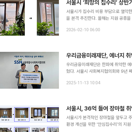
서울시 ‘희망의 집수리’ 상반
서울시가 집수리 비용 부담으로 열악한
을 본격 추진한다. 올해는 지원 공종을
대상자를 포함해 지원 범위를 확대했다. 가구당 
2026-02-10 06:00
지 동주민센터에서 올해 희망의 집수리
우리금융미래재단, 에너지 취
우리금융미래재단은 한파에 취약한 에너
혔다. 서울시 사회복지협의회와 9년 째 이어오고 있는 이 사업은 '에너지 취약가구 지원사업'의 일환
이다. 지난해부터 우리금융 전 계열사
2025-11-13 10:04
대하고 있다. 우리금융미래재단
서울시, 36억 들여 장마철 
서울시가 본격적인 장마철을 앞두고 주거 취약가
환경 개선을 위한 ‘안심집수리’의 지원 
에 나선다고 4일 밝혔다. 안심집수리 보조사업은 노후 저층주택에 거주하는 중위소득 이하 취약계