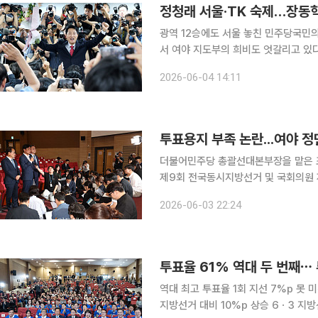
광역 12승에도 서울 놓친 민주당국민의힘은 PK 잃고 내홍 
서 여야 지도부의 희비도 엇갈리고 있다
서 광역단체장 12곳을 확보하며 리더
2026-06-04 14:11
는 숙제로 남게 됐다. 반면 장동혁 국
투표용지 부족 논란...여야 정
더불어민주당 총괄선대본부장을 맡은 
제9회 전국동시지방선거 및 국회의원
한 입장을 밝히고 있다. 조 사무총장은
2026-06-03 22:24
다"며 "선관위에는 철저하게 책임을 물
투표율 61% 역대 두 번째⋯ 
역대 최고 투표율 1회 지선 7%p 못
지방선거 대비 10%p 상승 6ㆍ3 지방선거 잠정 투표율이 61%를 기록하면서 역대 지선 중 두번째