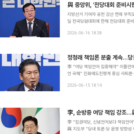
與 중앙위, '전당대회 준비시
지방선거 기여자 공천 감산 면제 부칙도 통과 더불어민주당이 16일 중앙위원회를 열고
일 전국당원대회에 한해 전당대회 준비
의결했다. 민주당은 이날 국회에서 제6차 중앙위원회를 개최해 전당대회 준비를 위한 당헌 개정안
2026-06-16 18:38
과 당헌 부칙 신설안, 2025년도 중앙
정청래 책임론 분출 계속…당
李 “여당 책임언어 집중해야” 이틀만에
언 곡해” 진화에도친명계 중심 사퇴론·전대 불출마 목소리 6·3
대표를 향해 제기된 책임론이 당내에서 
2026-06-15 18:14
화에 나섰지만 차기 당권을 둘러싼 당
李, 순방중 여당 책임 강조…
李 “집권여당, 신념언어보다 책임언어’
與 지도부 “당내 토론·당 운영 방향성 취지로 봐야” 유럽을 순방하고 있