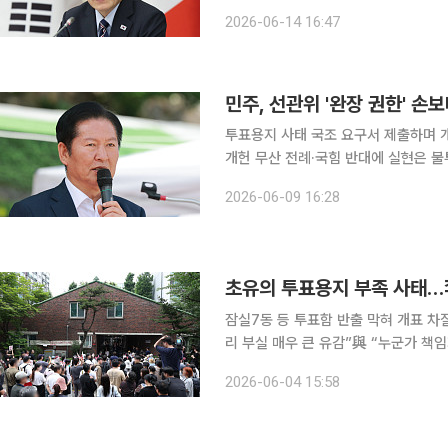
아 현지에서 여당의 정치적 책임을 강
2026-06-14 16:47
파 갈등 조짐에 경고 메시지 낸 것으로
민주, 선관위 '완장 권한' 
투표용지 사태 국조 요구서 제출하며 
개헌 무산 전례·국힘 반대에 실현은 불투명 더불어민주당이 6·3 지방선거 투표용지 부족
속 조치로 선거관리위원회 권한을 손보는 개헌을 
2026-06-09 16:28
표는 7일 국회 기자간담회에서 "국정
잠실7동 등 투표함 반출 막혀 개표 차
리 부실 매우 큰 유감”與 “누군가 책임져야”…野 “고발 강구
의 투표용지 부족 사태로 얼룩졌다. 
2026-06-04 15:58
대기하는 초유의 상황이 벌어졌고 투표