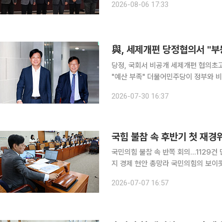
2026-08-06 17:33
안의 주요 과제로
與, 세제개편 당정협의서 "부
당정, 국회서 비공개 세제개편 협의초
"예산 부족" 더불어민주당이 정부와 비공개 당정협의회를 열고 부동산 보유세 강화 방안에 대한 우
려를 전달한 것으로 알려졌다. 과세 대상과
2026-07-30 16:37
정경제부는 30일 오전 국회 의원회관
국민의힘 불참 속 반쪽 회의…1129
지 경제 현안 총망라 국민의힘의 보이콧 속에 '반쪽 회의'로 열린 22대 국회 후반기 첫 재정경제기획
위원회 전체회의에서 하반기 세법개정
2026-07-07 16:57
대규모 초과 세수 활용 방안이 최대 쟁