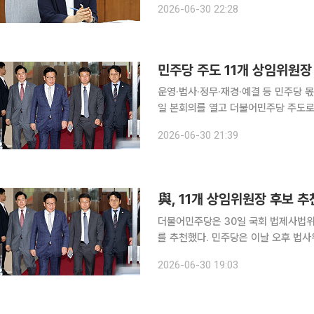
2026-06-30 22:28
장 임명승인안을 무기명 투표로 표결해 
민주당 주도 11개 상임위원장
운영·법사·정무·재경·예결 등 민주당 몫으로
일 본회의를 열고 더불어민주당 주도
위원회 위원장을 선출했다. 이날 선출된 위원장은 모두 민주당 소속이다. 법사위원장에는 4선 서영
2026-06-30 21:39
교 의원이 선출됐다. 정무위원장은 유
與, 11개 상임위원장 후보 
더불어민주당은 30일 국회 법제사법위원
를 추천했다. 민주당은 이날 오후 법사위원장에 자당 소속 서영교 의원을 추천한다고 밝혔다. 경제
관련 상임위인 정무위원장에는 유동수
2026-06-30 19:03
다. 과학기술정보방송통신위원장 후보