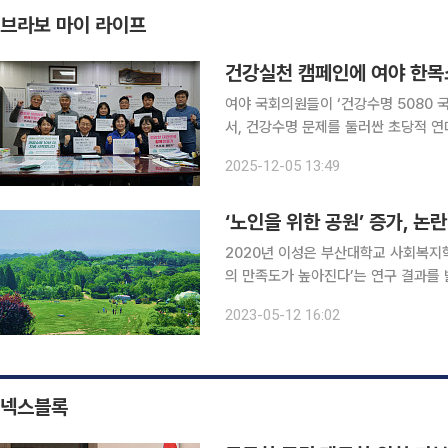
브라보 마이 라이프
건강실천 캠페인에 여야 한목
여야 국회의원들이 ‘건강수명 5080
서, 건강수명 문제를 둘러싼 초당적 연
강한 대한민국 함께 만들기) 챌린지’를
2025-12-05 13:49
‘노인을 위한 공원’ 증가, 논
2020년 이성은 부산대학교 사회복지
의 만족도가 높아진다’는 연구 결과를 밝혔다. 2018년 통계청에서 실시한 사회조사
이상 노인 총 4567명을 대상으로 했다. 조사 결과에 따르면, 녹지 환경은 고령자가 선호하는
2023-05-12 16:02
이나 걷기와 같은 저강도의 신체활동을
넥스블록