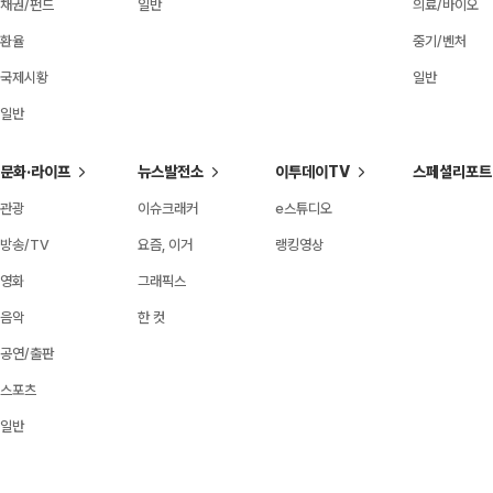
채권/펀드
일반
의료/바이오
환율
중기/벤처
국제시황
일반
일반
문화·라이프
뉴스발전소
이투데이TV
스페셜리포트
관광
이슈크래커
e스튜디오
방송/TV
요즘, 이거
랭킹영상
영화
그래픽스
음악
한 컷
공연/출판
스포츠
일반