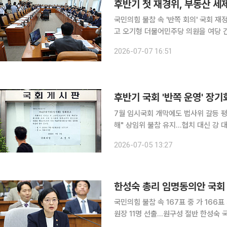
후반기 첫 재경위, 부동산 세
국민의힘 불참 속 '반쪽 회의' 국회 재정경제기획위원회는 7일 22대 후반기 국회 첫 전체회의를 열
고 오기형 더불어민주당 의원을 여당 
원 구성 갈등을 이유로 회의에 불참한
2026-07-07 16:51
후반기 국회 '반쪽 운영' 장
7월 임시국회 개막에도 법사위 갈등 평
해" 상임위 불참 유지…협치 대신 강 대 강 22대 국회 후반기 원 구성이 사실상 파행 상태
운데 7월 임시국회가 시작되면서 여야
2026-07-05 13:27
민의힘의 국회 보이콧에도 단독으로라
한성숙 총리 임명동의안 국회 
국민의힘 불참 속 167표 중 가 16
원장 11명 선출…원구성 절반 한성숙 국무총리 후보자 임명동의안이 국민의힘이 표결에 불참한 가운
데 국회 문턱을 넘었다. 국회는 30일 본회의를 열고 한성숙 총리 임명동의안과 고용진 국회사무총