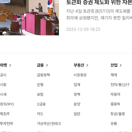
지난 4일 토큰증권(STO)의 제도화
회의에 상정됐지만, 예기치 못한 필리버스
27일 정무위원회는 법안심사 제1소위
2025-12-09 18:23
의 힘 김재섭 의원이 발의한 각 법안
마켓
금융
부동산
산업
공시
금융정책
시장동향
재계
시황
은행
업계
전자/통신/IT
시세
보험
정책
자동차
장외/IPO
2금융
분양
중화학
특징주
카드
일반
항공/물류
투자전략
가상자산/핀테크
유통