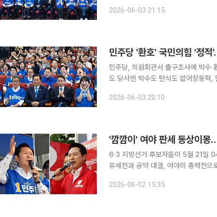
로 높은 투표율을 기록했다. 다만 송파
2026-06-03 21:15
민주당, 의원회관서 출구조사에 박수·환
도 당사엔 박수도 탄식도 없어장동혁, 말없이 화면 보다 40
6시 국회 의원회관 대회의실. 지방선
2026-06-03 20:10
원들이 모인 3열에서 작은 환호와 박수
6·3 지방선거 후보자들이 5월 21일
유세전과 공약 대결, 여야의 총력전으로
도권은 물론 부산·대구·충청까지 전국
2026-06-02 15:35
정부 출범 이후 처음 치러지는 전국 