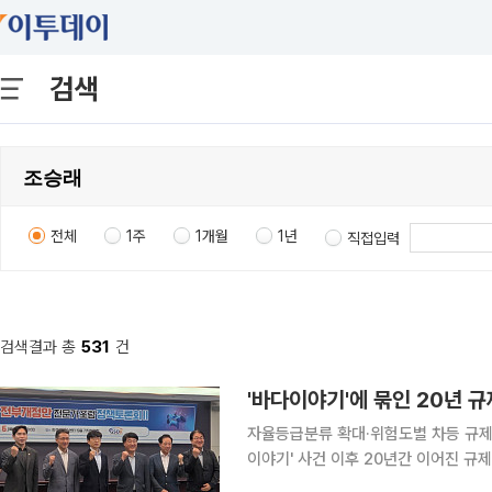
검색
전체
1주
1개월
1년
직접입력
검색결과 총
531
건
'바다이야기'에 묶인 20년 
자율등급분류 확대·위험도별 차등 규제 제안 게임산업법 전부개정안을 둘러싸고 전문
이야기' 사건 이후 20년간 이어진 규
해야 한다고 제언했다. 게임 관리 체계