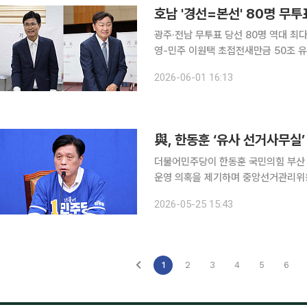
광주·전남 무투표 당선 80명 역대 최
영-민주 이원택 초접전새만금 50조 유
판론 가열 6·3 지방선거 후보자들이 5월 21일 0시를 기해 공식 선거운동에 돌입했다. 전국 곳곳은
2026-06-01 16:13
후보들의 유세전과 공약 대결, 여야의
與, 한동훈 ‘유사 선거사무실
더불어민주당이 한동훈 국민의힘 부산 
운영 의혹을 제기하며 중앙선거관리위원회의 신속한 
25일 기자간담회에서 “특정 장소를 
2026-05-25 15:43
았다면 명백한 선거운동용 유사 사무실
1
2
3
4
5
6