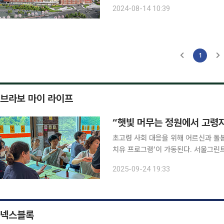
이 주관사를 맡는다. 내년 4월까지 실
2024-08-14 10:39
준공하는 것을 목표
1
브라보 마이 라이프
“햇빛 머무는 정원에서 고령자
초고령 사회 대응을 위해 어르신과 돌봄
치유 프로그램’이 가동된다. 서울그린트
사장직무대행 이정기) 후원과 양천구
2025-09-24 19:33
넥스블록