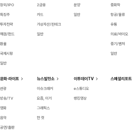
장외/IPO
2금융
분양
중화학
특징주
카드
일반
항공/물류
투자전략
가상자산/핀테크
유통
채권/펀드
일반
의료/바이오
환율
중기/벤처
국제시황
일반
일반
문화·라이프
뉴스발전소
이투데이TV
스페셜리포트
관광
이슈크래커
e스튜디오
방송/TV
요즘, 이거
랭킹영상
영화
그래픽스
음악
한 컷
공연/출판