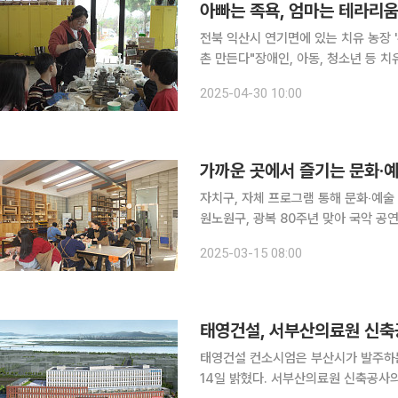
전북 익산시 연기면에 있는 치유 농장 '
촌 만든다"장애인, 아동, 청소년 등 치유농업사업 대상 
기르는 일반 농장과는 달라요. 몸과 마
2025-04-30 10:00
거움은 물론 오랫동안 간직할 수 있는
가까운 곳에서 즐기는 문화‧
자치구, 자체 프로그램 통해 문화‧예술
원노원구, 광복 80주년 맞아 국악 공연 
홀’ 착공 서울 자치구가 구민들에게 문화‧예술 향유 기회를 제공하기 위해 다양한 프로그램, 시설을
2025-03-15 08:00
운영하고 있다. 먼 곳까지 가지 않고도
태영건설, 서부산의료원 신축
태영건설 컨소시엄은 부산시가 발주하
14일 밝혔다. 서부산의료원 신축공사의 총 사업비는 858억 원이며 지분 58%를 보유한 태영건설