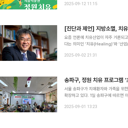
2025-09-12 11:15
자를 모집한다고
[진단과 제언] 지방소멸, 
요즘 언론에 치유산업이 자주 거론되고
다는 의미인 ‘치유(Healing)’와 ‘산
태의 ‘치유를 다루는 산업’으로 해석할
2025-09-02 21:31
향상시키는 방향으로 발전함에 따라 복지
송파구, 정원 치유 프로그램 
서울 송파구가 치매환자와 가족을 위한
확장하고 있다. 1일 송파구에 따르면 이번 프로그램은 8월 19일 시작해 4일까지 신천근린공원에서
총 5회 진행된다. 여름철 무더위 속에
2025-09-01 13:23
를 되찾도록 