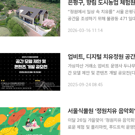
은평구, 향림 도시농업 체험원 
“정원에서 일상 속 치유를” 서울 은평구는 주민들에게 건강과 치유를 제공하는 도시 정원 및 공동체
공간을 조성하기 위해 불광동 471 일
밝혔다. 이번 사업은 도시재생 사업과 연계해 생활권 공원과 공동체 공간을 조성하는 사업이다. 향
2026-03-16 11:14
림 도시농업 체험원을 중심으로 전국 
업비트, 디지털 치유정원 공간
가상자산 거래소 업비트 운영사 두나무
간 모델 제안 및 콘텐츠 개발 공모전(디지
치유정원은 두나무가 누구나 누릴 수 
2025-09-24 08:45
공간이다. LED를 활용한 미디어 파사드(
서울식물원 ‘정원치유 음악회
이달 26일 가을맞이 ‘정원치유 음악회’
로운 체험 및 플리마켓, 푸드트럭 운
서울식물원이 이달 26일과 27일 이