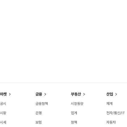
마켓
금융
부동산
산업
공시
금융정책
시장동향
재계
시황
은행
업계
전자/통신/IT
시세
보험
정책
자동차