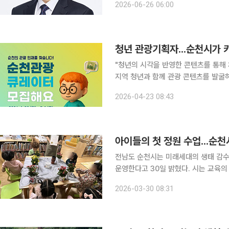
2026-06-26 06:00
청년 관광기획자...순천시가 
"청년의 시각을 반영한 콘텐츠를 통해 체류형
지역 청년과 함께 관광 콘텐츠를 발굴하
23일 밝혔다. 이번 사업은 체험 중심 프로그램을 넘어 청년이 직접 관광을 기획하고 실행하는 참여
2026-04-23 08:43
형 인재 양
아이들의 첫 정원 수업...순천
전남도 순천시는 미래세대의 생태 감수
운영한다고 30일 밝혔다. 시는 교육의 내실 있는 운영을 위해 최근 참여기관 대상 워크숍을 개최했
다. 프로그램 운영 방향과 교육 내용을 공유하는 등 사전 준비를 마쳤다. 교육은 만 5~6세 어린이를
2026-03-30 08:31
대상으로 하는 생애주기 맞춤형 정원교