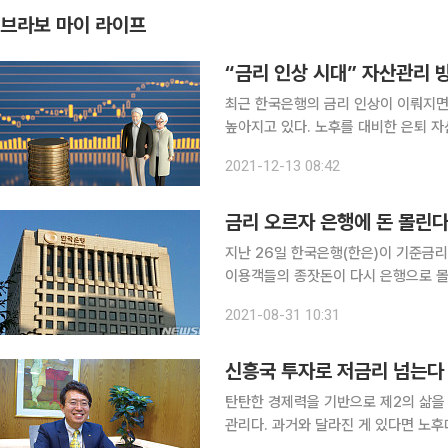
브라보 마이 라이프
“금리 인상 시대” 자산관리 
최근 한국은행의 금리 인상이 이뤄지면
높아지고 있다. 노후를 대비한 은퇴 
적절히 대응해야 하기 때문. 한국은행이 11월 25일 기준금리를 연 0.75%에서 1%로 0.25%포인
2021-12-13 08:42
트 인상했다. 지난해 코로나 19 위기
금리 오르자 은행에 돈 몰린다
지난 26일 한국은행(한은)이 기준금리
이용객들의 종잣돈이 다시 은행으로 몰려들고 있다. 주요 4대 은행의 정
상 후 불과 이틀 만에 1조6000억 원
2021-08-31 10:31
고, 주식시장도 조정 국면을 겪고 있
신흥국 투자로 저금리 넘는다
탄탄한 경제력을 기반으로 제2의 삶을 
관리다. 과거와 달라진 게 있다면 노후