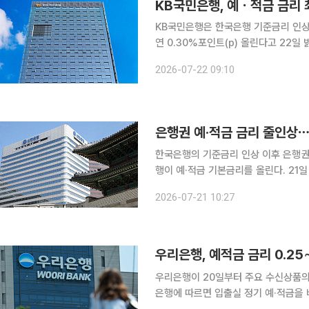
KB국민은행은 한국은행 기준금리 인상
연 0.30%포인트(p) 올린다고 22일 밝혔다. 정기예금은 이날부터, 정기적금은 2
가 연 0.20~0.30%p 높아진다. 대표 비대면 정기예금인 'KB Star 정기예금' 1년 만기 금리는 연
2026-07-22 09:10
2.90%에서 연 3.20%로 0.30%p 
은행권 예·적금 금리 줄인상⋯
한국은행의 기준금리 인상 이후 은행권
행이 예·적금 기본금리를 올린다. 21일 금융권에 따르면 신한은행은 이날부터 만기 1년의 쏠편한 정
기예금 금리를 연 2.9%에서 3.2%로 조정했다. 22일부터는 신한S드림 정
2026-07-21 10:27
13종의 기본금리를 상품과 가입 기간에 
우리은행, 예적금 금리 0.2
우리은행이 20일부터 주요 수신상품의 기본금
은행에 따르면 입출실 정기 예·적금을 