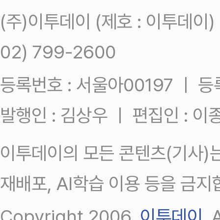
(주)이투데이 (제호 : 이투데이
02) 799-2600
등록번호 : 서울아00197 ㅣ 등록일
발행인 : 김상우 ㅣ 편집인 : 
이투데이의 모든 콘텐츠(기사)는
재배포, AI학습 이용 등을 금지
Copyright 2006.
이투데이
.