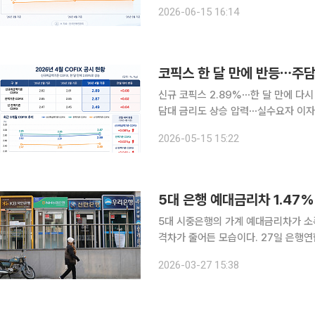
(COFIX)가 두 달 연속 상승했다. 
2026-06-15 16:14
코픽스 한 달 만에 반등⋯주담
신규 코픽스 2.89%⋯한 달 만에 다
담대 금리도 상승 압력⋯실수요자 이자 부담 지속 변동형 주택담보대출 금리
(COFIX)가 한 달 만에 다시 상승
2026-05-15 15:22
조달 비용이 다시 높아지면서 대출 금
5대 은행 예대금리차 1.47
5대 시중은행의 가계 예대금리차가 소
격차가 줄어든 모습이다. 27일 은행연합회 공시에 따르면 5대 은행(KB국민·신한·우리·하나·NH농
협)의 정책서민금융(햇살론뱅크·햇살론
2026-03-27 15:38
금리차는 1.47%포인트(p)로 전월(1.5