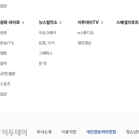
일반
문화·라이프
뉴스발전소
이투데이TV
스페셜리포트
관광
이슈크래커
e스튜디오
방송/TV
요즘, 이거
랭킹영상
영화
그래픽스
음악
한 컷
공연/출판
스포츠
일반
회사소개
이용약관
개인정보처리방침
청소년