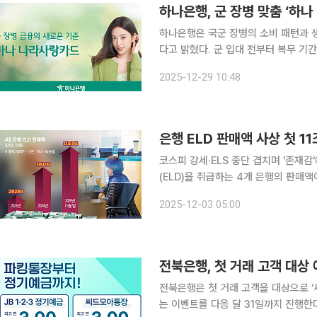
하나은행, 군 장병 맞춤 ‘하나
하나은행은 국군 장병의 소비 패턴과 생
다고 밝혔다. 군 입대 전부터 복무 기
크카드다. 이 카드는 군 장병 이용 빈도가 높은 군마트(PX)·온라인 쇼핑·배달앱·편의점 등에서 체감
2025-12-29 10:48
혜택을 강화했다. PX 최대 30%, 온
코스피 강세·ELS 중단 겹치며 '존재감'예금 
(ELD)을 취급하는 4개 은행의 판매액
금 상품이 나오고 있지만 코스피 등 
2025-12-03 05:00
전북은행, 첫 거래 고객 대상 
전북은행은 첫 거래 고객을 대상으로 ‘씨
는 이벤트를 다음 달 31일까지 진행한다고 20일 밝혔다. 파킹통장