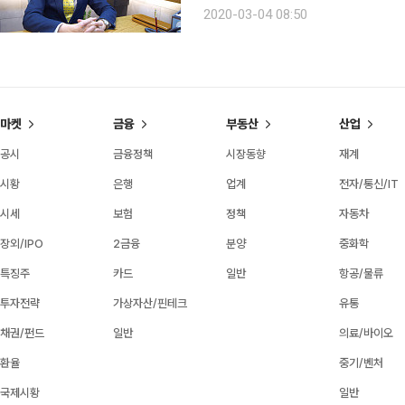
비하는 것. 보석처럼 화려한 노후를 
2020-03-04 08:50
오팔(OPAL)세대의 오팔은 ‘Old Peopl
마켓
금융
부동산
산업
공시
금융정책
시장동향
재계
시황
은행
업계
전자/통신/IT
시세
보험
정책
자동차
장외/IPO
2금융
분양
중화학
특징주
카드
일반
항공/물류
투자전략
가상자산/핀테크
유통
채권/펀드
일반
의료/바이오
환율
중기/벤처
국제시황
일반