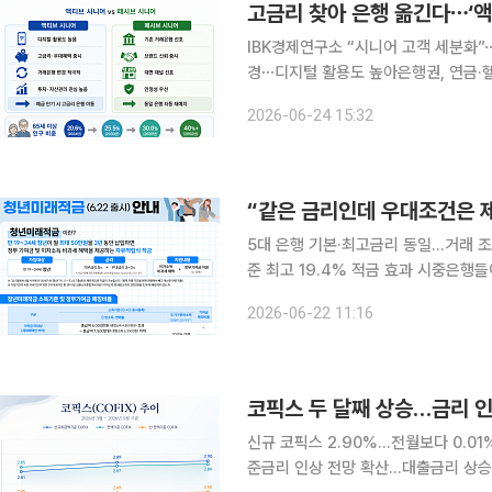
고금리 찾아 은행 옮긴다⋯‘액
IBK경제연구소 “시니어 고객 세분화
경⋯디지털 활용도 높아은행권, 연금·헬스케어 
아 거래 은행을 옮기는 ‘액티브 시니어
2026-06-24 15:32
르고 있다는 분석이 나왔다. 초고령사
“같은 금리인데 우대조건은 
5대 은행 기본·최고금리 동일…거래 조
준 최고 19.4% 적금 효과 시중은행들이 청년층 자산 형성을 지원하는 정책금융 상품인 청년미래적
금을 일제히 출시했다. 기본금리와 최
2026-06-22 11:16
코픽스 두 달째 상승…금리 인
신규 코픽스 2.90%…전월보다 0.0
준금리 인상 전망 확산…대출금리 상승 압력 변동형 주택담보대출 금리의 기준이