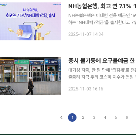
NH농협은행, 최고 연 7.1% 
NH농협은행은 비대면 전용 예금인 ‘e­
하는 ‘NH대박7적금’을 출시한다고 7일 밝혔다. NH대박7적금은 오는 12일
3만좌 한도로 판매되며, 월 최대 30
2025-11-07 14:34
업점에서 가능하다. 이번 상품은 
증시 불기둥에 요구불예금 한 
대기성 자금, 한 달 만에 ‘급감세’로 전
출금리 자극 우려 코스피 지수가 연일 최고치를 경신하는 가운데, 은행의 대기성 자금인 요구불예금
이 한 달 새 21조 원 넘게 증발했다. 은행 조달 비용을 끌어올려 대출 금리를 자극 할 수 있다는 우려
2025-11-03 16:16
가 커지고 있다. 3일 금융권에 따르
1
2
3
4
5
6