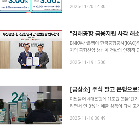
액에 대해 기본 금리 연 2.0%를 제공
2025-11-20 14:30
최대 연 3.0%까지 받을 수 있다. 우
BNK부산은행이 한국공항공사(KAC)
지역 공항산업 생태계 전반의 안정적 
셈이다. BNK부산은행은 19일 오전 김해공항에서 한국공항공사와 '동반성장을 위한 업무협약
2025-11-19 15:00
(MOU)'을 체결했다고 밝혔다. 이번
[금상소] 주식 팔고 은행으로
이달들어 4대은행에 11조원 썰물"단기 특판보다 조건·
리면서 연 3%대 예금 상품이 다시 고
중심으로 예금으로 갈아타는 이른바 은행권 '머니무브
2025-11-16 08:49
리은행은 전날부터 '우리 첫 거래 우대 