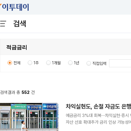
검색
전체
1주
1개월
1년
직접입력
검색결과 총
552
건
예금금리 3%대 회복⋯차익실현·증시
자산 선호 확대추가 금리 인상 가능성에도 은행권 수신 
으로 향하는 배경에는 여러 요인이 복