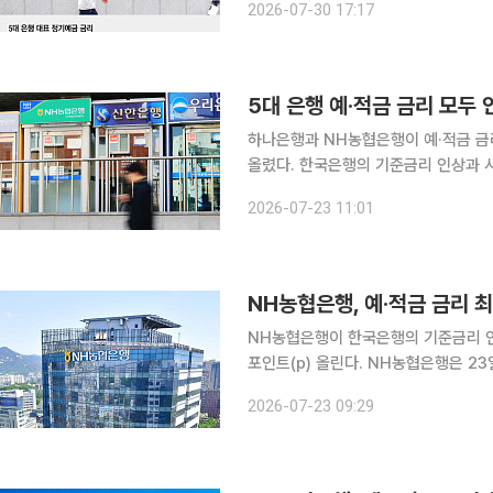
2026-07-30 17:17
변동성 확대에 따른 위험 회피 심리, 
5대 은행 예·적금 금리 모두
하나은행과 NH농협은행이 예·적금 금
올렸다. 한국은행의 기준금리 인상과 
두 연 3%대에 진입했다. 23일 금융권에 따르면 하나은행은 시장금리를 수시로 반영하는 ‘하나의
2026-07-23 11:01
정기예금’ 1년 만기 금리를 기존 연 2.
NH농협은행, 예·적금 금리 최
NH농협은행이 한국은행의 기준금리 인
포인트(p) 올린다. NH농협은행은 23일부터 거치식예금과 적립식예금 등 주요 수신상품 금리를
0.25~0.30%p 인상한다고 밝혔다. 거치식예금 금리는 상품별로 0.25~0.30%p 오른다. ‘NH올
2026-07-23 09:29
원e예금’의 1년 만기 금리는 기존 연 