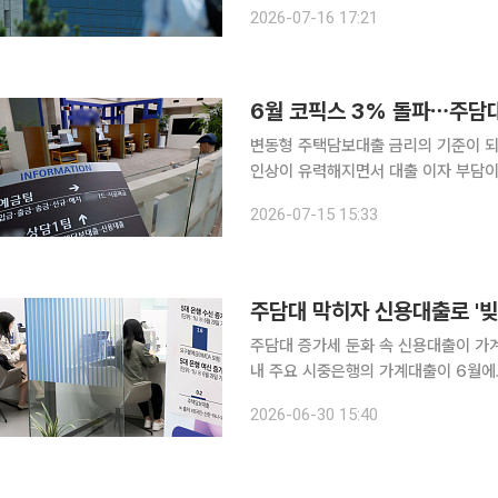
슈퍼(SUPER) 정기예금’ 등 일부 상품 금리는 0.30%p 
2026-07-16 17:21
상 2년 미만 기준 금리가 기존 연 2.1
6월 코픽스 3% 돌파⋯주담대
변동형 주택담보대출 금리의 기준이 되는
인상이 유력해지면서 대출 이자 부담이 더욱 커질 
르면 올해 6월 신규 취급액 기준 코픽스
2026-07-15 15:33
(p) 상승했다. 5월 0.01%p 오른 데 
주담대 막히자 신용대출로 '빚투
주담대 증가세 둔화 속 신용대출이 가계
내 주요 시중은행의 가계대출이 6월에
게 늘며 증가세를 주도했다. 정부의 
2026-06-30 15:40
활황에 따른 빚투(빚내서 투자)와 생