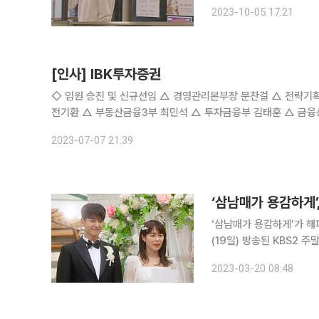
영상을 공개했다. 강풀 웹툰을 원작으로 하는 디즈니 플러스 드라마 ‘무빙’에서 부부로 호흡을 맞췄
2023-10-05 17:21
던 조인성과 한효주는 다정
[인사] IBK투자증권
◇ 임원 승진 및 신규선임 △ 경영관리본부장 문찬걸 △ 전략기획부장 이승택 ◇ 직원 승진 △ 채권영업부 김한준 △ IPO1부 兼 IPO2부
전기환 △ 부동산금융3부 최민석 △ 투자금융부 김태훈 △ 금융상품영업부 김동헌 △ 부산센터 김형택 △ 노동조합 이상용 △ 상품전략
부 변태종 △ 총무부 김유헌 △ FICC파생부
2023-07-07 21:39
‘삼남매가 용감하게’
‘삼남매가 용감하게’가 해피엔딩으로 종영했다. 20일
(19일) 방송된 KBS2 
를 기록했다. 30%의 고지를 넘지 못한 것은 물론, 이달 5일 기록한 자체 최고 시청률인 28%에도
2023-03-20 08:48
미치지 못하는 수치다. 이