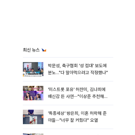
최신 뉴스
박문성, 축구협회 '성 접대' 보도에
분노…"다 말아먹으려고 작정했나"
'미스트롯 포유' 허찬미, 김나희에
배신감 든 사연⋯"이상준 추천해주
더라"
'특종세상' 방은희, 이혼 허락해 준
아들⋯"너무 잘 커줬다" 오열