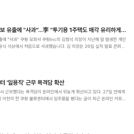
쿠팡 김범석, 개인정보 유출에 "사과“...李 "투기용 1주택도 매각 유리하게“ 外 [오늘의 주요뉴스]
석 의장이 지난해 말 발생한 개인
공식 석상에서 처음으로 사과했습니다. 김 의장은 26일 실적 발표 콘퍼런
와 불편을 끼쳐드린 점에 대해 다시 한번 사과드린다”고 밝혔습니다. 서면
 육성으로 사과한 것은 이번이 처
터 '일용직' 근무 목격담 확산
근무했다는 목격담이 온라인에서 뒤늦게 확산되고 있다. 27일 연예계
기 이천의 한 쿠팡 물류센터에서 임주환을 봤다는 글이 최근 온라인 커뮤니
고 있다. 작성자는 "현장에서 직접 일하는 모습을 봤
습이 인상적이었다"고 전했다. 일부 누리꾼