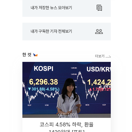
내가 저장한 뉴스 모아보기
내가 구독한 기자 전체보기
한 컷
코스피 4.58% 하락, 환율