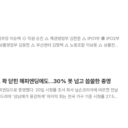
한 모습을 연출했다. 티저 영상
, 꽉 닫힌 해피엔딩에도…30% 못 넘고 씁쓸한 종영
 시청률 조사 회사 닐슨코리아에 따르면 전날
주말드라마 ‘삼남매가 용감하게’ 마지막 회는 전국 가구 기준 시청률 27.5%
로써 ‘삼남매가 용감하게’는