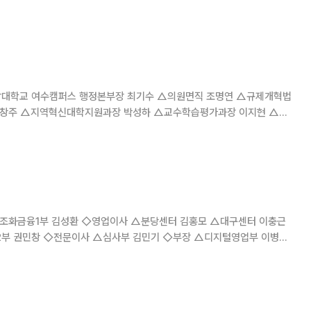
 않겠다고 선언하며 동
생 김소림(김소은 분)의 상견례 자리를 박차고 나왔다. 김
대학교 여수캠퍼스 행정본부장 최기수 △의원면직 조명연 △규제개혁법
김창주 △지역혁신대학지원과장 박성하 △교수학습평가과장 이지현 △학
책팀장 정성훈 △학교혁신지원실 지혜진 △국외훈련 파견 신진용
디지털영업부 이병준
WM센터 판교 임주환 △