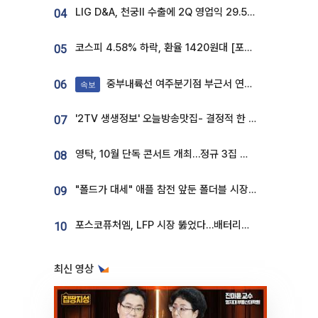
LIG D&A, 천궁Ⅱ 수출에 2Q 영업익 29.5%↑…수주잔고 24.6조 [종합]
04
코스피 4.58% 하락, 환율 1420원대 [포토]
05
중부내륙선 여주분기점 부근서 연이은 추돌사고 발생
06
속보
'2TV 생생정보' 오늘방송맛집- 결정적 한 수, 3종 메밀면! 메밀 소바 맛집 '의○○○○'
07
영탁, 10월 단독 콘서트 개최…정규 3집 신곡 첫선
08
"폴드가 대세" 애플 참전 앞둔 폴더블 시장…하반기 경쟁 막 오른다
09
포스코퓨처엠, LFP 시장 뚫었다…배터리사와 대규모 장기 공급 합의
10
최신 영상