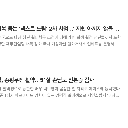
입은 스타 마케팅이 맞물렸
두나무, 청년 신용 회복 돕는 ‘넥스트 드림’ 2차 사업…“지원 아끼지 않을 것”
전국으로 대상 청년 확대채무 조정에 더해 개인 회생 확정 청년들까지 포함
강화 국내 가상자산 원화거래소 업비트를 운영하는
려움을 겪는 청년들의 신용 회복을 위한 ‘두나무 넥스트 드림’ 2차 년도
사업을 실시한다고 4일 밝혔다. 넥스트 드림은 두나무가 ‘청년에게
영, 종횡무진 활약…51살 손님도 신분증 검사
3’에 알바생으로 등판한 배우 박보영이 꼼꼼한 일 처리로 에이스에 등극했다.
시즌 1에서 아르바이트 경험이 있는 경력직 알바생으로 자연스럽게 ‘아세아
였다. 영화 ‘과속스캔들’에서 호흡을 맞춘 차태현은 “보영아”라며 반갑게
 맞이했다. 경력직 박보영은 아세안마켓에 도착