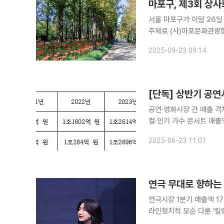
마포구, 제3회 상
서울 마포구가 이달 26일
주제로 (사)마포문화관광협의
2023년 하늘공원 메타세
2025-09-23 09:14
[단독] 상반기 공
공연·영화시장 간 매출 격
컬·인기 가수 콘서트 매출액 견
시장 매출액이 7000억 
2025-06-23 11:01
격차가 3000억 원 이상
연극 무대로 향하는 
연극시장 1분기 매출액 1
라인정치적 모순 다룬 '킬링시저'⋯손호준ㆍ유승호
애, 이혜영, 임주환, 전도