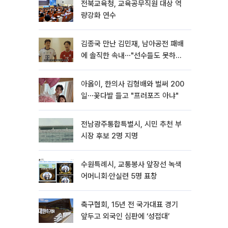
전북교육청, 교육공무직원 대상 역
량강화 연수
김종국 만난 김민재, 남아공전 패배
에 솔직한 속내⋯"선수들도 못하긴
했다"
아옳이, 한의사 김형배와 벌써 200
일⋯꽃다발 들고 "프러포즈 아냐"
전남광주통합특별시, 시민 추천 부
시장 후보 2명 지명
수원특례시, 교통봉사 앞장선 녹색
어머니회·안실련 5명 표창
축구협회, 15년 전 국가대표 경기
앞두고 외국인 심판에 ‘성접대’