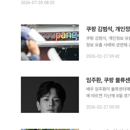
2026-07-20 08:35
쿠팡 김범석, 개인정보 유출에 "사과“ 쿠팡 모회사 쿠팡Inc의 김범
정보 유출 사태와 관련해 
스콜에서 “이번 일로 심려
2026-02-27 09:42
입장문을 낸 적은 있으나,
임주환, 쿠팡 물류센
배우 임주환이 물류센터에서 
에 따르면 지난해 8월 경
티와 사회관계망서비스(SNS)를 중심으로 퍼지
2026-02-27 09:30
다. 성실하게 근무하는 모