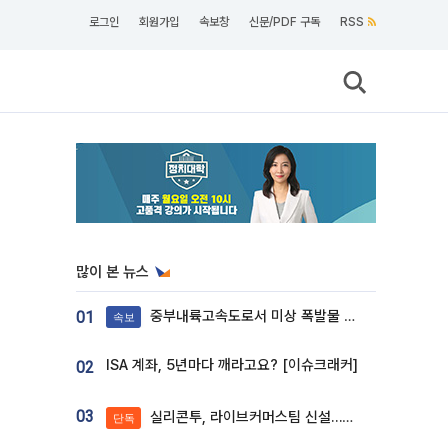
로그인
회원가입
속보창
신문/PDF 구독
RSS
많이 본 뉴스
중부내륙고속도로서 미상 폭발물 발견
01
속보
ISA 계좌, 5년마다 깨라고요? [이슈크래커]
02
03
실리콘투, 라이브커머스팀 신설…K뷰티 ‘글로벌 판매망’ 확대[K뷰티 라방戰]
단독