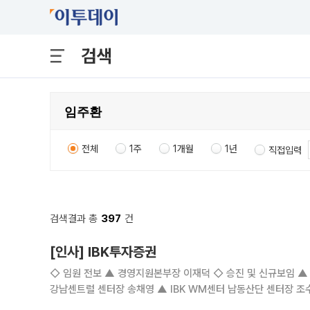
검색
전체
1주
1개월
1년
직접입력
검색결과 총
397
건
[인사] IBK투자증권
◇ 임원 전보 ▲ 경영지원본부장 이재덕 ◇ 승진 및 신규보임 ▲ 심사부장 김종현 ▲ 결제업무부장 유상준 ◇ 신규보임 ▲ IBK WM센터
강남센트럴 센터장 송채영 ▲ IBK WM센터 남동산단 센터장 조수환 ◇ 전보 ▲ 강남센터장 고병하 ▲ PF관리부장 최민석 ▲
김석원 ▲ IBK WM센터 한남동 센터장 兼 중계동 센터장 전