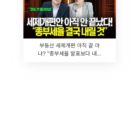
부동산 세제개편 아직 끝 아
냐? "종부세율 발표보다 내릴
것" 장기거주·양도세 전망 I 집
땅지성 I 김인만, 진미윤