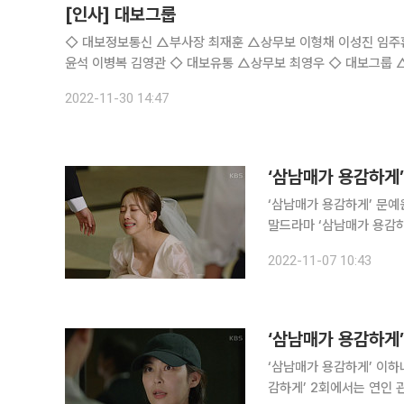
[인사] 대보그룹
◇ 대보정보통신 △부사장 최재훈 △상무보 이형채 이성진 임주환 황지환 유도삼 ◇ 대보건설 △전무 이동우 △상무보 진상균 조영찬 이
윤석 이
2022-11-30 14:47
‘삼남매가 용감하게’
‘삼남매가 용감하게’ 문예원이 사
말드라마 ‘삼남매가 용감하
취소되는 모습이 그려졌다.
2022-11-07 10:43
‘삼남매가 용감하게
‘삼남매가 용감하게’ 이하나와 임주환이 재회했다. 
감하게’ 2회에서는 연인 