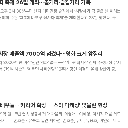
사화 축제 26일 개최⋯볼거리·즐길거리 가득
 오후 3시 30분부터 난지 테마관광 숲길에서 ‘사랑하기 딱 좋은 날’이라는
회 주관 ‘제3회 마포구 상사화 축제’를 개최한다고 23일 밝혔다. 구는
쿼이아 숲길에 상사화와 꽃무릇 등 37만 본의 꽃을 심고 과거 쓰레기 산으
로 불리던 난지도를 새롭게 꾸몄다. 축제는 거리의 악
연시장 매출액 7000억 넘겼다⋯영화 크게 앞질러
차 3000억 원 이상'천만 영화' 없는 극장가⋯영화시장 침체 뚜렷대형 뮤지
인해하반기 '어쩌면 해피엔딩' 10주년 공연 예정돼 올해 상반기 공연
원을 넘겼다. 반면 영화시장 매출액은 약 3900억 원으로 두 시장의 매출액
으로 크게 벌어졌다. 이는
배우들⋯'커리어 확장'ㆍ'스타 마케팅' 맞물린 현상
79억 원…5년 연속 성장세'헤다 가블러' 이영애ㆍ이혜영, 이례적 더블 헤드
 열연 박하선, 손호준, 유이, 유승호, 이연희, 이영
연 등 스타 배우들이 연극 무대로 향하고 있다. 커리어 확장 기회와 함께 최