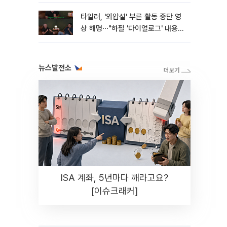
타일러, '외압설' 부른 활동 중단 영
상 해명⋯"하필 '다이얼로그' 내용이
라"
뉴스발전소
ISA 계좌, 5년마다 깨라고요?
[이슈크래커]