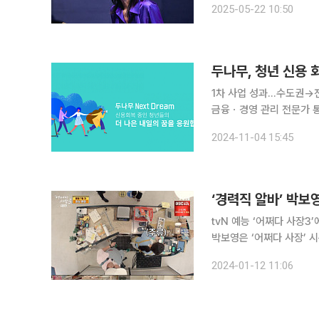
2025-05-22 10:50
근 공연 시장의 활황에 힘
1차 사업 성과…수도권→
금융ㆍ경영 관리 전문가 통한 재무컨설팅 대폭 
두나무가 채무 부담으로 어
2024-11-04 15:45
‘경력직 알바’ 박보
tvN 예능 ‘어쩌다 사장
박보영은 ‘어쩌다 사장’ 
마켓’에 합류한 모습을 보
2024-01-12 11:06
박보영을