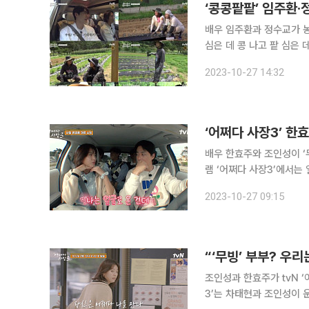
‘콩콩팥팥’ 임주환·
배우 임주환과 정수교가 농사에 도전한다. 임주환·정수교는 2
심은 데 콩 나고 팥 심은 
경수를 대신해 이광수, 김우빈, 김기방과 함께한다
2023-10-27 14:32
수, 김우빈, 김기방이 밭을
‘어쩌다 사장3’ 한
배우 한효주와 조인성이 ‘무빙’ 속 다정한 
램 ‘어쩌다 사장3’에서는 
효주, 임주환, 윤경호의 모습이 그려졌다. 이날 이들은 장을 보
2023-10-27 09:15
정거리는 영어였다. 그러
“‘무빙’ 부부? 우
조인성과 한효주가 tvN ‘어쩌다 사장3’에서 재
3’는 차태현과 조인성이 