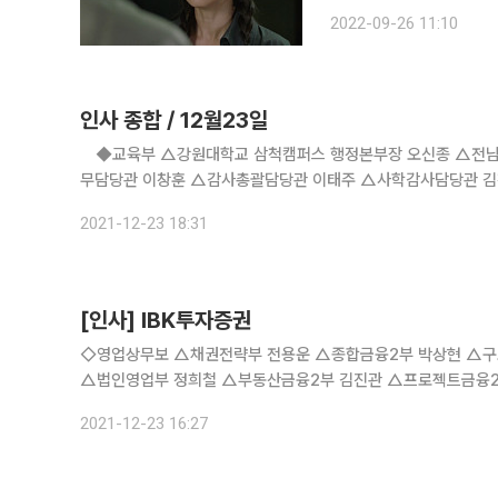
환)이 재회하는 모습이 그려졌다. 이날 김태주는 장녀로서 더 이상 희생하지
2022-09-26 11:10
인사 종합 / 12월23일
◆교육부 △강원대학교 삼척캠퍼스 행정본부장 오신종 △전남
무담당관 이창훈 △감사총괄담당관 이태주 △사학감사담당관 
생건강정책과장 정희권 △디지털소통팀장 장세은 △동북아교육대
2021-12-23 18:31
[인사] IBK투자증권
◇영업상무보 △채권전략부 전용운 △종합금융2부 박상현 △구조화금융1부 김성환 ◇영업이사 △분당센터 김홍모 △대구센터 이충근
△법인영업부 정희철 △부동산금융2부 김진관 △프로젝트금융2부 권민창 ◇전문이사 △심사부 김민기 ◇부장 △
△영업부 박근형 △강남센터 최용건 △분당센터 강신웅 △IBK 
2021-12-23 16:27