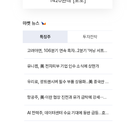
1420원대 [포토]
마켓 뉴스
특징주
투자전략
고려아연, 106분기 연속 흑자...2분기 '어닝 서프라이즈'에 장 초반 12%대 강세
유니켐, 美 전자피부 기업 인수 소식에 상한가
우리로, 광트랜시버 필수 부품 상용화...美 중국산 퇴출 추진에 상승세
항공주, 美·이란 협상 진전과 유가 급락에 강세⋯한진칼 8%↑
AI 전력주, 데이터센터 수요 기대에 동반 급등…효성중공업 10%↑