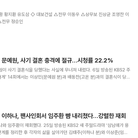
병복 김영관 ◇ 대보유통 △상무보 최영우 ◇ 대보그룹 △전무 정승인
 문예원, 사기 결혼 충격에 절규…시청률 22.2%
기 결혼식을 당했다는 사실에 무너져 내렸다. 6일 방송된 KBS2 주
게’ 14회에서는 이상민(문예원 분)과 배동찬(고온 분)과의 결혼식이 당일
 이날 방송은 시청률 22.2%(닐슨코리아 제공, 전국 가구 기준)로 일요일
방송된 전체 프로그램 중 1위를 차지했다. 이날
’ 이하나, 팬사인회서 임주환 뺨 내리쳤다…강렬한 재회
25일 방송된 KBS2 새 주말드라마 ‘삼남매가 용
관계를 정리한 후 각자의 삶을 살아가던 김태주(이하나 분)와 이상준(임주