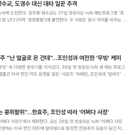
정수교, 도경수 대신 대타 일꾼 추격
7일 방송되는 tvN 예능프로그램 ‘콩
데 팥 난다’(이하 ‘콩콩팥팥’)에 출연한다. 두 사람은 잠시 자리를 비우는 도
. 이날 방송에서는 잡초가 무성해진 밭을 본 이광
 갈아엎을 결심을 한다. 잘
효주 “난 얼굴로 온 건데”…조인성과 여전한 ‘무빙’ 케미
분위기를 이어갔다. 26일 첫 방송된 tvN 새 예능 프로그
열흘간 미국 한인 마트 운영을 맡은 ‘사장즈’ 차태현, 조인성과 ‘알바즈’ 한
기 위해 차를 타고 나섰다. 이들의 걱
나 한효주가 수준급 영어
리는 콩쥐팥쥐”…한효주, 조인성 따라 ‘어쩌다 사장’
회한다. 오는 26일 첫 방송되는 tvN ‘어쩌다 사장
운영하는 미국 한인 마트에 알바생으로 등장한 한효주의 모습이 담긴 티저