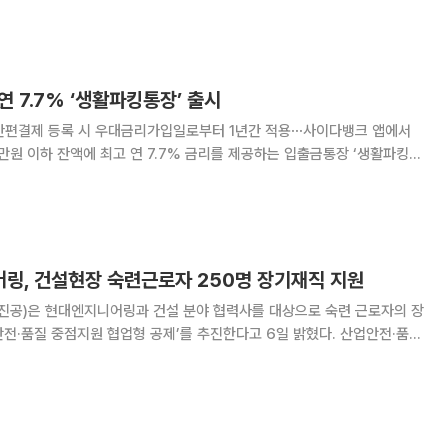
업들은 원화 스테이블코인 제도화에 앞서 지갑과
연 7.7% ‘생활파킹통장’ 출시
하·간편결제 등록 시 우대금리가입일로부터 1년간 적용⋯사이다뱅크 앱에서
상품이다. 기본
 연 2.7%, 200만원 초과부터
링, 건설현장 숙련근로자 250명 장기재직 지원
공)은 현대엔지니어링과 건설 분야 협력사를 대상으로 숙련 근로자의 장
품질 중점지원 협업형 공제’를 추진한다고 6일 밝혔다. 산업안전·품질
측이 체결한 업무협약을 바탕으로 추진하는 것으로 ‘상생 협력형 공제’
니어링의 안전·품질 우수 협력사에 재직 중인