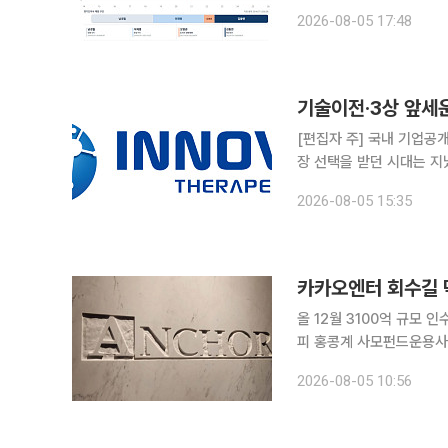
같은 날 문을 열었다. 이투데이 취재를 종합하면 김한슬 경기도의회 의원(국민의힘, 비례)은 이날 경
2026-08-05 17:48
기도가 제출한 공식자료를 
기술이전·3상 앞세운
[편집자 주] 국내 기업공개
장 선택을 받던 시대는 지
살핀다. 상장을 추진하는
2026-08-05 15:35
섰다. 본지는 상장을 앞둔
카카오엔터 회수길 
올 12월 3100억 규모
피 홍콩계 사모펀드운용사(PE) 앵커에쿼티파트너스(앵커PE)가 카카오엔터테인먼트 투자 과정에서
일으킨 인수금융의 리파이낸
2026-08-05 10:56
회수(엑시트)는 쉽지 않은