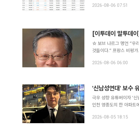
4305.20달러에 마감했다
2026-08-06 07:51
4264.93달러까지 오르며
[이투데이 말투데이
☆ 보브 나르그 명언 “우리가 가장 잘 아는 것은 우습게도 이제까지 우리가 한 번도 배우지 못 했던
것들이다.” 프랑스 비평가. 군대에 들어가 이탈리아 · 보헤미아 등 각지에서 싸우며, 질병과 빈곤으
로 고생하다가 한때 외교
2026-08-06 06:00
신으로 쓴 ‘사색과 잠언’
'신남성연대' 보수 
극우 성향 유튜버이자 ‘신남성연대’ 배인규
인천 영종도의 한 아파트에서 사망한 채 
와 거주하던 곳으로 “사람이 쓰
2026-08-05 18:15
인하대병원 영안실에 안치