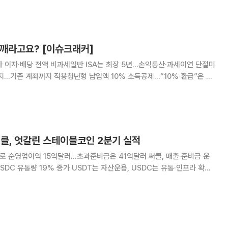
) 콘텐츠, 인플루언서 공동개발, 라이브커머
다 깨라고요? [이슈크래커]
투자 이자·배당 전액 비과세일반 ISA는 최장 5년…손익통산·과세이연 단절미
지…기존 계좌까지 적용청년형 납입액 10% 소득공제…“10% 환급”은 아
ISA)가 두 갈래로 개편을 앞두
클, 엇갈린 스테이블코인 2분기 실적
으로 순영업이익 15억달러…초과준비금은 41억달러 써클, 매출·준비금 운
DC 유통량 19% 증가 USDT는 자산운용, USDC는 유통·인프라 확
이 2026년 2분기
스테이블코인 유통 확대를 바탕으로