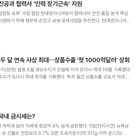
진공과 협력사 ‘인력 장기근속’ 지원
현대엔지니어링이 협력사의 안전·품질 분야 핵심
하기 위해 정부와 손잡고 상생 공제사업을 추진한다. 현대엔지니어링
에서 중소벤처기업진흥공단과 '산업안전·품질 중점지원 협업형 공제' 사업
추진을 위한 업무협약(MOU)을 체결했다고 6일 밝혔다. 이번 사업
 두 달 연속 사상 최대⋯상품수출 '첫 1000억달러' 상회
에 이어 또다시 역대 1위를 기록했다.
수지가 또다시 최대 흑자를 기록했다. 특히 월간 상품수출 규모가 역대 처
수지(잠정)'에 따르면
000만달러 흑자로 집계
국내 금시세는?
 달러 약세에 힘입어 4% 넘게 급등했다. 5일(현지시간) 뉴욕상
금 선물은 전장보다 3.7% 오른 트로이온스(약 31.1g·이하 온스)당