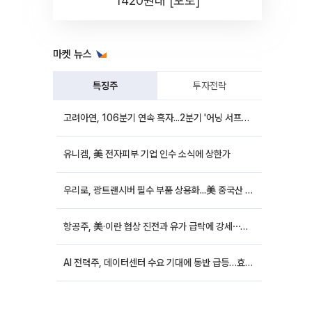
1420원대 [포토]
마켓 뉴스
특징주
투자전략
고려아연, 106분기 연속 흑자...2분기 '어닝 서프라이즈'에 장 초반 12%대 강세
유니켐, 美 전자피부 기업 인수 소식에 상한가
우리로, 광트랜시버 필수 부품 상용화...美 중국산 퇴출 추진에 상승세
항공주, 美·이란 협상 진전과 유가 급락에 강세⋯한진칼 8%↑
AI 전력주, 데이터센터 수요 기대에 동반 급등…효성중공업 10%↑