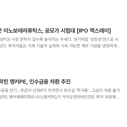
토대로 2014~2026년 채무·기금·지
 이노보테라퓨틱스, 공모가 시험대 [IPO 엑스레이]
(IPO) 시장 문턱이 갈수록 높아지는 추세다. 과거처럼 ‘성장성’만으로 시
났다. 투자자들은 이제 기술적 실체와 지속 가능한 재무 기반을 냉정하게
 기업들은 거시경제 불확실성 속에 실적과 성과를 입증해야 하는 시험대에
 기업의 기술 경쟁력과 재무 건전성을 다
막힌 앵커PE, 인수금융 차환 추진
 인수금융 만기…주관사 선정IPO 막히면서 회수길 '먹구름'…고금리 차환 불가
싱(차환) 작업에 착수했다. 기업공개(IPO)가 막히면서 당장의 투자금
 상황이지만, 앵커PE의 블라인드펀드(