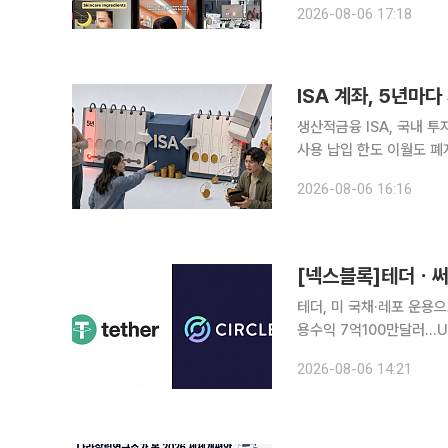
2026-08-06 17:18
틱톡 챌린지와 밈(Meme
ISA 계좌, 5년마
생산적금융 ISA, 국내 
사용 납입 한도 이월도 폐
냐 “오랫동안 운용하라더니 이제는 5년마다 계좌를 해지하라는 건가요?” ‘만능 절세 통장’으로 불
2026-08-06 16:16
리는 개인종합자산관리계좌(
[넥스블록]테더ㆍ써
테더, 미 국채·레포 운용
용수익 7억100만달러…US
대…아크 메인넷 9월 16일 출시 달러 스테이블코인 시장을 양분하는 테더와 써클
2026-08-06 14:21
에도 미국 국채 운용과 