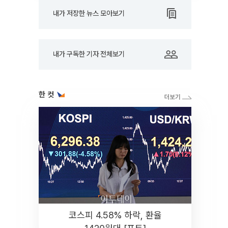
내가 저장한 뉴스 모아보기
내가 구독한 기자 전체보기
한 컷
코스피 4.58% 하락, 환율