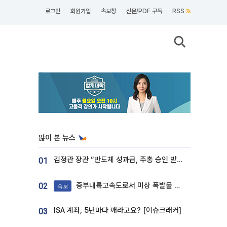
로그인
회원가입
속보창
신문/PDF 구독
RSS
많이 본 뉴스
김정관 장관 “반도체 성과급, 주총 승인 받도록”…상법·자본시장법 개정 시사
01
중부내륙고속도로서 미상 폭발물 발견
02
속보
ISA 계좌, 5년마다 깨라고요? [이슈크래커]
03