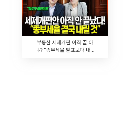
부동산 세제개편 아직 끝 아
냐? "종부세율 발표보다 내릴
것" 장기거주·양도세 전망 I 집
땅지성 I 김인만, 진미윤