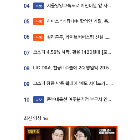
서울양양고속도로 이천터널 앞 사고 발생
04
속보
하마스 “네타냐후 합의안 거절, 총선 앞두고 시간 끌기”
05
단독
06
실리콘투, 라이브커머스팀 신설…K뷰티 ‘글로벌 판매망’ 확대[K뷰티 라방戰]
단독
코스피 4.58% 하락, 환율 1420원대 [포토]
07
LIG D&A, 천궁Ⅱ 수출에 2Q 영업익 29.5%↑…수주잔고 24.6조 [종합]
08
코스피 장중 낙폭 확대에 '매도 사이드카'…외인 2.8조'팔자'· 개인 3.1조 '사자'
09
중부내륙선 여주분기점 부근서 연이은 추돌사고 발생
10
속보
최신 영상