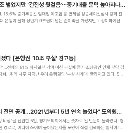
5대 은행, 상반기 9조 벌었지만 ‘건전성 뒷걸음’⋯중기대출 문턱 높아지나 [은행권 '10조 부실' 경고등]
PL 15.6% 증가부동산·임대업·제조업 등 연체율 상승세여신심사 강화 전
성은 뒷걸음질쳤다. 기업대출 확대 속에 중소기업 연체 부담도 커지면서 은
억제라는 과제를 동시에 안게 됐다. 하반기
졌다 [은행권 '10조 부실' 경고등]
억…전체의 81% 차지일부 거액 여신 부실에 중기·소상공인 연체 부담 겹
 우려 은행권의 ‘부실 시계’가 빨라지고 있다. 5대
석 달 만에 9000억원 넘게 불어나며 10조원을 돌파했다. 아직 공식 부실
행에서 동시에 증가했다는 점에서 경고
"경기도 채무 12년치 전면 공개…2021년부터 5년 연속 늘었다" 도의원이 '빚 지도' 공개
 비상"을 선언한 5일, 경기도의회에서는 숫자로 된 반문이 올라왔다. 경
어떤 경로로, 어디에 쓰이며 불어났는지를 도민이 직접 검색하는 웹사이트가