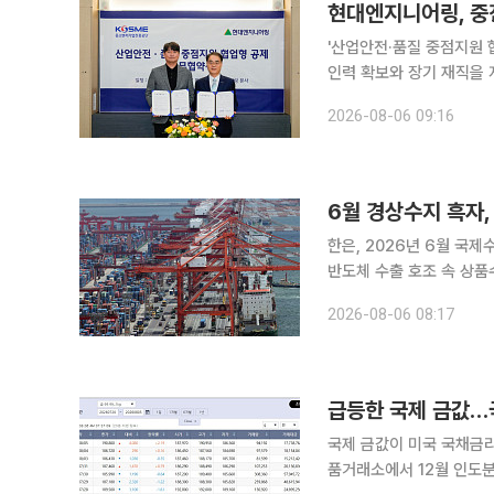
현대엔지니어링, 중
'산업안전·품질 중점지원 협업형 공제' 사업 협업 
인력 확보와 장기 재직을 지원
은 서울 종로구 계동 본사
2026-08-06 09:16
6월 경상수지 흑자,
한은, 2026년 6월 국제수지(잠정) 발표 6월 경상수지가 전월
반도체 수출 호조 속 상품
음으로 1000억달러를 넘어섰다. 한국은행이 6일 발표한 '2026년 6월 국제
2026-08-06 08:17
6월 경상수지는 497억3
급등한 국제 금값…
국제 금값이 미국 국채금리 하락과
품거래소에서 12월 인도분 