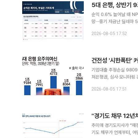
순익 0.6% 늘어날 때 N
망⋯중기 자금난 딜레마 5대 은행이 올해 상반기 9조원이 넘는 순이익을 거뒀지만 고정이하여신
(NPL)이 늘며 자산건전
2026-08-05 17:52
행권은 자금 공급과 부실 
건전성 '시한폭탄' 커
기업대출 추정손실 9809
쳐은행권, 심사·모니터링 강화…취약 차주 자금난
은행의 잠재 부실 대출이 
2026-08-05 17:51
채권은 아니지만 5개 은
추미애 경기도지사가 "재정
기도 채무가 언제부터, 