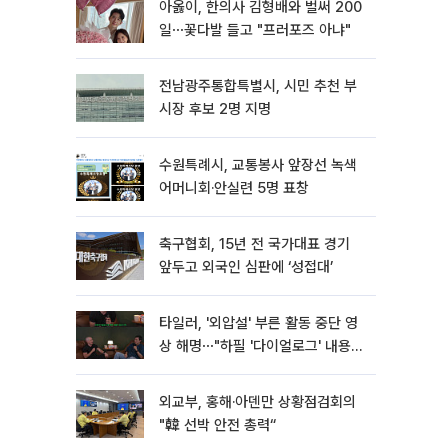
아옳이, 한의사 김형배와 벌써 200
일⋯꽃다발 들고 "프러포즈 아냐"
전남광주통합특별시, 시민 추천 부
시장 후보 2명 지명
수원특례시, 교통봉사 앞장선 녹색
어머니회·안실련 5명 표창
축구협회, 15년 전 국가대표 경기
앞두고 외국인 심판에 ‘성접대’
타일러, '외압설' 부른 활동 중단 영
상 해명⋯"하필 '다이얼로그' 내용이
라"
외교부, 홍해·아덴만 상황점검회의
"韓 선박 안전 총력“