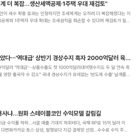
계 더 복잡…생산세액공제·1주택 우대 재검토"
편안이 세수 확충 효과는 인정하지만 조세체계는 오히려 더 복잡해졌다는 지
액공제와 1주택자 우대 확대는 조세원칙을 훼손할 수 있다며 재검토가 필요
보고서에서 정부의 2026년 세제개편안이 20
반도체 날개 달고 날았다⋯'역대급' 상반기 경상수지 흑자 2000억달러 육박 [종합]
.9억달러 '역대급'⋯상품수출도 첫 1000억달러대여행수지도 두 달 연속 흑
 국내 경상수지가 유례없는 '반도체 수출' 날개를
대급 수출 호조가 매달 이어지면서 6월 경상수지 뿐 아니라 상반기 경상수
 근접하며 사상 최대 기록을 다시
용사냐…원화 스테이블코인 수익모델 갈림길
비금 수익률 하락…서클 매출 기대치 하회테더, 국채·RP로 15억 달러 이
 다변화카카오·토스·삼성, 발행보다 지갑·결제망 선점…수수료 수익 주목
사업자인 서클과 테더가 결제 인프라와 준비자산 운용으로 엇갈린 수익 전