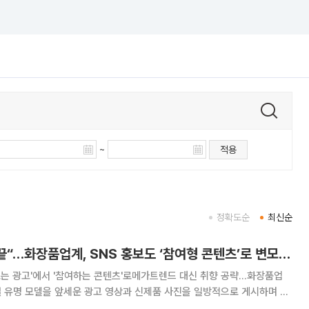
~
적용
정확도순
최신순
“보기만 하는 광고 끝“…화장품업계, SNS 홍보도 ‘참여형 콘텐츠’로 변모[K뷰티 라방戰]
보는 광고'에서 '참여하는 콘텐츠'로메가트렌드 대신 취향 공략…화장품업
며 보
업계가 사회관계망서비스(SNS)를 앞세워 마케팅 전략을 달리 하고 있다.