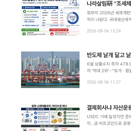
나라살림硏 "조세체
정부의 2026년 세제개
적이 나왔다. 국내생산세
하다는 주장이다. 이상민 나라살림연구소 수석연구위원은 6일 발표한 '26 세제개편안: 제한된 진
2026-08-06 13:24
전, 복잡해진 조세체계' 
6월 상품수지 흑자 478
자 '역대 2위'⋯"유가ㆍ환율 영향 출국자 수 감소"
달고 훨훨 날고 있다. 역
2026-08-06 11:37
지 흑자도 2000억달러에
결제회사냐 자산운
USDC 거래 늘었지만 준
익…금·비트코인으로 운용
달러 스테이블코인 양대 