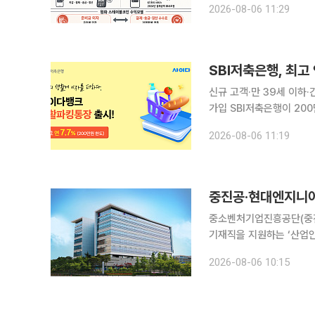
2026-08-06 11:29
략을 드러냈다. 국내 기
SBI저축은행, 최고 
신규 고객·만 39세 이
가입 SBI저축은행이 200만원 이하 잔액에 최고 연 7.7% 금리를 제공하는 입출금통장 ‘생활파킹통
장’을 출시했다고 6일 밝혔다. 생활파킹통장은 자유롭게 입출금할 수 있는 보통예금 
2026-08-06 11:19
금리는 잔액 200만원 이하
중진공·현대엔지니어
중소벤처기업진흥공단(중진
기재직을 지원하는 ‘산업안전·
중점지원 협업형 공제는 양
2026-08-06 10:15
사업 중 하나다. 현대엔지