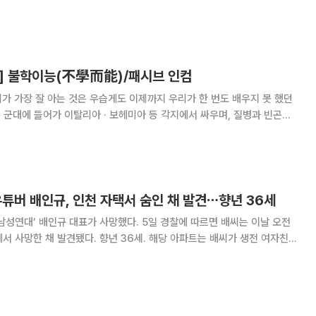
. 금 현물은 4.4% 상승한 온스당 4253달러 대를 기록했다. 장중에는
 6월 18일 이후 약 7주
] 불학이능(不學而能)/패시브 인컴
관을 지망했으나 불행히도 천연두에 걸려 단념했다. 가난 속에서 고고한 정
은 염세감에 떨어지지 않으면서 신에
유튜버 배인규, 인천 자택서 숨인 채 발견⋯향년 36세
 대표가 사망했다. 5일 경찰에 따르면 배씨는 이날 오전
발견됐다. 향년 36세. 해당 아파트는 배씨가 생전 여자친구
러져 있다”는 주민의 신고로 경찰이 출동했다. 현재 배씨의 시신은
된 상태로 빈소는 아직 마련되지