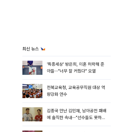
최신 뉴스
'특종세상' 방은희, 이혼 허락해 준
아들⋯"너무 잘 커줬다" 오열
전북교육청, 교육공무직원 대상 역
량강화 연수
김종국 만난 김민재, 남아공전 패배
에 솔직한 속내⋯"선수들도 못하긴
했다"