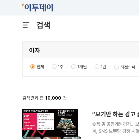
검색
전체
1주
1개월
1년
직접입력
검색결과 총
10,000
건
숏폼·밈·공동개발까지…'
계, SNS 브랜딩 경쟁 치열 유명 모델을 앞세운 광고 영상과 신제품 사진을 일방적으로 게시하
여주기에 급급했던 화장품