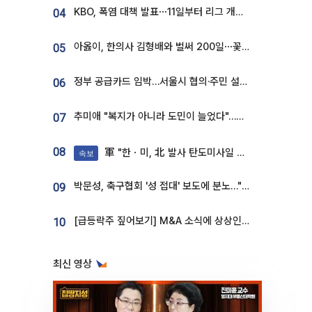
KBO, 폭염 대책 발표⋯11일부터 리그 개시ㆍ경기 오후 7시 시작
04
아옳이, 한의사 김형배와 벌써 200일⋯꽃다발 들고 "프러포즈 아냐"
05
정부 공급카드 임박…서울시 협의·주민 설득이 성패 가른다 [부동산 해법 전쟁]
06
추미애 "복지가 아니라 도민이 늘었다"…재정난 책임론 정면돌파
07
08
軍 "한ㆍ미, 北 발사 탄도미사일 제원 정밀분석 중"
속보
박문성, 축구협회 '성 접대' 보도에 분노…"다 말아먹으려고 작정했나"
09
[급등락주 짚어보기] M&A 소식에 상상인증권ㆍ유니켐 ‘상한가’⋯유증 제동 걸린 SK디앤디↑
10
최신 영상