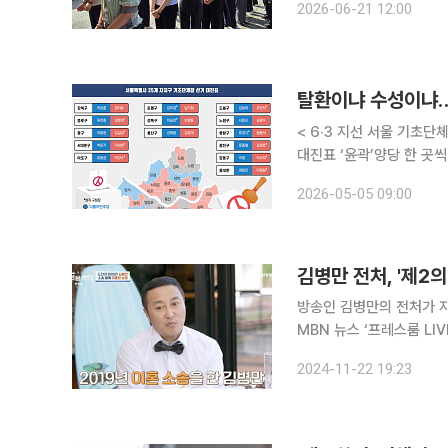
2026-06-21 12:00
그러나 청주여자교도소의 현
탈환이냐 수성이냐…
< 6‧3 지선 서울 기초단
대진표 ‘윤곽’양당 한 곳
작구청장 후보 결선 앞둬 다음달 3일로 예정된 제9회 전국 동시 지방선거에 등판할 서울특별시 25
2026-05-05 09:00
개 자치구 기초단체장 후보
김병만 전처, '제2
방송인 김병만의 전처가 자신을 
MBN 뉴스 ‘프레스룸 LI
뷰에서 A씨는 김병만 몰래
2024-11-22 19:23
동의와 자필 서명을 받은 