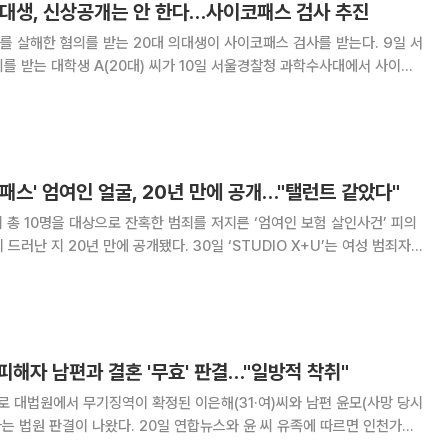
 의대생, 신상공개는 안 한다…사이코패스 검사 추진
살해한 혐의를 받는 20대 의대생이 사이코패스 검사를 받는다. 9일 서
를 받는 대학생 A(20대) 씨가 10일 서울경찰청 과학수사대에서 사이코
 받는다고 밝혔다. 다만 경찰은 A 씨에 대한 신상정보는
. A씨의 신상공개로 사망한 피해자에
패스' 엄여인 얼굴, 20년 만에 공개…"탤런트 같았다"
지 총 10명을 대상으로 잔혹한 범죄를 저지른 ‘엄여인 보험 살인사건’ 피의
만에 공개됐다. 30일 ‘STUDIO X+U’는 여성 범죄자들
가 죽였다’의 예고편 영상이 공개됐다. 영상에서는 회차별로 조명
해)’, ‘연쇄 보험
 피해자 남편과 결혼 '무효' 판결…"일방적 착취"
으로 대법원에서 무기징역이 확정된 이은해(31·여)씨와 남편 윤모(사망 당시
 20일 연합뉴스와 윤 씨 유족에 따르면 인천가정