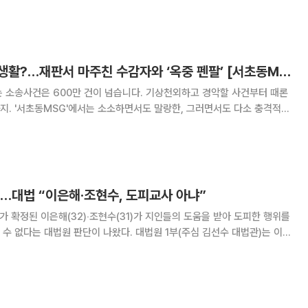
 씨를 상대로 낸 혼인 무효 확인 소송에서 전날 원고 승소 판결을 했다. 법
부 관계를 바라는 의사가
사랑이 꽃피는 감빵생활?…재판서 마주친 수감자와 ‘옥중 펜팔’ [서초동MSG]
 소송사건은 600만 건이 넘습니다. 기상천외하고 경악할 사건부터 때론
지. '서초동MSG'에서는 소소하면서도 말랑한, 그러면서도 다소 충격적이
를 이보라 변호사(정오의 법률사무소)의 자문을 받아 전해드립니다. 교정
할 수 있는 일은 거의 없다. 심심해도 취
…대법 “이은해·조현수, 도피교사 아냐”
가 확정된 이은해(32)‧조현수(31)가 지인들의 도움을 받아 도피한 행위를
 판단이 나왔다. 대법원 1부(주심 김선수 대법관)는 이
교사죄를 인정해 징역 1년을 각각 선고한 원심 판결을 깨고 사건을 인천지
방법원에 돌려보냈다고 13일 밝혔다. 이 씨와 조 씨