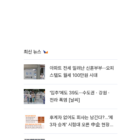
최신 뉴스
아파트 전세 밀려난 신혼부부⋯오피
스텔도 월세 100만원 시대
'입추'에도 39도⋯수도권ㆍ강원ㆍ
전라 폭염 [날씨]
후계자 없어도 회사는 남긴다?…‘제
3자 승계’ 시험대 오른 中企 현장
[기업승계 대전환]