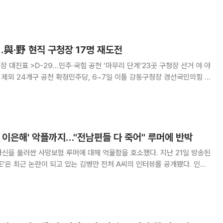
실은 그 취지와 거리가 있다. 현장 교
與‧野 현직 구청장 17명 재도전
체장 대진표 >D-29…민주‧국힘 공천 ‘마무리 단계’23곳 구청장 선거 여‧야
씩 제외 24개구 공천 확정민주당, 6~7일 이틀 강동구청장 경선국민의힘 동
 공천이 막바지 단계다. 현
의 이은해' 악플까지…"전남편들 다 죽어" 루머에 반박
둘러싼 사망보험 루머에 대해 억울함을 호소했다. 지난 21일 방송된
VE’은 최근 논란이 되고 있는 김병만 전처 A씨의 인터뷰를 공개됐다. 인터
 20여 개의 사망보험을 가입했다는 주장을 부인하며, “모든 보험은 그의
후 가입했다”고 해명했다.