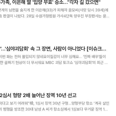
가족, 이은해 딸 '입양 무효' 승소…"각자 길 갔으면"
계의 남편을 숨지게 한 이은해(33)가 피해자 윤모씨(사망 당시 39세)에
정법원 가사4단독 양우진 부장판사는 윤씨
양을 상대로 제기한 입양 무효 소송에서 “입양을 무효로 한다”라며 원고 승
내렸다. 앞서 이은해는 지난 2011년 전 남자
"귀신보다 무서워요"…'심야괴담회' 속 그 장면, 사람이 아니었다 [이슈크래커]
이번 화는 전혀 몰입되지 않네요이질감이 너무 심해요… '진짜 배우'들이
 무서워요 MBC 괴담 토크쇼 '심야괴담회'의 최근 방
소재로 하는 스토리텔링 챌린지 프로
월 파일럿 방송 당시 포털사이트 실시
 2심서 형량 2배 늘어난 징역 10년 선고
다고 보기 어려워”檢, 1심서 징역 30년 구형…양형부당 항소 ‘계곡 살인
의 범행을 방조한 30대 남성 A 씨가 항소심에서 1심보다 무거운 징역 10