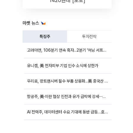
1420원대 [포토]
마켓 뉴스
특징주
투자전략
고려아연, 106분기 연속 흑자...2분기 '어닝 서프라이즈'에 장 초반 12%대 강세
유니켐, 美 전자피부 기업 인수 소식에 상한가
우리로, 광트랜시버 필수 부품 상용화...美 중국산 퇴출 추진에 상승세
항공주, 美·이란 협상 진전과 유가 급락에 강세⋯한진칼 8%↑
AI 전력주, 데이터센터 수요 기대에 동반 급등…효성중공업 10%↑