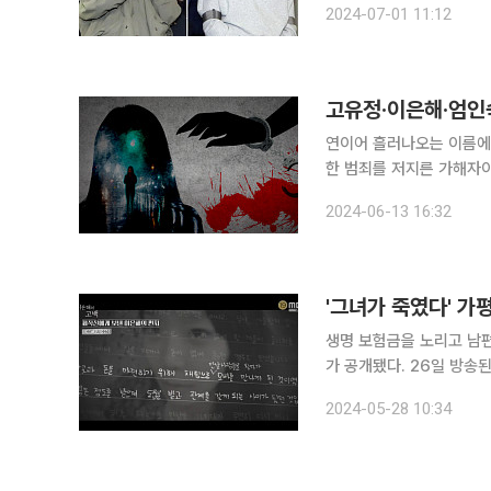
2024-07-01 11:12
고유정·이은해·엄인
연이어 흘러나오는 이름에 
한 범죄를 저지른 가해자이
까지 이르는 범죄 팩추얼 
2024-06-13 16:32
다. 다큐멘터리 ‘그녀가
'그녀가 죽였다' 가
생명 보험금을 노리고 남편
가 공개됐다. 26일 방송된 MBC '그녀가 죽였다'에서는 2019년 6월 발생한 가평 계곡 살인사건을
다뤘다 이날 방송에서는 이 씨가 제작진에게 부친 옥중 편지 등도 이날 전파를 탔다. 이 씨는 "이 편
2024-05-28 10:34
지를 쓰기까지 정말 많이 