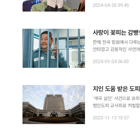
법원은 윤 씨 유족 측이 이
2024-04-20 09:45
원은 이 씨에게 참다운 부
한해 전국 법원에서 다루는
안타깝고 감동적인 사연까
고 황당한 사건의 뒷이야기
2024-03-04 06:00
시설에서는 영어의 몸으로 
지인 도움 받은 도피
‘계곡 살인’ 사건으로 유죄
범인도피 교사죄로 처벌할 수 없다는 대법원
씨와 조 씨에게 범인도피 
2023-11-13 10:57