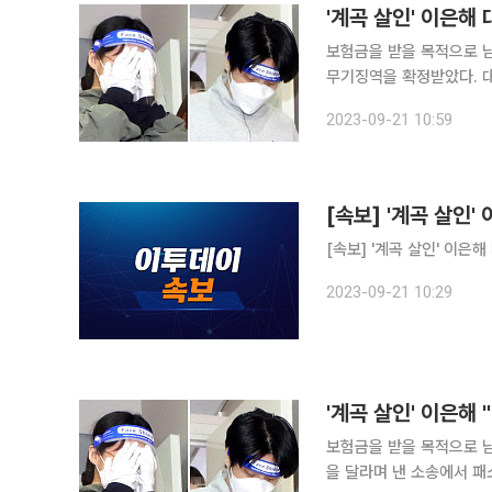
'계곡 살인' 이은해
보험금을 받을 목적으로 남
무기징역을 확정받았다. 대법원 1부(주심 대법관 김선수)는 21일 살인 등 혐의로 기소된 이은해에게
무기징역을, 공범 조현수(31)에
2023-09-21 10:59
대한 공소사실 중 부작위에
[속보] '계곡 살인
[속보] '계곡 살인' 이은
2023-09-21 10:29
'계곡 살인' 이은해 
보험금을 받을 목적으로 남
을 달라며 낸 소송에서 패소했다. 서울중앙지법 민사합의18부(재판장 박준민 