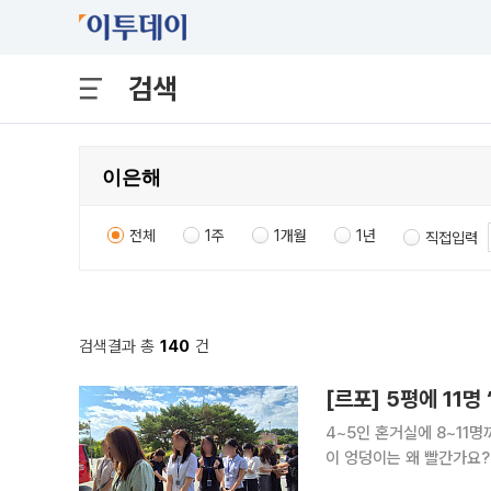
검색
전체
1주
1개월
1년
직접입력
검색결과 총
140
건
4~5인 혼거실에 8~11
이 엉덩이는 왜 빨간가요?”...민원에 시달리는
기를 마치고 사회로 돌아