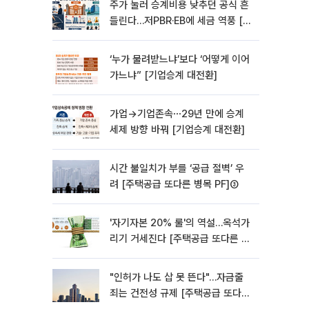
주가 눌러 승계비용 낮추던 공식 흔
들린다…저PBR·EB에 세금 역풍 [기
업승계 대전환]
‘누가 물려받느냐’보다 ‘어떻게 이어
가느냐” [기업승계 대전환]
가업→기업존속⋯29년 만에 승계
세제 방향 바꿔 [기업승계 대전환]
시간 불일치가 부를 ‘공급 절벽’ 우
려 [주택공급 또다른 병목 PF]③
'자기자본 20% 룰'의 역설…옥석가
리기 거세진다 [주택공급 또다른 병
목 PF] ②
"인허가 나도 삽 못 뜬다"…자금줄
죄는 건전성 규제 [주택공급 또다른