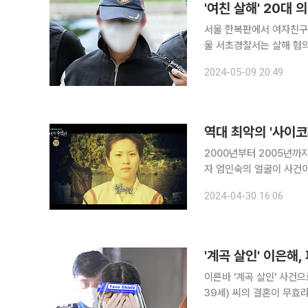
'여친 살해' 20대
서울 한복판에서 여자친구를 
울 서초경찰서는 살해 혐의
패스 진단 검사를 위한 프로파일러 면담을
2024-05-09 20:49
공개하지 않기로 결정했다
역대 최악의 '사이코
2000년부터 2005년까
자 엄인숙의 얼굴이 사건이 드러난 지 20년 
의 잔혹 범죄 팩추얼 시리즈 ‘그녀
2024-04-30 16:06
할 ‘가평 계곡 살인사건(이은
'계곡 살인' 이은해,
이른바 '계곡 살인' 사건
39세) 씨의 결혼이 무효라는 법원 판결이 나왔다.