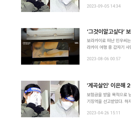
이은해가 신한라이프(구 
2023-09-05 14:34
다. 재판부는 “계약자인
보라카이로 떠난 민우씨는 왜 주검으로 돌아왔을까.
라카이 여행 중 갑자기 사망한 김민우
년 1월 17일 필리핀의 
2023-08-06 00:57
심장마
'계곡살인' 이은해 
보험금을 받을 목적으로 남
기징역을 선고받았다. 하지
인)은 이번에도 인정되지 않았고 간접 살인만 
2023-04-26 15:11
사)는 26일 오후 살인 