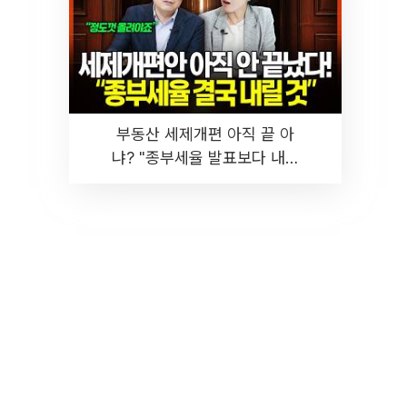
부동산 세제개편 아직 끝 아
냐? "종부세율 발표보다 내릴
것" 장기거주·양도세 전망 I 집
땅지성 I 김인만, 진미윤