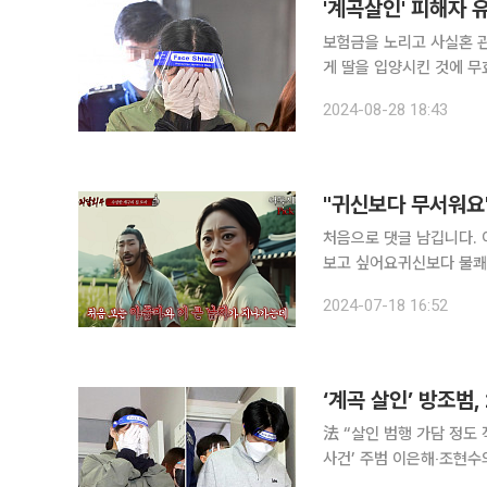
'계곡살인' 피해자 유
보험금을 노리고 사실혼 관
게 딸을 입양시킨 것에 무효 판결이 나왔다. 28일 수원가
의 유족이 이은해의 딸 A
2024-08-28 18:43
소 판결을 
처음으로 댓글 남깁니다. 
보고 싶어요귀신보다 불쾌한 골짜기 현상이 더
송을 본 시청자들로부터 나온 말입니다. '심야괴담회'는 괴담을 
2024-07-18 16:52
그램인데요. 2021년 1
‘계곡 살인’ 방조범,
法 “살인 범행 가담 정도 적
사건’ 주범 이은해‧조현수
년을 선고받았다. 1일 서울고등법원은 검사의 양형부당 항소를 인용해 징역 5년을 선고한 1심 판결