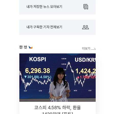
내가 저장한 뉴스 모아보기
내가 구독한 기자 전체보기
한 컷
코스피 4.58% 하락, 환율