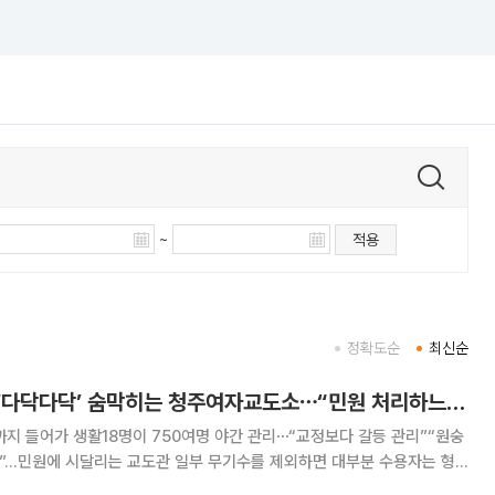
~
적용
정확도순
최신순
[르포] 5평에 11명 ‘다닥다닥’ 숨막히는 청주여자교도소⋯“민원 처리하느라 교화 집중 못해”
명까지 들어가 생활18명이 750여명 야간 관리⋯“교정보다 갈등 관리”“원숭
 교도관 일부 무기수를 제외하면 대부분 수용자는 형
온다. 교도소가 단순히 사람을 가둬두는 공간이 아니라 교정시설인 이유다.