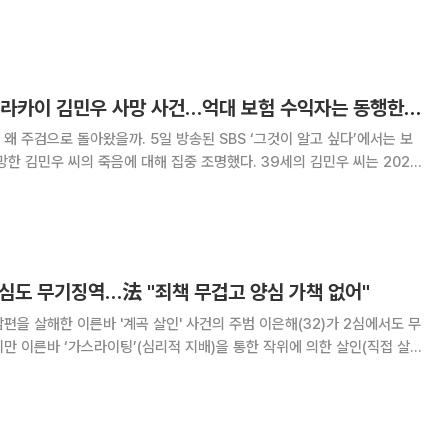
오렌지생명보험)를 상대로 낸 보험금 지급 소송에서 원고의 청구를 기각했
 원고(이은해)가 고의로 망인을 해친
‘그것이알고싶다’ 보라카이 김민우 사망 사건…억대 보험 수익자는 동행한 친구?
 5일 방송된 SBS ‘그것이 알고 싶다’에서는 보
 씨의 죽음에 대해 집중 조명했다. 39세의 김민우 씨는 2020
보라카이에 20년 지기 박씨와 함께 여행을 떠났다가 알콜 중독에 의한 급성
비로 사망했다. 당시 박씨는 민우씨의 시신을
2심도 무기징역…法 "죄책 무겁고 양심 가책 없어"
편을 살해한 이른바 '계곡 살인' 사건의 주범 이은해(32)가 2심에서도 무
만 이른바 ‘가스라이팅’(심리적 지배)을 통한 작위에 의한 살인(직접 살
인정됐다. 서울고법 형사6-1부(재판장 원종찬 부장판
등 혐의로 기소된 이은해에게 무기징