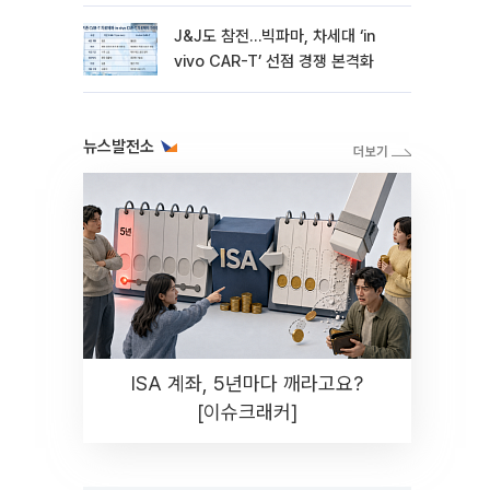
병목 PF]①
J&J도 참전…빅파마, 차세대 ‘in
vivo CAR-T’ 선점 경쟁 본격화
뉴스발전소
ISA 계좌, 5년마다 깨라고요?
[이슈크래커]