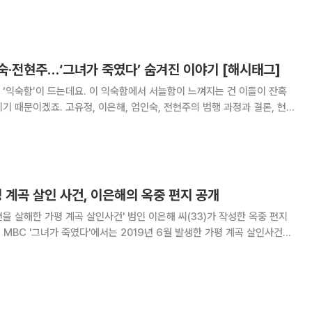
을 파기하고 징역 10년을 선고했다. 검찰은 2심에서
숙·전현주…‘그녀가 죽였다’ 숨겨진 이야기 [해시태그]
‘익숙함’이 드는데요. 이 익숙함에서 서늘함이 느껴지는 건 이들이 잔혹
기 때문이겠죠. 고유정, 이은해, 엄인숙, 전현주의 범행 과정과 결론, 현재
다큐멘터리 ‘그녀가 죽였다’가 공개되며 큰 파장을 불러일으키고 있습니
 죽였다’는 지난달 6일부터 공개된 U+모
평 계곡 살인 사건, 이은해의 옥중 편지 공개
을 살해한 가평 계곡 살인사건' 범인 이은해 씨(33)가 작성한 옥중 편지
망설였었다. 불편한 진