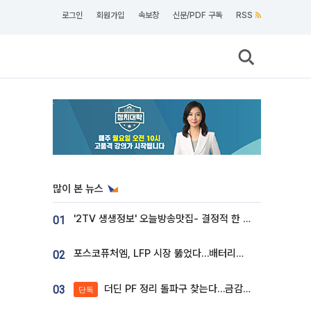
로그인
회원가입
속보창
신문/PDF 구독
RSS
많이 본 뉴스
'2TV 생생정보' 오늘방송맛집- 결정적 한 수, 3종 메밀면! 메밀 소바 맛집 '의○○○○'
01
포스코퓨처엠, LFP 시장 뚫었다…배터리사와 대규모 장기 공급 합의
02
더딘 PF 정리 돌파구 찾는다…금감원, 1년 반 만에 매각설명회 재개
03
단독