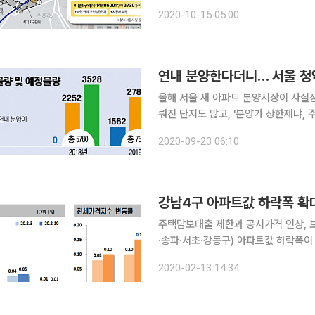
올 전망이다. 올해 서울 분양시장이 사
2020-10-15 05:00
로 보인다. 1호선 최역세권 3구역 연
연내 분양한다더니… 서울 청
올해 서울 새 아파트 분양시장이 사실상
뤄진 단지도 많고, '분양가 상한제냐,
하는 단지도 적지 않다. 이에 따라 올
2020-09-23 06:10
는 분석이 나온다. 리얼투데
강남4구 아파트값 하락폭 확대.
주택담보대출 제한과 공시가격 인상, 
·송파·서초·강동구) 아파트값 하락폭이 
타나고 있는 경기도 수원과 용인시 집값은 지난 주
2020-02-13 14:34
르면 이번 주 서울 아파트 매매가격은 