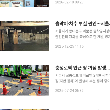
2026-02-10 09:23
진행했다고 10일 밝혔다. 이번 행사에는
흙막이·차수 부실 원인⋯서울
서울시가 동대문구 이문동 굴착공사장
안전관리 강화를 중심으로 한 재발 방지 대책을 추진한다. 서울시
사위원회’ 조사 결과를 발표했다. 사고는
2025-12-25 11:15
공사장 인접 보도에서 발생했다. 면적 1
충정로역 인근 땅 꺼짐 발생…
서울시 교통정보에 따르면 24일 새벽 
짐(지반 침하)이 발생해 부분 통제 중이
2025-07-24 06:39