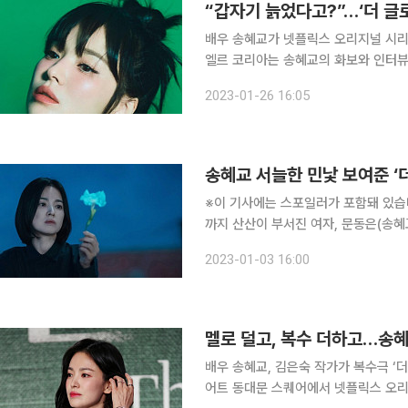
“갑자기 늙었다고?”…‘더 글
배우 송혜교가 넷플릭스 오리지널 시리즈 ‘더 글
엘르 코리아는 송혜교의 화보와 인터뷰를 공개했다. 이날 ‘더 글로리’ 속
보이길 바랐냐는 질문에 송혜교는 “멜
2023-01-26 16:05
다. 그래야 시청자들도 이 일종의 판
송혜교 서늘한 민낯 보여준 ‘
※이 기사에는 스포일러가 포함돼 있습니다. 우리 천천히 말라 죽어보자, 연진아. 학교
까지 산산이 부서진 여자, 문동은(송혜
꾸민 만큼, 가해자들을 향한 압박은 조심스럽고 진중하다. 넷플릭
2023-01-03 16:00
학창 시절 소위 ‘잘 나가는’ 무리에게
멜로 덜고, 복수 더하고…송혜
배우 송혜교, 김은숙 작가가 복수극 ‘더 글로리’로 6년
어트 동대문 스퀘어에서 넷플릭스 오리