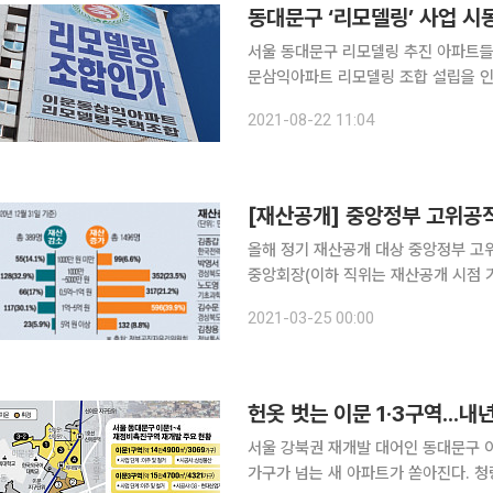
동대문구 ‘리모델링’ 사업 시
서울 동대문구 리모델링 추진 아파트들이 사업 속도를 내고
문삼익아파트 리모델링 조합 설립을 
에 이어 동대문구에서 두 번째로 리모델
2021-08-22 11:04
[재산공개] 중앙정부 고위공직
올해 정기 재산공개 대상 중앙정부 고
중앙회장(이하 직위는 재산공개 시점 기준)으로 드러났다. 25일
에 따르면, 임 회장은 부산시 서구 안
2021-03-25 00:00
고 신고했다. 이들 토지의 공시지가는 
헌옷 벗는 이문 1·3구역...내
서울 강북권 재개발 대어인 동대문구 
가구가 넘는 새 아파트가 쏟아진다. 청