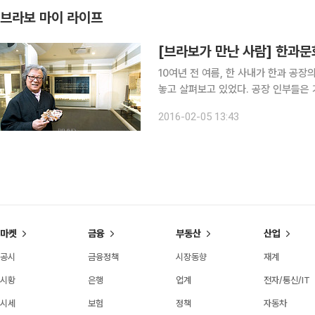
브라보 마이 라이프
[브라보가 만난 사람] 한과
10여년 전 여름, 한 사내가 한과 공장
놓고 살펴보고 있었다. 공장 인부들은
장인 탓에 모두 바라만 볼 뿐이었다. 
2016-02-05 13:43
고, 그래서 그는 한과에 미친 한과광
마켓
금융
부동산
산업
공시
금융정책
시장동향
재계
시황
은행
업계
전자/통신/IT
시세
보험
정책
자동차