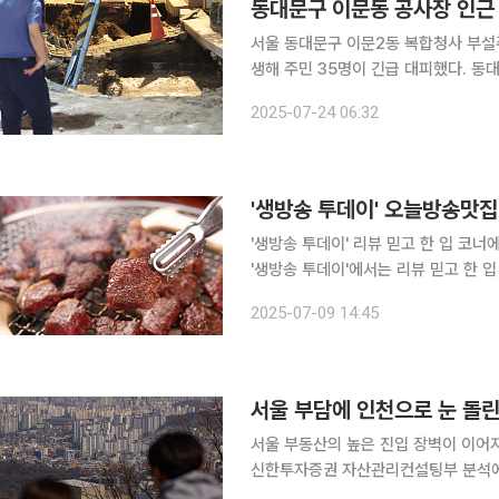
동대문구 이문동 공사장 인근 
서울 동대문구 이문2동 복합청사 부설주
생해 주민 35명이 긴급 대피했다. 동대문구청과 소방당국에 따르면 이날 오후 7시 33분께 깊이
2.5m, 면적 13㎡ 규모로 땅이 꺼
2025-07-24 06:32
처됐다. 초반에는 공사장 인부 1명이
'생방송 투데이' 오늘방송맛집
'생방송 투데이' 리뷰 믿고 한 입 코너에서 한우 
'생방송 투데이'에서는 리뷰 믿고 한 
서울 동대문, 이문동, 석관동, 돌곶이역
2025-07-09 14:45
○○○○'에서는 특별한 메뉴를 맛볼 수
서울 부담에 인천으로 눈 돌린
서울 부동산의 높은 진입 장벽이 이어지면
신한투자증권 자산관리컨설팅부 분석에 
집합건물(아파트·오피스텔·다세대·연립 등