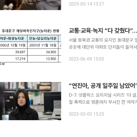
2025-05-14 13:27
약 3.1% 감소했다. 전체 수
교통·교육·녹지 “다 갖췄다”
서울 동북권 교통의 요지인 동대문구 
곳곳에 대단위 아파트 단지들이 들어서는 등 변신을 거듭하
문·휘경뉴타운 내 휘경3구역을 재개발해
2023-06-09 15:05
건이 몰리며 평균 51.71대 1 경쟁률을
D-7. 넷플릭스 오리지널 시리즈 ‘더 글로리’ 파트
절 폭력으로 영혼까지 부서진 한 여자
에 빠져드는 이들의 이야기를 그립니다. 
2023-03-03 15:25
로 구성된 파트1이 먼저 베일을 벗었습