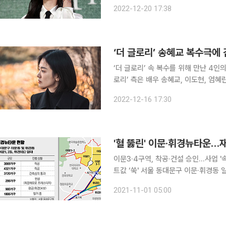
김은숙 작가, 안길호 감독을 비롯해 배우
2022-12-20 17:38
다. ‘더 글로리’는 유년 시절 폭력으
‘더 글로리’ 송혜교 복수극에
‘더 글로리’ 속 복수를 위해 만난 4인의 이야기가 공개됐다. 1
로리’ 측은 배우 송혜교, 이도현, 엄혜란,
극 중 고등학교에서 지독한 학교폭력을
2022-12-16 17:30
로 무릎을 털고 일어나 일생을 걸고 완
'혈 뚫린' 이문·휘경뉴타운…재
이문3·4구역, 착공·건설 승인…사업 '
트값 ‘쑥' 서울 동대문구 이문·휘경동 일대 주택 정비사업에 탄력이 붙었다. 최근 서울시가 재개발·재
건축사업 ‘속도전’에 나서자 그동안 
2021-11-01 05:00
이문4구역은 최근 건축심의를 통과해