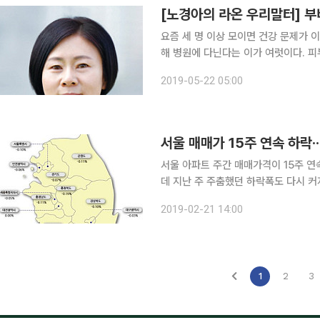
[노경아의 라온 우리말터] 부
요즘 세 명 이상 모이면 건강 문제가 
해 병원에 다닌다는 이가 여럿이다. 피
는 이들도 있다. 콧물이 줄줄 흐르고 숨을 쉬기도 힘들어 병원에 갔다 왔다는 선배는 잔뜩 찌푸린 표
2019-05-22 05:00
정으로 불평을 쏟아냈다. “의사들이 하
서울 매매가 15주 연속 하락·
서울 아파트 주간 매매가격이 15주 연
데 지난 주 주춤했던 하락폭도 다시 커지
국 주간 아파트 가격 동향을 조사한 결과
2019-02-21 14:00
전국(-0.09%) 주간 아파트 매매가
1
2
3