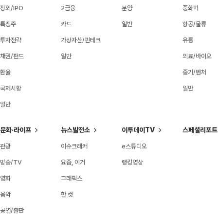
장외/IPO
2금융
분양
중화학
특징주
카드
일반
항공/물류
투자전략
가상자산/핀테크
유통
채권/펀드
일반
의료/바이오
환율
중기/벤처
국제시황
일반
일반
문화·라이프
뉴스발전소
이투데이TV
스페셜리포트
관광
이슈크래커
e스튜디오
방송/TV
요즘, 이거
랭킹영상
영화
그래픽스
음악
한 컷
공연/출판