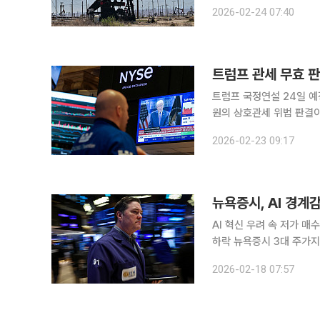
마감했다. 런던 ICE선물거
2026-02-24 07:40
계됐다. 미국과 이란은
트럼프 국정연설 24일 예정이란 최후통첩 포
원의 상호관세 위법 판결이
엔비디아를 비롯해 소프트웨어(SW)
2026-02-23 09:17
일 국제비상경제권한법(IE
AI 혁신 우려 속 저가 매
하락 뉴욕증시 3대 주가지수는 지난주에 이어 인공지능(AI)이 기존 산업의 수익모델을 잠식할 수 있
다는 우려에 약세를 보이다 저가 매
2026-02-18 07:57
래소(NYSE)에서 다우지