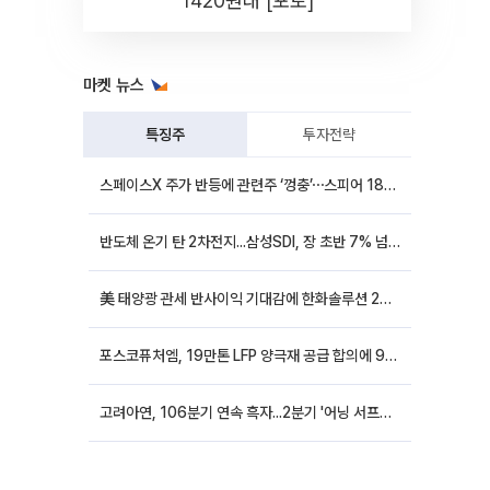
1420원대 [포토]
마켓 뉴스
특징주
투자전략
스페이스X 주가 반등에 관련주 ‘껑충’⋯스피어 18%ㆍ에이치브이엠 12%↑
반도체 온기 탄 2차전지...삼성SDI, 장 초반 7% 넘게 껑충
美 태양광 관세 반사이익 기대감에 한화솔루션 20%대·OCI홀딩스 14%대 급등
포스코퓨처엠, 19만톤 LFP 양극재 공급 합의에 9%대 강세
고려아연, 106분기 연속 흑자...2분기 '어닝 서프라이즈'에 장 초반 12%대 강세