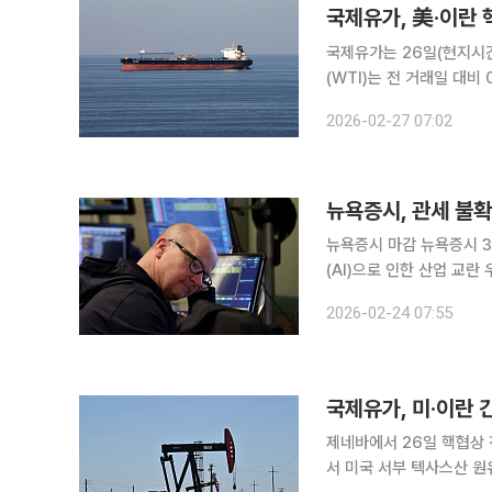
국제유가, 美·이란 
국제유가는 26일(현지시간) 하락 마감했다. 뉴욕상업거
(WTI)는 전 거래일 대비 
거래소에서 4월물 브렌트유는 0
2026-02-27 07:02
가는 미국과 이란이 스위
뉴욕증시 마감 뉴욕증시 3대 지수는 23일(현지시간) 일제히 1%대의 하락세로 마감했다. 인공지능
(AI)으로 인한 산업 교
향이 타격을 줬다. 뉴욕증권거래소(NYSE)에서 다우지수는 전 거래일 대비 821.91포인트(1.66%)
2026-02-24 07:55
내린 4만8804.06에 마
국제유가, 미·이란 
제네바에서 26일 핵협상 전망 국제유가는 23일(현지시간) 하락했다. 뉴욕상업거래
서 미국 서부 텍사스산 원유