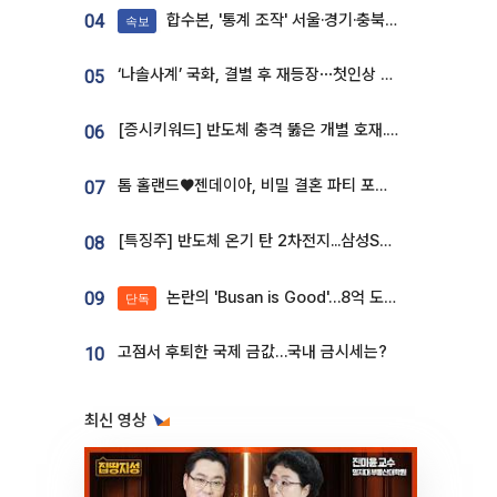
합수본, '통계 조작' 서울·경기·충북 선관위 등 추가 압수수색
04
속보
‘나솔사계’ 국화, 결별 후 재등장⋯첫인상 투표 휩쓸고 ‘인기녀’ 등극
05
[증시키워드] 반도체 충격 뚫은 개별 호재...포스코퓨처엠·에코프로·한화솔루션 '눈길'
06
톰 홀랜드♥젠데이아, 비밀 결혼 파티 포착⋯호텔 대관비만 9억
07
[특징주] 반도체 온기 탄 2차전지...삼성SDI, 장 초반 7% 넘게 껑충
08
논란의 'Busan is Good'…8억 도시브랜드, 용산 대통령실 CI 업체가 수행
09
단독
고점서 후퇴한 국제 금값…국내 금시세는?
10
최신 영상