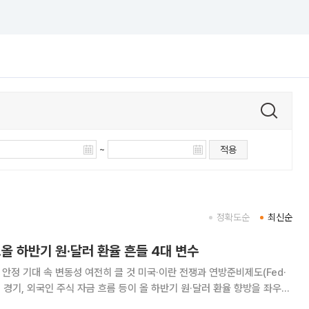
~
적용
정확도순
최신순
…올 하반기 원·달러 환율 흔들 4대 변수
변동성 여전히 클 것 미국·이란 전쟁과 연방준비제도(Fed·
체 경기, 외국인 주식 자금 흐름 등이 올 하반기 원·달러 환율 향방을 좌우할
일 외환시장 전문가들은 올 하반기 중동 지정학적 리스크가 완화되고 미 연