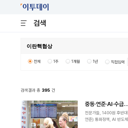
검색
전체
1주
1개월
1년
직접입력
검색결과 총
395
건
중동·연준·AI·수급
전문가들, 1400원 후반대 안정 기대 속 
연준) 통화정책, AI 반도
핵심 변수로 꼽혔다. 22