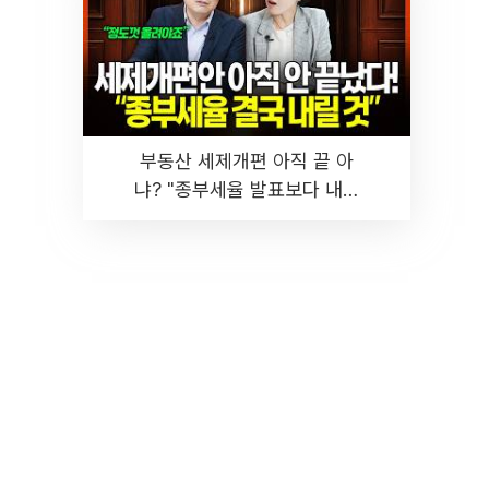
부동산 세제개편 아직 끝 아
냐? "종부세율 발표보다 내릴
것" 장기거주·양도세 전망 I 집
땅지성 I 김인만, 진미윤