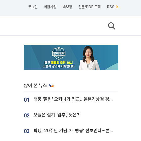
로그인
회원가입
속보창
신문/PDF 구독
RSS
많이 본 뉴스
태풍 '돌핀' 오키나와 접근…일본기상청 경로 업데이트
01
오늘은 절기 '입추', 뜻은?
02
빅뱅, 20주년 기념 '새 뱅봉' 선보인다⋯콘서트 앞두고 팝업 개최
03