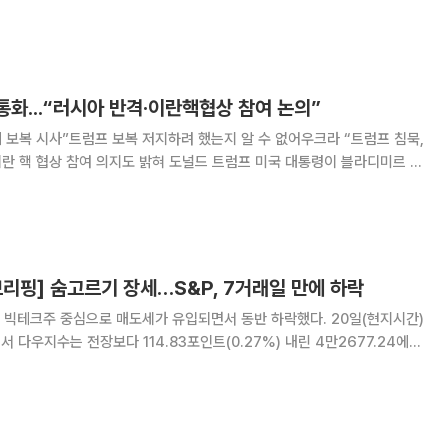
 서로에 대한 공격이 격화하면서 중동
다. 갈등의 여파로 예정됐던 미국과 이란의 6
통화...“러시아 반격‧이란핵협상 참여 논의”
에 보복 시사”트럼프 보복 저지하려 했는지 알 수 없어우크라 “트럼프 침묵,
의지도 밝혀 도널드 트럼프 미국 대통령이 블라디미르 푸
현지시간) 전화 통화를 하며 러‧우 전쟁과 이란 핵협상 등을 논의했다. 다만
인 평화로 이어질 대화는 아
리핑] 숨고르기 장세…S&P, 7거래일 만에 하락
 다우지수는 전장보다 114.83포인트(0.27%) 내린 4만2677.24에
지수는 전장 대비 23.14포인트(0.39%) 떨어진 5940.46에, 나스닥지수
 밀린 1만91