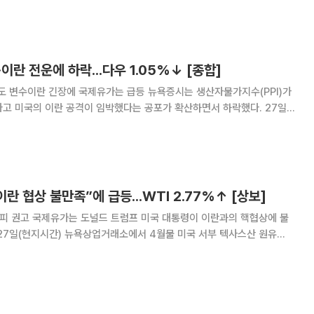
공동으로 공격했다. 중동에서 또다시 전쟁이 현실화되면서 역내가 전면전
치닫고 있다. 미국과 이스라엘이 28일(현지시간) 이란에 대한
·이란 전운에 하락...다우 1.05%↓ [종합]
정도 변수이란 긴장에 국제유가는 급등 뉴욕증시는 생산자물가지수(PPI)가
고 미국의 이란 공격이 임박했다는 공포가 확산하면서 하락했다. 27일
서 다우지수는 전 거래일 대비 521.28포인트(1.05%) 하락한 4만
&P500지수는 29.98포인트(0.4
란 협상 불만족”에 급등...WTI 2.77%↑ [상보]
대피 권고 국제유가는 도널드 트럼프 미국 대통령이 이란과의 핵협상에 불
1.81달러(2.77%) 상승한 배럴당 67.02달러에 마감했다. 런던 ICE선물거
1.73달러(2.45%) 오른 배