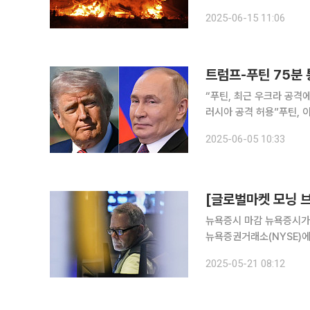
응”국제유가 7% 이상 급등⋯증시는 하락 이스라엘과 이란의
2025-06-15 11:06
위기가 최고조로 치닫고 있
트럼프-푸틴 75분 
“푸틴, 최근 우크라 공격
러시아 공격 허용”푸틴, 이란 핵 협상 참여 
틴 러시아 대통령과 4일(
2025-06-05 10:33
트럼프 대통령은 “즉각적
[글로벌마켓 모닝 브
뉴욕증시 마감 뉴욕증시가 빅테크주 중심으로 매도세가 유입되면서 동반 하락했다. 20일(현지시간)
뉴욕증권거래소(NYSE)에서
장을 마감했다. S&P500
2025-05-21 08:12
는 72.75포인트(0.38%)