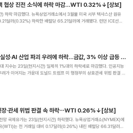
핵 협상 진전 소식에 하락 마감…WTI 0.32%↓[상보]
래소에서 3월물 미국 서부 텍사스산 원유
0.21달러(0.32%) 하락한 배럴당 65.21달러에 거래됐다. 런던 ICE선물
.10달러(0.14%) 내린 배럴당 70.75달러로 집계됐다. 이날 국제유
스 제네바에서 진행한
뉴욕증시, 관세 불확실성·AI 산업 파괴 우려에 하락…금값, 3% 이상 급등 [글로벌마켓 모닝 브리핑]
란 우려가 이어지는 가운데 도널드 트럼프 미 행정부의 상호관세 위법 판결 영
무리했다. S&P500
긴장·관세 위법 판결 속 하락⋯WTI 0.26%↓[상보]
소(NYMEX)에
(WTI)는 전 거래일 대비 0.17달러(0.26%) 내린 배럴당 66.31달러에