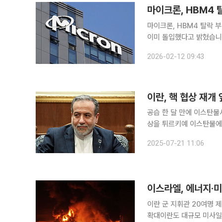
마이크론, HBM4 탈락 부정 미국 메모리 기업 마이크론이 6세대 고대역폭메모리(HBM
이미 돌입했다고 밝혔습니다
인한 것입니다. 마크 머피
2026-02-12 09:43
객사 출하를 시작했다”며 
이란, 핵 협상 재개
공습 한 달 만에 이스탄불서 회담
상을 튀르키예 이스탄불에서 독일
간) 블룸버그통신, 알자지
2025-07-21 11:06
지 약 한 달 만에 이스탄불
이스라엘, 에너지·미
이란 군 지휘관 20여명 
확대이란도 대규모 미사일 