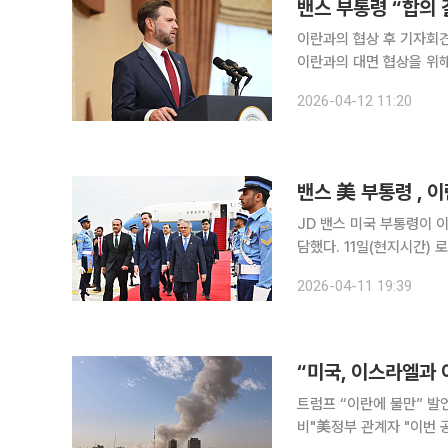
밴스 부통령 “합의 
이란과의 협상 후 기자회견서 발표중
이란과의 대면 협상을 위해
미국 측이 상당히 유연한
2026-04-12 11:20
특히 이란이 핵무기를 개
밴스 美 부통령 , 
JD 밴스 미국 부통령이 
담했다. 11일(현지시간) 로이터 등에 따르면 미국 백악관과 파키스탄 총리실은 이날 밴스 부통령과
샤리프 총리 간 회담 사실
2026-04-11 19:39
“미국, 이스라엘과 
트럼프 “이란에 불만” 발
비"美정부 관계자 "이번 