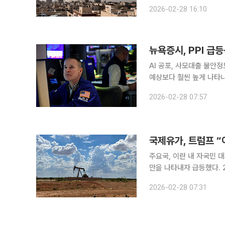
국과 이스라엘이 이란을 
2026-02-28 16:10
위기로 
뉴욕증시, PPI 급등
AI 공포, 사모대출 불안
예상보다 훨씬 높게 나타나
(현지시간) 뉴욕증권거래소에
2026-02-28 07:57
8977.92에 마감했다. S
국제유가, 트럼프 “이
주요국, 이란 내 자국민 
만을 나타내자 급등했다. 27일(현지시간) 뉴욕상업거래소에서 4월물 미국 서부 텍사스산 원유
(WTI)는 전 거래일 대비 
2026-02-28 07:31
래소에서 4월물 브렌트유는 