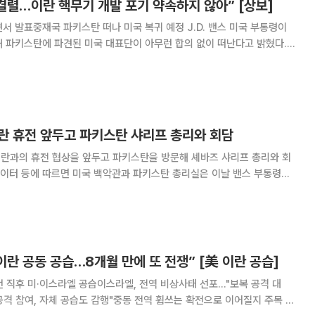
결렬…이란 핵무기 개발 포기 약속하지 않아” [상보]
재국 파키스탄 떠나 미국 복귀 예정 J.D. 밴스 미국 부통령이
 파키스탄에 파견된 미국 대표단이 아무런 합의 없이 떠난다고 밝혔다.
 합의 조건을 제시했지만 이란 협상단이 이를 받아들이지 않았다는 것이다.
발하지 않겠다는 의지를 보여주지 않았다고
이란 휴전 앞두고 파키스탄 샤리프 총리와 회담
이란과의 휴전 협상을 앞두고 파키스탄을 방문해 셰바즈 샤리프 총리와 회
을 밝혔다. 이 자리에는 도널드 트럼프 미국 대통령의 사위인 재러드 쿠슈
너와 스티브 윗코프 중동 특사도 참석했다. 샤리프 총리실은 "
이란 공동 공습…8개월 만에 또 전쟁” [美 이란 공습]
언 직후 미·이스라엘 공습이스라엘, 전역 비상사태 선포…"보복 공격 대
공격 참여, 자체 공습도 감행"중동 전역 휩쓰는 확전으로 이어질지 주목 미