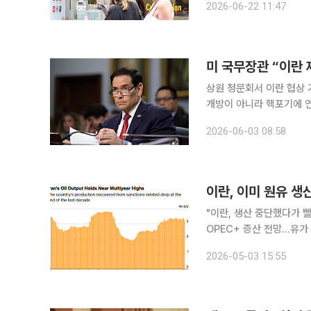
2026-06-22 11:47
준 금리인상이 현실화하지
미 국무장관 “이란 
상원 청문회서 이란 협상 기조 설명 마코 루비오 미국 국무장관은 대이
개방이 아니라 핵포기에 연계된 것이라고 밝혔다. 
장관은 이날 연방의회 상
2026-06-03 08:58
재개방을 대가로 이란에 제
이란, 이미 원유 생
"이란, 생산 중단했다가 
OPEC+ 증산 전망…유가
란이 호르무즈 해협 봉쇄
2026-05-03 15:55
대될 전망이다. 미국의 해