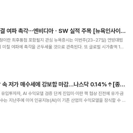
래소에서 브렌트유는 0.27달러(0.38%) 떨어진 배럴당 71.49달러로 집
 26일 스위스
트럼프 관세 무효 판결 여파 촉각⋯엔비디아ㆍSW 실적 주목 [뉴욕인사이트]
함될지 관심 뉴욕증시는 이번주(23~27일) 연방대법
 미칠 여파에 촉각을 곤두세울 것으로 관측된다. 또 글로벌 시가총액 1위
 업체들의 실적에도 이목이 쏠린다. 앞서 미 연방대법원은 20
EPA)이 대통령에 관세 부과 권한을
뉴욕증시, AI 경계감 속 저가 매수세에 강보합 마감…나스닥 0.14%↑[종합]
수 유입투자자, AI 수익모델 검증 단계 진입미·이란 핵 협상 진전에 유가·금
수세가 유입되며 강보합 마감했다. 17일(현지시간) 뉴욕증권거
수는 전장보다 32.26포인