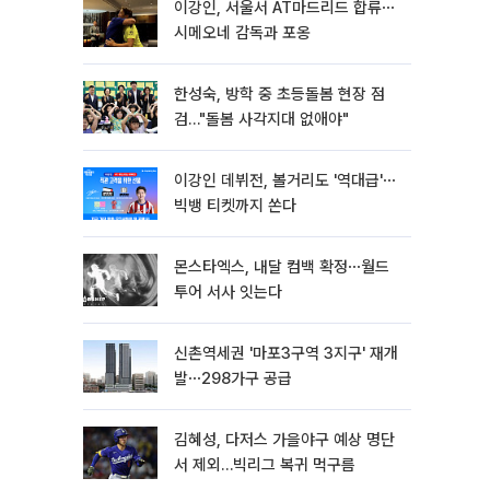
이강인, 서울서 AT마드리드 합류⋯
시메오네 감독과 포옹
한성숙, 방학 중 초등돌봄 현장 점
검…"돌봄 사각지대 없애야"
이강인 데뷔전, 볼거리도 '역대급'⋯
빅뱅 티켓까지 쏜다
몬스타엑스, 내달 컴백 확정⋯월드
투어 서사 잇는다
신촌역세권 '마포3구역 3지구' 재개
발⋯298가구 공급
김혜성, 다저스 가을야구 예상 명단
서 제외…빅리그 복귀 먹구름