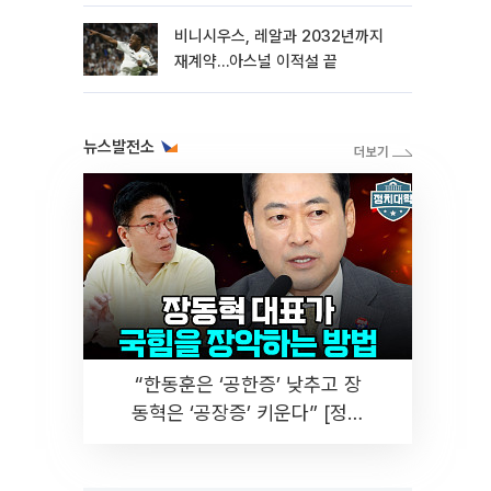
비니시우스, 레알과 2032년까지
재계약…아스널 이적설 끝
뉴스발전소
“한동훈은 ‘공한증’ 낮추고 장
동혁은 ‘공장증’ 키운다” [정치
대학]