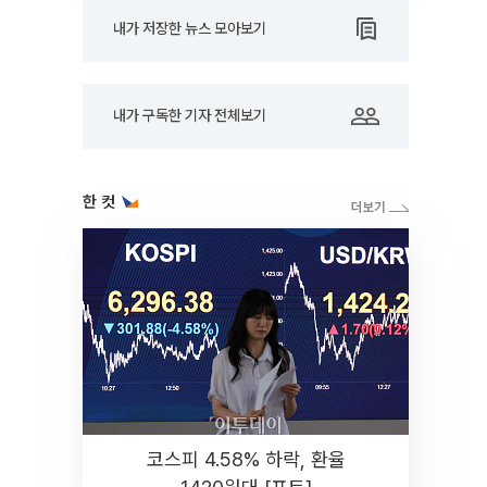
내가 저장한 뉴스 모아보기
내가 구독한 기자 전체보기
한 컷
코스피 4.58% 하락, 환율