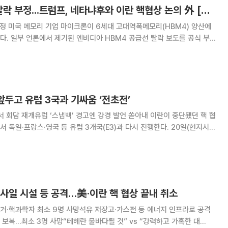
마이크론, HBM4 탈락 부정...트럼프, 네타냐후와 이란 핵협상 논의 外 [오늘의 주요뉴스]
4) 양산에
. 일부 언론에서 제기된 엔비디아 HBM4 공급선 탈락 보도를 공식 부
 최고재무책임자(CFO)는 11일(현지시간) 콘퍼런스에서 “이미 HBM4 고
올해 1분기부터 출하량이 본격 확대
 앞두고 유럽 3국과 기싸움 ‘전초전’
 재개유럽 ‘스냅백’ 경고엔 강경 발언 쏟아내 이란이 중단됐던 핵 협
·프랑스·영국 등 유럽 3개국(E3)과 다시 진행한다. 20일(현지시
라 등에 따르면 이란은 지난달 미국의 핵시설 공습으로 핵 협상이 중단된
에서 25일 E3와 다시 협상
사일 시설 등 공격…美·이란 핵 협상 끝내 취소
제거·핵과학자 최소 9명 사망석유 저장고·가스전 등 에너지 인프라로 공격
보복…최소 3명 사망“테헤란 불바다될 것” vs “강력하고 가혹한 대