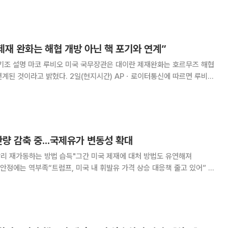
 않는다면 원·달러 환율이 점
제재 완화는 해협 개방 아닌 핵 포기와 연계”
란 제재완화는 호르무즈 해협
2일(현지시간) APㆍ로이터통신에 따르면 루비오
원 외교위원회 청문회에서 “도널드 트럼프 대통령 협상팀이 호르무즈 해협
재 완화를 제안한 적이 없으며, 모든
산량 감축 중...국제유가 변동성 확대
빨리 재가동하는 방법 습득"그간 미국 제재에 대처 방법도 유연해져
 안정에는 역부족“트럼프, 미국 내 휘발유 가격 상승 대응책 줄고 있어” 이
 장기화에 대응해 원유 생산을 선제적으로 줄이면서 국제유가 변동성이 확
협 통제와 공급 차질 우려가 겹치며 글로벌 원유 시