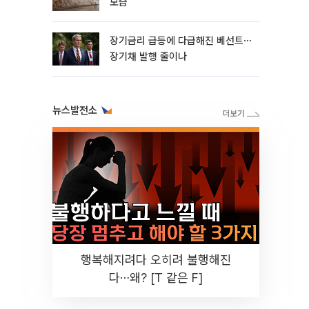
모습
장기금리 급등에 다급해진 베선트⋯
장기채 발행 줄이나
뉴스발전소
행복해지려다 오히려 불행해진
다⋯왜? [T 같은 F]