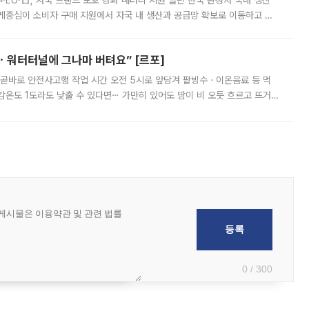
·EU·日, 자국 브랜드 보호 강화 배터리 지원 늘린 한국 완성차 국내 생산
게중심이 소비자 구매 지원에서 자국 내 생산과 공급망 확보로 이동하고 있
은 세제와 관세, 원산지 규정, 투자 지원을 결합해 자국 완성차 업체의 전기
ㆍ워터터널에 그나마 버텨요” [르포]
 곧바로 안전사고행 작업 시간 오전 5시로 앞당겨 팥빙수ㆍ이온음료 등 먹
체감온도 1도라도 낮출 수 있다면⋯ 가만히 있어도 땀이 비 오듯 흐르고 뜨거
가 이어지면서 건설 현장들도 '폭염과의 전쟁'이 한창이다. 9일 기상청에
0 / 300