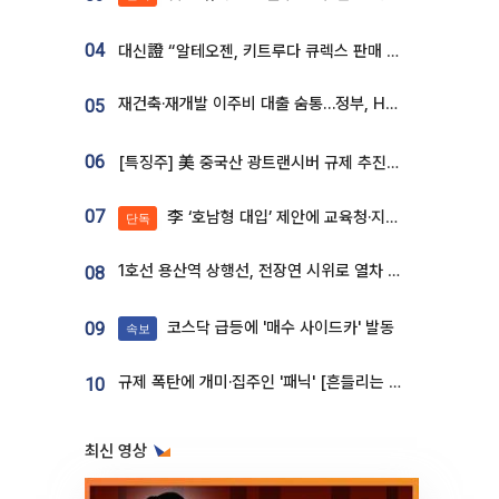
04
대신證 “알테오젠, 키트루다 큐렉스 판매 3배 급증…목표가 41만원 상향”
재건축·재개발 이주비 대출 숨통…정부, HF 보증 신설 추진
05
06
[특징주] 美 중국산 광트랜시버 규제 추진에 대한광통신 등 광통신株 강세
07
李 ‘호남형 대입’ 제안에 교육청·지역대학 서·논술형 입시 연계 '착수'
단독
1호선 용산역 상행선, 전장연 시위로 열차 무정차 운행
08
코스닥 급등에 '매수 사이드카' 발동
09
속보
규제 폭탄에 개미·집주인 '패닉' [흔들리는 룰, 출렁이는 시장]①
10
최신 영상