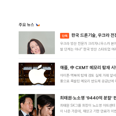
주요 뉴스
한국 드론기술, 우크라 전
단독
우크라 방산 전문가 크리자니우스카 본지
발 단계는 아냐” 한국 방산 스타트업 
받는 것으로 전해졌다. 아직 조달이나 
애플, 中 CXMT 메모리 탑재 
아이폰·맥북에 탑재 검토 실제 거래 앞서 
풍으로 촉발된 메모리 반도체 공급난에 
에 탑재하고자 칩 채용 테스트에 나섰다.
기
최태원·노소영 '9440억 분할' 
최태원 SK그룹 회장이 노소영 아트센터
이 나온 가운데, 재상고 기한 만료가 이