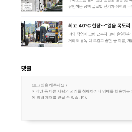
구매보조금 넘어 생산·공급망 경쟁 美·中
유인책은 공백 글로벌 전기차 정책의 무
다. 미국과 중국, 유럽연합(EU), 일본
최고 40℃ 현장⋯“얼음 목도리
야외 작업에 고령 근무자 많아 온열질환
거리도 유독 더 뜨겁고 습한 올 여름, 
운 공기에 숨쉬기조차 버거운 극한 더위
댓글