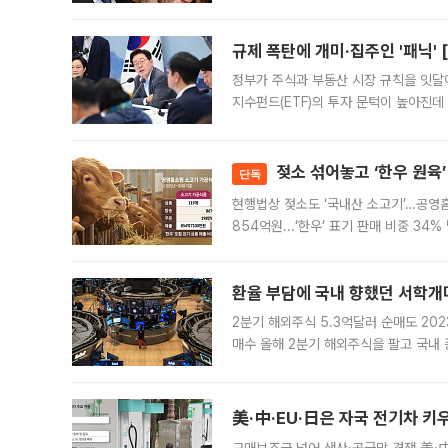
회장과 노 관장의 이혼소송 재상고 기한
규제 폭탄에 개미·집주인 '패닉' 
정부가 주식과 부동산 시장 규칙을 잇달
지수펀드(ETF)의 투자 문턱이 높아진데
오자 자금을 어디로 옮길지, 집을 팔지 
젖소 섞어놓고 ‘한우 원육’
단독
현행법상 젖소도 ‘국내산 소고기’…공영
854억원...‘한우’ 표기 판매 비중 3
계해야" 현행 가공식품 표기 기준의 허
드
환율 부담에 국내 향했던 서학개미
2분기 해외주식 5.3억달러 순매도 202
매수 올해 2분기 해외주식을 팔고 국내
것으로 나타났다. 원·달러 환율이 150
로 풀