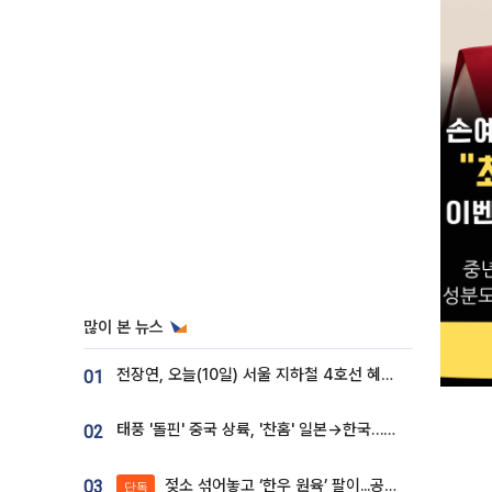
많이 본 뉴스
전장연, 오늘(10일) 서울 지하철 4호선 혜화역 시위…1호선 용산역 무정차
01
태풍 '돌핀' 중국 상륙, '찬홈' 일본→한국…각국 기상청 예상 경로는?
02
젖소 섞어놓고 ‘한우 원육’ 팔이...공영홈쇼핑 표기·검증 구멍
03
단독