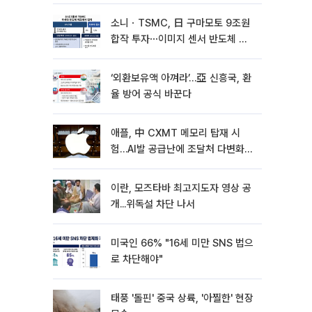
여”
소니ㆍTSMC, 日 구마모토 9조원
합작 투자⋯이미지 센서 반도체 양
산
‘외환보유액 아껴라’…亞 신흥국, 환
율 방어 공식 바꾼다
애플, 中 CXMT 메모리 탑재 시
험…AI발 공급난에 조달처 다변화
[종합]
이란, 모즈타바 최고지도자 영상 공
개...위독설 차단 나서
미국인 66% "16세 미만 SNS 법으
로 차단해야"
태풍 '돌핀' 중국 상륙, '아찔한' 현장