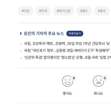
#이란
#미국
#파키스탄
#밴스
#총리
유진의 기자의 주요 뉴스
자세히보기
국힘, 조강특위 재편…장동혁, 26일 취임 1주년 간담회서 ‘당
국힘 "국민포기 정부…김용범 경질·레버리지 ETF 특검해야"
'선관위 특검' 합의했지만 '형소법'은 강행…8월 국회 '입법 2
0
0
좋아요
화나요