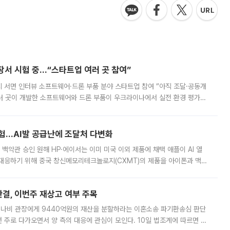
장서 시험 중…“스타트업 여러 곳 참여”
 서면 인터뷰 소프트웨어·드론 부품 분야 스타트업 참여 “아직 조달·공동개
여러 곳이 개발한 소프트웨어와 드론 부품이 우크라이나에서 실전 환경 평가를
공동개발 단계까지 진전되지는 않았지만 양국 정부 간 드론 협력이 구체
시험…AI발 공급난에 조달처 다변화
백악관 승인 원해 HP·에이서는 이미 미국 이외 제품에 채택 애플이 AI 열
대응하기 위해 중국 창신메모리테크놀로지(CXMT)의 제품을 아이폰과 맥북
 월스트리트저널(WSJ)은 9일(현지시간) 애플이 중국에서 판매하는 일부
판결, 이번주 재상고 여부 주목
 나비 관장에게 9440억원의 재산을 분할하라는 이혼소송 파기환송심 판단
번 주로 다가오면서 양 측의 대응에 관심이 모인다. 10일 법조계에 따르면 최