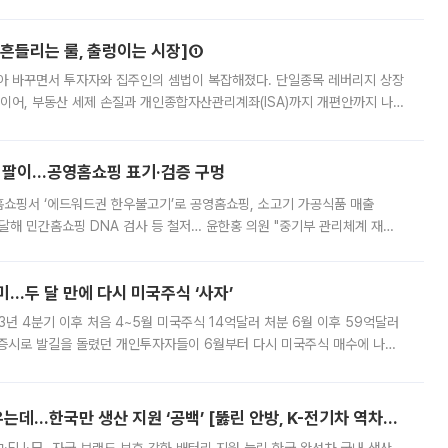
은 이번주 15일로 예상된다. 재상고는 판결서가 송달된 날로부터 2주 이내
[흔들리는 룰, 출렁이는 시장]①
아 바꾸면서 투자자와 집주인의 셈법이 복잡해졌다. 단일종목 레버리지 상장
 이어, 부동산 세제 손질과 개인종합자산관리계좌(ISA)까지 개편안까지 나
보유할지를 놓고 시장이 술렁인다. 논란이 확산하자 이재명 대통령은 ISA
 팔이...공영홈쇼핑 표기·검증 구멍
홈쇼핑서 ‘에드워드권 한우불고기’로 공영홈쇼핑, 소고기 가공식품 매출
4% 달해 민간홈쇼핑 DNA 검사 등 철저… 윤한홍 의원 "중기부 관리체계 재설
점을 이용한 홈쇼핑사가 ‘젖소 불고기’를 팔아 수백억원의 매출을 올린 것으로
…두 달 만에 다시 미국주식 ‘사자’
3년 4분기 이후 처음 4~5월 미국주식 14억달러 처분 6월 이후 59억달러
 증시로 발길을 돌렸던 개인투자자들이 6월부터 다시 미국주식 매수에 나선
0원대에서 1400원 안팎으로 내려온 데다 국내 증시의 변동성이 커진 영향으
美·中·EU·日은 자국 전기차 키우는데…한국만 생산 지원 ‘공백’ [뚫린 안방, K-전기차 역차별]