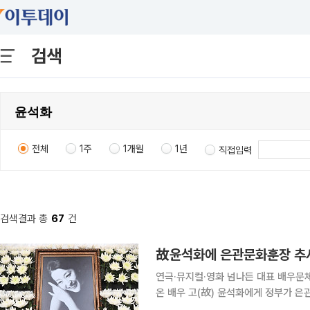
검색
전체
1주
1개월
1년
직접입력
검색결과 총
67
건
故윤석화에 은관문화훈장 추
연극·뮤지컬·영화 넘나든 대표 배우문체부 “예술 발
온 배우 고(故) 윤석화에게 정부가 
린을 오가며 국내 공연예술 발전에 힘써 