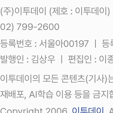
(주)이투데이 (제호 : 이투데이
02) 799-2600
등록번호 : 서울아00197 ㅣ 등록일
발행인 : 김상우 ㅣ 편집인 : 
이투데이의 모든 콘텐츠(기사)는
재배포, AI학습 이용 등을 금지
Copyright 2006.
이투데이
.