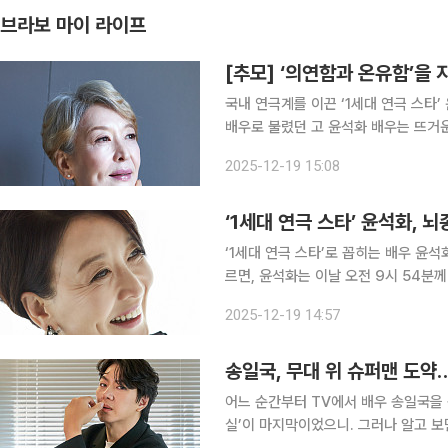
브라보 마이 라이프
[추모] ‘의연함과 온유함’을
국내 연극계를 이끈 ‘1세대 연극 스타’
배우로 불렸던 고 윤석화 배우는 뜨거
자 입양·미혼모 지원을 위해 자선 콘서트를 이어온 
2025-12-19 15:08
년 본 매체와의 인터뷰에서 “불행은 내
‘1세대 연극 스타’ 윤석화, 
‘1세대 연극 스타’로 꼽히는 배우 윤석
르면, 윤석화는 이날 오전 9시 54
데 세상을 떠났다. 윤석화는 2021년 
2025-12-19 14:57
대에 올렸고, 이듬해 ‘햄릿’까지 활동
송일국, 무대 위 슈퍼맨 도약
어느 순간부터 TV에서 배우 송일국을 좀
실’이 마지막이었으니. 그러나 알고 보