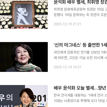
윤석화 배우 별세, 최휘영 장
최휘영 문화체육관광부 장관은 19일 고
문했다. 19일 문체부는 최 장관의 조문 소식을 알리며 "한국을 대표하는 연극배우로서 오랜 기간 한
국 공연예술계 발전에 기여한 고인의 
2025-12-19 21:21
고인은 1975년에 연극 '꿀맛'으로 데
'신의 아그네스' 등 출연한 
국민에게 감동적인 연기를 선보인 1세대 연극
에 따르면, 고인은 이날 오전 10시
떠났다. 1956년 서울에서 태어난 고인은 1975년 연극 '꿀맛'으로 데뷔했다. '신의 아그네스', '햄릿',
2025-12-19 10:37
'딸에게 보내는 편지' 등 여러 작품에서
배우 윤석화 오늘 별세…향년
한국 연극계를 대표하는 ‘1세대 연극 스타’ 배우
석화는 뇌종양으로 투병해 오다 19일
데 세상을 떠났다. 1956년 서울에서 태어난 윤석화는 1975년 연극 ‘꿀맛’으로 데뷔했다. 이후 ‘신