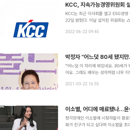
KCC, 지속가능경영위원회 
KCC는 최근 이사회를 열고 ESG경
22일 밝혔다. 이날 설치된 위원회는 △ESG 관련 주요 정책 수립 및 심의 △ESG 관련 주요 진행 상
황 점검 등을 목적으로 하며 사외이사 
2022-06-22 09:45
시작한다. KCC는 대표이사 명의의
박정자 "어느덧 80세 됐지
"어느덧 이 자리에 와있네요. 80세가
어요. 그래도 배우는 성자처럼 너무 지혜로워도 안 되니까." 올해
자가 연극 '해롤드와 모드(19 그리고 
2021-03-22 16:55
이소별, 어디에 매료됐나…윤
청각장애인 이소별에 시청자들이 환호했다. 25일 방송된 채널A '아이콘택트'에서는 
화가 친구가 되고 싶다며 이소별을 초대했다. 이소별은 25살 청각장애인으로 3살 