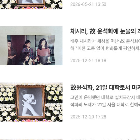
2026-05-21 13:50
공연계에 따르면 문체부는 지난 14일
채시라, 故 윤석화에 눈물의 
배우 채시라가 세상을 떠난 故 윤석화에 그리움을 전했다. 21일
해 "이젠 고통 없이 평화롭게 평안하세
채시라는 "석화 언니를 처음 만나게 해 
2025-12-21 18:18
며 " 애니메이션 '돌아온 영웅 홍길동'
故윤석화, 21일 대학로서 
고인이 운영했던 대학로 설치극장서 배웅후배 배우들
석화의 노제가 21일 서울 대학로 한예극장에서 열린다. 한국연극인복지
시부터 빈소인 서울 신촌세브란스병원 
2025-12-20 17:28