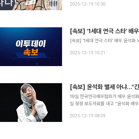
2025-12-19 10:30
의 아그네스’, ‘햄릿’, ‘딸에게 보내는 편
[속보] '1세대 연극 스타' 
[속보] '1세대 연극 스타' 배우 윤석화
2025-12-19 10:21
[속보] 윤석화 별세 아냐…"
19일 한국연극배우협회가 배우 윤석화의 별
일 정정 보도자료를 내고 “윤석화 배우
앞서 협회 측은 보도자료를 통해 윤석화가 18일 별세했
2025-12-19 08:09
양으로 투병 중이며 병세가 매우 위중