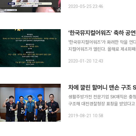
손상을 입어 청각을 잃었다. 현재 보청
2020-05-25 23:46
어 윤석화의 눈에 띈 것. 이소별
'한국뮤지컬어워즈'가 화려한 막을 연다. 20일 오후 7시 블루스퀘어 인터파크홀에서 제4회 
지컬어워즈가 열린다. 올해로 제4회째를 맞는 한국뮤지컬어워즈는 뮤지컬 현장에 종사하는 공연예
술인들을 위한 축제의 장일뿐만 아니라
2020-01-20 12:43
하며 축하하는 자리로 한국 뮤지컬 공
차에 깔린 할머니 맨손 구조 
생활주방가전 전문기업 SK매직은 충청
구조해 대전경찰청장 표창을 받았다고 2
도로에서 한 남성이 몰던 쏘나타 승용
2019-08-21 10:58
하반신이 차에 깔려 꼼짝도 못 하는 