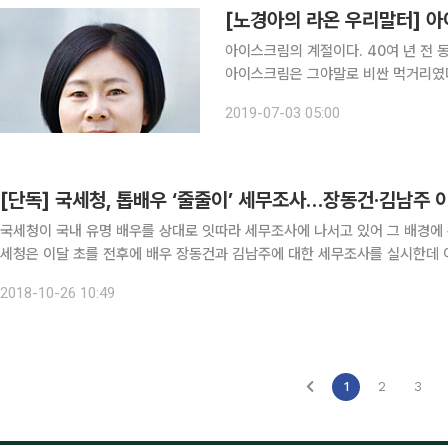
[노경아의 라온 우리말터] 아
아이스크림의 계절이다. 40여 년 전
아이스크림은 그야말로 비싼 먹거리였다
산딸기, 다래 등을 따 먹은 건 순전히
2019-07-03 05:00
이스크림을 먹었다. 달콤한 냄새에 침을 
[단독] 국세청, 톱배우 ‘줄줄이’ 세무조사…장동건‧김남주 
국세청이 국내 유명 배우를 상대로 잇따라 세무조사에 나서고 있어 그 배경에 관심이 모아지고 있다. 26
세청은 이달 초를 전후에 배우 장동건과 김남주에 대한 세무조사를 실시한데
있다. 실제로 서울지방국세청 산하 00세무서 조사과는 이달 중순께 전씨를 
2018-10-26 10:49
1
2
3