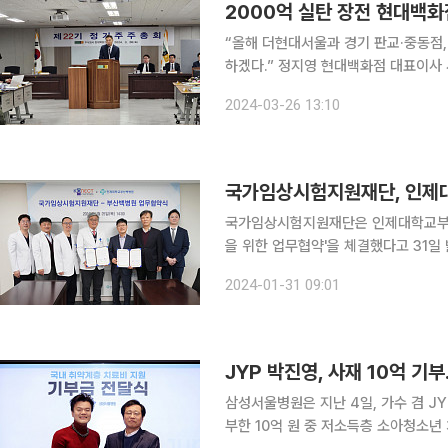
2000억 실탄 장전 현대백화
“올해 더현대서울과 경기 판교·중동점,
하겠다.” 정지영 현대백화점 대표이사 사장은 26일 서울 강동구 암사동 현대백화점 인재개발원에
서 열린 제22기 정기주주총회에서 고
2024-03-26 13:10
하겠다며 이같이 발
국가임상시험지원재단, 인제
국가임상시험지원재단은 인제대학교부산
을 위한 업무협약'을 체결했다고 31일 밝혔다. 협약식에는 박인석 국가임상시험지원
선우 사업본부장 등 재단 주요 관계
2024-01-31 09:01
백병원 연구부원장, 조강희 충남대학
JYP 박진영, 사재 10억 
삼성서울병원은 지난 4일, 가수 겸 J
부한 10억 원 중 저소득층 소아청소년 