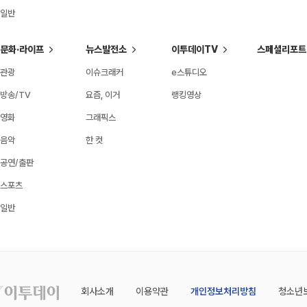
일반
문화·라이프
뉴스발전소
이투데이TV
스페셜리포트
관광
이슈크래커
e스튜디오
방송/TV
요즘, 이거
랭킹영상
영화
그래픽스
음악
한 컷
공연/출판
스포츠
일반
회사소개
이용약관
개인정보처리방침
청소년