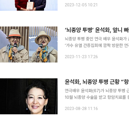
전달식에는 박 프로듀서를 비롯해 삼
2023-12-05 10:21
장, 충남대학교병원 윤석화 진료부원장
‘뇌종양 투병’ 윤석화, 앞니
뇌종양 투병 중인 연극 배우 윤석화가 근황을 전했다. 최근 한 교회에
‘가수 유열 간증집회에 깜짝 방문한 
의 영상이 게재됐다. 이날 윤석화는 “저는 연극 배우고, 50년 넘게 연극만 하고 살았다”며 “그러다
2023-11-23 17:26
가 뜻하지 않게 뇌종양에 걸려서 1년 
윤석화, 뇌종양 투병 근황 “
연극배우 윤석화(67)가 뇌종양 투병 근황을 전했다. 월간지 ‘우먼센스
10월 뇌종양 수술을 받고 항암치료를 중
는 “하루를 살아도 나답게 사는 것이
2023-08-28 11:16
을 선택했다. 그는 “올해 초 