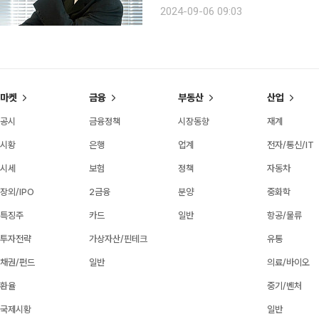
르며 공연계에서 입지를 다져갔다. 201
2024-09-06 09:03
‘대학살의 신’, 뮤지컬 ‘브로드웨이 42번가
마켓
금융
부동산
산업
공시
금융정책
시장동향
재계
시황
은행
업계
전자/통신/IT
시세
보험
정책
자동차
장외/IPO
2금융
분양
중화학
특징주
카드
일반
항공/물류
투자전략
가상자산/핀테크
유통
채권/펀드
일반
의료/바이오
환율
중기/벤처
국제시황
일반