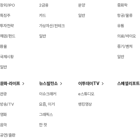
장외/IPO
2금융
분양
중화학
특징주
카드
일반
항공/물류
투자전략
가상자산/핀테크
유통
채권/펀드
일반
의료/바이오
환율
중기/벤처
국제시황
일반
일반
문화·라이프
뉴스발전소
이투데이TV
스페셜리포트
관광
이슈크래커
e스튜디오
방송/TV
요즘, 이거
랭킹영상
영화
그래픽스
음악
한 컷
공연/출판