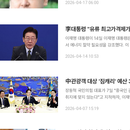
2026-04-17 06:00
이 정상화된 가장 낙관적인 시나리오를
李대통령 "유류 최고가격제가
이재명 대통령이 14일 이재명 대통령은 14일 석유 최고가격제와 관련해 "세금이 들어가고 있다"면
서 에너지 절약 필요성을 강조했다. 이 대통령은 이날 오전 청와대에서 열린 국무회의에서 "석유 최
고가격제를 시행하다 보니 유류값이 전
2026-04-14 10:53
다. 이 대통령은 "(석유 최고가격제
中관광객 대상 '짐캐리' 예산 
장동혁 국민의힘 대표가 7일 "중국인 
취지에 맞지 않는다"고 지적하자, 이
혔다. 다만 "팩트 확인이 필요하다"며 사실 관
2026-04-07 15:19
미국·이스라엘과 이란 간 전쟁으로 인