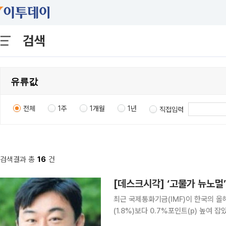
검색
전체
1주
1개월
1년
직접입력
검색결과 총
16
건
[데스크시각] ‘고물가 뉴노멀
최근 국제통화기금(IMF)이 한국의 올
(1.8%)보다 0.7%포인트(p) 높여 
진국 2.8%, 신흥국 5.5%)로 예상