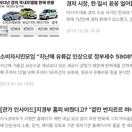
경차 시장, 한·일서 꽁꽁 얼
아시아 대표 경차 수요 국가인 한국과 
탓에 7년만에 경차 판매가 감소했고,
크게 감소할 것으로 전망된다. 26일 한국자동차산업협회에 따르면 올해 1월부터 11월까지 국내 경
2013-12-26 10:30
차 판매량은 16만5585대로 지난해 같은
소비자시민모임 “지난해 유류값 인상으로 정부세수 5908
지난해 기름값 상승으로 예상보다 많은 세금이 걷혔기 때문에 탄력세를 인하해야 한다는 주장이 나왔다
째 주부터 12월 넷째 주까지 56주간의 유류세, 정유사 유통비용 등을 분석한
들였다고 3일 밝혔다. 또 유가 상승으로 이 기간에 소비된 휘발유 115억
2013-01-03 14:03
[관가 인사이드]지경부 홈피 바꿨다고? "겉만 번지르르 하
지식경제부가 시행한 홈페이지 개편 내실 보강 없이 외양 변화에 그쳐 아쉬움을 자아내고 있다. 지경부는 지난 2
해 단순성과 소통, 참여, 재미를 모토로 기존 정부기관 홈페이지의 틀을 깬 새로운 홈페이지를 선보였