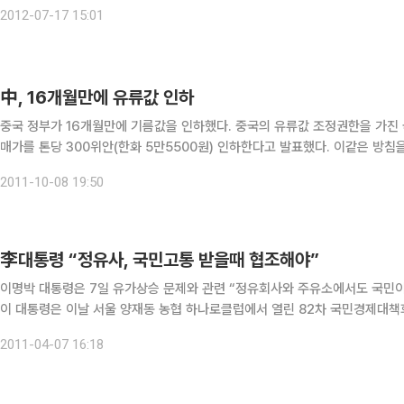
을 형상화해 첫 화면을 서재의 책장처럼 꾸몄으며 트위터, 페이스북 등 소셜
2012-07-17 15:01
中, 16개월만에 유류값 인하
중국 정부가 16개월만에 기름값을 인하했다. 중국의 유류값 조정권한을 가진
매가를 톤당 300위안(한화 5만5500원) 인하한다고 발표했다. 이같은 방침을 발표하면서 전국적으로 휘발유와 경유의 최고 소매가격이
리터당 0.22위안과 0.26위안 각각 내려간다고 밝혔다. 중국이 
2011-10-08 19:50
李대통령 “정유사, 국민고통 받을때 협조해야”
이명박 대통령은 7일 유가상승 문제와 관련 “정유회사와 주유소에서도 국민이
이 대통령은 이날 서울 양재동 농협 하나로클럽에서 열린 82차 국민경제대책회
제로 해서 될 것은 없다”며 이같이 말했다. 이 대통령은 “석유 유통
2011-04-07 16:18