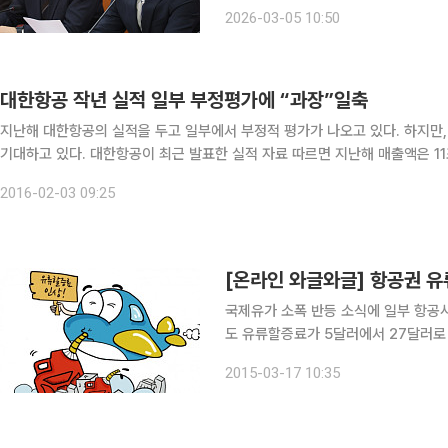
특별법은 12일 본회의 처리를 목표로 심사에 속도를 내기
2026-03-05 10:50
오전 국회 원내대표회의실에서 진행된
대한항공 작년 실적 일부 부정평가에 “과장”일축
지난해 대한항공의 실적을 두고 일부에서 부정적 평가가 나오고 있다. 하지만
기대하고 있다. 대한항공이 최근 발표한 실적 자료 따르면 지난해 매출액은 11조5448억원으로 전년보다 3.1% 줄었으며 당기순손실은
7030억원을 기록해 적자를 지속했다. 이에 일부 전문가들은 “유류값
2016-02-03 09:25
국제유가 소폭 반등 소식에 일부 항공사
도 유류할증료가 5달러에서 27달러로
26달러로 각각 20달러 이상 올라간다
2015-03-17 10:35
어이없네”, “변동 폭 예측 못 하면 당