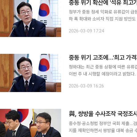
중동 위기 확산에 '석유 최고
정부가 중동 정세 악화로 유류값이 급등
하 폭 확대와 소비자 직접 지원 방안도
쳐 금융시장이 출렁이자 100조 원 
2026-03-09 17:24
청와대는 최근 중동 상황에 따른 유류
이번 주 내 시행할 예정이라고 밝혔다.
토 중이라고 전했다. 김용범 청와대 정책실장은 9일 청와대에서 열린 중동상황 비상경제점검회의
2026-03-09 16:26
관련 브리핑을 열고 "정부는 유 제품의
與, 쌍방울 수사조작 국정조
중수청·공소청법 정부안 국회 제출…검찰개혁 입법 완수 천명 
지를 재확인하면서 쌍방울 대북 송금 