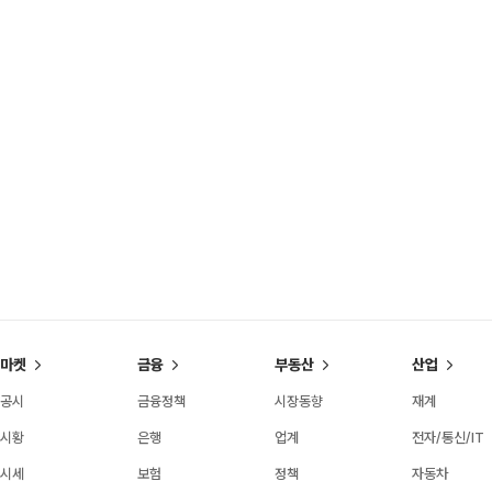
마켓
금융
부동산
산업
공시
금융정책
시장동향
재계
시황
은행
업계
전자/통신/IT
시세
보험
정책
자동차