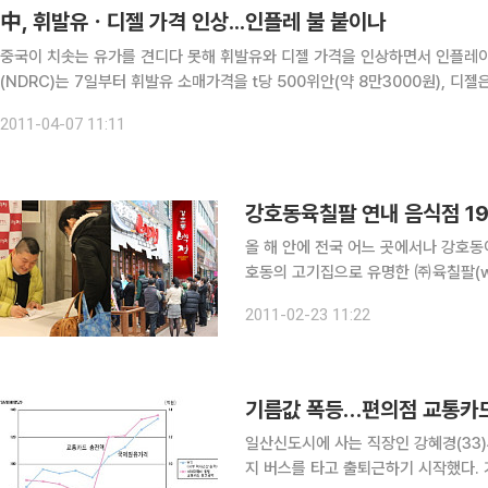
中, 휘발유ㆍ디젤 가격 인상...인플레 불 붙이나
중국이 치솟는 유가를 견디다 못해 휘발유와 디젤 가격을 인상하면서 인플레이션 압력이 더욱 
(NDRC)는 7일부터 휘발유 소매가격을 t당 500위안(약 8만3000원), 디
이번 조치로 전국적으로 휘발유값은 리터당 평균 0.39위안, 디젤은 0
2011-04-07 11:11
강호동육칠팔 연내 음식점 1
올 해 안에 전국 어느 곳에서나 강호동이 추
호동의 고기집으로 유명한 ㈜육칠팔(www
설을 목표로 가맹 사업에 박차를 가하고 있다. 7년간 준비 후, 지난 해 12월 첫 
2011-02-23 11:22
한 ㈜육칠팔은 개시 한 달 만에 10개
기름값 폭등…편의점 교통카드 
일산신도시에 사는 직장인 강혜경(33)
지 버스를 타고 출퇴근하기 시작했다. 기름값이 치솟아 도저히 승용차를 계속 몰고 다닐 엄두가 안