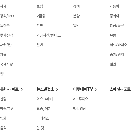
시세
보험
정책
자동차
장외/IPO
2금융
분양
중화학
특징주
카드
일반
항공/물류
투자전략
가상자산/핀테크
유통
채권/펀드
일반
의료/바이오
환율
중기/벤처
국제시황
일반
일반
문화·라이프
뉴스발전소
이투데이TV
스페셜리포트
관광
이슈크래커
e스튜디오
방송/TV
요즘, 이거
랭킹영상
영화
그래픽스
음악
한 컷