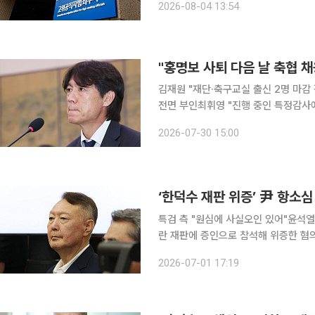
2026-08-04 13:54
려졌다. 박 전 청장에 대한 압수수
"홍명보 사퇴 다음 날 축협 
김재원 "재단·축구교실 출신 2명 마감
전면 부인최휘영 "진행 중인 특정감사에 포함해 조사하겠다”
대표팀 감독 사퇴 직후 홍 전 감독의 
2026-07-30 15:00
김재원 조국혁신당 의원은 30일 국
‘한덕수 재판 위증’ 尹 항소심
특검 측 "원심에 사실오인 있어"윤석열 측 "한 전 
란 재판에 증인으로 참석해 위증한 혐
소심이 시작됐다. 서울고법 형사합의1부(윤성식 부장판사)는 1일 위증 혐의로 기소된 윤 전 대통령
2026-07-01 17:19
에 대한 항