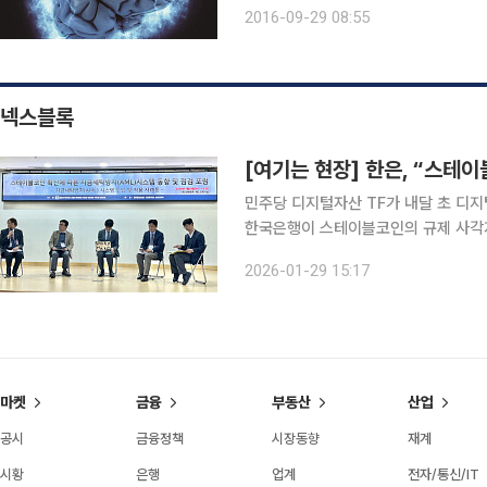
증언을 한 것이다. 바로 메이저리거들
2016-09-29 08:55
복용했다고 실토한 것이다. 그의 증언
넥스블록
[여기는 현장] 한은, “스테
민주당 디지털자산 TF가 내달 초 디지
한국은행이 스테이블코인의 규제 사각
다. 지난 28일 김신영 한국은행 외환업무부장은 국회의원회관에서 열린 ‘스테이블코인 확산에 따른
2026-01-29 15:17
자금세탁방지 시스템 동향 및 점검 포럼
마켓
금융
부동산
산업
공시
금융정책
시장동향
재계
시황
은행
업계
전자/통신/IT