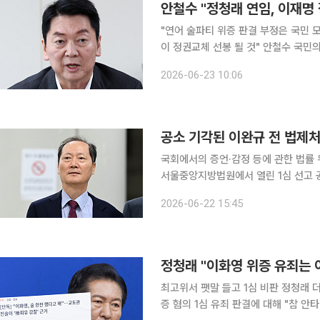
안철수 "정청래 연임, 이재명
"연어 술파티 위증 판결 부정은 국민 
이 정권교체 선봉 될 것" 안철수 국민의힘 의원은 23일 더불어민주당 정청래 대표를 겨냥해 "정청
래 대표의 연임이 이재명 정부의 조기 레임덕을 
2026-06-23 10:06
스북에 '이재명 정부의 조기 레임덕, 
공소 기각된 이완규 전 법제처
국회에서의 증언·감정 등에 관한 법률 
서울중앙지방법원에서 열린 1심 선고 공
각하며 "공소사실이 내란·외환 범죄에
2026-06-22 15:45
다. 이 전 처장은 국회 법제사법위원회
정청래 "이화영 위증 유죄는
최고위서 팻말 들고 1심 비판 정청래 더불어민주당 대표가 22일 이화영 전 경기도 평화부지사의 위
증 혐의 1심 유죄 판결에 대해 "참 안타깝고 이상한