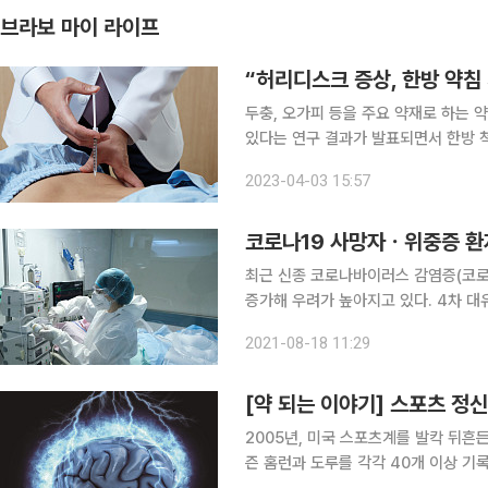
브라보 마이 라이프
“허리디스크 증상, 한방 약침
두충, 오가피 등을 주요 약재로 하는 약
있다는 연구 결과가 발표되면서 한방 
척추관절연구소(하인혁 소장)는 서울대
2023-04-03 15:57
로2의 허리디스크 치료 기전을 규명하
코로나19 사망자ㆍ위중증 환
최근 신종 코로나바이러스 감염증(코로
증가해 우려가 높아지고 있다. 4차 대
환자 수는 줄어들 것이라는 기대가 무색해진 상황이다. 질병관리청 
2021-08-18 11:29
일 0시 기준 신규 확진자는 전날보다 4
[약 되는 이야기] 스포츠 정
2005년, 미국 스포츠계를 발칵 뒤흔든
즌 홈런과 도루를 각각 40개 이상 기