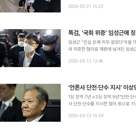
부장판사)는 직무유기, 국회에서의 증언
2026-05-21 16:23
선고기일을 열고 이같이 결정했다. 조 
임성근 “진실 은폐·허위 없었다”6월 11일 오후 2시 선고 
례 위증한 혐의로 재판에 넘겨진 임성근 전 
일 서울중앙지법 형사합의22부(조형우
2026-05-13 12:46
정 등에 관한 법률 위반 혐의 결심공
'언론사 단전·단수 지시' 이상민
1심 징역 7년→2심 징역 9년"단전·단수 위법 지시
사 단전·단수를 지시한 혐의 등으로 기
고받았다. 1심 형량보다 2년 늘었다. 서울고법 내란전담재판부인 형사1부(윤성식 부장판사)는 12일
2026-05-12 16:34
이 전 장관의 내란중요임무종사 등 혐