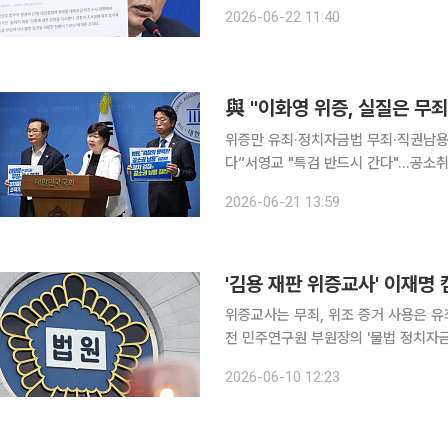
열린 최고위원회의에서 "교도관이 조사 
2026-06-22 11:40
접 들었다고 진술했는데도 유죄로 판단
與 "이화영 위증, 실질은 무
위증만 유죄·정치자금법 무죄·직권남
다”서영교 "특검 반드시 간다"…공소취소 조항엔 신중 더불어민주당은 
부지사의 '연어 술파티' 위증 사건 1
2026-06-21 13:59
에서 무죄가 선고될 것이라고 주장했다
위증교사는 무죄, 위조 증거 사용은 유죄
전 민주연구원 부원장의 '불법 정치자
대선캠프 관계자들이 위증교사 혐의에 
2026-06-10 12:23