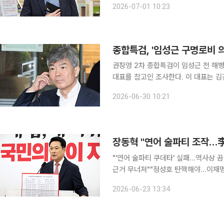
2026-07-01 10:23
해병대사령관의 '수사 기록 이첩 보류'
종합특검, '임성근 구명로비 
권창영 2차 종합특검이 임성근 전 해
대표를 참고인 조사한다. 이 대표는 
려진 인물이다. 30일 종합특검은 “오늘 오전 10시 임성근 구명로비 관련 이종호 전 블랙펄인베스트
2026-06-30 10:21
대표를 참고인 조사 예정”이라고 밝혔
장동혁 "연어 술파티 조작…
"'연어 술파티 쿠데타' 실패…역사상 
근거 무너져""정성호 탄핵해야…이재명 재판 즉각 재개 촉구"
전 경기도 평화부지사의 이른바 '연어 
2026-06-23 13:34
쿠데타는 실패했다"며 "이재명 대통령