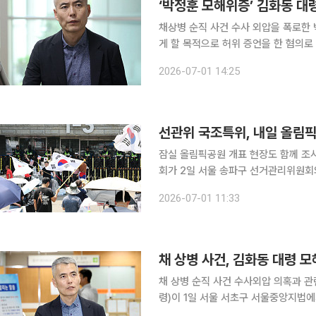
‘박정훈 모해위증’ 김화동 대
채상병 순직 사건 수사 외압을 폭로한 
게 할 목적으로 허위 증언을 한 혐의로
혐의를 전면 부인했다. 이명현 순직
2026-07-01 14:25
다. 서울중앙지법 형사합의27부(우인
선관위 국조특위, 내일 올림픽
잠실 올림픽공원 개표 현장도 함께 조사 국회 6·3 지방선거 투표용지 부족 사태 국정조사특
회가 2일 서울 송파구 선거관리위원회와 잠
위는 이날 전체회의를 열고 현장조사 
2026-07-01 11:33
변경안을 의결했다. 이에 따
채 상병 사건, 김화동 대령 모
채 상병 순직 사건 수사외압 의혹과 관
령)이 1일 서울 서초구 서울중앙지법에
사건 수사 외압 의혹을 폭로한 박정훈