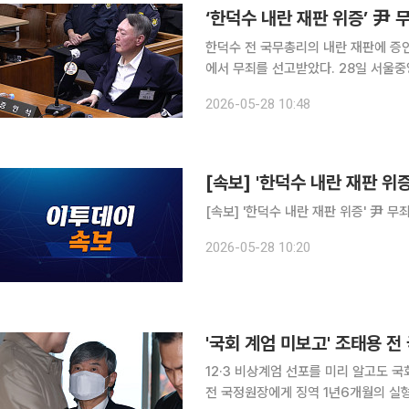
‘한덕수 내란 재판 위증’ 尹 
한덕수 전 국무총리의 내란 재판에 증
에서 무죄를 선고받았다. 28일 서울중앙지법 형사합의32부(류경진 부장판사)는 위증 혐의로 재판
에 넘겨진 윤 전 대통령에 대해 무죄를 선고했다. 재판부는 “위증죄는 기억에 
2026-05-28 10:48
립하고, 주관적 평가나 진술은 위증죄의
[속보] '한덕수 내란 재판 위증
2026-05-28 10:20
'국회 계엄 미보고' 조태용 전
12·3 비상계엄 선포를 미리 알고도 
전 국정원장에게 징역 1년6개월의 실형이 선고됐다. 21일 오후 서울중