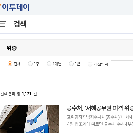
검색
전체
1주
1개월
1년
직접입력
검색결과 총
1,171
건
공수처, '서해공무원 피격 위
고위공직자범죄수사처(공수처)가 서해 
4일 법조계에 따르면 공수처 수사4부
밝혔다. 압수수색 대상에는 박상춘 전