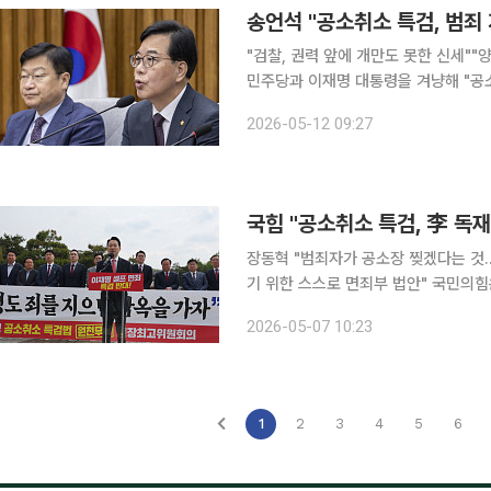
송언석 "공소취소 특검, 범죄
"검찰, 권력 앞에 개만도 못한 신세""양도세 중과
민주당과 이재명 대통령을 겨냥해 "공
정치보복 목적도 포함돼 있다"고 주장했다. 송언석 원내대표는 이날 국회에서 열린 원
2026-05-12 09:27
서 "이재명 정권은 5개 재판을 모조
국힘 "공소취소 특검, 李 독
장동혁 "범죄자가 공소장 찢겠다는 
기 위한 스스로 면죄부 법안" 국민의힘은 7일 더불어민주당의 이른바 ‘공소취소 특검법’을 겨냥해
“이재명 독재로 가는 마지막 톨게이트”라며 강하게 비판했다.
2026-05-07 10:23
에서 열린 현장 최고위원회의에서 “대
1
2
3
4
5
6