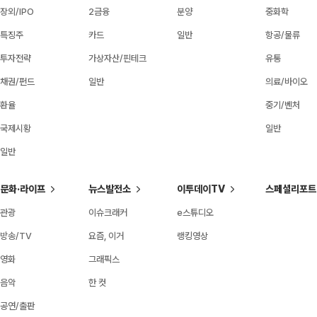
장외/IPO
2금융
분양
중화학
특징주
카드
일반
항공/물류
투자전략
가상자산/핀테크
유통
채권/펀드
일반
의료/바이오
환율
중기/벤처
국제시황
일반
일반
문화·라이프
뉴스발전소
이투데이TV
스페셜리포트
관광
이슈크래커
e스튜디오
방송/TV
요즘, 이거
랭킹영상
영화
그래픽스
음악
한 컷
공연/출판