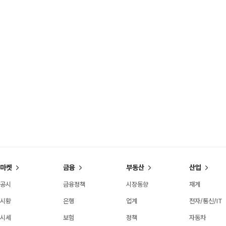
마켓
금융
부동산
산업
공시
금융정책
시장동향
재계
시황
은행
업계
전자/통신/IT
시세
보험
정책
자동차