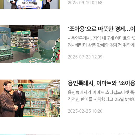
2025-09-10 09:58
차량 지원사업 전달식’을 열었다. 행사
- 용인특례시, 지역 내 7개 이마트와 
려- 캐릭터 상품 판매와 경제적 취약계층 자립
역 내 이마트와 용인지역자활센터와 함
2025-07-23 12:09
있다. 23일 용인특례시에 따르면 
용인특례시, 이마트와 ‘조아용
용인특례시가 이마트 스타필드마켓 죽전
격적인 판매를 시작했다고 25일 밝혔다. 시와 이마트, 용인지역자활센터는 이마트 스타필드
전점 이벤트홀에서 '조아용'과 이마트가
2025-02-25 10:20
포에서 순차적으