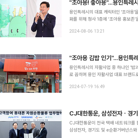
"조아용! 좋아용"...용인특례
용인특례시의 대표 캐릭터인 '조아용'을 시청사에서도
화를 위해 청사 1층에 ‘조아용 홍보존’을
홍보존은 시청 1층 종합민원상담창구 맞은편 82㎡(2
2024-08-06 13:21
양한 변천사 등을 알려주는 ‘스토리존’,
용인특례시의 자활사업 중 하나인 '밥
로 꼽히며 용인 자활사업 대표 브랜드로 자리매김하고 있다. 
면'은 2018년 8월 용인지역자활센터
2024-07-19 16:49
CJ대한통운, 삼성전자ㆍ경기도
CJ대한통운이 전국 택배 네트워크를 활용해
삼성전자, 경기도 및 e순환거버넌스와 
밝혔다. e순환거버넌스는 정부와 공공기