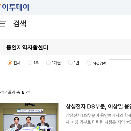
검색
전체
1주
1개월
1년
직접입력
검색결과 총
6
건
삼성전자 DS부문, 이상일 용
삼성전자 DS부문이 용인특례시와 함께
사 매칭 기부로 마련된 차량은 지역 현장에서
례시에 따르면 9일 시청 하늘광장에서