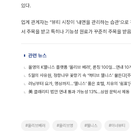
있다.
업계 관계자는 “뷰티 시장이 ‘내면을 관리하는 습관’으로
서 주목을 받고 특히나 기능성 원료가 꾸준히 주목을 받음
관련 뉴스
올영의 K웰니스 플랫폼 ‘올리브 베러’, 론칭 100일...연내 1
5월의 사유원, 정향나무 꽃향기 속 ‘액티브 웰니스’ 물든다[주
러닝부터 요가, 명상까지...‘웰니스’ 품은 호텔, 치유의 ‘쉼표’
美 클래리티 법안 연내 통과 가능성 13%…상원 문턱서 제동
#올리브베러
#올리브영
#웰니스
#이너뷰티