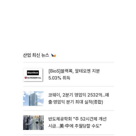
산업 최신 뉴스
[BioS]블랙록, 알테오젠 지분
5.03% 취득
코웨이, 2분기 영업익 2532억...매
출·영업익 분기 최대 실적(종합)
반도체공학회 "주 52시간제 개선
시급…美·中에 추월당할 수도"