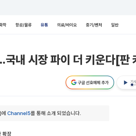
화학
항공/물류
유통
의료/바이오
중기/벤처
일반
...국내 시장 파이 더 키운다[판
기사
구글 선호매체 추가
0)에
Channel5
를 통해 소개 되었습니다.
한 확장