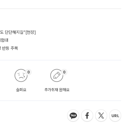
파도 단단해지길”[현장]
 시험대
성 반등 주목
0
0
슬퍼요
추가취재 원해요