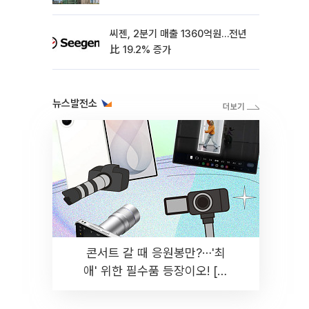
씨젠, 2분기 매출 1360억원…전년
比 19.2% 증가
뉴스발전소
콘서트 갈 때 응원봉만?⋯'최
애' 위한 필수품 등장이오! [솔
드아웃]