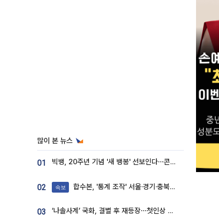
많이 본 뉴스
빅뱅, 20주년 기념 '새 뱅봉' 선보인다⋯콘서트 앞두고 팝업 개최
01
합수본, '통계 조작' 서울·경기·충북 선관위 등 추가 압수수색
02
속보
‘나솔사계’ 국화, 결별 후 재등장⋯첫인상 투표 휩쓸고 ‘인기녀’ 등극
03