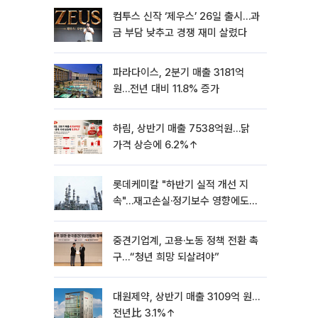
컴투스 신작 ‘제우스’ 26일 출시…과
금 부담 낮추고 경쟁 재미 살렸다
파라다이스, 2분기 매출 3181억
원…전년 대비 11.8% 증가
하림, 상반기 매출 7538억원…닭
가격 상승에 6.2%↑
롯데케미칼 "하반기 실적 개선 지
속"…재고손실·정기보수 영향에도
흑자 유지
중견기업계, 고용·노동 정책 전환 촉
구…“청년 희망 되살려야”
대원제약, 상반기 매출 3109억 원…
전년比 3.1%↑