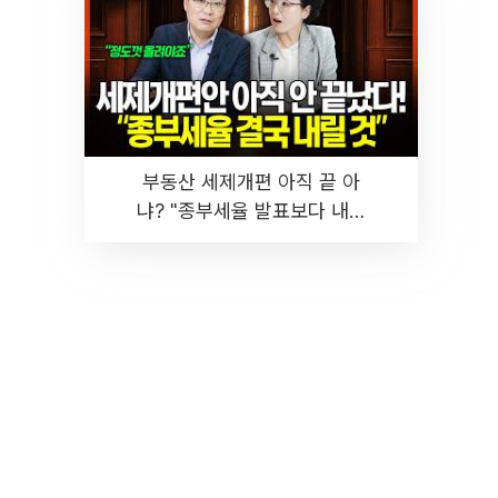
부동산 세제개편 아직 끝 아
냐? "종부세율 발표보다 내릴
것" 장기거주·양도세 전망 I 집
땅지성 I 김인만, 진미윤