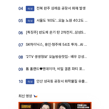
전북 완주 삼례읍 공장서 화재 발생
04
속보
서울도 '40도'…오늘 노원 40.2도 기록
05
속보
[특징주] 반도체 온기 탄 2차전지...삼성SDI, 장 초반 7% 넘게 껑충
06
SK하이닉스, 용인·청주에 54조 투자…AI 메모리 생산기지 키운다
07
'2TV 생생정보' 오늘방송맛집- 배우 강성진 단골! 쌀국수ㆍ푸팟퐁 커리 맛집 '블○○○'
08
톰 홀랜드♥젠데이아, 비밀 결혼 파티 포착⋯호텔 대관비만 9억
09
안산 성곡동 공장서 화학물질 유출 사고 발생
10
속보
최신 영상