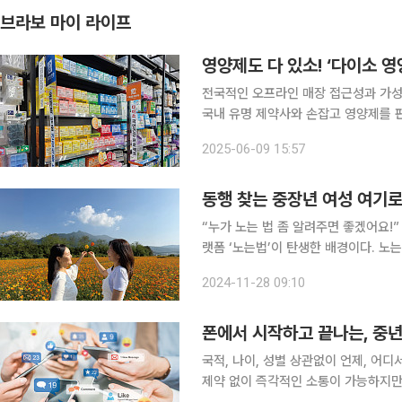
브라보 마이 라이프
영양제도 다 있소! ‘다이소 영
전국적인 오프라인 매장 접근성과 가성
국내 유명 제약사와 손잡고 영양제를 
합리적인 가격의 영양제에 관심이 많다
2025-06-09 15:57
제 정보와 선택 
동행 찾는 중장년 여성 여기로
“누가 노는 법 좀 알려주면 좋겠어요!
랫폼 ‘노는법’이 탄생한 배경이다. 노는법은 여가 시간을 어떻게 보내야 할지 고민인 중장년, 특히
‘안전하게’ 타인과 함께 놀고 싶은 중
2024-11-28 09:10
라운드 대표는 은퇴하신 어머니에게 
폰에서 시작하고 끝나는, 중년
국적, 나이, 성별 상관없이 언제, 어
제약 없이 즉각적인 소통이 가능하지만