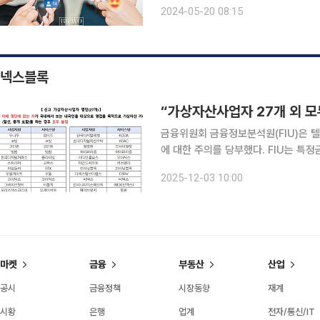
쉽지 않다. 오해가 쌓여 오히려 관계를
2024-05-20 08:15
공유하며 유대감은 쌓되, 타인과 건강
넥스블록
“가상자산사업자 27개 외 
금융위원회 금융정보분석원(FIU)은 
에 대한 주의를 당부했다. FIU는 특정금융정보법에 따라 신고된 27개 가상자산사업자를 제외하고,
내국인을 대상으로 가상자산을 매매·교
2025-12-03 10:00
혔다. FIU는 최근 텔레그램, SNS,
마켓
금융
부동산
산업
공시
금융정책
시장동향
재계
시황
은행
업계
전자/통신/IT