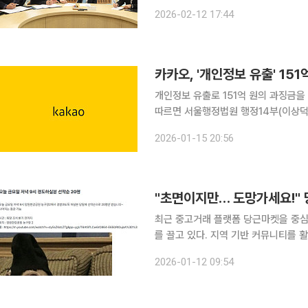
'폭탄 민원'을 쏟아부은 정황이 드러났다. 앞서 김동연 경기도지사는 12일 부동산수사 T/F
2026-02-12 17:44
직접 주재하며 "집값담합, 전세사기,
카카오, '개인정보 유출' 15
개인정보 유출로 151억 원의 과징금을 물게 
따르면 서울행정법원 행정14부(이상
낸 과징금 부과 처분, 시정명령 등 취소 소송에서 원
2026-01-15 20:56
년 카카오톡 오픈채팅 이용자의 개인정
"초면이지만… 도망가세요!" 
최근 중고거래 플랫폼 당근마켓을 중심
를 끌고 있다. 지역 기반 커뮤니티를
MZ세대를 중심으로 확산하는 모습이다. 당근마켓의 '동네생활' 게시판에는 연말부터 지금까
2026-01-12 09:54
찰과 도둑(경도)' 참여자를 모집하는 