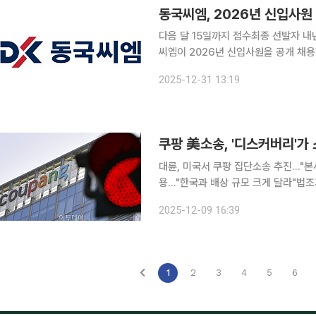
동국씨엠, 2026년 신입사원
다음 달 15일까지 접수최종 선발자 내년 3월 입사 예정 동국제강그
씨엠이 2026년 신입사원을 공개 채용한다고 31일 밝혔다. 
서 할 수 있다. 다음 달 15일 오후 1시까지 접수한다. 모집 직무는 7개
2025-12-31 13:19
과 영업 등 2개 직무에서 신입사원을
쿠팡 美소송, '디스커버리'가 
대륜, 미국서 쿠팡 집단소송 추진…"본
용…"한국과 배상 규모 크게 달라"법조
쿠팡의 대규모 개인정보 유출 사고와 
2025-12-09 16:39
·감독 총괄 주체인 쿠팡 본사를 상대로
1
2
3
4
5
6