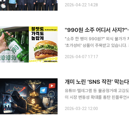
와 함께하는 안전동행'을 개최했다고 22일 밝혔다. 이날 행사에는 이정
2026-04-22 14:28
대표, 협력사 근로자 대표 등 60여 
"990원 소주 어디서 사지?"
"소주 한 병이 990원?" 외식 물가가 치솟고 점심값이 '한 끼 1만 원'을 넘어선 지금, 가성비를 넘어
'초가성비' 상품이 주목받고 있습니다. 최근 990원 소주가 등장하는가 하면 1만 원 미만으로 한 끼
를 해결할 수 있는 식당을 정리해놓은
2026-04-07 17:17
있습니다. 무조건 아끼는 게 아니라, 아
개미 노린 ‘SNS 작전’ 막는
유튜브·텔레그램 등 불공정거래 고강도 단
이 시장 변동성 확대를 틈탄 핀플루언서(
나선다. 최근 중동발 지정학적 리스크
2026-03-22 12:00
(SNS)와 증권방송 등을 활용한 불법