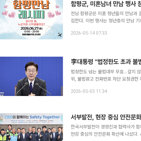
함평군, 미혼남녀 만남 행사 
전남 함평군은 미혼 청년들의 만남과 결
집한다. 이번 행사는 청년층의 만남 기회를 확대해 결혼과 출산으로 이어지는 인구정책의 하나로 마
련됐다. 군은 올해 시범사업 형태로 행
2026-05-14 07:33
사는 전문 대행업체를 통해 연애특강과 
李대통령 "법정한도 초과 불
법정한도 넘는 불법대부 무효…갚지 않
위, 불법광고 전화번호 차단 요청권한 확보 이재명 대통령이 불법사금융 피해자들을 향해
아도 된다"는 메시지를 내놨다. 법정 
2026-05-03 11:34
급한 것으로, 이날 국무회의에서 의결
서부발전, 현장 중심 안전문화
한국서부발전이 경영진과 협력사가 함께
현장 중심의 안전문화 확산에 나섰다. 서부발전은 21일 충남 태안발전본부에서 '최고경영자(CEO)