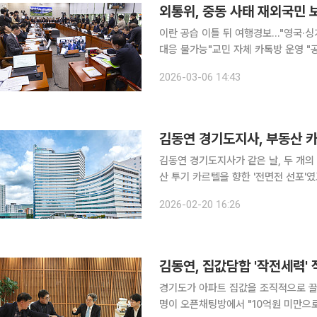
외통위, 중동 사태 재외국민 
이란 공습 이틀 뒤 여행경보…"영국·
대응 불가능"교민 자체 카톡방 운영 "공관이 할 일 교민
란-이스라엘 전쟁으로 촉발된 중동 사
2026-03-06 14:43
질타했다. 공관장 공석 문제부터 여행경
김동연 경기도지사가 같은 날, 두 개의
산 투기 카르텔을 향한 '전면전 선포'
금융으로 끌어올리는 '마지막 안전망'이
2026-02-20 16:26
지만 지향점은 하나다. 부동산 불로소
김동연, 집값담합 '작전세력'
경기도가 아파트 집값을 조직적으로 끌어올려온 
명이 오픈채팅방에서 "10억원 미만으