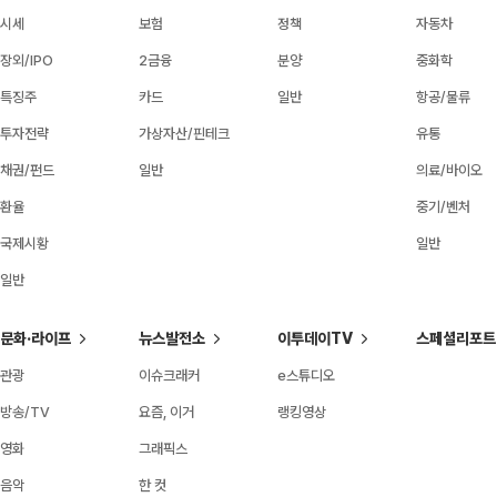
시세
보험
정책
자동차
장외/IPO
2금융
분양
중화학
특징주
카드
일반
항공/물류
투자전략
가상자산/핀테크
유통
채권/펀드
일반
의료/바이오
환율
중기/벤처
국제시황
일반
일반
문화·라이프
뉴스발전소
이투데이TV
스페셜리포트
관광
이슈크래커
e스튜디오
방송/TV
요즘, 이거
랭킹영상
영화
그래픽스
음악
한 컷