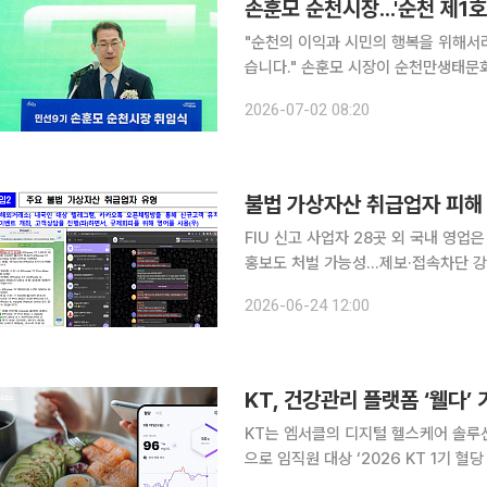
손훈모 순천시장...'순천 제1
"순천의 이익과 시민의 행복을 위해서
습니다." 손훈모 시장이 순천만생태문화교육원에서 취임식을 갖고 민선 9기 순천시정의 힘찬 출발
을 2일 이렇게 알렸다. 손 시장은 "가장 낮은 곳에서 시민의 작은 소리에도 귀를 기울이는 경청하고
2026-07-02 08:20
불법 가상자산 취급업자 피해 
FIU 신고 사업자 28곳 외 국내 영
홍보도 처벌 가능성…제보·접속차단 강화 금융당국이 유튜브, 텔레그램, 오픈채팅방 등을 통
하는 불법 가상자산 취급업자에 대한 
2026-06-24 12:00
자금세탁 연루, 개인정보 유출, 투자사
KT, 건강관리 플랫폼 ‘웰다’
KT는 엠서클의 디지털 헬스케어 솔루션
으로 임직원 대상 ‘2026 KT 1기 
캠페인을 통해 높은 참여 지속률과 혈