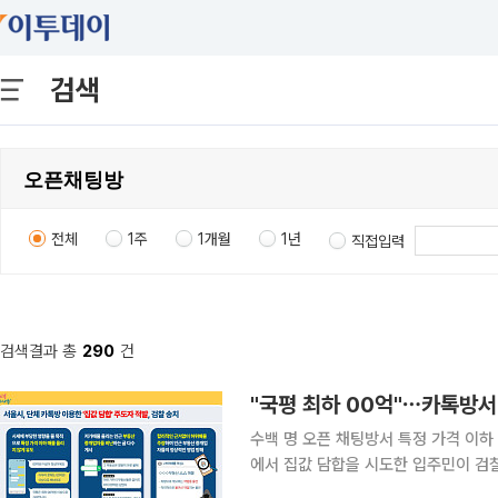
검색
전체
1주
1개월
1년
직접입력
검색결과 총
290
건
"국평 최하 00억"⋯카톡방서
수백 명 오픈 채팅방서 특정 가격 이하 매물 등록 못 하게 유
에서 집값 담합을 시도한 입주민이 검찰에 송치됐다, 서울 아파트 입주
집값 담합을 시도한 A 씨가 공인중개사법 위