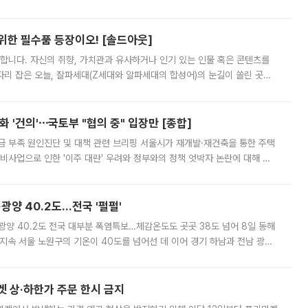
 북서풍이 산맥을 넘어 영남 쪽으로 내려오면서 뜨겁고 건조해졌는데요.
 위한 필수품 등장이오! [솔드아웃]
합니다. 자신의 취향, 가치관과 유사하거나 인기 있는 인물 혹은 콘텐츠를
'가 자리 잡은 오늘, 잘파세대(Z세대와 알파세대의 합성어)의 눈길이 쏠린 곳은
리는 공연장. 응원봉만큼이나 눈에 띄는 게 있습니다. 공연이 시작되기
 '건의'⋯국토부 "협의 중" 입장만 [종합]
급 부족 원인진단 및 대책 관련 브리핑 서울시가 재개발·재건축을 통한 주택
비사업으로 인한 '이주 대란' 우려와 정부와의 정책 엇박자 논란에 대해 정
실장은 2031년까지 31만 가구 착공 목표에 차질이 없다는 입장이나,
·광양 40.2도…전국 '펄펄'
·광양 40.2도 전국 대부분 폭염특보…체감온도도 곳곳 38도 넘어 8일 동해
지속 서울 노원구의 기온이 40도를 넘어선 데 이어 경기 하남과 전남 광양
. 전국 대부분 지역에 폭염특보가 내려진 가운데 곳곳에서 39~40도 안팎
켓 상·하한가 주문 한시 금지