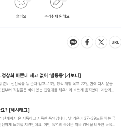
슬퍼요
추가취재 원해요
…정상화 바쁜데 재고 없어 ‘발동동’[가보니]
준비 신선식품 등 순차 입고…13일 정식 개장 목표 22일 만에 다시 문을
오전부터 직원들은 비어 있는 진열대를 채우느라 바쁘게 움직였다. 계란과
리를 잡기 시작했지만, 매장 곳곳엔 여전히 텅 빈 매대가 먼저 눈에 들어왔
까요? [해시태그]
’의 단계까지 온 지독하고 지독한 폭염입니다. 낮 기온이 37~39도를 찍는 극
 선선하게 느껴질 지경인데요. 이번 폭염의 중심은 처음 영남을 비롯한 동쪽