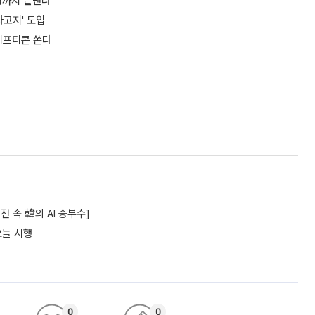
약까지 끝낸다”
자고지' 도입
 기프티콘 쏜다
 속 韓의 AI 승부수]
오늘 시행
0
0