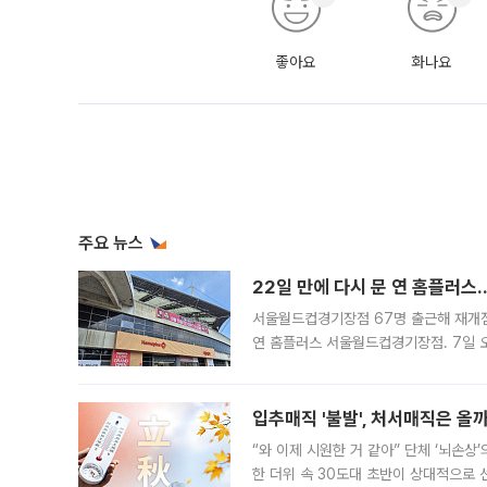
좋아요
화나요
주요 뉴스
22일 만에 다시 문 연 홈플러스
서울월드컵경기장점 67명 출근해 재개점 
연 홈플러스 서울월드컵경기장점. 7일 
우유, 과일 같은 신선식품이 차근차근 자
입추매직 '불발', 처서매직은 올
“와 이제 시원한 거 같아” 단체 ‘뇌손상
한 더위 속 30도대 초반이 상대적으로