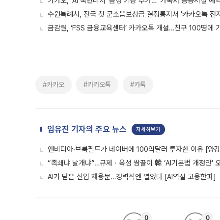
카카오, ‘AI 국민비서’ 음성 기능 추가…“카톡서 공공시설 예
수원특례시, 전국 첫 군소음보상금 결정통지서 '카카오톡 전
금감원, ‘FSS 금융교육센터’ 카카오톡 개설…친구 100명에
#카카오
#카카오톡
#카톡
임유진 기자의 주요 뉴스
자세히보기
엔비디아·브룩필드가 네이버에 100억달러 투자한 이유 [양강전
“족쇄냐 날개냐”…규제ㆍ육성 쌍끌이 韓 ‘AI기본법 개정안’ 
AI가 닫은 신입 채용문…경력직엔 열었다 [AI역설 고용한파]
0
0