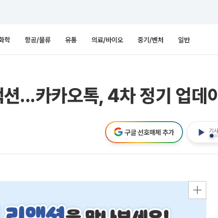
화학
항공/물류
유통
의료/바이오
중기/벤처
일반
션...카카오톡, 4차 정기 업데
기사
구글 선호매체 추가