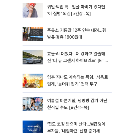
귀밑·턱밑 혹…얼굴 마비가 있다면
‘이 질병’ 의심[e건강~쏙]
주유소 기름값 12주 연속 내려…휘
발유·경유 1800원대
효율·AI 더했다…더 강하고 알뜰해
진 ‘더 뉴 그랜저 하이브리드’ [ET의
모빌리티]
입추 지나도 계속되는 폭염…식음료
업계, ‘늦더위 잡기’ 전력 투구
여름철 마른기침, 냉방병‧감기 아닌
천식일 수도 [e건강~쏙]
‘집도 코칭 받으며 산다’…월급쟁이
부자들, ‘내집마련’ 신청 증가세