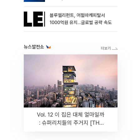
블루엘리펀트, 어펄마캐피탈서
1000억원 유치…글로벌 공략 속도
뉴스발전소
Vol. 12 이 집은 대체 얼마일까
: 슈퍼리치들의 주거지 [THE
RARE]