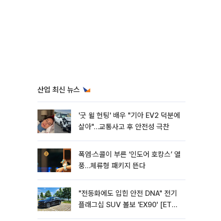
산업 최신 뉴스
'굿 윌 헌팅' 배우 "기아 EV2 덕분에
살아"…교통사고 후 안전성 극찬
폭염·스콜이 부른 ‘인도어 호캉스’ 열
풍…체류형 패키지 뜬다
"전동화에도 입힌 안전 DNA" 전기
플래그십 SUV 볼보 'EX90' [ET의
모빌리티]