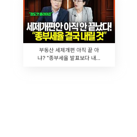
부동산 세제개편 아직 끝 아
냐? "종부세율 발표보다 내릴
것" 장기거주·양도세 전망 I 집
땅지성 I 김인만, 진미윤