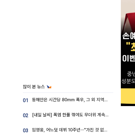
많이 본 뉴스
동해안은 시간당 80㎜ 폭우, 그 외 지역은 폭염…‘극과 극 날씨’
01
[내일 날씨] 폭염 한풀 꺾여도 무더위 계속⋯동해안 이틀 연속 비
02
임영웅, 어느덧 데뷔 10주년⋯"가진 것 없던 시절, 내 앞엔 20명의 팬뿐"
03