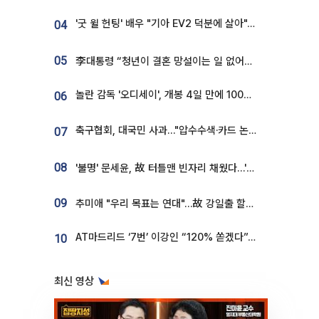
'굿 윌 헌팅' 배우 "기아 EV2 덕분에 살아"…교통사고 후 안전성 극찬
04
05
李대통령 “청년이 결혼 망설이는 일 없어야...제도상 불이익 조사”
놀란 감독 '오디세이', 개봉 4일 만에 100만 돌파⋯'왕사남' 보다 빠르다
06
축구협회, 대국민 사과…"압수수색·카드 논란 사죄, 강도 높은 쇄신"
07
08
'불명' 문세윤, 故 터틀맨 빈자리 채웠다…'거북이' 눈물의 최종 우승
09
추미애 "우리 목표는 연대"…故 강일출 할머니 흉상 제막
AT마드리드 ‘7번’ 이강인 “120% 쏟겠다”⋯시메오네 감독 “필요한 선수”
10
최신 영상