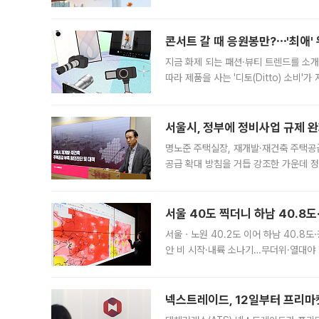
지역에 있었습니다. 7월 말에는 서풍과
콘서트 갈 때 응원봉만?⋯'최애'
지금 화제 되는 패션·뷰티 트렌드를 소개
따라 제품을 사는 '디토(Ditto) 소비
어디일까요? 아이돌 콘서트 시작을 기다
서울시, 정부에 정비사업 규제 완화
명노준 주택실장, 재개발·재건축 주택공
공급 확대 방침을 거듭 강조한 가운데 정
면 반박하고 나섰다. 명노준 서울시 주택
서울 40도 찍더니 하남 40.8도
서울ㆍ노원 40.2도 이어 하남 40.8도
안 비 시작·내륙 소나기…무더위·열대야 
에서도 40도를 웃도는 기온이 관측됐다
의 극심한
넥스트레이드, 12일부터 프리마