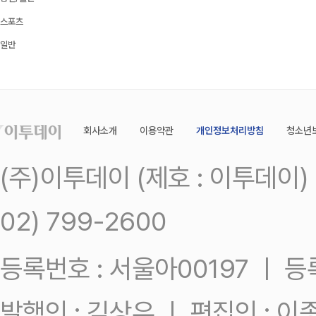
스포츠
일반
회사소개
이용약관
개인정보처리방침
청소년
(주)이투데이 (제호 : 이투데이
02) 799-2600
등록번호 : 서울아00197 ㅣ 등록일
발행인 : 김상우 ㅣ 편집인 : 