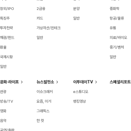
장외/IPO
2금융
분양
중화학
특징주
카드
일반
항공/물류
투자전략
가상자산/핀테크
유통
채권/펀드
일반
의료/바이오
환율
중기/벤처
국제시황
일반
일반
문화·라이프
뉴스발전소
이투데이TV
스페셜리포트
관광
이슈크래커
e스튜디오
방송/TV
요즘, 이거
랭킹영상
영화
그래픽스
음악
한 컷
공연/출판