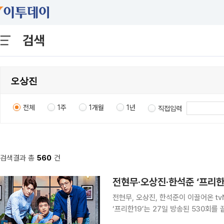
검색
전체
1주
1개월
1년
직접입력
검색결과 총
560
건
전현무·오상진·한석준 ‘프리한1
전현무, 오상진, 한석준이 이끌어온 tv
‘프리한19’는 27일 방송된 530회를 
개월 만이다. 최종회는 ‘특집! 휴가 선물 대잔치 19’를 주제로 꾸며졌다. 세 MC는 세계 각국의 대표