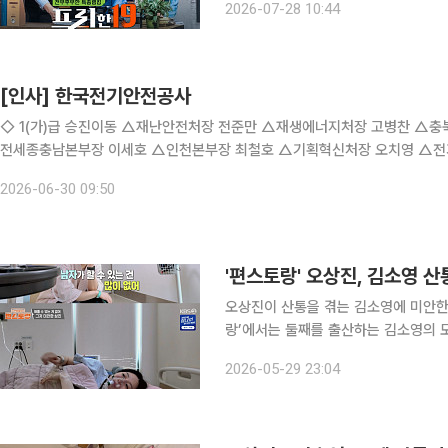
2026-07-28 10:44
쇼핑 아이템과 여행 기념품 등을
[인사] 한국전기안전공사
◇ 1(가)급 승진이동 △재난안전처장 전준만 △재생에너지처장 고병찬 △충북본부장 조영준
전세종충남본부장 이세호 △인천본부장 최철호 △기획혁신처장 오치영 △
안원형 ◇ 1(나)급 승진 △인사노무처 노
2026-06-30 09:50
'편스토랑' 오상진, 김소영 산
오상진이 산통을 겪는 김소영에 미안한 마음을 전했다. 29일 방송된 
랑’에서는 둘째를 출산하는 김소영의 모습이 그려졌다. 이날 오상진은
남자가 할 수 있는 건 많이 없다”라고
2026-05-29 23:04