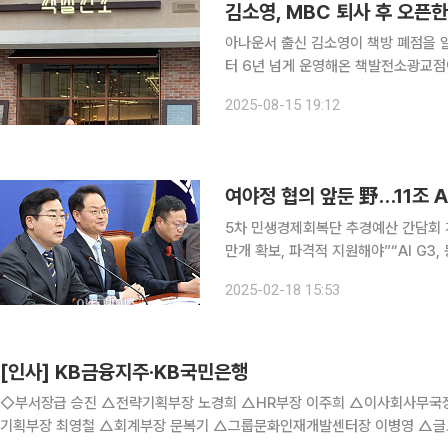
아나운서 출신 김소영이 책방 폐점을 알렸다. 15일 김소영은 자신의 인스타그램을 통
터 6년 넘게 운영해온 책발전소광교점이
영업을 종료한다”라고 밝혔다. 광교점을 통해 인생 첫 사업을 시작했다고 털어놓은 김소영은 “작은
2025-08-15 19:12
가게들을 운영하다가 처음으로 제 능력
여야정 협의 앞둔 野…11조 A
5차 민생경제회복단 추경예산 간담회 개최
만개 확보, 파격적 지원해야”“AI G3, 동남아·중
국정협의회를 앞두고 인공지능(AI)·
2025-02-18 15:53
선다. 산업계로부터 받은 정책 제안을 
[인사] KB금융지주·KB국민은행
◇부서장급 승진 △전략기획부장 노경희 △HR부장 이주희 △이사회사무국장 박경진 ◇부서장급 전보 △시너지추진부장
기획부장 최영철 △회계부장 문복기 △그룹문화인재개발센터장 이병영 △글