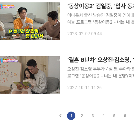
아나운서 출신 방송인 김일중이 연예대상을 받은
예능 프로그램 ‘동상이몽2 - 너는 내
준, 김일중의 모습이 펼쳐졌다. 이날 오상진은 “아나운서들이 모였으니 이거나 보자”라며 TV를 켰
2023-02-07 09:44
다. 때마침 지난해 12월 개최된 ‘202
‘결혼 6년차’ 오상진·김소영,
오상진·김소영 부부가 4살 딸 수아와 함께하는 일상을
로그램 ‘동상이몽2 - 너는 내 운명’(
부부’로 합류해 일상을 공개했다. 과거 두 사람은 예능 프로그램 등에서 달콤한 신혼 생활을 공개하
2022-10-11 11:26
며 보는 이들의 부러움을 자아냈다. 
1
2
3
4
5
6