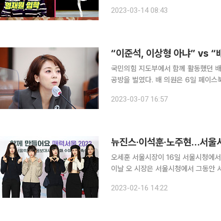
부의 결혼 생활이 전파를 탔다. 왕지원, 박종석 발레 부부가 새로운 운명 부부로 출연했다. 왕지원은
2023-03-14 08:43
“5살 때 발레를 시작하고, 한국 예술
“이준석, 이상형 아냐” vs 
국민의힘 지도부에서 함께 활동했던 배
공방을 벌였다. 배 의원은 6일 페이스북에 한 누리꾼이 ‘이준석과 잘 어울린다. 사귀라’는 댓글을 달
자 “얼굴 봅니다”라고 답했다. 또 다른
2023-03-07 16:57
재”라는 답글을 달았다
뉴진스·이석훈·노주현…서울
오세훈 서울시장이 16일 서울시청에서
이날 오 시장은 서울시청에서 그동안 
여했다. 1998년부터 홍보대사로 활
2023-02-16 14:22