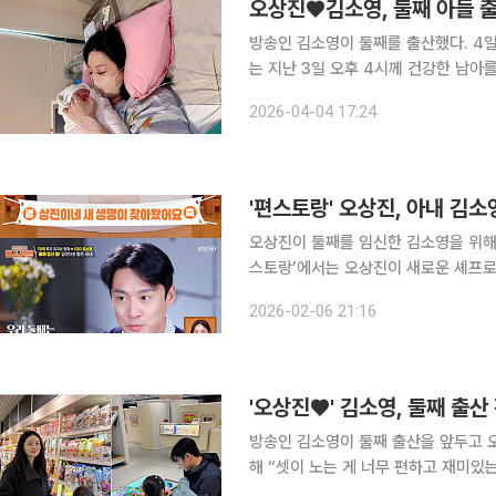
오상진♥김소영, 둘째 아들 출
방송인 김소영이 둘째를 출산했다. 4일 김소영의 소속사 티엔엔터테인먼트는 “오상진, 김소영 부부
는 지난 3일 오후 4시께 건강한 남아를 출산했다
이 모두 건강한 상태”라며 “새 가족을
2026-04-04 17:24
김소영 역시 3일 자신의 인스타그램을 
'편스토랑' 오상진, 아내 김소
오상진이 둘째를 임신한 김소영을 위해 양식 셰프로 변신했다. 
스토랑’에서는 오상진이 새로운 셰프로 출연해 일상을 공개했
월 출산 예정이다. 둘째는 남자아이”라
2026-02-06 21:16
이어 “아내 소영이 입덧이 진짜 심했다
'오상진♥' 김소영, 둘째 출산
방송인 김소영이 둘째 출산을 앞두고 오묘한 심경을 전했다. 1
해 “셋이 노는 게 너무 편하고 재미있
가지 않는다”라며 여러 장의 사진을 게재했다. 공개된 사진에는 딸 수아 양과 함께