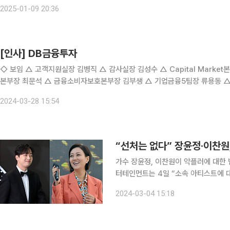
장겸감사역(부서장대우) 정두근 ◇부장 승진 △대기업금융2센
2025-01-09 20:36
[인사] DB금융투자
◇ 보임 △ 고객지원실장 김병직 △ 감사실장 김성수 △ Capital Market본부장 안종철 △ 고객자산운용Center장 김추수 △ 기획관리
본부장 최문석 △ 금융소비자보호본부장 김부생 △ 기업금융5팀장 류용동 △ 상품심사감리팀장 강원석 △ Wrap운용팀장 오상진 △ 경
영기획팀장 이한별 ◇ 전보 △ 준법감시인 김찬구 △ 신탁팀장 고종
2024-03-28 15:54
“선처는 없다” 장윤정·이찬원
가수 장윤정, 이찬원이 악플러에 대한 법적 대응을 예고했다. 
터테인먼트는 4일 “소속 아티스트에 대
회관계망서비스(SNS) 및 커뮤니티 
2024-03-04 15:18