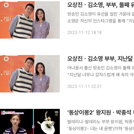
방송인 김소영이 유산을 알린 가운데 같은 
소영은 자신의 인스타그램을 통해 “지
다”라며 안타까운 소식을 전했다. 김소영은 2017년 회사 동료였던 오상진과 결혼해 2019년 첫 딸
2023-11-12 18:18
을 얻었고 4년만인 지난 9월 둘째 임
오상진ㆍ김소영 부부, 지난달 
아나운서 출신 방송인 김소영이 둘째 유산을 전했다. 11일 오후 김소영
“지난달 너무나 갑작스럽게 배 속의 아
소영은 “길에서 뵙는 많은 분도 예정일
2023-11-11 22:21
아해하는 분도 계셨다”라며 “개인적인
‘동상이몽2’ 왕지원ㆍ박종석
발레리나-발레리노 부부 왕지원, 박종석의 발레 일상이 공
‘동상이몽2- 너는 내 운명’(이하 ‘동