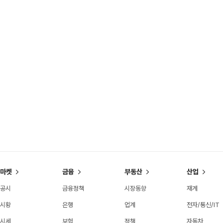
마켓
금융
부동산
산업
공시
금융정책
시장동향
재계
시황
은행
업계
전자/통신/IT
시세
보험
정책
자동차