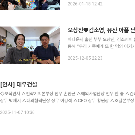
2026-01-18 12:42
는 김소영과 남편 오상진의 모습이 담겼
아나운서 출신 부부 오상진, 김소영이 둘째 임신 소식을 전
통해 “우리 가족에게 또 한 명의 아기가 찾아
러운 마음이 커서, 태어나는 날까지 주
2025-12-05 22:23
었고, 내년 봄이면 수아 동생을 만나게 
[인사] 대우건설
◇보직인사 △전략기획본부장 전무 손원균 △해외사업단장 전무 한 승 △건
상무 박재서 △대외협력단장 상무 이강석 △CFO 상무 황원상 △조달본부
2025-11-07 10:36