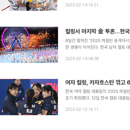
드 김민지, 세컨드 김수지, 리드 설예은
2025-02-14 16:21
로 이겼다. 이번 금메달은 2007년
컬링서 마지막 金 투혼…한국,
8일간 펼쳐진 '2025 하얼빈 동계아
한 경쟁이 이어진다. 한국 남자 컬링 대표팀인 의성군청(스킵 이재범, 서드 김효준, 세컨드 김은빈,
리드 표정민, 핍스 김진훈)은 14일 오
2025-02-14 08:58
한국 여자 컬링 대표팀이 2025 하
조기 확정했다. 12일 한국 컬링 대표팀(스킵 김은지, 서드 김민지, 세컨드 김수지, 리드 설예은, 핍스
설예지)은 중국 하얼빈에 있는 핑팡 
2025-02-12 16:11
카자흐스탄을 8-2로