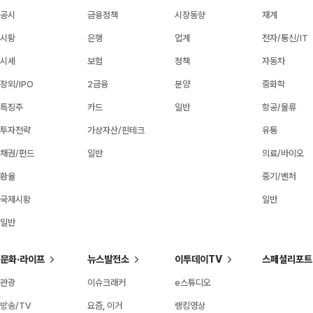
공시
금융정책
시장동향
재계
시황
은행
업계
전자/통신/IT
시세
보험
정책
자동차
장외/IPO
2금융
분양
중화학
특징주
카드
일반
항공/물류
투자전략
가상자산/핀테크
유통
채권/펀드
일반
의료/바이오
환율
중기/벤처
국제시황
일반
일반
문화·라이프
뉴스발전소
이투데이TV
스페셜리포트
관광
이슈크래커
e스튜디오
방송/TV
요즘, 이거
랭킹영상