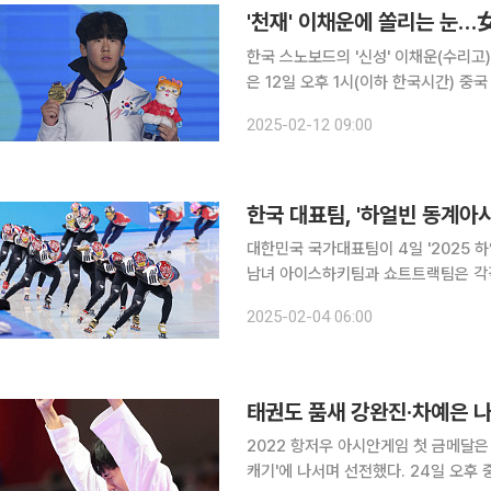
'천재' 이채운에 쏠리는 눈…
한국 스노보드의 '신성' 이채운(수리고)이
은 12일 오후 1시(이하 한국시간) 
한다. 이채운의 주 종목인 하프파이프는 스노보드 종목 중 하나로 반 원통 모양의 슬로프를 타고 내
2025-02-12 09:00
려오며 
대한민국 국가대표팀이 4일 '2025 
남녀 아이스하키팀과 쇼트트랙팀은 각각 1일과 2일
빙상(쇼트트랙, 피겨), 아이스하키, 스
2025-02-04 06:00
223명(선수 149명, 임원 74명)의
태권도 품새 강완진·차예은 나
2022 항저우 아시안게임 첫 금메달은
캐기'에 나서며 선전했다. 24일 오후 중국 저장성 항저우 린안 스포츠문화전시센터에서 열린 아시