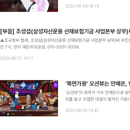
안게임 태권도 품새 남자부 개인전에서
2023-09-24 18:15
국 선수단을 통틀어 첫 금메달을 안겼다
[부음] 조성섭(삼성자산운용 산재보험기금 사업본부 상무)
▲조규형씨 별세, 조성섭(삼성자산운용 산재보험기금 사업본부 상무)씨 부친상=
전 7시, 장지 예은추모공원, 010-5201-9358
2023-08-31 10:11
‘복면가왕’ 오션뷰는 안예은,
‘오션뷰’의 정체가 가수 안예은으로 밝혀졌다. 6일 방송된 MBC ‘복면가왕’에서는
리를 놓고 치열한 대결이 펼쳐진 가운데 ‘1급 특
우림의 ‘미안해 널 미워래’를 열창하며 그
2023-08-20 19:41
에 나선 ‘1급 특수요원’은 넬의 ‘stay’