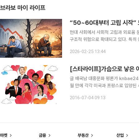
브라보 마이 라이프
“50~60대부터 고립 시작”
현대 사회에서 사회적 고립과 외로움 
구조적 위험으로 확대되고 있다. 특히
로움과 삶의 질 저하로 이어지는 경향이 확인되고 있다. 김성아 한
2026-02-25 13:44
예은 연구원은 지난해 12월 발표한 ‘
[스타라이프]가슴으로 낳은 아
글 배국남 대중문화 평론가 knbae24@
월 만에 각각 미국과 프랑스로 입양된 
극적으로 재회한 이야기를 다룬 다큐멘터
2016-07-04 09:13
에 대해 긍정적이었고, 아나이스 역시
마켓
금융
부동산
산업