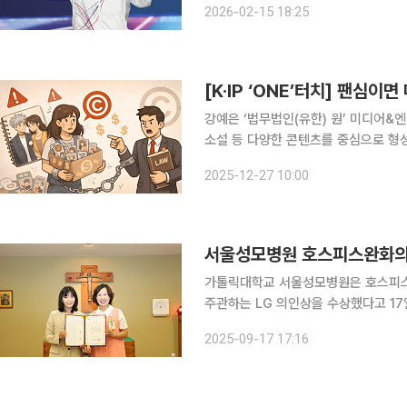
2026-02-15 18:25
날 쇼트트랙 여자 3000ｍ 계주에서는
[K·IP ‘ONE’터치] 팬심이
강예은 ‘법무법인(유한) 원’ 미디어&엔터테인먼트팀 변호사 만화
소설 등 다양한 콘텐츠를 중심으로 형성
션이 활발히 공유되고 있다. 이러한 문
2025-12-27 10:00
달로 그 규모가 눈에 띄게 커졌다. 이
서울성모병원 호스피스완화의료
가톨릭대학교 서울성모병원은 호스피스
주관하는 LG 의인상을 수상했다고 17일 밝혔다. LG 의인상은 2015년 제정
과 남다른 선행으로 사회에 귀감이 되는
2025-09-17 17:16
성모병원 호스피스완화의료센터 경당에