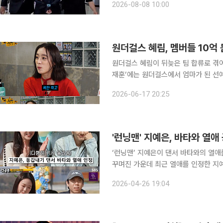
2026-08-08 10:00
체 사이트가 즉시 등장하는 등 저작권 
원더걸스 혜림, 멤버들 10억
원더걸스 혜림이 뒤늦은 팀 합류로 겪어야 했던 고충을 털어
재훈’에는 원더걸스에서 엄마가 된 선
다. 영상에서 혜림은 “뒤늦게 선미 대신 원더걸스를 들어갔다. ‘Tell me’, ‘Nobody’ 끝나고 들어갔
2026-06-17 20:25
다”라며 “‘Nobody’가 절정이었는데
'런닝맨' 지예은, 바타와 열
‘런닝맨’ 지예은이 댄서 바타와의 열애를 언급했다. 26일 방송된 SBS ‘
꾸며진 가운데 최근 열애를 인정한 지예은의 열애에도
예은이가 800회 이벤트를 준비했다”라며 “기사 
2026-04-26 19:04
해 보겠다”라며 초조한 모습을 보였고