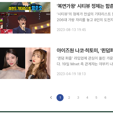
‘시티뷰’의 정체가 전설의 기타리스트 함춘호로 밝혀졌다. 23일
206대 가왕 자리를 놓고 8인의 도전자들이 치열한 대결
‘시티뷰’와 ‘오션뷰’가 안치환의 ‘사
2023-08-13 19:45
결과 승리는 64대 35로 ‘오션뷰’가 
‘퀸덤 퍼즐’ 라입업에 관심이 쏠린 가
다. 19일 Mnet 측 관계자는 야부키 나코와 혼다 히토미의 ‘퀸덤 퍼즐’ 출연에 대해 “현재 캐스팅 진
행 중임으로, 말씀드리기는 어려운 단계”라고 말을 아꼈다. 앞서
2023-04-19 18:13
했던 야부키 나코와 혼다 히토미가 Mn
1
2
3
4
5
6