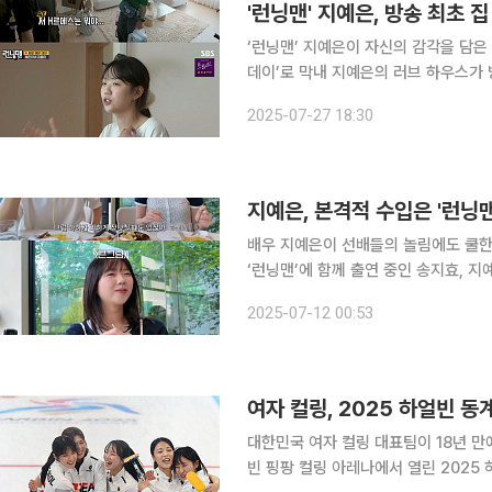
'런닝맨' 지예은, 방송 최초 
‘런닝맨’ 지예은이 자신의 감각을 담은 집을 공개했다. 27일 방송된 SB
데이’로 막내 지예은의 러브 하우스가 방송 최초 공개됐다. 이날 
고 다 거절했다”라며 “저희 집이 큐티 
2025-07-27 18:30
로 지예은은의 집은 마치 모델 하우스
지예은, 본격적 수입은 '런닝맨
배우 지예은이 선배들의 놀림에도 쿨한 모습을 보였다. 11일 지석진의
‘런닝맨’에 함께 출연 중인 송지효, 지예은,
“예전에 못 벌 때 한 달에 얼마 벌었
2025-07-12 00:53
답했다. 이에 지석진은 “얘가 본격적
대한민국 여자 컬링 대표팀이 18년 만에 동계
빈 핑팡 컬링 아레나에서 열린 2025