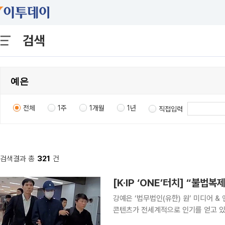
검색
전체
1주
1개월
1년
직접입력
검색결과 총
321
건
강예은 ‘법무법인(유한) 원’ 미디어 & 엔터테인먼트팀 변호사 최
콘텐츠가 전세계적으로 인기를 얻고 있
상에서 유통하는 불법사이트 문제도 함