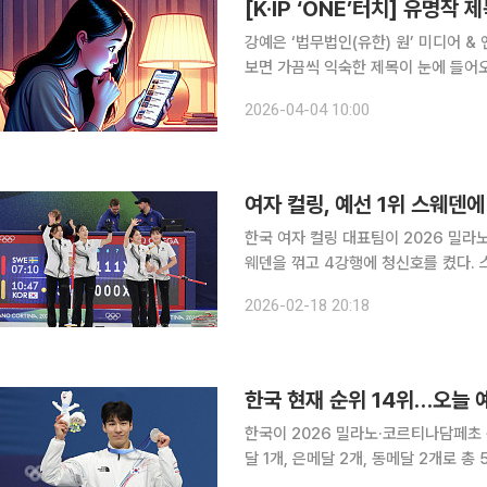
[K·IP ‘ONE’터치] 유명작
강예은 ‘법무법인(유한) 원’ 미디어 & 엔터테인먼트팀 변호사 
보면 가끔씩 익숙한 제목이 눈에 들어오
제목을 그대로 가져다 쓰는 경우다. 
2026-04-04 10:00
받아들이는 경우도 있지만, 검색이 
한국 여자 컬링 대표팀이 2026 밀라
웨덴을 꺾고 4강행에 청신호를 켰다. 스킵 김은지, 서드 김민지, 세컨드 김수지, 리드 설예은, 핍스
설예지로 구성된 여자 컬링대표팀은 1
2026-02-18 20:18
림픽 스타디움에서 열린 스웨덴과 라운
한국 현재 순위 14위…오늘 
한국이 2026 밀라노·코르티나담페초 
달 1개, 은메달 2개, 동메달 2개로 총
랙 남자 1500ｍ에서 황대헌(강원도청)