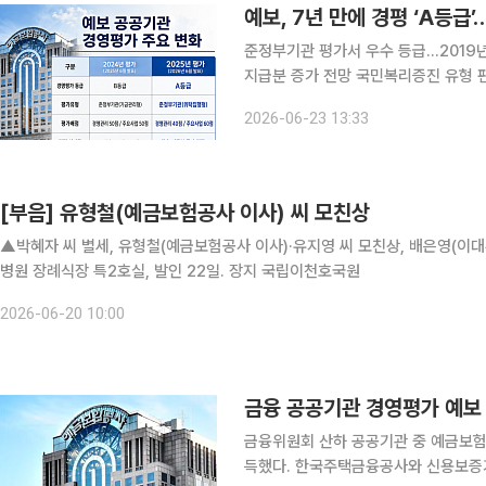
예보, 7년 만에 경평 ‘A등
준정부기관 평가서 우수 등급…2019년
지급분 증가 전망 국민복리증진 유형 편입 첫해 주요사업
기관 경영평가 우수(A) 등급을 받았다
2026-06-23 13:33
급에도 영향을 줄 
[부음] 유형철(예금보험공사 이사) 씨 모친상
▲박혜자 씨 별세, 유형철(예금보험공사 이사)·유지영 씨 모친상, 배은영(이대
병원 장례식장 특2호실, 발인 22일. 장지 국립이천호국원
2026-06-20 10:00
금융위원회 산하 공공기관 중 예금보험공
득했다. 한국주택금융공사와 신용보증기금은 각