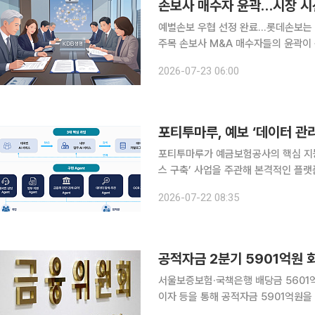
손보사 매수자 윤곽…시장 시
예별손보 우협 선정 완료…롯데손보는 
주목 손보사 M&A 매수자들의 윤곽이 구체적으로 드러나면서 시장의 시선은 생명보험사로 향하고
있다. 현재 주요 생보사 매물로는 KDB생명
2026-07-23 06:00
계에 따르면 예금보험공사는 최근 예
포티투마루, 예보 ‘데이터 관
포티투마루가 예금보험공사의 핵심 지능
스 구축’ 사업을 주관해 본격적인 플랫폼 
업은 예금보험공사가 추진하는 인공지능
2026-07-22 08:35
성하는 1차년도 사업으로, 포티투마루는
공적자금 2분기 5901억원 
서울보증보험·국책은행 배당금 5601억원…누적 회수액 1
이자 등을 통해 공적자금 5901억원을
회수율은 72.9%로 높아졌다. 금융위원회는 6월 말 기준 공적자금 누적 회수액이 123조원으로 집