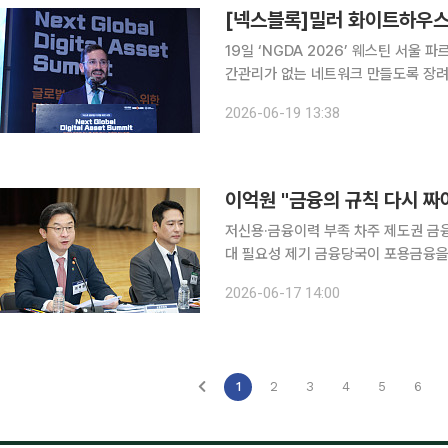
19일 ‘NGDA 2026’ 웨스틴 서울
간관리가 없는 네트워크 만들도록 장려 목표” 미국 가상자산 시장 구조를 정비하기
(CLARITY Act)과 스테이브코인 
2026-06-19 13:38
가상자산에 대한 제도적 불확실성이 
이억원 "금융의 규칙 다시 짜
저신용·금융이력 부족 차주 제도권 금
대 필요성 제기 금융당국이 포용금융을 금융시스템 구조개혁 과제로 추진한다. 신용평가와 금융회
사 인센티브, 채무조정 제도까지 손봐 제도권
2026-06-17 14:00
17일 서울 중구 예금보험공사에서 이억
1
2
3
4
5
6