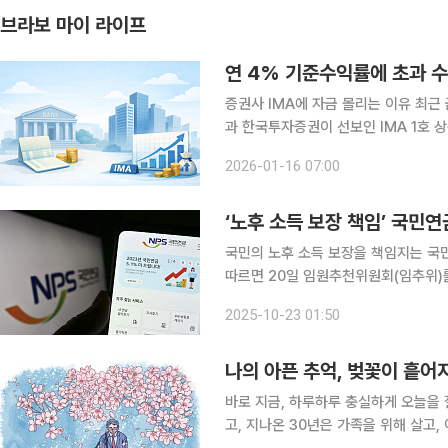
브라보 마이 라이프
연 4% 기준수익률에 초과 수
증권사 IMA에 자금 몰리는 이유 최근 금융시장에 새로운 투자 상품이 주목받고 있다. 미래에셋증권
과 한국투자증권이 선보인 IMA 1호 상
을 기대할 수 있다는 점이 중장년 투자자들의 관심을 끌었
2026-01-16 07:00
‘Investment Management Acco
‘노후 소득 보장 책임’ 국민
국민의 노후 소득 보장을 책임지는 국민연금공단이
따르면 20일 임원추천위원회(임추위)
이사장 지원자는 지원서, 자기소개서,
2025-10-23 01:50
편, 이메일, 공단 방문 중 하나의 방
나의 아픈 추억, 벚꽃이 흩어
바로 지금, 하루하루 충실하게 오늘을 
고, 지나온 30년은 가족을 위해 살고,