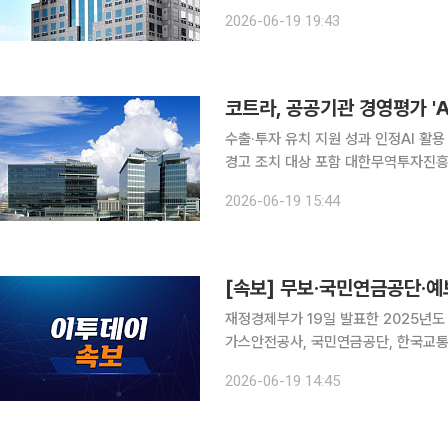
재정경제부에 따르면 이날 구윤철 부
2026-06-19 19:43
해 '2025년도 공공기관 경영실적 평가
수출·투자 유치 지원 성과 인정AI 활
경고 조치 대상 포함 대한무역투자진흥공사(KOTRA·코트라)가 정부의 2025년도 공공기관 경영평
가에서 우수(A) 등급을 획득했다. 기
2026-06-19 15:44
경
재정경제부가 19일 발표한 2025년
가스안전공사, 국민연금공단, 한국교
흥공사, 한국산업기술진흥원, 예금보험공
2026-06-19 14:45