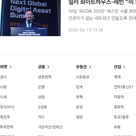
19일 ‘NGDA 2026’ 웨스틴 서울
간관리가 없는 네트워크 만들도록 장려 목표” 미국 가상자산 시장 구조를 정비하기
(CLARITY Act)과 스테이브코인 
2026-06-19 13:38
가상자산에 대한 제도적 불확실성이 
마켓
금융
부동산
산업
공시
금융정책
시장동향
재계
시황
은행
업계
전자/통신/IT
시세
보험
정책
자동차
장외/IPO
2금융
분양
중화학
특징주
카드
일반
항공/물류
투자전략
가상자산/핀테크
유통