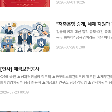
2026-08-01 10:26
(CBDC)가 부상한 지금, 화폐를 이
"저축은행 승계, 세제 지원과 
일률적 공제 대신 일정 규모·요건 충족
독 강화해야" 금융업이라는 이유 하나만으로 저축은행을 가업승계 특례에서 일률적으로 제외하는
현행 제도를 전면 재검토해야 한다는 
2026-07-28 05:00
택을 저축은행 전체에 적용하는 방식에
[인사] 예금보험공사
◇1급 승진 ▲성과경영실장 장은익 ▲금투리스크관리부장 황우진 ▲재무관리부장 최지만 ◇2급 승진 ▲기획조정부
회사경영지원부 팀장 최용석 ▲예금보험연구소 팀장 김민경 ▲인사지원부 팀장 김대의 ◇3급 승진 ▲김은애 ▲김지수
기 ▲정원식 ▲최주영 ▲하성규 ◇4급 승진 ▲고혜빈 ▲김송
2026-07-23 09:39