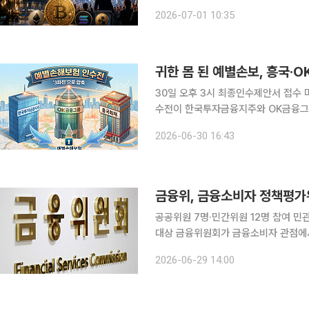
미국 증권거래위원회(SEC)가 신규 
2026-07-01 10:35
증
귀한 몸 된 예별손보, 흥국·OK
30일 오후 3시 최종인수제안서 접수 마감흥국
수전이 한국투자금융지주와 OK금융그룹
었던 교보생명이 불참한 가운데 실사를
2026-06-30 16:43
각 성사 여부
금융위, 금융소비자 정책평가
공공위원 7명·민간위원 12명 참여 
대상 금융위원회가 금융소비자 관점에서 금융정책을 평가·개선하는 민관 협의체를 출범했다. 정책
시행 이후 성과를 점검하는 데 그치지 
2026-06-29 14:00
겠다는 취지다. 금융위는 이