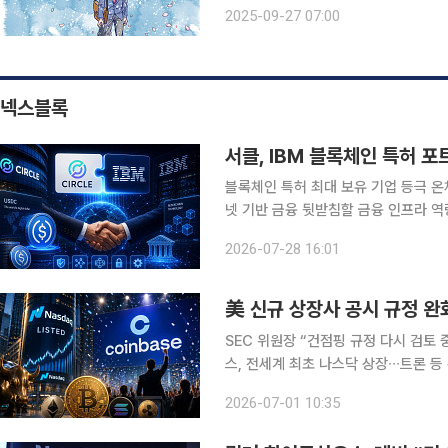
광야에 홀로 설 수 있을 때 발가벗은 
2025-09-27 07:00
다. 바로 이게 인생 2막이란다. 틀 안
넥스블록
서클, IBM 블록체인 특허 포
블록체인 특허 최대 보유 기업 등극 온체
넷 기반 금융 뒷받침할 금융 인프라 역량 강화” 서클이 IBM의 블록체인 특허를
시장 경쟁력 강화에 나선다. 미국 야후 파이낸스는 27일(현지시각) 서클 인터넷 그룹이 기술 대기업
2026-07-28 16:01
IBM으로부터 블록체인 특허 포트폴리
美 신규 상장사 공시 규정 완
SEC 위원장 “건점핑 규정 다시 검토 
스, 전세계 최초 나스닥 상장∙∙∙트론 등
미국 증권거래위원회(SEC)가 신규 
2026-07-01 10:35
증