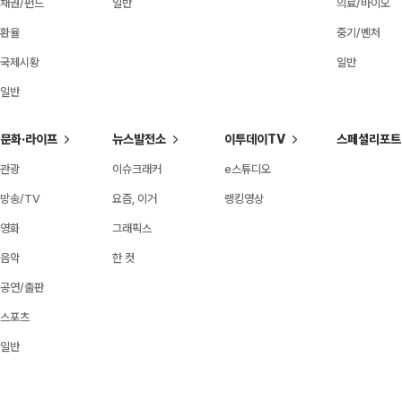
채권/펀드
일반
의료/바이오
환율
중기/벤처
국제시황
일반
일반
문화·라이프
뉴스발전소
이투데이TV
스페셜리포트
관광
이슈크래커
e스튜디오
방송/TV
요즘, 이거
랭킹영상
영화
그래픽스
음악
한 컷
공연/출판
스포츠
일반