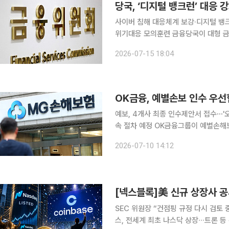
당국, ‘디지털 뱅크런’ 대응
사이버 침해 대응체계 보강·디지털 뱅
위기대응 모의훈련 금융당국이 대형 금융지주와 은행의 위기 대응체계에 사이버 침해와 디지털 뱅
크런 위험을 본격 반영한다. 금융사 유
2026-07-15 18:04
OK금융, 예별손보 인수 우
예보, 4개사 최종 인수제안서 접수⋯'
속 절차 예정 OK금융그룹이 예별손해보험 인수전에서 우선협상대상자로 선정됐다. 저축은행 중심
으로 사업을 재편해온 OK금융이 손해
2026-07-10 14:12
주목된다. 예금보험공사는 10
SEC 위원장 “건점핑 규정 다시 검토 
스, 전세계 최초 나스닥 상장∙∙∙트론 등