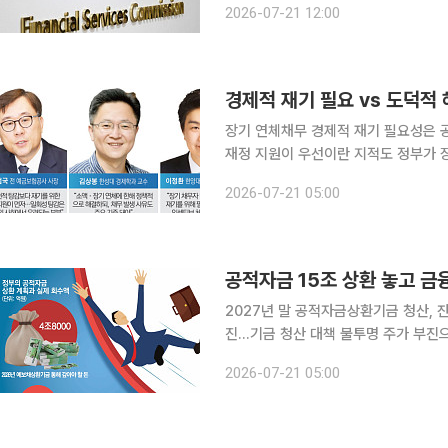
2026-07-21 12:00
계됐다고 21일 밝혔다. 1997년 11
경제적 재기 필요 vs 도덕적 
장기 연체채무 경제적 재기 필요성은 공
재정 지원이 우선이란 지적도 정부가 장기 연체채무자의 채무 정리에 속도를 내면서 ‘빚 탕감’의 사
회·경제적 효과를 둘러싸고 논의가 확
2026-07-21 05:00
나게 해 경제활동에 복귀시켜야 한다는
2027년 말 공적자금상환기금 청산, 
진…기금 청산 대책 불투명 주가 부진으로 한화생명과 서울보증보험의 지분 매각이 지연되면서 15
조원 규모의 공적자금 잔여 부채 상환 
2026-07-21 05:00
을 피해 재정을 우선 투입하자는 금융