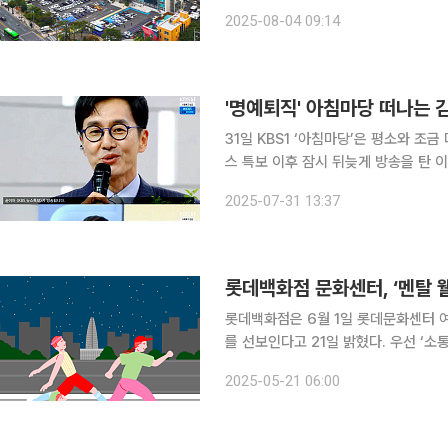
건강하고 지속 가능한 노후를 준비하는 ‘저
2025-08-04 09:14
총괄관을 맡은 정 박사는 ‘유 퀴즈 온 더
'명예퇴직' 아침마당 떠나는 
31일 KBS1 ‘아침마당’은 평소와 조
스 특보 이후 잠시 뒤늦게 방송을 탄 이
와의 아름다운 이별이 아쉬워서 그런지
2025-07-31 13:37
치로 말문을 열었다. 이어 “우리나라가
롯데백화점 문화센터, ‘멘탈 
롯데백화점은 6월 1일 롯데문화센터 여
를 선보인다고 21일 밝혔다. 우선 ‘소통의 기술’을 주제로 다양한 강좌를 선보인다. 대표적으로 ‘이
호선 교수의 가족을 움직이는 대화기술’
2025-05-21 06:00
송 프로그램에서 활약하고 있는 이호선