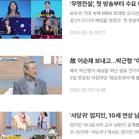
‘무명전설’, 첫 방송부터 수요
모두의 기대 속에 MBN 초대형 오디션
설’)이 드디어 베일을 벗었다. 첫 방
등장, 시청자를 사로잡으며 대한민국 트롯 판에 새바
2026-02-26 09:21
슨코리아에 따르면, 지난 25일 오후 9
故 이순재 보내고…박근형 "
배우 박근형이 세상을 떠난 원로 연기자들
3일 방송된 아침마당 '화요초대석'에 
프로그램에 출연했던 고(故) 윤소정을 
2026-02-03 16:08
적 있다"고 회상했다. 진
'사당귀' 엄지인, 10세 연상
엄지인 아나운서의 교수 남편이 공개됐다. 18일 방송된 KBS 2TV 예능 프로그램 ‘사장님
귀 귀(이하 ’사당귀‘)’에서는 엄지인 아