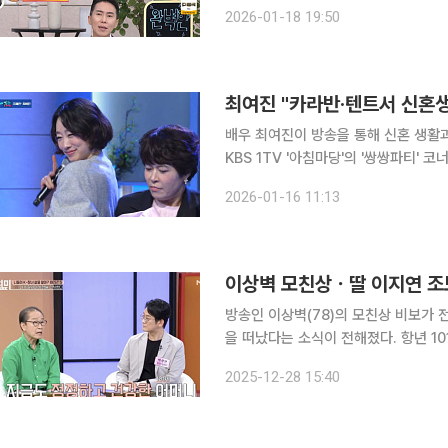
지인은 ‘아침마당’에 첫 출연하게 된 
2026-01-18 19:50
그러면서 “내가 ‘아침마당’을 하며 이
최여진 "카라반·텐트서 신혼
배우 최여진이 방송을 통해 신혼 생활과 연극 도전
KBS 1TV '아침마당'의 '쌍쌍파티'
혼식 당시를 떠올리며 "북한강 선상에
2026-01-16 11:13
조혜련 씨가 축가로 '아나까나'를 불러
이상벽 모친상ㆍ딸 이지연 조
방송인 이상벽(78)의 모친상 비보가 전해졌다. 28일 이상벽의 모친 김신자 씨가
을 떠났다는 소식이 전해졌다. 항년 10
상벽은 각종 방송을 통해 어머니에 대한 
2025-12-28 15:40
이쇼 동치미’에서는 “어머니가 101세