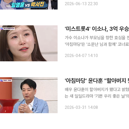
2026-06-13 22:30
가수로 성공할 수 있나 걱정도 됐다”
'미스트롯4' 이소나, 3억 우
가수 이소나가 부모님을 향한 효심을 전하며 우승 상
'아침마당'은 '소문난 님과 함께' 코너로
했다. 이소나는 '미스트롯4' 우승 상금 3억원에 대해 "많은 분이 진이 된 것보다 상금에 더 관심이
2026-04-07 14:10
많다"며 "세금을 떼고 입금됐는데, 통
'아침마당' 윤다훈 "할아버지 
배우 윤다훈이 할아버지가 됐다고 밝혔다. 31일 방송된 KBS 1TV '아침마당'의 '소문난 님
는 새 일일드라마 '기쁜 우리 좋은 날'의 배
은 "딸이 결혼해서 딸을 낳았다"며 손
2026-03-31 14:08
다에 있는데, 손녀를 안고 상점에 가면