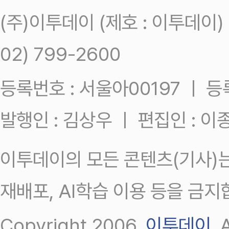
(주)이투데이 (제호 : 이투데이
02) 799-2600
등록번호 : 서울아00197 ㅣ 등록일
발행인 : 김상우 ㅣ 편집인 : 
이투데이의 모든 콘텐츠(기사)는
재배포, AI학습 이용 등을 금지
Copyright 2006.
이투데이
.