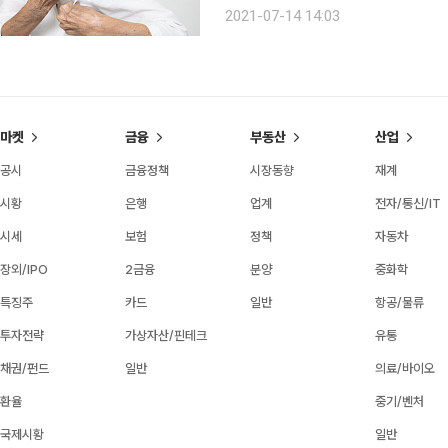
당’에 출연한 배우 신충식은 “자기 냄새
2021-07-14 14:03
냄새난다’고 해도 알기 어렵다. 약간 
마켓
금융
부동산
산업
공시
금융정책
시장동향
재계
시황
은행
업계
전자/통신/IT
시세
보험
정책
자동차
장외/IPO
2금융
분양
중화학
특징주
카드
일반
항공/물류
투자전략
가상자산/핀테크
유통
채권/펀드
일반
의료/바이오
환율
중기/벤처
국제시황
일반