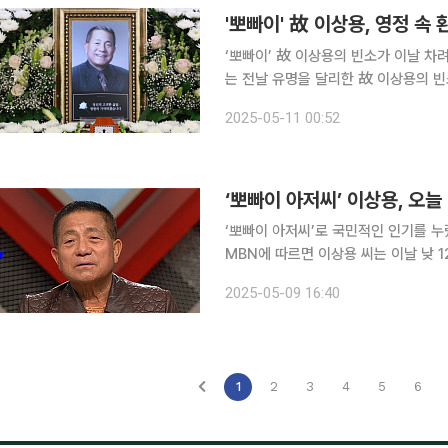
'뽀빠이' 故 이상용, 영정 속 
‘뽀빠이’ 故 이상용의 빈소가 이날 차려졌다. 10일 오후 서울 서초구 가톨릭대학교
는 전날 유명을 달리한 故 이상용의 빈소가 마련됐다. 고인은 전날인 
치료를 받던 중 갑작스럽게 호흡 곤란을 일으키며 사망했
2025-05-11 00:52
졌다. 홍콩에 거주 중인 유족이 급히 
‘뽀빠이 아저씨’ 이상용, 오늘
‘뽀빠이 아저씨’로 국민적인 인기를 누렸
MBN에 따르면 이상용 씨는 이날 낮 
가 길에 쓰러져 사망했다. 이 씨는 서울성모병원으로 급히 이송돼 응급치료를 받았지만 끝내 숨진
2025-05-09 16:40
것으로 알려졌다. 1944년 4
1
2
3
4
5
6