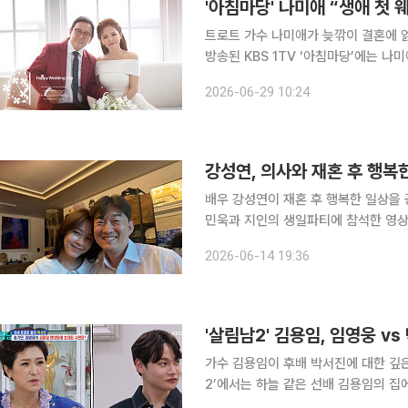
'아침마당' 나미애 “생애 첫
트로트 가수 나미애가 늦깎이 결혼에 얽힌
방송된 KBS 1TV ‘아침마당’에는 
사람은 지난해 9월 20일 결혼식을 올린 신혼부부다. 이날 나미애는 자
2026-06-29 10:24
개하며 “노래만 하고 살려고 했다. 결
강성연, 의사와 재혼 후 행복
배우 강성연이 재혼 후 행복한 일상을 공유했다. 13일 강성연은 자신의 인스타
민욱과 지인의 생일파티에 참석한 영상을 공개했다. 영상에서 강성연은 
보내 눈길을 끌었다. 특히 이전보다 더 밝
2026-06-14 19:36
커플샷은 지인의 SNS에서도 볼 수 있
'살림남2' 김용임, 임영웅 v
가수 김용임이 후배 박서진에 대한 깊은 애정을 전했다. 13일 방송된
2’에서는 하늘 같은 선배 김용임의 
다. 이날 김용임은 “우리가 알게 된 지 12년 됐다. 그때 뽀글이 파마 했을 때 솔직히 좀 촌스러워서