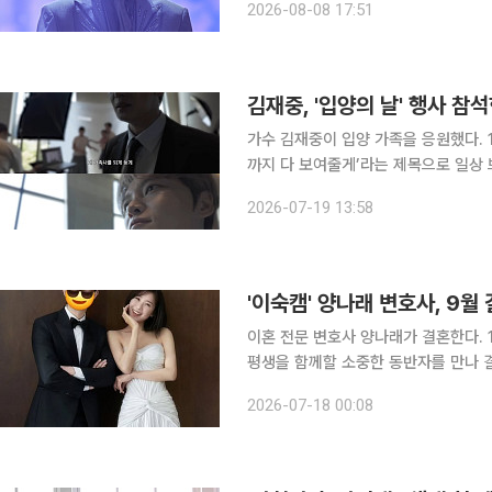
2026-08-08 17:51
저의 시작이었다”라며 “스스로 준비된
김재중, '입양의 날' 행사 참
가수 김재중이 입양 가족을 응원했다. 18일 김재중은 자신의 유튜브 채널을 통해 ‘휴가부터 스케줄
까지 다 보여줄게’라는 제목으로 일상 브이로그를 공개했다. 
뒤 입양의 날 기념식에 참석했다. 기념
2026-07-19 13:58
공개했는데 당당하게 이런 행사에 나올
'이숙캠' 양나래 변호사, 9
이혼 전문 변호사 양나래가 결혼한다. 17일 양 변호사는 자신의 인스타그램을 통해 “다가오는 9월,
평생을 함께할 소중한 동반자를 만나 결혼하게 
고 그름을 바라보는 가치관이 같고, 
2026-07-18 00:08
방식까지 닮은 참 좋은 사람”이라며 예