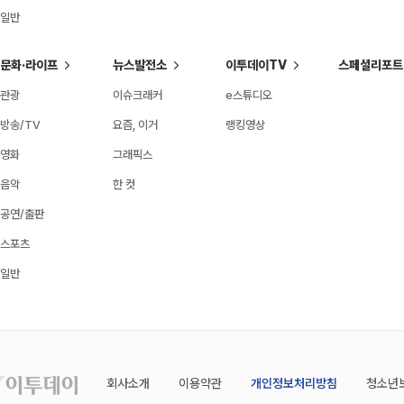
일반
문화·라이프
뉴스발전소
이투데이TV
스페셜리포트
관광
이슈크래커
e스튜디오
방송/TV
요즘, 이거
랭킹영상
영화
그래픽스
음악
한 컷
공연/출판
스포츠
일반
회사소개
이용약관
개인정보처리방침
청소년