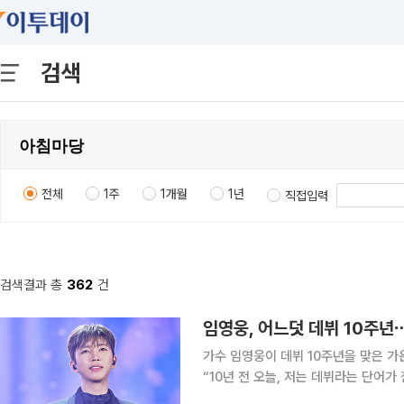
검색
전체
1주
1개월
1년
직접입력
검색결과 총
362
건
임영웅, 어느덧 데뷔 10주년⋯
가수 임영웅이 데뷔 10주년을 맞은 가운데 깊은 감사를 전
“10년 전 오늘, 저는 데뷔라는 단어가 
은 “거창한 무대, 화려한 홍보, TV 방