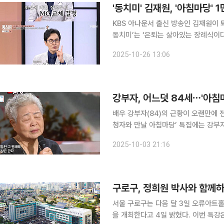
KBS 아나운서 출신 방송인 김재원이 퇴사를 결심한 이유
동치미’는 ‘은퇴는 살아있는 장례식이다
된 사연을 전했다. 이날 김재원은 “아침마당이 지난 10월 초에 1만 회였다. 제가 9.965회까지 마무
2025-10-26 13:06
리했기 때문에 영광스럽기도 하고 마음
강부자, 어느덧 84세⋯'아침마
배우 강부자(84)의 근황이 오랜만에 전해졌다. 3일 방송된 KBS 1TV ‘아침마당’
청자와 만날 아침마당’ 특집에는 강부자가 출연해 시청자
수 김연자의 부축을 받으며 무대에 올
2025-10-03 21:16
한 인사를 건네
구로구, 정희원 박사와 함께하
서울 구로구는 다음 달 3일 오류아트홀
을 개최한다고 4일 밝혔다. 이번 특강은 정 박사가 강사로 나서 바쁜 일상 속 내면의 속도를 조절해