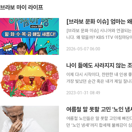
브라보 마이 라이프
[브라보 문화 이슈] 엄마는 
[브라보 문화 이슈] 시니어와 연결되는
니다. 왜 떴을까? KBS 1TV 아침마당이 방송 35주년을 맞아 변화를 택했다. 변화하는 방송 환경과
시청층의 흐름 속에서 ‘엄마 아빠만 보
2026-05-07 06:00
는 시도다. 실제로 개편 이후 시청자들
나이 듦에도 사라지지 않는 
이제 다시 시작이다, 찬란한 내 인생 
가장 빛났던 순간 혹은 내가 제일 잘나
며 시작합니다. 우리 삶을 춘하추동(
2023-01-31 08:49
먼 봄소식을 가장 빨리 알려주는 산수
여름철 말 못할 고민 '노인 냄
여름철 노인들은 말 못할 고민에 빠진다
던 ‘노인 냄새’까지 합세해 불쾌감이 심해지기 때문이다. 지난 8일 