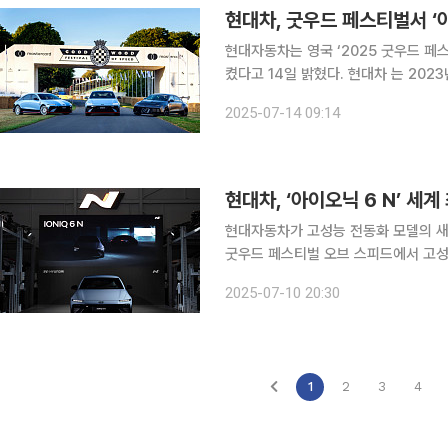
현대차, 굿우드 페스티벌서 ‘아
현대자동차는 영국 ‘2025 굿우드 페
켰다고 14일 밝혔다. 현대차 는 202
이어 두 번째 고성능 전기차 ‘아이오닉
2025-07-14 09:14
기념, 고성능 브랜드로서의 위상을 공고
현대차, ‘아이오닉 6 N’ 세
현대자동차가 고성능 전동화 모델의 새로운 패러다임을 열었
굿우드 페스티벌 오브 스피드에서 고성능
오닉 5 N에 이은 현대차 N 브랜드의 
2025-07-10 20:30
올해 4분기에 출
1
2
3
4