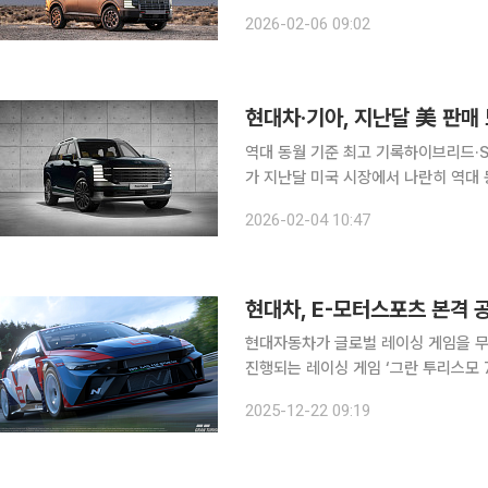
다시 한번 입증했다는 평가다. 6일 현대차그룹은 미국 유력 자동차 전문지 ‘카 앤 드라이버(Car
2026-02-06 09:02
and Driver)’가 발표한 ‘2026 
현대차·기아, 지난달 美 판매
역대 동월 기준 최고 기록하이브리드·SUV 중
가 지난달 미국 시장에서 나란히 역대 
브리드 중심의 세그먼트 확장 전략과 
2026-02-04 10:47
올해 현대차·기아는 미국 시장을 겨냥
현대차, E-모터스포츠 본격 
현대자동차가 글로벌 레이싱 게임을 무대로 E-
진행되는 레이싱 게임 ‘그란 투리스모 
N TCR’을 게임에 투입한다고 22일 밝혔다. 21일 일본 후쿠오카 국제회의장에서 열
2025-12-22 09:19
스모 2025 월드 시리즈’ 최종전에서