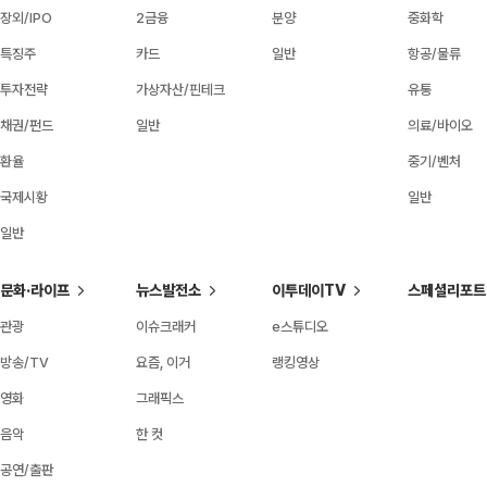
장외/IPO
2금융
분양
중화학
특징주
카드
일반
항공/물류
투자전략
가상자산/핀테크
유통
채권/펀드
일반
의료/바이오
환율
중기/벤처
국제시황
일반
일반
문화·라이프
뉴스발전소
이투데이TV
스페셜리포트
관광
이슈크래커
e스튜디오
방송/TV
요즘, 이거
랭킹영상
영화
그래픽스
음악
한 컷
공연/출판