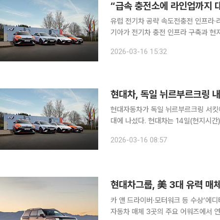
“급속 충전소에 라인업까지 대
유럽 전기차 공략 속도전충전 인프라·라인
기아가 전기차 충전 인프라 구축과 현지
략에 속도를 내고 있다. 16일 업계에 따르면 현대자동차는 최근 독일 뉘르부르크링 노르트슐라이페
2026-03-16 15:32
서킷에 ‘뉘르부르크링 N 급속 충전소’
현대차, 독일 뉘르부르크링 내
현대자동차가 독일 뉘르부르크링 서킷에
대에 나섰다. 현대차는 14일(현지시간) 독일 뉘르부르크링 노르트슐라이페 서킷에서 고성능 브랜드
‘현대 N’의 ‘뉘르부르크링 N 급속 충전소’를 개소했다
2026-03-16 08:57
Hell)’으로 불리는 뉘르부르크링은 
현대차그룹, 美 3대 유력 매
카 앤 드라이버·모터워크 등 수상‘에디터스 초이스 
자동차 매체 3곳의 주요 어워즈에서 