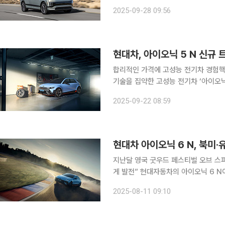
증했다. 현대차는 28일 아이오닉 9의 동력시스템이 워즈오토가 선정하는 '2025 워즈오토 10대 엔
2025-09-28 09:56
현대차, 아이오닉 5 N 신규 
합리적인 가격에 고성능 전기차 경험핵심 사양 위주
기술을 집약한 고성능 전기차 ‘아이오닉 5’의 
에센셜은 사양 최적화를 통해 합리적인
2025-09-22 08:59
현대차 아이오닉 6 N, 북미
지난달 영국 굿우드 페스티벌 오브 스피
게 발전” 현대자동차의 아이오닉 6 N이 지난달 영국에서 처음으로 공개된 후 북미, 유럽, 아시아 등
전 세계에서 호평을 받고 있다. 현대차의
2025-08-11 09:10
장을 이루며 전기차 시장 내에서도 새