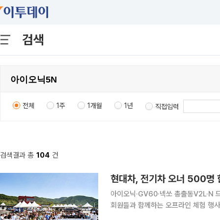
검색
전체
1주
1개월
1년
직접입력
검색결과 총
104
건
현대차, 전기차 오너 500명 한
아이오닉·GV60·넥쏘 총출동V2L·N 드라이빙 체험 운영 현대자
회원들과 함께하는 오프라인 체험 행사 'E
현대차는 13일 충북 증평군 벨포레 모토아