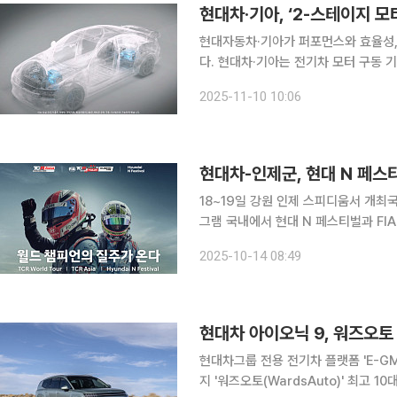
현대자동차·기아가 퍼포먼스와 효율성,
다. 현대차·기아는 전기차 모터 구동 기술의 혁신으로 평가받는 '2-스테이지 모터시스템'의 작동 원
리를 일반 고객도 쉽게 이해할 수 있
2025-11-10 10:06
10일 밝혔다. 이 기술은 지난해 산업부
현대차-인제군, 현대 N 페스티
18~19일 강원 인제 스피디움서 개최
그램 국내에서 현대 N 페스티벌과 FIA TCR 월드 투어가 동시에 열리며 모터스포츠의 새로운 장을
연다. 14일 현대자동차는 강원도 인제 스피디움에서 18~19일 △현대 N 페스티벌 △국제 자동차
2025-10-14 08:49
연맹(FIA) TCR 월드투어 △TCR 아
현대차그룹 전용 전기차 플랫폼 'E-G
지 '워즈오토(WardsAuto)' 최고