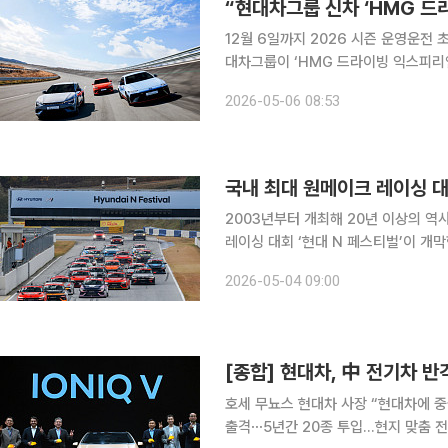
“현대차그룹 신차 ‘HMG 
12월 6일까지 2026 시즌 운영운전 
대차그룹이 ‘HMG 드라이빙 익스피리언
초심자용 프로그램부터 브랜드별 특화 프로그램을 
2026-05-06 08:53
남도 태안에 있는 HMG 드라이빙 익
국내 최대 원메이크 레이싱 대회
2003년부터 개최해 20년 이상의 역사5월 8
레이싱 대회 ‘현대 N 페스티벌’이 개막한다. 현대자동차가 8~10일 용인 에버랜드 
열리는 1라운드 경기를 시작으로 ‘2026 
2026-05-04 09:00
페스티벌은 2003년부터 2010년까지
호세 무뇨스 현대차 사장 “현대차에 
출격⋯5년간 20종 투입…현지 맞춤 전동화 가속 현대자동차가 중국 시장 공