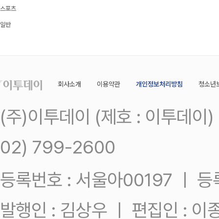
스포츠
일반
회사소개
이용약관
개인정보처리방침
청소년
(주)이투데이 (제호 : 이투데이
02) 799-2600
등록번호 : 서울아00197 ㅣ 등록일
발행인 : 김상우 ㅣ 편집인 : 