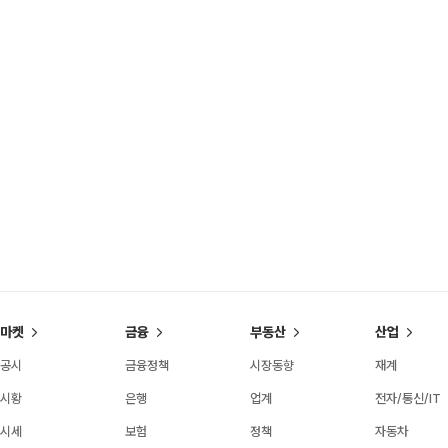
마켓
금융
부동산
산업
공시
금융정책
시장동향
재계
시황
은행
업계
전자/통신/IT
시세
보험
정책
자동차