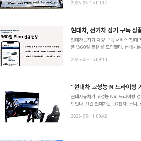
2026-06-15 09:17
다. 행사에는 추첨을 통해 선정된 전기
현대자동차가 차량 구독 서비스 '현대 
품 '360일 플랜'을 도입했다. 현대차는 15일 최대 360일 동안 전기차를 이용할 수 있는 장기 구독
상품을 출시했다고 15일 밝혔다. 36
2026-06-15 09:10
존 현대 제네시스 셀렉션 서비스에 장기
“현대차 고성능 N 드라이빙
현대자동차가 고성능 N의 드라이빙 경험
보인다. 11일 현대차는 LG전자, 소니, 로지텍, 넥스트 레벨 레이싱 등 글로벌 파트너사와의 협업을
통해 현대 N 레이싱 시뮬레이터를 개발
2026-05-11 08:42
반으로 실차 데이터에 근거한 정교한 