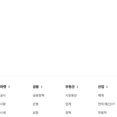
마켓
금융
부동산
산업
공시
금융정책
시장동향
재계
시황
은행
업계
전자/통신/IT
시세
보험
정책
자동차