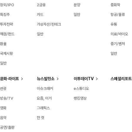
장외/IPO
2금융
분양
중화학
특징주
카드
일반
항공/물류
투자전략
가상자산/핀테크
유통
채권/펀드
일반
의료/바이오
환율
중기/벤처
국제시황
일반
일반
문화·라이프
뉴스발전소
이투데이TV
스페셜리포트
관광
이슈크래커
e스튜디오
방송/TV
요즘, 이거
랭킹영상
영화
그래픽스
음악
한 컷
공연/출판