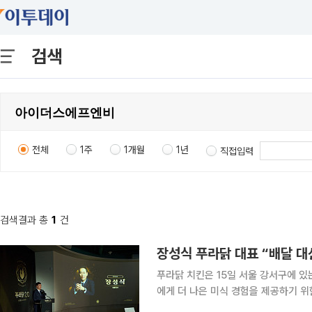
검색
전체
1주
1개월
1년
직접입력
검색결과 총
1
건
장성식 푸라닭 대표 “배달 대
푸라닭 치킨은 15일 서울 강서구에 있
에게 더 나은 미식 경험을 제공하기 위한 새 
이번 프로젝트에 따라 특별한 공간 인