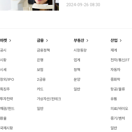
별다른 증상이 없다가 서서히 시력을 잃고 결
2024-09-26 08:30
아들이는 세포가 가장 많이 모여 있는 
마켓
금융
부동산
산업
공시
금융정책
시장동향
재계
시황
은행
업계
전자/통신/IT
시세
보험
정책
자동차
장외/IPO
2금융
분양
중화학
특징주
카드
일반
항공/물류
투자전략
가상자산/핀테크
유통
채권/펀드
일반
의료/바이오
환율
중기/벤처
국제시황
일반