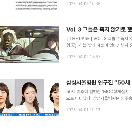
2026-04-08 10:35
자생한방병원 척추관절연구소 박사 연
[ THE RARE ] VOL. 3 그들은 죽지 않기로 했다:0.0001% 슈퍼리치들의 역노화 전쟁 "천외천(天
外天). 하
2026-04-03 15:57
삼성서울병원 연구진 “50세 이
50세 이후에 발병한 ‘MOG항체질환’
으로 나타났다. 삼성서울병원은 민주홍 신경과 교수 연구팀(김수현 국립암센터 신경과 교수, 주현진
순천향대학교 서울병원 신경과 교수)이 
2026-04-01 10:13
된 성인 MOG항체질환 환자 350명을