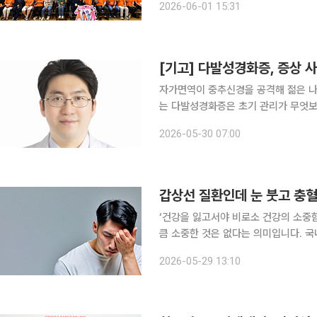
2026-06-01 15:31
적 이해와 공감 확대, 치료환경개선, 
[기고] 다발성경화증, 증상 
자가면역이 중추신경을 공격해 젊은 나
는 다발성경화증은 초기 관리가 무엇보다
다. 다발성경화증(Multiple Sclerosis, MS)은 우리 몸의 면역계가 중추신경계인 뇌, 척수, 시신경
2026-05-30 07:00
을 스스로 공격해 염증과 손상을 일으
갑상선 질환인데 눈 붓고 충혈
‘건강을 잃고서야 비로소 건강의 소중
큼 소중한 것은 없다는 의미입니다. 국
일상생활에서 알아두면 도움이 되는 알찬 건강정보를 소개
2026-05-29 13:10
기능 이상으로만 생각하기 쉽지만 실제