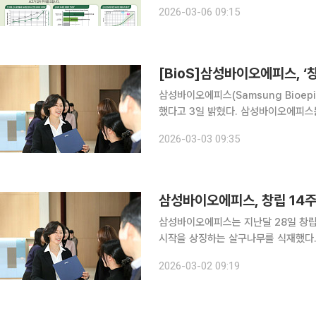
행한다고 6일 밝혔다. 매년 3월 둘째 주는 세계녹내장협회(WGA)와 세계녹내장환자협회(WGPA)
2026-03-06 09:15
가 주관하는 세계녹내장 주간으로, 3대
[BioS]삼성바이오에피스, ‘
삼성바이오에피스(Samsung Bioep
했다고 3일 밝혔다. 삼성바이오에피스는
수직원 및 부서를 시상했으며, 새로운
2026-03-03 09:35
날(2월28일)을 기념해 비정부 및 비영
삼성바이오에피스, 창립 14
삼성바이오에피스는 지난달 28일 창립
시작을 상징하는 살구나무를 식재했다. 2일 삼성바이오에피스에 따르면 27일 기념행사에서는 
직원 및 부서에 대한 시상이 진행됐다. 
2026-03-02 09:19