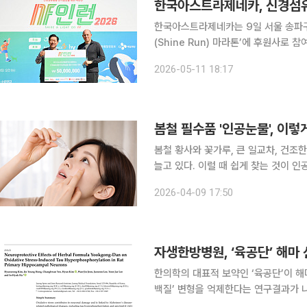
한국아스트라제네카, 신경섬유종
한국아스트라제네카는 9일 서울 송파구
(Shine Run) 마라톤’에 후원사로 
11일 밝혔다. 국제구호개발 NGO 굿피플이 주최하고 한국아스트라제네카가 후원한 이번 샤인런 마
2026-05-11 18:17
라톤은 5월 세계 신경섬유종증(Neurof
봄철 필수품 '인공눈물', 이
봄철 황사와 꽃가루, 큰 일교차, 건
늘고 있다. 이럴 때 쉽게 찾는 것이 
나 자극 위험이 커질 수 있다는 지적이 나온다. 김소희 식품의약품안전처 순환
2026-04-09 17:50
일 YTN 라디오 '슬기로운 라디오생활
자생한방병원, ‘육공단’ 해마
한의학의 대표적 보약인 ‘육공단’이 해
백질’ 변형을 억제한다는 연구결과가 
머병과 같은 신경퇴행성 질환에 있어 해마