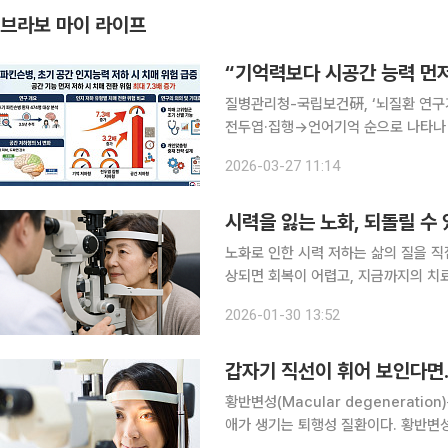
브라보 마이 라이프
“기억력보다 시공간 능력 먼저
질병관리청-국립보건硏, ‘뇌질환 연구
전두엽·집행→언어기억 순으로 나타나 기억력보다 시공간 능력이 먼저 떨어지면 파킨슨병 위험이 
배 크다는 연구 결과가 나왔다. 27일 질변관리청에 따르면 시각-공간 인지능력이 먼저 저하된 환자
2026-03-27 11:14
는 기억력 저하가 먼저 나타난 경우보다
시력을 잃는 노화, 되돌릴 수 
노화로 인한 시력 저하는 삶의 질을 
상되면 회복이 어렵고, 지금까지의 치료
노화된 세포를 젊은 상태로 되돌리는 접
2026-01-30 13:52
국 바이오 기업 Life Biosciences
갑자기 직선이 휘어 보인다면…
황반변성(Macular degenerat
애가 생기는 퇴행성 질환이다. 황반변성