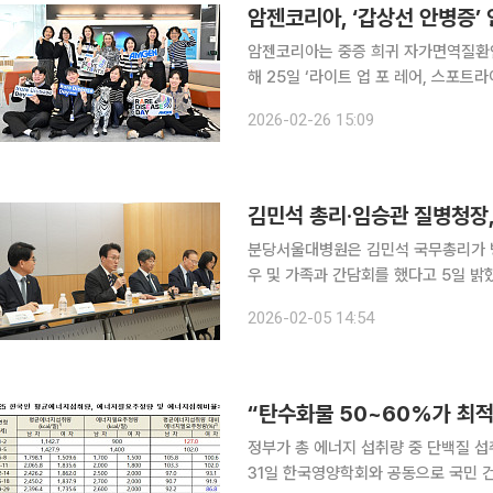
암젠코리아, ‘갑상선 안병증’
암젠코리아는 중증 희귀 자가면역질환인 
해 25일 ‘라이트 업 포 레어, 스포트라이트 T
사를 진행했다고 26일 밝혔다. 암젠코리아는 올해 세계 희귀질환의 날 주제인 Light Up For
2026-02-26 15:09
Rare(희귀를 밝히다)에서 착안
김민석 총리·임승관 질병청장
분당서울대병원은 김민석 국무총리가 
우 및 가족과 간담회를 했다고 5일 밝혔다. 전날 분당서울대병원 제1세미나실 및 소강
행사에는 김 총리, 임승관 질병관리청
2026-02-05 14:54
“탄수화물 50~60%가 최적
정부가 총 에너지 섭취량 중 단백질 섭취를 
31일 한국영양학회와 공동으로 국민 건