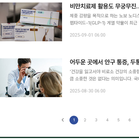
비만치료제 활용도 무궁무진…
체중 감량을 목적으로 하는 노보 노디
펩타이드-1(GLP-1) 계열 약물이 최
업계는 고혈압과 이상지질혈증 등 체중 
2025-09-01 06:00
활용될 수 있
어두운 곳에서 안구 통증, 두
‘건강을 잃고서야 비로소 건강의 소중
큼 소중한 것은 없다는 의미입니다. 국
일상생활에서 알아두면 도움이 되는 알찬 건강정보를 소
2025-08-30 06:00
3대 실명 질환인 녹내장은 특별한 자각
1
2
3
4
5
6