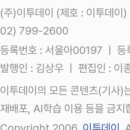
(주)이투데이 (제호 : 이투데이
02) 799-2600
등록번호 : 서울아00197 ㅣ 등록일
발행인 : 김상우 ㅣ 편집인 : 
이투데이의 모든 콘텐츠(기사)는
재배포, AI학습 이용 등을 금지
Copyright 2006.
이투데이
.