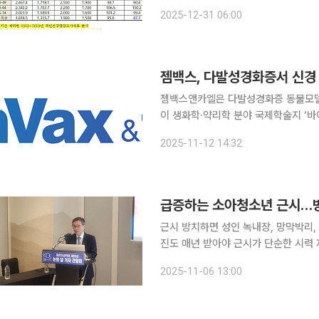
영양소 섭취기준’을 개정·발표했다. 이번 섭
2025-12-31 06:00
물의 에너지 적정 비율을 기존 2020년
젬백스, 다발성경화증서 신경 
젬백스앤카엘은 다발성경화증 동물모델에
이 생화학·약리학 분야 국제학술지 ‘바이오
5.6)’에 게재됐다고 12일 밝혔다. 젬백스는 이 연구를 통해 GV1001의 신경 보호 효과와 신경퇴행
2025-11-12 14:32
성질환에서의 작용 기전을 다시 한번 
급증하는 소아청소년 근시…방
근시 방치하면 성인 녹내장, 망막박리
진도 매년 받아야 근시가 단순한 시력 저하를 넘어 실명으로 이어질 수 있는 주요 안과질환의 출발
점이라는 경고가 나왔다. 특히 소아청
2025-11-06 13:00
리, 백내장 등으로 진행될 수 있어 