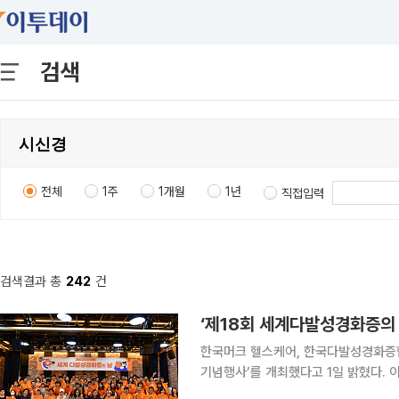
검색
전체
1주
1개월
1년
직접입력
검색결과 총
242
건
‘제18회 세계다발성경화증의 
한국머크 헬스케어, 한국다발성경화증협
기념행사’를 개최했다고 1일 밝혔다. 이번 행사는 세계다발성경화증의 날(World MSday)을 맞아
서울 종로구 한국장애인문예술원 이음홀