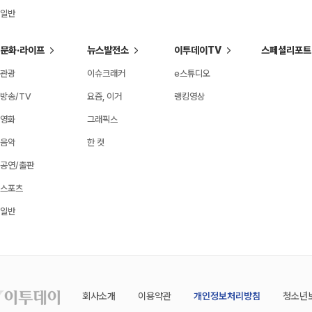
일반
문화·라이프
뉴스발전소
이투데이TV
스페셜리포트
관광
이슈크래커
e스튜디오
방송/TV
요즘, 이거
랭킹영상
영화
그래픽스
음악
한 컷
공연/출판
스포츠
일반
회사소개
이용약관
개인정보처리방침
청소년