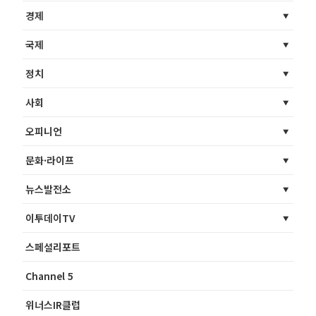
경제
국제
정치
사회
오피니언
문화·라이프
뉴스발전소
이투데이TV
스페셜리포트
Channel 5
위너스IR클럽