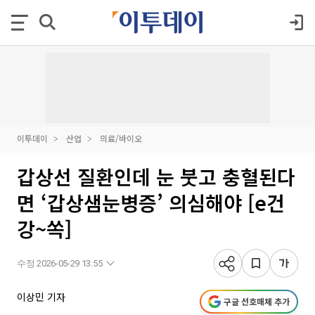
이투데이
산업
의료/바이오
갑상선 질환인데 눈 붓고 충혈된다
면 ‘갑상샘눈병증’ 의심해야 [e건
강~쏙]
수정 2026-05-29 13:55
이상민 기자
구글 선호매체 추가