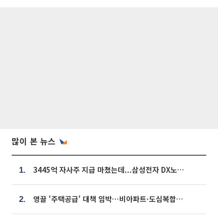
많이 본 뉴스
3445억 자사주 지급 마쳤는데...삼성전자 DX노조, 뒤늦은 '떼쓰기 집회'
1.
영끌 '주택공급' 대책 임박⋯비아파트·도심복합까지 총동원
2.