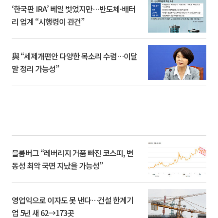
‘한국판 IRA’ 베일 벗었지만…반도체·배터
리 업계 “시행령이 관건”
與 “세제개편안 다양한 목소리 수렴…이달
말 정리 가능성”
블룸버그 “레버리지 거품 빠진 코스피, 변
동성 최악 국면 지났을 가능성”
영업익으로 이자도 못 낸다…건설 한계기
업 5년 새 62→173곳