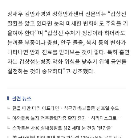
장재우 김안과병원 성형안과센터 전문의는 “갑상선
질환을 앓고 있다면 눈의 미세한 변화에도 주의를 기
울여야 한다”며 “갑상선 수치가 정상이라 하더라도
눈꺼풀 부종이나 충혈, 안구 돌출, 복시 등의 변화가
나타나면 안과 진료를 받아보는 것이 좋다. 특히 흡연
자는 갑상샘눈병증 악화 위험을 낮추기 위해 금연을
실천하는 것이 중요하다”고 강조했다.
관련 뉴스
걸을 때만 다리 아프다면…심근경색·뇌졸중 신호일 수도
야외활동 늘자 척추관협착증 환자 증가…허리디스크로 오인 주의
스마트폰 사용·실내생활로 MZ 세대 눈 건강 ‘빨간불’
美 클래리티 법안 연내 통과 가능성 13%…상원 문턱서 제동