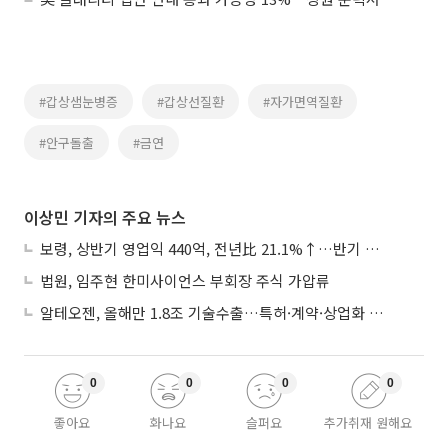
#갑상샘눈병증
#갑상선질환
#자가면역질환
#안구돌출
#금연
이상민 기자의 주요 뉴스
보령, 상반기 영업익 440억, 전년比 21.1%↑…반기 역대 최대
법원, 임주현 한미사이언스 부회장 주식 가압류
알테오젠, 올해만 1.8조 기술수출…특허·계약·상업화 ‘삼박자’
0
0
0
0
좋아요
화나요
슬퍼요
추가취재 원해요