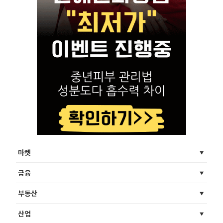
마켓
금융
부동산
산업