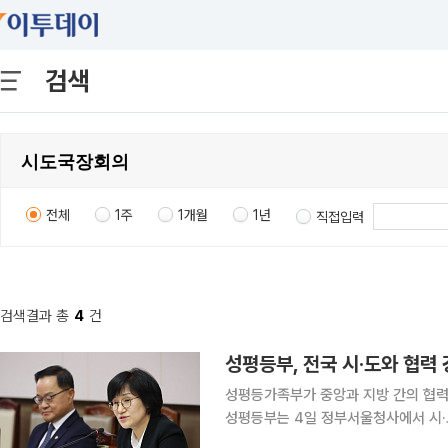
검색
전체
1주
1개월
1년
직접입력
검색결과 총
4
건
성평등부, 전국 시·도와 협력
성평등가족부가 중앙과 지방 간의 협력
성평등부는 4일 정부서울청사에서 시·
력 방안을 논의했다고 밝혔다. 회의에