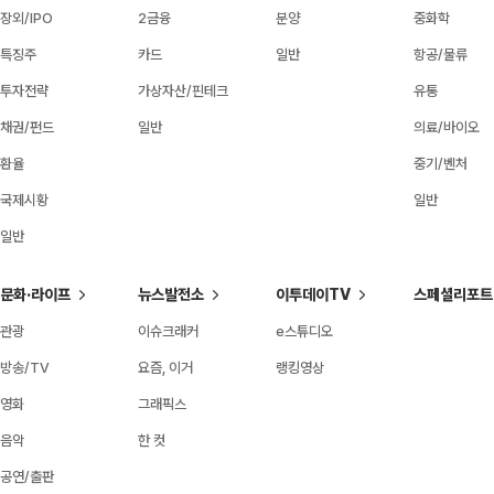
장외/IPO
2금융
분양
중화학
특징주
카드
일반
항공/물류
투자전략
가상자산/핀테크
유통
채권/펀드
일반
의료/바이오
환율
중기/벤처
국제시황
일반
일반
문화·라이프
뉴스발전소
이투데이TV
스페셜리포트
관광
이슈크래커
e스튜디오
방송/TV
요즘, 이거
랭킹영상
영화
그래픽스
음악
한 컷
공연/출판