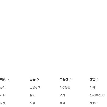
마켓
금융
부동산
산업
공시
금융정책
시장동향
재계
시황
은행
업계
전자/통신/IT
시세
보험
정책
자동차