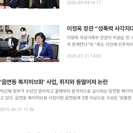
2026-03-04 16:17
해 위기 청소년과 가족 지원 강화, 폭력
이정옥 장관 “성폭력 사각지
이정옥 여성가족부 장관이 박원순 전 
히 존재한다”며 “제도 이전에 민주적
이 장관은 31일 오후 2시 정부서울청
2020-07-31 14:00
열고 최근 지방자치단체에서 일어난 
‘읍면동 복지허브화’ 사업, 취지와 동떨어져 논란
박근혜 정부가 수년간 준비하고 올해부터 본격적으로 실시하는‘읍면동 복지허
고 있다. 읍면동 복지허브화 사업이란 읍면동에 3명 이상으로 구성된 ‘맞춤형 복지팀’을 꾸려 송파 세모녀 사건과 같은 사건들이 발생하지
않도록 긴급복지, 기초생활 등 공적 제도와 민간 자원까지 연계해 종합적으로
2016-06-21 11:56