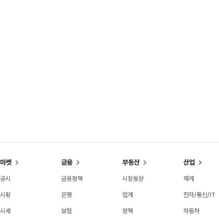
마켓
금융
부동산
산업
공시
금융정책
시장동향
재계
시황
은행
업계
전자/통신/IT
시세
보험
정책
자동차