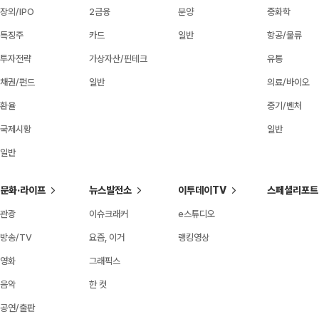
장외/IPO
2금융
분양
중화학
특징주
카드
일반
항공/물류
투자전략
가상자산/핀테크
유통
채권/펀드
일반
의료/바이오
환율
중기/벤처
국제시황
일반
일반
문화·라이프
뉴스발전소
이투데이TV
스페셜리포트
관광
이슈크래커
e스튜디오
방송/TV
요즘, 이거
랭킹영상
영화
그래픽스
음악
한 컷
공연/출판