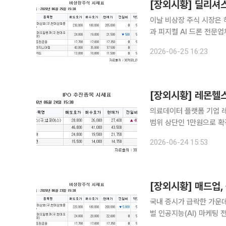
[장외시황] 딜리셔
이날 비상장 주식 시장은 하락했다. 25일 금융투자업계에 따르면 반도
과 피지컬 AI 드론 전문
상장 예비심사를 통과했다. 패션 B2B 플랫폼 '신상마켓' 운영업체 딜리셔스는 24일 금융위
2026-06-25 16:23
증권신고서를 제출했다. 수
[장외시황] 레몬헬
의료데이터 플랫폼 기업 레
범위 상단인 1만원으로 확정됐으며, 주관사
IPO(기업공개)관련 상장
2026-06-24 15:53
체 덕산넵코어스(넵코어스)가
[장외시황] 매드업,
국내 증시가 급락한 가운데 비상장 주식
벌 인공지능(AI) 마케팅
가는 희망범위 상단인 800