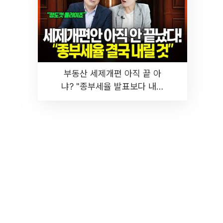
부동산 세제개편 아직 끝 아
냐? "종부세율 발표보다 내릴
것" 장기거주·양도세 전망 I 집
땅지성 I 김인만, 진미윤