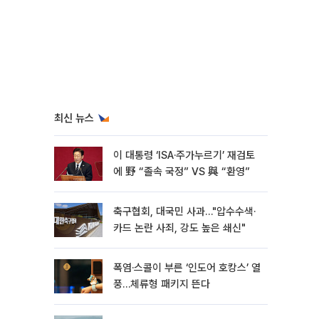
최신 뉴스
이 대통령 ‘ISA·주가누르기’ 재검토
에 野 “졸속 국정” VS 與 “환영”
축구협회, 대국민 사과…"압수수색·
카드 논란 사죄, 강도 높은 쇄신"
폭염·스콜이 부른 ‘인도어 호캉스’ 열
풍…체류형 패키지 뜬다