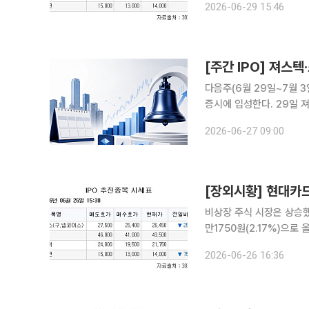
2026-06-29 15:46
로 특수 목적용 항법 및 
[주간 IPO] 져
다음주(6월 29일~7월 
증시에 입성한다. 29일 
이 코스닥 시장에 신규 상
2026-06-27 09:00
[장외시황] 현대카드,
비상장 주식 시장은 상승했다. 26일 금융투자업계에 따르면 신용카드 및 할부금융사
만1750원(2.17%)으로 올랐다. 증권금융 전문기업 한국증권금융은 호가 1만76
상승했다. 석유 정제 전문업체 HD현대오일뱅크가 전날과 동일한 호가였다. 모빌리티 서비스 및 플
2026-06-26 16:36
랫폼 운영기업 카카오모빌리