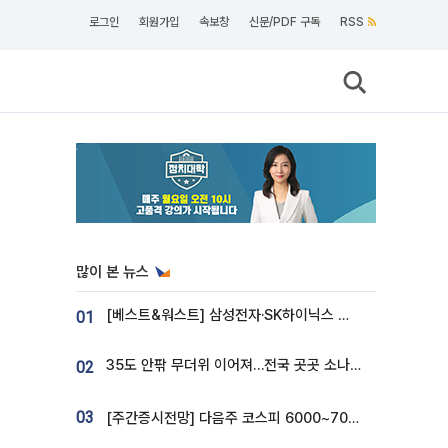
로그인
회원가입
속보창
신문/PDF 구독
RSS
많이 본 뉴스
[베스트&워스트] 삼성전자·SK하이닉스 밀린 한 주…상상인증권은 85% 급등
01
35도 안팎 무더위 이어져…전국 곳곳 소나기 [오늘 날씨]
02
03
[주간증시전망] 다음주 코스피 6000~7000⋯“外人 수급은 정책이 변수”