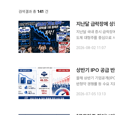
검색결과 총
141
건
지난달 급락장에 상
지난달 국내 증시 급락장에
도체 대형주를 중심으로 
나타난 셈이다. 2일 한국거래소에 따르면 지난달 31일 기준 코스피·코스닥 상장 종목 중 6월 말 대
2026-08-02 11:07
비 마이너스 수익률을 기록
상반기 IPO 공급
올해 상반기 기업공개(IP
반청약 경쟁률 등 수요 지
급 확대 이후 지속 여부가 관건으로 꼽힌다. 5일 IR전문기
2026-07-05 13:13
IPO 현황’에 따르면 올해