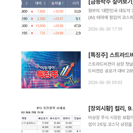
정부의 ‘대한민국 대도약 
(AI) 테마에 힘입어 코스피
일 한국거래소에 따르면 
2026-06-30 17:59
[특징주] 스트라드비
스트라드비젼이 상장 첫날 공모가 대비 2
드비젼은 공모가 대비 285
스트라드비젼은 독자적인 비젼
2026-06-30 09:02
다수의 양산 프로젝트를 수
[장외시황] 컬리, 9
비상장 주식 시장은 보합이었다. 29일 금융투자업계에 따르면 고기능성 우븐 
업이 26일 코스닥 상장을
공모가 범위는 2만4800원에서 2만8400원이다.