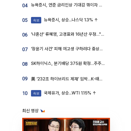
뉴욕증시, 연준 금리인상 기대감 꺾이자 상승...S&P500 사상 최고치 [종합]
04
뉴욕증시, 상승...나스닥 1.3% ↑
05
속보
'나혼산' 류혜영, 고경표와 16년산 우정…"자취방서 부모님과 마주쳐"
06
'장윤기 사건' 피해 여고생 구하려다 중상…고교생 의상자 지정
07
SK하이닉스, 분기배당 375원 확정…주주환원책 9월로 앞당겨 발표
08
09
美 ‘232조 하이브리드 제재’ 임박…K-태양광, 불확실성 털고 날개 다나
국제유가, 상승...WTI 1.15% ↑
10
속보
최신 영상