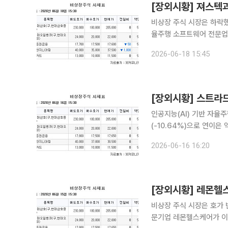
[장외시황] 져스텍
비상장 주식 시장은 하락했다. 18일 금융투자 업계에 따르면 초정밀 모션제어 전문기
율주행 소프트웨어 전문업
텍의 수요예측 경쟁률은 12
2026-06-18 15:45
공모가는 각각 1만2500
[장외시황] 스트라드
인공지능(AI) 기반 자율
(-10.64%)으로 연이은 약세를 보였다. 16일 비상장 주식 시
문기업 HD현대오일뱅크(
2026-06-16 16:20
를 기록했다. 새
[장외시황] 레몬헬
비상장 주식 시장은 호가 변화가 없었다. 15일 금융투자업계에
문기업 레몬헬스케어가 이