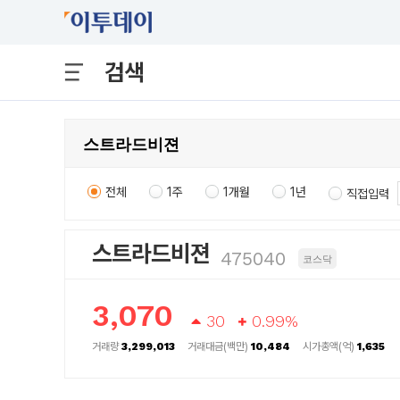
검색
전체
1주
1개월
1년
직접입력
스트라드비젼
475040
코스닥
3,070
30
0.99%
거래량
3,299,013
거래대금(백만)
10,484
시가총액(억)
1,635