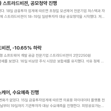
과 스트라드비젼, 공모청약 진행
업 져스텍과 자
체 스트라드비젼이 18~19일 일반투자자 대상 공모청약을 시작했다. 져스
94.99대1, 스트라드비젼의 수요예측 경쟁률은 381.30대1을 기록했다.
원, 1만2000원으로 확정되었다
비젼, -10.65% 하락
주행 소프트웨어 개발 공급 전문기업 스트라드비젼이 2만2250원
장은 보합세를 유지했다. 석유 정제 전
현대오일뱅크)와 신용카드 및 할부금융사 현대카드가 전날과 동일한 호가
벽배송 전문업체 오아시스는 호가 6950원(-0.7
스케어, 수요예측 진행
 따르면 의료용 마이데이터 플랫폼 전
날부터 19일까지 기관투자자 대상 수요예측을 진행한다. 희망공모가는