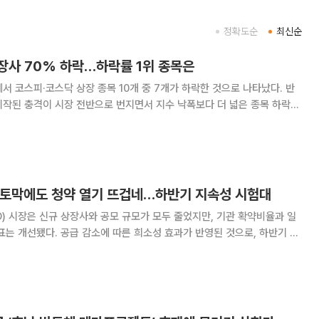
정확도순
최신순
장사 70% 하락…하락률 1위 종목은
서 코스피·코스닥 상장 종목 10개 중 7개가 하락한 것으로 나타났다. 반
시작된 충격이 시장 전반으로 번지면서 지수 낙폭보다 더 넓은 종목 하락이
한 종목은 1859개로 집계됐다. 전
 반토막에도 청약 열기 뜨겁네…하반기 지속성 시험대
O) 시장은 신규 상장사와 공모 규모가 모두 줄었지만, 기관 확약비율과 일
표는 개선됐다. 공급 감소에 따른 희소성 효과가 반영된 것으로, 하반기 공
업 IR큐더스가 집계한 ‘2026년 상반기
 상반기 신규 상장사는 총