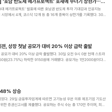
[급등락주 짚어보기] ‘호남 반도체 메가프로젝트’ 호재에 무더기 상한가⋯AI에 쏠린 투심
3대 메가프로젝트’ 발표에 따른 호남권 반도체 투자 기대감과 인공지능
 시장에서 4개, 코스닥 12개 등 총 16개 종목이 상한가를 기록했다. 30
이날 코스피 시장에서 상한가 기록한 종목은 금호건설우, 금호건설, 미래산
업, 삼화전자 등 4개 종목이다. 금호건설우(3만3800원
젼, 상장 첫날 공모가 대비 20% 이상 급락 출발
0% 이상 급락 출발했다. 30일 오전 9시 0분 현재 스트라
0원(23.75%) 하락한 9150원에 거래됐다. 공모가는 1만2000원이다.
 AI 기술을 기반으로 글로벌 완성차 업체(OEM) 및 Tier-1 고객사와
행해 왔으며, 현
.48% 상승
의류 제조기업 기도산
 위한 증권신고서를 제출했다. 공모하는 주식 수는 총 170만 주이며, 희망
 기업공개(IPO) 관련 상장 예비심사 청구종목으