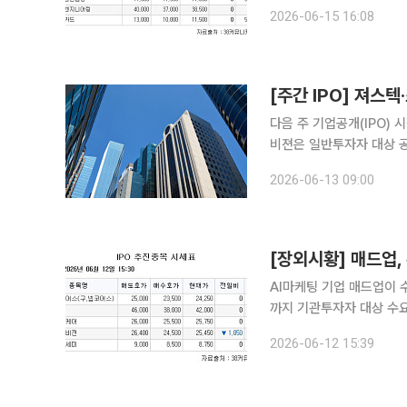
7500~1만원이고, 대표주관사는 KB증권이다. IPO
2026-06-15 16:08
수 목적용 항법 및 항재밍
[주간 IPO] 져
다음 주 기업공개(IPO)
비젼은 일반투자자 대상 공모청약에 나선다. 13일 한국거
일 코스닥 시장에 상장한다. 주
2026-06-13 09:00
기업 져스텍은 18~19일
[장외시황] 매드업,
AI마케팅 기업 매드업이 수요예측에 나섰다. 12일 금융
까지 기관투자자 대상 수요
희망공모가는 7000~8000원이다. 이날 비상장 주식 시장은 이틀 연
2026-06-12 15:39
체 한국증권금융은 호가 1만