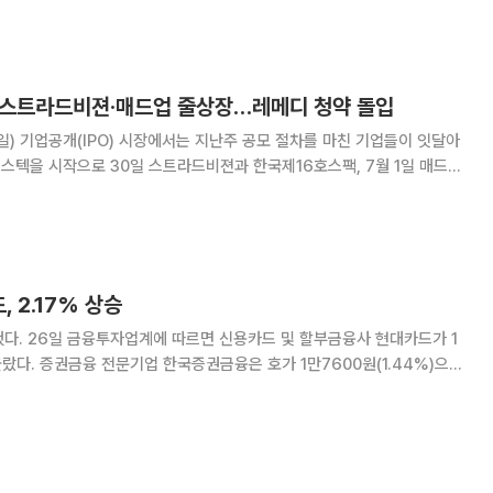
항재밍 토탈 솔루션 전문업체 덕
스텍·스트라드비젼·매드업 줄상장…레메디 청약 돌입
3일) 기업공개(IPO) 시장에서는 지난주 공모 절차를 마친 기업들이 잇달아
져스텍을 시작으로 30일 스트라드비젼과 한국제16호스팩, 7월 1일 매드업
장한다. 일반청약은 레메디가 7월 1~2일 진행하고, 기관투자자 대상 수요
예측은 에이치엘지노믹스가 7월 2~8일 실시한다. 상장
 2.17% 상승
 현대카드가 1
00원(1.44%)으로
티는 1만150원(-0.49