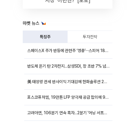
시장 '이번엔?' [포토]
마켓 뉴스
특징주
투자전략
스페이스X 주가 반등에 관련주 ‘껑충’⋯스피어 18%ㆍ에이치브이엠 12%↑
반도체 온기 탄 2차전지...삼성SDI, 장 초반 7% 넘게 껑충
美 태양광 관세 반사이익 기대감에 한화솔루션 20%대·OCI홀딩스 14%대 급등
포스코퓨처엠, 19만톤 LFP 양극재 공급 합의에 9%대 강세
고려아연, 106분기 연속 흑자...2분기 '어닝 서프라이즈'에 장 초반 12%대 강세