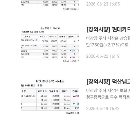
2026-06-23 16:05
개(IPO) 관련 상장 예
[장외시황] 현대카드,
비상장 주식 시장은 상승했다. 22일 금융투자 업계에 따르면 신용카드 및 할부금융사
만1750원(+2.17%)으로 올랐다. 온라인 패션 플랫폼 무신사는 호가 2만37
승했다. 석유 정제 전문기업 HD현대오일뱅크(구.현대오일뱅크)가 보합세를 유지했다. 증권금융 전
2026-06-22 16:19
문업체 한국증권금융은 1만7
[장외시황] 덕산넵코
비상장 주식 시장은 보합이었다. 19일 금융투자업계에 따르면 기업공개(IPO)
청구종목으로 특수 목적용 
(8.00%)으로 강세를 나타냈다. 상장 예비심사 승인종목으로 휴대용 엑스레이
2026-06-19 16:42