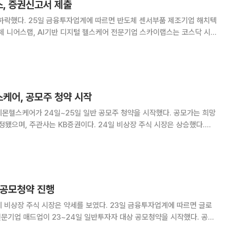
스, 증권신고서 제출
체 센서부품 제조기업 해치텍
업체 니어스랩, AI기반 디지털 헬스케어 전문기업 스카이랩스는 코스닥 시장
원회에
요예측은 7월 23~29일, 일반
스케어, 공모주 청약 시작
몬헬스케어가 24일~25일 일반 공모주 청약을 시작했다. 공모가는 희망
는 KB증권이다. 24일 비상장 주식 시장은 상승했다.
 예비심사 청구 종목으로 특수 목적용 항법 및 항재밍 토탈 솔루션 전문업
 2만7400원(+1.48%)으로 올
 공모청약 진행
 시장은 약세를 보였다. 23일 금융투자업계에 따르면 글로
 전문기업 매드업이 23~24일 일반투자자 대상 공모청약을 시작했다. 공모
0원으로 확정됐고, 수요예측 경쟁률은 1396.29대1을 기록했다. 기업공