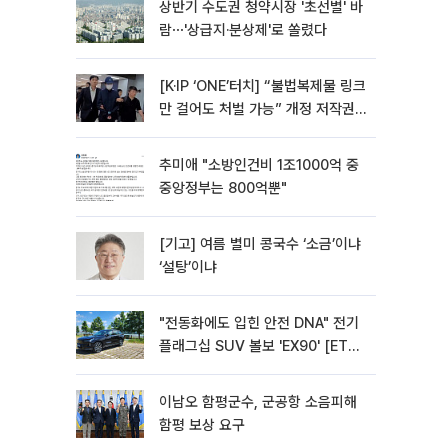
상반기 수도권 청약시장 '초선별' 바
람⋯'상급지·분상제'로 쏠렸다
[K·IP ‘ONE’터치] “불법복제물 링크
만 걸어도 처벌 가능” 개정 저작권
법 어떻게 바뀌었나
추미애 "소방인건비 1조1000억 중
중앙정부는 800억뿐"
[기고] 여름 별미 콩국수 ‘소금’이냐
‘설탕’이냐
"전동화에도 입힌 안전 DNA" 전기
플래그십 SUV 볼보 'EX90' [ET의
모빌리티]
이남오 함평군수, 군공항 소음피해
함평 보상 요구