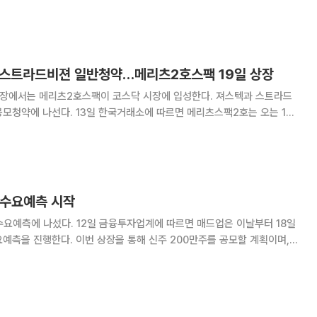
(기업공개)관련 상장 예비심사 청구종목으로 특
 토탈 솔루션 전문업체 덕산넵코어스(구.넵코
스텍·스트라드비젼 일반청약…메리츠2호스팩 19일 상장
 시장에서는 메리츠2호스팩이 코스닥 시장에 입성한다. 져스텍과 스트라드
래소에 따르면 메리츠스팩2호는 오는 19
관사는 메리츠증권이며 공모가는 2000원이다. 초정밀 모션 솔루션
 일반투자자 대상 공모청약을 진행한다.
 수요예측 시작
투자업계에 따르면 매드업은 이날부터 18일
예측을 진행한다. 이번 상장을 통해 신주 200만주를 공모할 계획이며,
속 상승했다. 증권금융 전문업
7650원(0.57%)으로 오