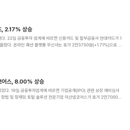
비심사 청구종목으로 특수 목적용 항
 2.17% 상승
 현대카드가 1
50원(+1.71%)으로 상
350원(-1.42%)으로
어스, 8.00% 상승
 관련 상장 예비심사
항법 및 항재밍 토탈 솔루션 전문기업 덕산넵코어스가 호가 2만7000원
 장치 전문업체 레메
디는 전날과 동일한 호가였다. 인공지능(AI) 기반 자율주행