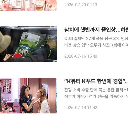
위해 민·관 합동 지원단을 현지에 파견하
2026-07-20 09:13
시아는 세계 4위 인구 규모를 가진 아
참치에 햇반까지 줄인상…하반
CJ제일제당 27개 품목 평균 8% 
비용 상승 압박 오뚜기·사조그룹에 이어 CJ제일제당까지 주요 제품 가격을 인상하면서 식품업계의
가격 인상이 본격화하고 있다. 출고가
2026-07-16 15:40
관광·소비·수출 한데 묶는 통합 클러
정부가 하반기 경기 반등을 가속하기 
대책을 본격 추진한다. 제품 수출에만
2026-07-14 11:42
브랜드를 체험하고 소비한 뒤 이를 글