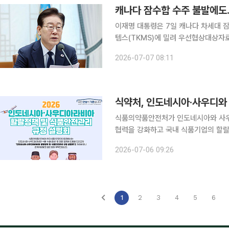
캐나다 잠수합 수주 불발에도…
이재명 대통령은 7일 캐나다 차세대 
템스(TKMS)에 밀려 우선협상대상자
못했지만, 대한민국 방산의 저력을 국제
2026-07-07 08:11
대통령은 이날 페이스북에 'K-방산의 
식약처, 인도네시아·사우디와
식품의약품안전처가 인도네시아와 사우
협력을 강화하고 국내 식품기업의 할랄
랄 인증 제도를 공유해 기업들의 수출 대응 역량을 
2026-07-06 09:26
인증원과 함께 이달 13일부터 17일까
1
2
3
4
5
6