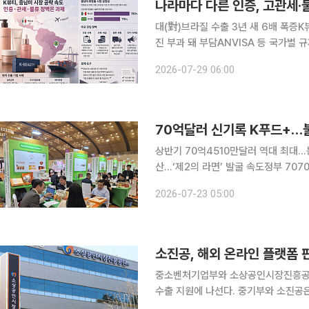
대(對)브라질 수출 3년 새 6배 폭증
진 부과 돼 부담ANVISA 등 국가별 규제 제각각 
로 K뷰티 기업들의 중남미 진출이 본격
2026-07-29 06:00
물류 부담 등이 시장 확대의 걸림돌로 
상반기 70억4510만달러 역대 최대…
산…‘제2의 라면’ 발굴 속도정부 707
벌 통상환경 변화와 공급망 불안, 환율
2026-07-23 05:00
어진 시장과 한류 확산을 발판으로 성장
소진공, 해외 온라인 플랫폼 
중소벤처기업부와 소상공인시장진흥공단
수출 지원에 나선다. 중기부와 소진공은 다음달 4일까지 ‘2026년 해외 온라인 플랫폼 판로지원 활
용’ 사업에 참여할 소상공인을 모집한다고 22일 밝혔다. 해외 온