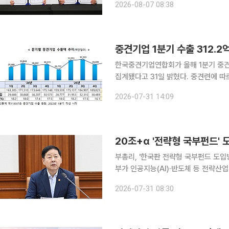
2026-08-07 08:38
영과 수출·
중견기업 1분기 수출 312.
한국중견기업연합회가 올해 1분기 중견기
집계됐다고 31일 밝혔다. 중견련에 따르면 중견기업 수출액은 전년 동기 287.8억달러에서 24.4억
달러 늘었다. 직전 분기보다도 2.4% 증가했다. 전체 수출에서 중견기업이 차지한
2026-07-31 14:09
전년 동기보다 3.9%포인트(p) 낮아졌
20조+α '전략형 국부펀드'
부총리, '한국판 전략형 국부펀드 도입방
부가 인공지능(AI)·반도체 등 전략산업
국부펀드인 한국투자공사(KIC) 내 별
2026-07-31 08:30
상이다. 해외 금융자산에 투자해 수익을