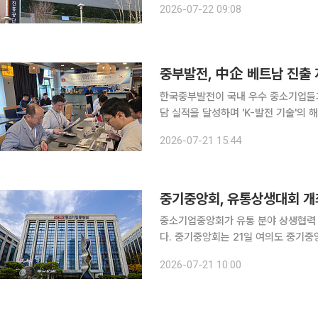
2026-07-22 09:08
상공인 온라인판로 지원사업의 일환으
중부발전, 中企 베트남 진출 
한국중부발전이 국내 우수 중소기업들과
담 실적을 달성하며 'K-발전 기술'의 해외 진출을 성
까지 5박 7일간 베트남 나트랑, 빈탄,
2026-07-21 15:44
시장개척단을 파견해 성황리에 현지 일
중기중앙회, 유통상생대회 개
중소기업중앙회가 유통 분야 상생협력 
다. 중기중앙회는 21일 여의도 중기중앙회에서 한국백화점협회, 한국온라인쇼핑협회, 한국체인스토
어협회와 공동으로 ‘제6회 유통상생대회’를 개최했다. 이날 행사에
2026-07-21 10:00
수 국회 정무위원회 위원장, 이병권 