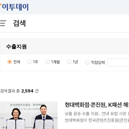
검색
전체
1주
1개월
1년
직접입력
검색결과 총
2,594
건
현대백화점·콘진원, K패션 
상품 운송·수출 지원…연내 유럽 시장
현대백화점이 한국콘텐츠진흥원(콘진원)
다. 일본 내 더현대 매장을 활용한 팝