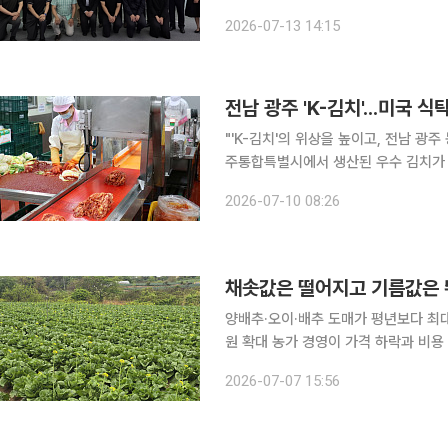
중소기업의 현지 진출 기반 마련을 위한
2026-07-13 14:15
서부발전은 9일 베트남 호찌민에서 수
전남 광주 'K-김치'...미국 
"'K-김치'의 위상을 높이고, 전남 광주 
주통합특별시에서 생산된 우수 김치가 
장성에서 생산된 김치 5.5t이 최근 광양항을 통해 
2026-07-10 08:26
의 해외 경쟁
채솟값은 떨어지고 기름값은 
양배추·오이·배추 도매가 평년보다 최
원 확대 농가 경영이 가격 하락과 비용 상승의 이중 압박을 받고 있다. 양배추와 오이, 배추 등 주요
채소 도매가격은 평년보다 최대 30% 
2026-07-07 15:56
재 부담은 고유가·고환율 여파로 커지고