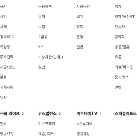
공시
금융정책
시장동향
재계
시황
은행
업계
전자/통신/IT
시세
보험
정책
자동차
장외/IPO
2금융
분양
중화학
특징주
카드
일반
항공/물류
투자전략
가상자산/핀테크
유통
채권/펀드
일반
의료/바이오
환율
중기/벤처
국제시황
일반
일반
문화·라이프
뉴스발전소
이투데이TV
스페셜리포트
관광
이슈크래커
e스튜디오
방송/TV
요즘, 이거
랭킹영상