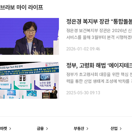
브라보 마이 라이프
정은경 복지부 장관 "통합돌봄
정은경 보건복지부 장관은 2026년 
서비스를 올해 3월부터 본격 시행하겠
해 초고령사회에 대응하겠다는 구상이다. 정 장관은 "의료·돌봄·주거·복지 서비스를 통합적
2026-01-02 09:46
공해 국민이 살던 곳에서 필요한 지원을
정부, 고령화 해법 ‘에이지테크
정부가 초고령사회 대응을 위한 핵심 전
력을 통한 산업 생태계 조성에 박차를 가
성전략’을 발표한 데 이어, 5월에는 
2025-05-30 09:13
했다. 지난 29일 서울 코엑스에서 열린 
마켓
금융
부동산
산업