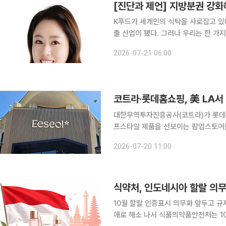
[진단과 제언] 지방분권 강화
K푸드가 세계인의 식탁을 사로잡고 있다
출 산업이 됐다. 그러나 우리는 한 가
지는가. 많은 사람들은 수도권의 기업과 글로벌 마케팅에서 답을 찾는다. 하지만 K푸드의 시작은 수
2026-07-21 06:00
도권이 아니다. 논과 밭에서 자란 농산
코트라·롯데홈쇼핑, 美 LA서
대한무역투자진흥공사(코트라)가 롯데홈
프스타일 제품을 선보이는 팝업스토어를
코트라는 롯데홈쇼핑과 함께 17일(현지시
2026-07-20 11:00
브(The Grove)'에서 K-뷰티·라
식약처, 인도네시아 할랄 의
10월 할랄 인증표시 의무화 앞두고 
애로 해소 나서 식품의약품안전처는 10월 시행되는 인도네시아의 할랄 인증표시 의무화에 대응하기