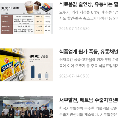
오뚜기, 카레·케첩류 6.1%, 후추류 
사도 할인·판촉 축소...커피·치킨 등 외식물가 들썩 하반기 들어 커피와 음
라 밥상을 책임지는 가공식품 가격까지
2026-07-14 05:30
원재료와 포장재, 물류비 부담에 고환
원재료값 상승·고환율에 원가 부담 가중"가격
료에 이어 오뚜기 등 주요 식음료업계
가에 경고등이 켜졌다. 출고가가 오르
2026-07-14 05:30
이 줄어들 경우 소비자가 실제로 부담하
서부발전, 베트남 수출지원센터
한국서부발전이 우수한 기술력을 갖춘 
수출지원센터를 개소했다. 서부발전은 9~10일(현지시간) 이틀간 베트남 호찌민과 하노이에서 협력