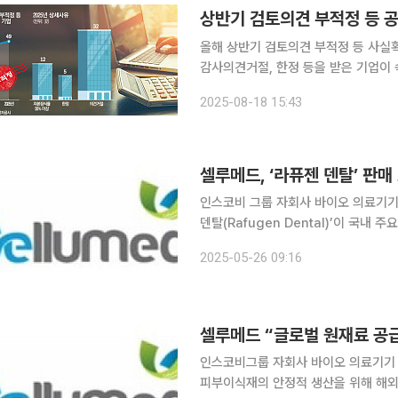
상반기 검토의견 부적정 등 공
올해 상반기 검토의견 부적정 등 사실
감사의견거절, 한정 등을 받은 기업이
요구된다. 18일 금융투자업계에 따르면 12월 결산법인의 상반기 사업보고서 제출 마감일인 14일
2025-08-18 15:43
‘반기검토(감사) 의견 부적정 등 사실확
셀루메드, ‘라퓨젠 덴탈’ 판
인스코비 그룹 자회사 바이오 의료기기
덴탈(Rafugen Dental)’이 국내
세가 본격화될 것으로 전망된다고 26일 밝혔다. 라퓨젠 덴탈은 임플란트 수술 
2025-05-26 09:16
건하는 고기능성 골이식재로, 뛰어난
셀루메드 “글로벌 원재료 공
인스코비그룹 자회사 바이오 의료기기
피부이식재의 안정적 생산을 위해 해