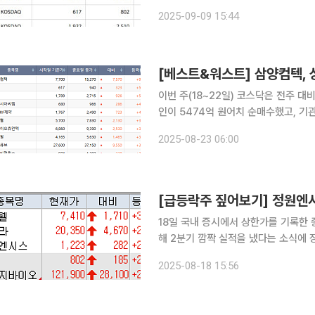
종목은 없었다. 동일스틸럭스는 전장 대비 840원(30.00%) 오른 3640원에 장을 마쳤다. 동일스
2025-09-09 15:44
틸럭스는 3거래일 연속 상한가를 기록
이번 주(18~22일) 코스닥은 전주 대비 
인이 5474억 원어치 순매수했고, 기관
코스닥에서 상승률 1위를 기록한 종목은 
2025-08-23 06:00
양컴텍은 지난달 24~30일 5일간 국
[급등락주 짚어보기] 정원엔
18일 국내 증시에서 상한가를 기록한 종목은
해 2분기 깜짝 실적을 냈다는 소식에 
원으로 전년 동기 대비 98.3% 증가했
2025-08-18 15:56
늘었다. 오로라도 호실적에 힘입어