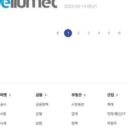
다고 14일 밝혔다. 원재료 공급망 강화는 고령화와 함께 정형외과 및 재건 수술 수요 상승에 따른 시
2025-05-14 09:21
장 확대 대응 전략의 일환이다. 기존 
1
2
3
4
5
6
마켓
금융
부동산
산업
공시
금융정책
시장동향
재계
시황
은행
업계
전자/통신/IT
시세
보험
정책
자동차