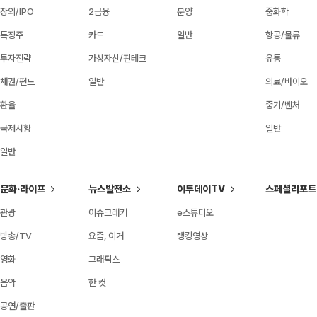
장외/IPO
2금융
분양
중화학
특징주
카드
일반
항공/물류
투자전략
가상자산/핀테크
유통
채권/펀드
일반
의료/바이오
환율
중기/벤처
국제시황
일반
일반
문화·라이프
뉴스발전소
이투데이TV
스페셜리포트
관광
이슈크래커
e스튜디오
방송/TV
요즘, 이거
랭킹영상
영화
그래픽스
음악
한 컷
공연/출판