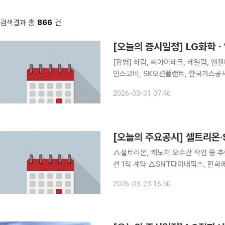
검색결과 총
866
건
[오늘의 증시일정] LG화
[합병] 하림, 씨아이테크, 케일럼, 엔젠바이오 [상호변경] 인티큐브 [주주총회] 
인스코비, SK오션플랜트, 한국가스공사
해양, 벽산, SUN&L, KC그린홀딩스
2026-03-31 07:46
풀무원, 태경산업, 강원랜드, 영흥, 황
[오늘의 주요공시] 셀트리온
△셀트리온, 캐노피 오수관 작업 중 추락사고 발생 △대한조선, 아프리카 
선 1척 계약 △SNT다이내믹스, 한화에어로스페이스와 5105억 변속기조립체 공급계약 △효성티
앤씨, 이창황·유영환 대표이사 신규선임…각자대표 체제 △삼성중공업
2026-03-23 16:50
2척 수주 △DYP, 양준규 신임 