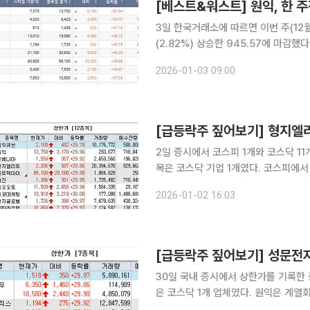
[베스트&워스트] 원익, 한 
3일 한국거래소에 따르면 이번 주(12월
(2.82%) 상승한 945.57에 마감
닥 상승을 이끌었다. 반면 외국인과 기관은 
2026-01-03 09:00
코스닥에서 가장 많이 오른 종목은 원
[급등락주 짚어보기] 형지
2일 증시에서 코스피 1개와 코스닥 11
목은 코스닥 기업 1개였다. 코스피에서 형지엘리트와 형지글로벌은 이재명 대통령의 중국 국빈 방문
동행 소식에 힘입어 상한가를 기록한 것으로 해석된다. 4~7일 진행
2026-01-02 16:03
에 패션그룹 형지가 사절단 중 하나로
[급등락주 짚어보기] 성문전
30일 국내 증시에서 상한가를 기록한 
은 코스닥 1개 업체였다. 원익은 계열회사인 원익홀딩스의 자회사 원익로보틱스가 글로벌 빅테크 기
업 메타와 협력하는 등 산업용 로봇시