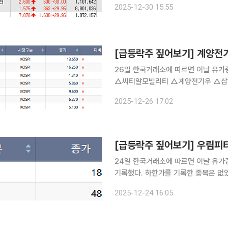
2025-12-30 15:55
전자의 무인 공장 도입 추진도 가시화
[급등락주 짚어보기] 계양전기
26일 한국거래소에 따르면 이날 유
△씨티알모빌리티 △계양전기우 △삼일
기록한 종목은 없었다. 삼일씨엔에스는 29.81% 상승한 6270원에 장을 마감했다. 삼일씨엔에스는
2025-12-26 17:02
이날 장중 일본 해상풍력발전 프로젝트에 
24일 한국거래소에 따르면 이날 유
기록했다. 하한가를 기록한 종목은 없었다. 코스닥 시장에서는 △피플바이오 △셀루메
티에스 △에이테크솔루션 등이 상한가였다. 피플바이오는 전날 장 마감 후 서울 강남
2025-12-24 16:05
및 건물을 983억 원에 양수한다고 공