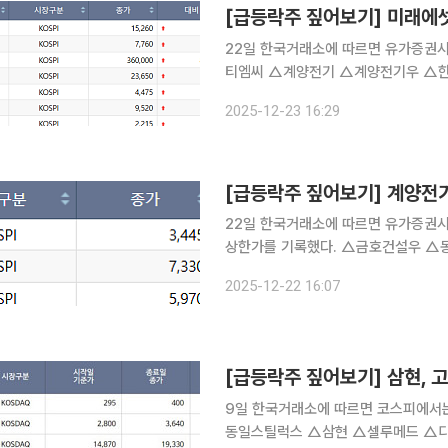
[급등락주 짚어보기] 미래에
22일 한국거래소에 따르면 유가증권
티엠씨 △계양전기 △계양전기우 △한
우는 하한가였다. 미래에셋증권우는 스페이스X 상장 최대 수혜주가 미래에셋증권이 될 수 있다는
2025-12-23 16:29
[급등락주 짚어보기] 계양전기
22일 한국거래소에 따르면 유가증권
상한가를 기록했다. △금호건설우 △동부건설우는 하한가였
폭까지 올라 각각 3445원, 7330원에
2025-12-22 16:07
후 현대트랜시스 대상 로보틱스 모듈 
[급등락주 짚어보기] 삼현, 
9일 한국거래소에 따르면 코스피에서는
동일스틸럭스 △삼현 △셀루메드 △디에