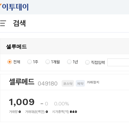
검색
전체
1주
1개월
1년
직접입력
셀루메드
049180
거래정지
코스닥
제약
1,009
0
0.00%
거래량
0
거래대금(백만)
0
시가총액(억)
840