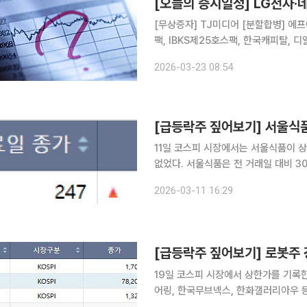
[오늘의 증시일정] LG전자·
[무상증자] TJ미디어 [분할합병] 에프
팩, IBKS제25호스팩, 한국캐피탈, 디알
온켐텍, 와이엠씨, 중앙에너비스, 아이
2026-03-23 08:54
오로스테크놀로지, 링크제니시스, 한
[급등락주 짚어보기] 서울식
11일 코스피 시장에서는 서울식품이 
없었다. 서울식품은 전 거래일 대비 30.00% 오른 247원에 거래를 마치며 가격제한폭까지 상승했
다. 시장에서는 최근 정부의 생활물가
2026-03-11 16:29
19일 코스피 시장에서 상한가를 기록
어링, 한국무브넥스, 한화갤러리아우 등이다. 이수스페셜티케미컬은 전 거래일 대비 
한 1만8000원에 거래를 마감했다. 