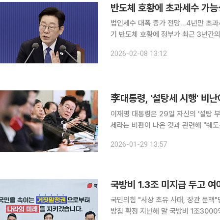
반도체 호황에 초과세수 가능
법인세수 대폭 증가 전망…4년만 초과
기 반도체 호황에 정부가 최근 3년간의 세수결손 흐름을 끊을 수 있다는 전망과 함께 경기부양을 위
한 연초 추가경정예산(추경)론이 급부상
2026-02-08 13:12
보이고 있지만 4년만의 초과세수 전환
李대통령, '설탕세 시행' 비난
이재명 대통령은 29일 자신의 '설탕 
세라는 비판이 나온 것과 관련해 "쉐도우 복싱
날 엑스(X·옛 트위터)에 "일반 재정
2026-01-29 13:57
부과하는 부담금은 다르고, 시행 방침
국방비 1.3조 미지급 두고 여
국민의힘 "사상 초유 사태, 장관 문책"
방침 확정 지난해 말 국방비 1조3000억 원이 제때 지급되지 않은 것을 두고 6일 여야가 충돌했다.