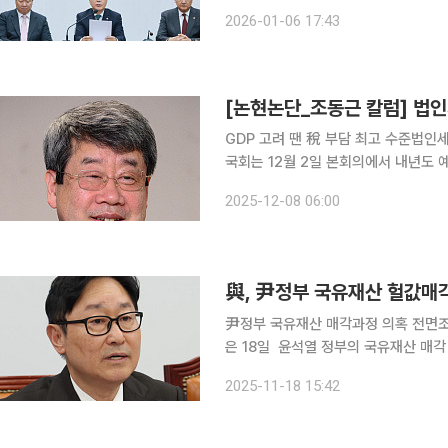
국민의힘은 '사상 초유의 사태'라며 관
2026-01-06 17:43
[논현논단_조동근 칼럼] 법인
GDP 고려 땐 稅 부담 최고 수준법인
국회는 12월 2일 본회의에서 내년도
을 의결했다. 국회를 통과한 예산 규모는 역
2025-12-08 06:00
상’이다. 내년부터 법인세 세율을 ‘모
與, 尹정부 국유재산 헐값매
尹정부 국유재산 매각과정 의혹 전면조사박범
은 18일 윤석열 정부의 국유재산 매각
정부 국유재산 헐값매각 진상규명 특별위원회' 구
2025-11-18 15:42
경에 대해 "윤석열 정부 시기(2022~