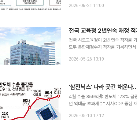
로 확대되는 흐름이다. 한국무역협회 국제무역통상연구원이 21일 발표한 ‘美 관세회피 대응 강화
2026-06-21 11:00
동향’ 보고서에 따르면, 최근 미국의 
전국 교육청 2년연속 재정 
전국 시도교육청이 2년 연속 적자를 기
모두 통합재정수지 적자를 기록하면서 
교육재정교부금이 줄어든 영향이라는 분석이 나온다. 26일 국회 교육
2026-05-26 13:19
주당 의원이 교육부 전자누리집 지
4월 수출 859억弗·반도체 173% 급
년 역대급 초과세수" 시사GDP 중심 재정 체계, 산업 
넘어 재정 운용의 틀까지 변화시킬 조짐
2026-05-10 17:12
수출 실적과 기업 이익은 물론 코스피