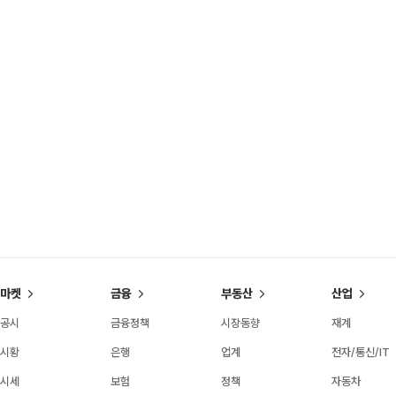
마켓
금융
부동산
산업
공시
금융정책
시장동향
재계
시황
은행
업계
전자/통신/IT
시세
보험
정책
자동차