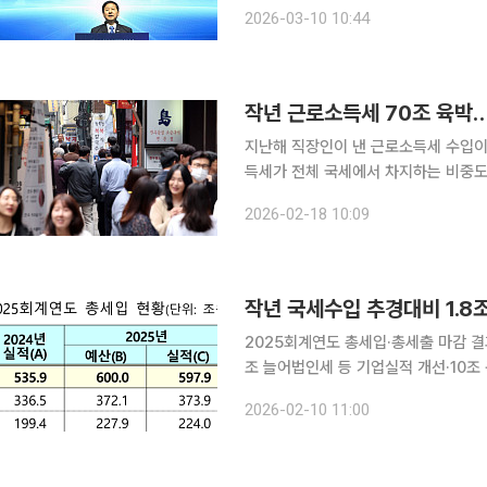
정경제부에 ‘2026 세법개정 건의서
2026-03-10 10:44
강화하고 경제력 집중을 완화하는 방
작년 근로소득세 70조 육박… 
지난해 직장인이 낸 근로소득세 수입이 
득세가 전체 국세에서 차지하는 비중도 18%대까지 확대됐다.
로소득세 수입은 68조4000억 원으로 집
2026-02-18 10:09
난 규모다. 근로소득세 수입은 2015
2025회계연도 총세입·총세출 마감 결과
조 늘어법인세 등 기업실적 개선·10조 
고…불용액은 5년새 최저 지난해 국세수입이 기업실적 개선 등에 힘입어 추가경정예산(추경) 대비
2026-02-10 11:00
2조원 가까이 늘어난 것으로 집계됐다.