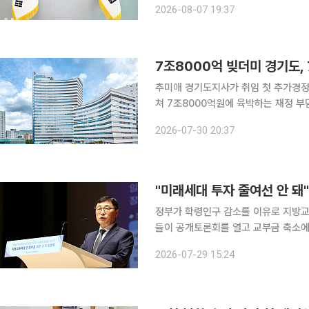
2026-08-07 19:37
했다. 국민의힘은 경기도 세수 추계
7조8000억 빚더미 경기도,
추미애 경기도지사가 취임 첫 추가경정
쳐 7조8000억원에 육박하는 재정 
역점사업 정리와 민생예산 축소를 둘러싼 갈등도 함께 커
2026-07-30 20:37
면, 경기도는 최근 '2026년도 제2회
"미래세대 투자 줄여선 안 돼
정부가 학령인구 감소를 이유로 지방
들이 공개토론회를 열고 교부금 축소에
인공지능(AI) 교육과 특수교육 등 교
2026-07-29 15:24
줄여서는 안 