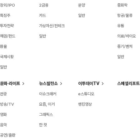
장외/IPO
2금융
분양
중화학
특징주
카드
일반
항공/물류
투자전략
가상자산/핀테크
유통
채권/펀드
일반
의료/바이오
환율
중기/벤처
국제시황
일반
일반
문화·라이프
뉴스발전소
이투데이TV
스페셜리포트
관광
이슈크래커
e스튜디오
방송/TV
요즘, 이거
랭킹영상
영화
그래픽스
음악
한 컷
공연/출판