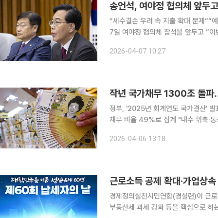
“세수결손 우려 속 지출 확대 문제““예결위서 문제 
7일 여야정 협의체 참석을 앞두고 “
지원 필요성은 인정하는 만큼 유가 피해 
2026-04-07 10:27
대표는 이날 국회에서 원내대책회의 이
작년 국가채무 1300조 돌파…
정부, '2025년 회계연도 국가결산'
채무 비율 49%로 집계 "내수 위축·통상 급변 충격에
을 돌파했다. 국내총생산(GDP) 대비
2026-04-06 13:18
을 보여주는 관리재정수지는 2년 연속
근로소득 공제 확대·가업상속
경제정의실천시민연합(경실련)이 근로소
부동산세 과세 강화 등을 핵심으로 하는 2026