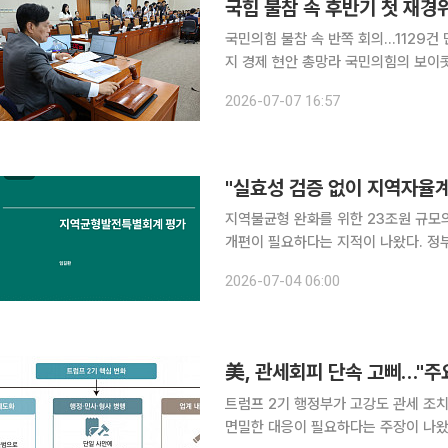
국민의힘 불참 속 반쪽 회의…1129
지 경제 현안 총망라 국민의힘의 보이콧 속에 '반쪽 회의'로 열린 22대 국회 후반기 첫 재정경제기획
위원회 전체회의에서 하반기 세법개정
2026-07-07 16:57
대규모 초과 세수 활용 방안이 최대 쟁
"실효성 검증 없이 지역자율
지역불균형 완화를 위한 23조원 규
개편이 필요하다는 지적이 나왔다. 정
정 결과와 실제 배분액이 불일치하는 
2026-07-04 06:00
고해야 한다는 설명
美, 관세회피 단속 고삐…"주
트럼프 2기 행정부가 고강도 관세 조
면밀한 대응이 필요하다는 주장이 나왔