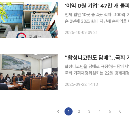
‘이익 0원 기업’ 47만 개 
전체 법인 10곳 중 4곳 적자…100억
손 2년째 30조 원대 지난해 순이익을 내지 못한 기업이 47만 개를 넘어서며 관련 통계 집계 이후
최대폭으로 증가한 것으로 확인됐다. 
2025-10-09 09:21
적자 신고를 한 셈이다. 반면 100억 
“합성니코틴도 담배”…국회 
합성니코틴을 담배로 규정하는 담배사업
국회 기획재정위원회는 22일 경제재
다. 담배의 정의를 기존 천연니코틴의 원료인 연초의 잎에서 연초 또는 니코틴으로 확대하는 게 이
2025-09-22 14:13
1
2
3
4
5
6