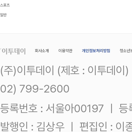
스포츠
일반
회사소개
이용약관
개인정보처리방침
청소년
(주)이투데이 (제호 : 이투데이
02) 799-2600
등록번호 : 서울아00197 ㅣ 등록일
발행인 : 김상우 ㅣ 편집인 : 