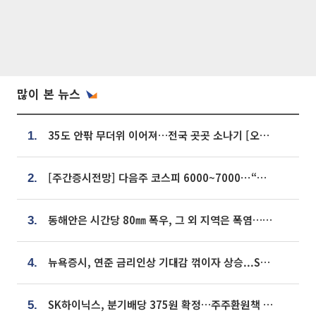
많이 본 뉴스
35도 안팎 무더위 이어져…전국 곳곳 소나기 [오늘 날씨]
1.
[주간증시전망] 다음주 코스피 6000~7000⋯“外人 수급은 정책이 변수”
2.
동해안은 시간당 80㎜ 폭우, 그 외 지역은 폭염…‘극과 극 날씨’
3.
뉴욕증시, 연준 금리인상 기대감 꺾이자 상승...S&P500 사상 최고치 [종합]
4.
SK하이닉스, 분기배당 375원 확정…주주환원책 9월로 앞당겨 발표
5.