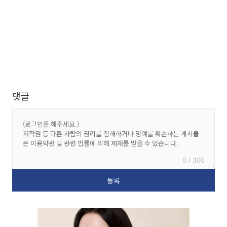
댓글
0 / 300