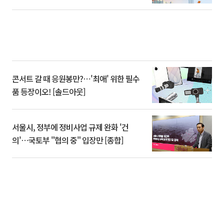
콘서트 갈 때 응원봉만?⋯'최애' 위한 필수
품 등장이오! [솔드아웃]
서울시, 정부에 정비사업 규제 완화 '건
의'⋯국토부 "협의 중" 입장만 [종합]