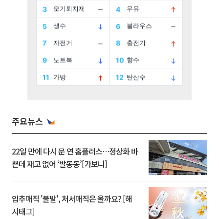
주요뉴스
22일 만에 다시 문 연 홈플러스…정상화 바
쁜데 재고 없어 ‘발동동’[가보니]
입추매직 '불발', 처서매직은 올까요? [해
시태그]