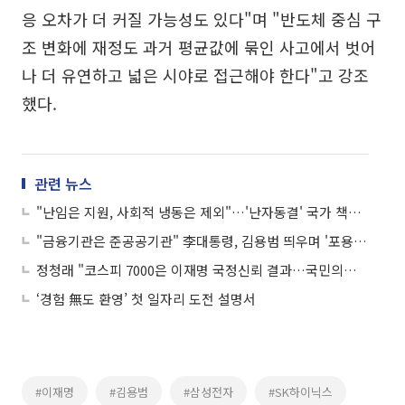
응 오차가 더 커질 가능성도 있다"며 "반도체 중심 구
조 변화에 재정도 과거 평균값에 묶인 사고에서 벗어
나 더 유연하고 넓은 시야로 접근해야 한다"고 강조
했다.
관련 뉴스
"난임은 지원, 사회적 냉동은 제외"…'난자동결' 국가 책임은 어디까지
"금융기관은 준공공기관" 李대통령, 김용범 띄우며 '포용금융' 드라이브
정청래 "코스피 7000은 이재명 국정신뢰 결과…국민의힘은 갈라파고스"
‘경험 無도 환영’ 첫 일자리 도전 설명서
#이재명
#김용범
#삼성전자
#SK하이닉스