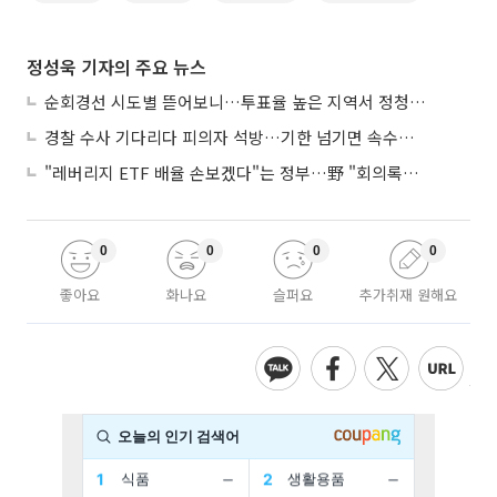
정성욱 기자의 주요 뉴스
순회경선 시도별 뜯어보니…투표율 높은 지역서 정청래 강세
경찰 수사 기다리다 피의자 석방…기한 넘기면 속수무책
"레버리지 ETF 배율 손보겠다"는 정부…野 "회의록부터 내놔야"
0
0
0
0
좋아요
화나요
슬퍼요
추가취재 원해요