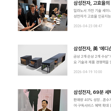
삼성전자, 고효율의 
밀라노서 가전 기술 세미나 
성전자가 고효율 인공지능(
시하는 현지 소비자 특성에
2026-04-23 08:47
전자는 21일(현지시간) 
삼성전자, 美 '에디
금상 2개·은상 2개 수상“가치 더하는 혁신 지속” 
요 기술과 제품 경쟁력을 인정받으며 다
플로리다주 포트마이어스에서 
2026-04-19 10:00
상 2개 등 총 4개의 상을
판매량 40% 성장…혼수가
어·구독서비스 혜택 확대 삼성전자가 건조 성능과 인공지능(AI) 기능을 강화한 2026년형 일체형