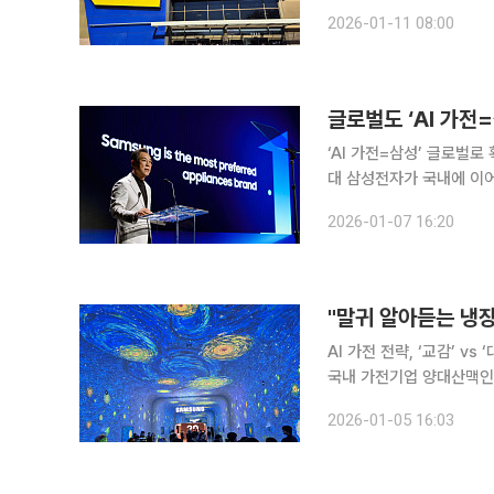
이’ 매장에 들어서자 가장 먼
2026-01-11 08:00
모여있는 공간 맨 앞줄에
‘AI 가전=삼성’ 글로벌
대 삼성전자가 국내에 이어 글로벌 시장에서도 ‘AI 가전=삼성’ 공식을 굳히겠다는 의지를 분명히 했
다. AI 가전을 중심으로 한
2026-01-07 16:20
성전자 DA사업부장 부사장
AI 가전 전략, ‘교감’ v
국내 가전기업 양대산맥인 
을 펼친다. 삼성전자는 사
2026-01-05 16:03
해 LG전자는 실질적으로 