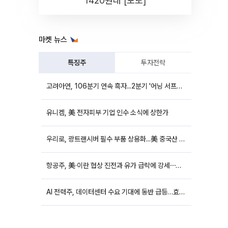
1420원대 [포토]
마켓 뉴스
특징주
투자전략
고려아연, 106분기 연속 흑자...2분기 '어닝 서프라이즈'에 장 초반 12%대 강세
유니켐, 美 전자피부 기업 인수 소식에 상한가
우리로, 광트랜시버 필수 부품 상용화...美 중국산 퇴출 추진에 상승세
항공주, 美·이란 협상 진전과 유가 급락에 강세⋯한진칼 8%↑
AI 전력주, 데이터센터 수요 기대에 동반 급등…효성중공업 10%↑