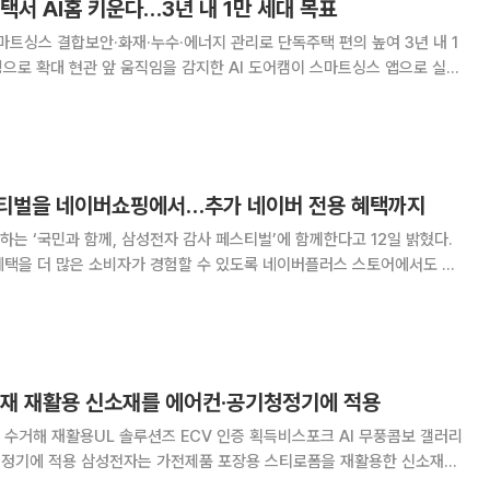
택서 AI홈 키운다…3년 내 1만 세대 목표
스마트싱스 결합보안·화재·누수·에너지 관리로 단독주택 편의 높여 3년 내 1
어캠이 스마트싱스 앱으로 실시
주방에서 발생한 연기를 센서가 감지하자 집 안 조명이 점멸했고 TV와 스피
커에서는 화재 발생을 알리는 음성이 흘러나왔다. 삼성전자는
티벌을 네이버쇼핑에서…추가 네이버 전용 혜택까지
는 ‘국민과 함께, 삼성전자 감사 페스티벌’에 함께한다고 12일 밝혔다.
혜택을 더 많은 소비자가 경험할 수 있도록 네이버플러스 스토어에서도 함
기획했다. 7월 5일까지 네이버플러스 스토어
장재 재활용 신소재를 에어컨·공기청정기에 적용
수거해 재활용UL 솔루션즈 ECV 인증 획득비스포크 AI 무풍콤보 갤러리
용 스티로폼을 재활용한 신소재를
장재에 적용해 글로벌 인증기관인 'UL 솔루션즈'로부터