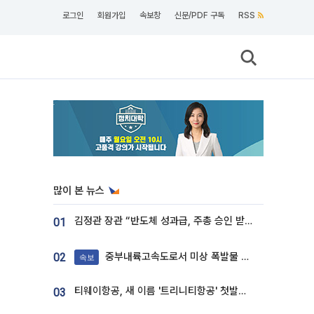
로그인
회원가입
속보창
신문/PDF 구독
RSS
많이 본 뉴스
김정관 장관 “반도체 성과급, 주총 승인 받도록”…상법·자본시장법 개정 시사
01
중부내륙고속도로서 미상 폭발물 발견
02
속보
티웨이항공, 새 이름 '트리니티항공' 첫발…SSC 전략 본격화
03