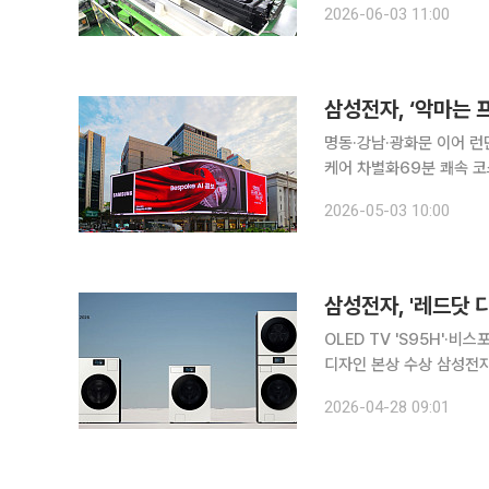
2026-06-03 11:00
ECV(Environmental 
명동·강남·광화문 이어 런
케어 차별화69분 쾌속 코스·진동소음 
를 입는다 2’와 협업해 
2026-05-03 10:00
일 밝혔다. 한국과 영국 
삼성전자, '레드닷 
OLED TV 'S95H'·
디자인 본상 수상 삼성전자가 ‘레드닷 디자인 어워드 2026(Red Dot Design Award 2026)’에
서 최고상 2개를 포함해 
2026-04-28 09:01
쟁력을 입증했다