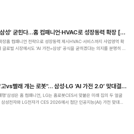
저 눈에 들어온 것은 삼성전자 인공지능(AI) 가전이었다. 가전 제품이
는 삼성전자의 '비스포크
글로벌도 ‘AI 가전=삼성’ 굳힌다…홈 컴패니언·HVAC로 성장동력 확장 [CES 2026]
로 확장홈 컴패니언 전략으로 성장동력 제시HVAC·서비스까지 사업영역 확
 차세대 성장 동력과 함께, 가전 사업의 미래 비전도 공개했다. 김철기 삼
은 6일(현지시간) 미국 라스
"말귀 알아듣는 냉장고vs빨래 개는 로봇"… 삼성·LG ‘AI 가전 2.0’ 맞대결 [CES 2026]
s ‘대행’삼성은 홈 컴패니언, LG는 홈로봇CES서 맞붙은 미래 집의 두 얼굴
삼성전자와 LG전자가 CES 2026에서 첨단 인공지능(AI) 가전 맞대결
용자와 교감하는 '홈 컴패니언'으로 진화한 AI 가전을 선보였다. 이에 대응
가사 노동을 직접 도