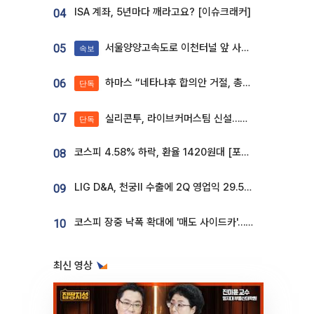
ISA 계좌, 5년마다 깨라고요? [이슈크래커]
04
서울양양고속도로 이천터널 앞 사고 발생
05
속보
하마스 “네타냐후 합의안 거절, 총선 앞두고 시간 끌기”
06
단독
07
실리콘투, 라이브커머스팀 신설…K뷰티 ‘글로벌 판매망’ 확대[K뷰티 라방戰]
단독
코스피 4.58% 하락, 환율 1420원대 [포토]
08
LIG D&A, 천궁Ⅱ 수출에 2Q 영업익 29.5%↑…수주잔고 24.6조 [종합]
09
코스피 장중 낙폭 확대에 '매도 사이드카'…외인 2.8조'팔자'· 개인 3.1조 '사자'
10
최신 영상