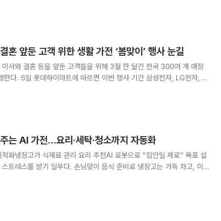
 일체형 세탁건조기 비스포크 AI 콤보는 2025년
약 40% 증가했다. 특히 혼
결혼 앞둔 고객 위한 생활 가전 ‘봄맞이’ 행사 눈길
이사와 결혼 등을 앞둔 고객들을 위해 3월 한 달간 전국 300여 개 매장
삼성전자, LG전자, 쿠
 구매 시 다품목 및 행사카드 혜택 등을 통해 다양한 할인 혜택을 제공한다.
보’, ‘비스포크 AI
여주는 AI 가전…요리·세탁·청소까지 자동화
적화냉장고가 식재료 관리·요리 추천AI 로봇으로 “집안일 제로” 목표 설
스트레스를 받기 일쑤다. 손님맞이 음식 준비로 냉장고는 가득 차고, 이
없이 늘어난다. 인공지능(AI) 기능을 갖춘 가전이 이런 집안일 부담을 한결
 특히, 명절에는 이불·수건 등 대량 세탁