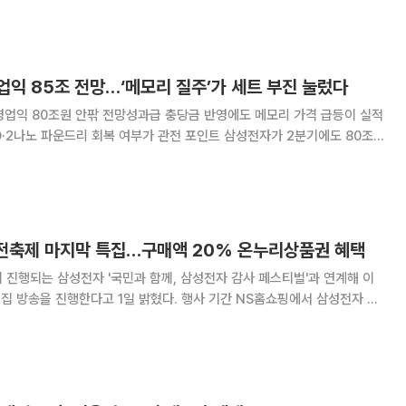
전문가들로부터 높은 평가를 받으며 업계
업익 85조 전망…‘메모리 질주’가 세트 부진 눌렀다
영업익 80조원 안팎 전망성과급 충당금 반영에도 메모리 가격 급등이 실적
파운드리 회복 여부가 관전 포인트 삼성전자가 2분기에도 80조
상 최대 실적 흐름을 이어갈 전망이다. 스마트폰·TV·가전 등 완제품 사업
른 원가 부담을 피하지 못했지만, AI
가전축제 마지막 특집…구매액 20% 온누리상품권 혜택
 진행되는 삼성전자 '국민과 함께, 삼성전자 감사 페스티벌'과 연계해 이
한다고 1일 밝혔다. 행사 기간 NS홈쇼핑에서 삼성전자 가
 고객은 구매 금액의 20%를 디지털 온누리상품권으로 받을 수 있다. 상
 9월 30일까지 삼성닷컴 홈페이지나