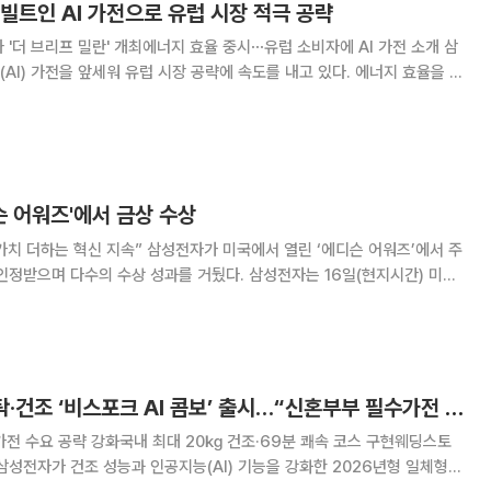
빌트인 AI 가전으로 유럽 시장 적극 공략
'더 브리프 밀란' 개최에너지 효율 중시⋯유럽 소비자에 AI 가전 소개 삼
AI) 가전을 앞세워 유럽 시장 공략에 속도를 내고 있다. 에너지 효율을 중
 맞춘 제품과 기능을 전면에 내세우며 시장 확대에 나선 모습이다. 삼성
이탈리아 밀라노에 위치한 법인 쇼룸
슨 어워즈'에서 금상 수상
삼성전자가 미국에서 열린 ‘에디슨 어워즈’에서 주
수의 수상 성과를 거뒀다. 삼성전자는 16일(현지시간) 미국
열린 ‘2026 에디슨 어워즈(Edison Awards)’에서 금상 2개와 은
 수상했다고 19일 밝혔다
삼성전자, 69분 세탁·건조 ‘비스포크 AI 콤보’ 출시…“신혼부부 필수가전 자리매김”
전 수요 공략 강화국내 최대 20㎏ 건조·69분 쾌속 코스 구현웨딩스토