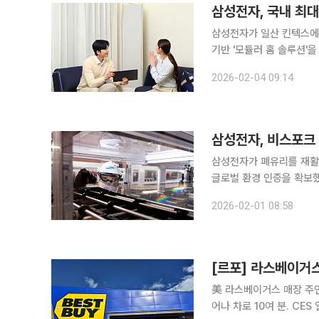
삼성전자, 국내 최대
삼성전자가 일산 킨텍스에서
기반 '모듈러 홈 솔루션'을 전시한다고 4일 밝혔다
을 소개하는 건설∙건축∙인테리어 
2026-02-04 09:14
목조 모듈러 주택사 '공간제
삼성전자가 폐유리를 재활용
글로벌 환경 인증을 확보했
재를 상용화했다는 점에서 의미가 크다. 삼성전자는 폐유리 재활용
2026-02-01 08:58
보’가 글로벌 인증기관 U
美 라스베이거스 매장 주인공 '삼성'
어나 차로 10여 분. CE