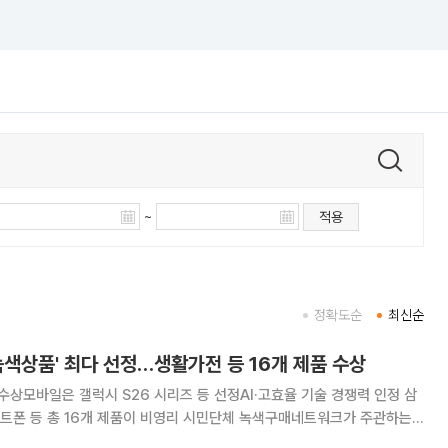
~
적용
정확도순
최신순
녹색상품' 최다 선정…생활가전 등 16개 제품 수상
수상모바일은 갤럭시 S26 시리즈 등 선정AI·고효율 기술 경쟁력 인정 삼
트폰 등 총 16개 제품이 비영리 시민단체 녹색구매네트워크가 주관하는
 녹색상품'에 선정됐다. AI 기반 에너지 절감 기술과 고효율 기술을 적용한