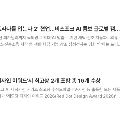
Claims Validations) 인증을 획득했다고
삼성전자, ‘악마는 프라다를 입는다 2’ 협업…비스포크 AI 콤보 글로벌 캠페인
던 피카딜리까지 옥외광고 확대‘AI 맞춤+’ 기반 세탁·건조 자동화…의류
저감 등 생활 체감 기능 강조 삼성전자는 영화 ‘악마는 프라다
일체형 세탁건조기 ‘비스포크 AI 콤보’ 글로벌 광고 캠페인을 전개한다고 3
주요 거점에서 옥외광고를 진행하며
디자인 어워드'서 최고상 2개 포함 총 16개 수상
비스포크 AI 세탁가전 시리즈 최고상 수상모바일·TV·가전 등 출품한 모든 제품
총 16개 상을 수상했다. 출품한 전 제품이 본상에 이름을 올리며 디자인 경
. 레드닷 디자인 어워