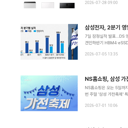
2026-07-28 09:00
제품들이 소비자와 환경 
삼성전자, 2분기 영
7일 잠정실적 발표…DS 
견인하반기 HBM4·eSSD·2나노 
원대 영업이익을 거두며 사
2026-07-05 13:35
은 메모리 가격 상승에 따
NS홈쇼핑, 삼성 
NS홈쇼핑은 오는 5일까지
번 주말 '삼성 가전축제' 특집 방송을 진행
전과 모바일 제품을 구매한
2026-07-01 10:06
품권은 제품 구매 후 오는