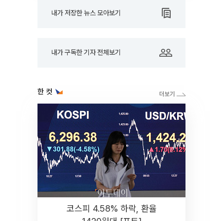
내가 저장한 뉴스 모아보기
내가 구독한 기자 전체보기
한 컷
코스피 4.58% 하락, 환율