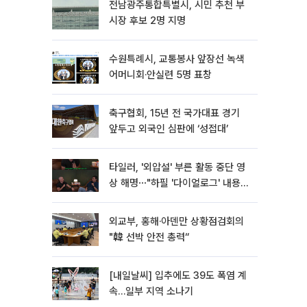
전남광주통합특별시, 시민 추천 부
시장 후보 2명 지명
수원특례시, 교통봉사 앞장선 녹색
어머니회·안실련 5명 표창
축구협회, 15년 전 국가대표 경기
앞두고 외국인 심판에 ‘성접대’
타일러, '외압설' 부른 활동 중단 영
상 해명⋯"하필 '다이얼로그' 내용이
라"
외교부, 홍해·아덴만 상황점검회의
"韓 선박 안전 총력“
[내일날씨] 입추에도 39도 폭염 계
속…일부 지역 소나기