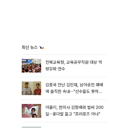
최신 뉴스
전북교육청, 교육공무직원 대상 역
량강화 연수
김종국 만난 김민재, 남아공전 패배
에 솔직한 속내⋯"선수들도 못하긴
했다"
아옳이, 한의사 김형배와 벌써 200
일⋯꽃다발 들고 "프러포즈 아냐"