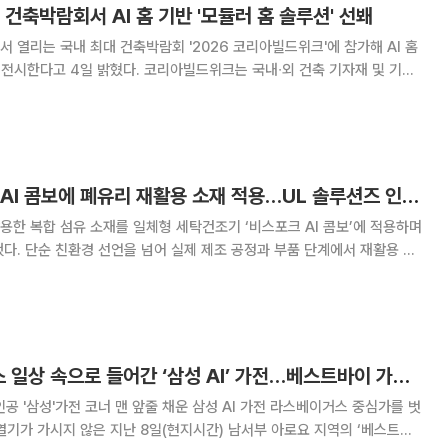
 건축박람회서 AI 홈 기반 '모듈러 홈 솔루션' 선봬
 열리는 국내 최대 건축박람회 '2026 코리아빌드위크'에 참가해 AI 홈
. 코리아빌드위크는 국내∙외 건축 기자재 및 기술
전문 전시회로 900여 개 업체가 참가한다. 삼성전자는 국내 최대
작소'와 협업해 AI 홈 기반의
삼성전자, 비스포크 AI 콤보에 폐유리 재활용 소재 적용…UL 솔루션즈 인증 획득
한 복합 섬유 소재를 일체형 세탁건조기 ‘비스포크 AI 콤보’에 적용하며
다. 단순 친환경 선언을 넘어 실제 제조 공정과 부품 단계에서 재활용 소
 소재를 적용한 ‘비스포크 AI 콤
L 솔루션즈로부터 환경성 주장 검증(E
[르포] 라스베이거스 일상 속으로 들어간 ‘삼성 AI’ 가전…베스트바이 가보니 [CES 2026]
가전 코너 맨 앞줄 채운 삼성 AI 가전 라스베이거스 중심가를 벗
S 열기가 가시지 않은 지난 8일(현지시간) 남서부 아로요 지역의 ‘베스트바