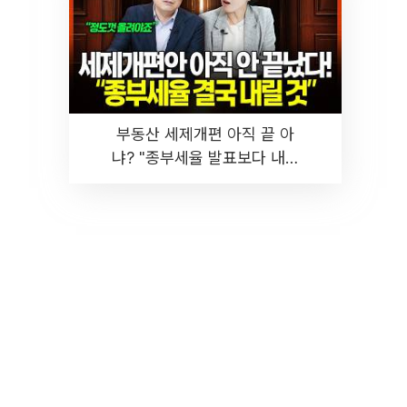
부동산 세제개편 아직 끝 아
냐? "종부세율 발표보다 내릴
것" 장기거주·양도세 전망 I 집
땅지성 I 김인만, 진미윤