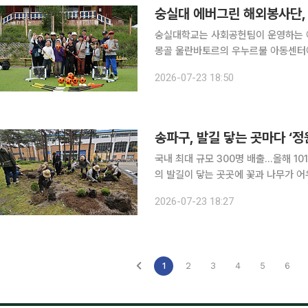
숭실대 에버그린 해외봉사단, 
숭실대학교는 사회공헌팀이 운영하는 에
몽골 울란바토르의 우누르불 아동센터에서 
사활동에는 학생 24명과 교직원 5명 
2026-07-23 18:50
들기 활동, 레크리에이션, K-팝 및 한
송파구, 발길 닿는 곳마다 ‘정
국내 최대 규모 300명 배출…올해 101개 주민참여형
의 발길이 닿는 곳곳에 꽃과 나무가 어
원사’ 양성에 박차를 가한다고 23일 밝혔다. 서울 송파구는 지난해부터 ‘마을정원사’
2026-07-23 18:27
을 운영, 현재까지 약 300명의 마을
1
2
3
4
5
6