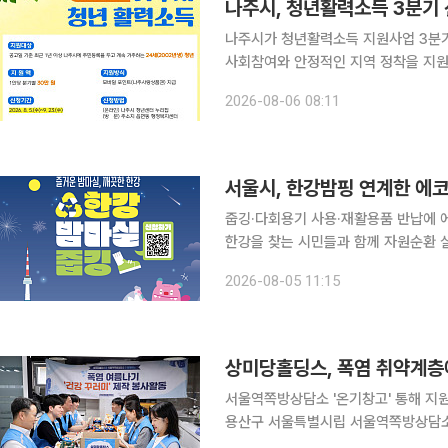
나주시, 청년활력소득 3분기 
나주시가 청년활력소득 지원사업 3분기 참여자를 모집한다. 6
사회참여와 안정적인 지역 정착을 지원
신청을 받는다. 지원 대상은 공고일 기준 최근 1년 이상 나주시에 주민등록을 두고 계속 거주한
2026-08-06 08:11
2002년생 청년이다. 사회관계망서비스(
서울시, 한강밤핑 연계한 에
줍깅·다회용기 사용·재활용품 반납에 에코마일리지 적립 서울시가 
한강을 찾는 시민들과 함께 자원순환 실천에 나선다. 5일 서울시는 한
매주 금요일과 토요일 ‘한강 밤마실 줍
2026-08-05 11:15
일까지 금묘일과 토요일에 여의도공원
상미당홀딩스, 폭염 취약계층에
서울역쪽방상담소 '온기창고' 통해 지원임직원 
용산구 서울특별시립 서울역쪽방상담소
봉사활동을 진행했다고 5일 밝혔다. 이번 봉사활동은 여름철 폭염에 취약한 이웃들의 건강한 여름