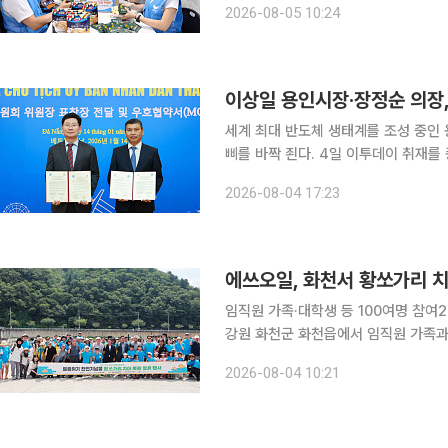
2026-08-05 10:24
나기를 돕기 위해
이상일 용인시장·장정순 의장,
세계 최대 반도체 생태계를 조성 중인
삐를 바짝 죈다. 4일 이투데이 취재를 종합하면, 이상일 용인특례시장은 용인특례시와 우호협약을
체결한 베트남 다낭시의 공식 초청을 
2026-08-04 17:23
이번 방문에는 장정순 용인특례시의회 
에쓰오일, 화천서 황쏘가리 치
임직원 가족·대학생 등 100여명 참여2008년부
강원 화천군 화천읍에서 임직원 가족과
황쏘가리 치어 방류 봉사활동을 진행했다고 4일 밝혔다. 이번 행
2026-08-04 10:21
호하고 담수 생태계 보전에 대한 관심