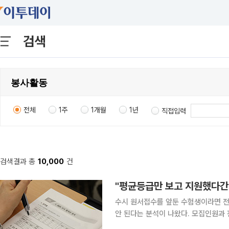
검색
전체
1주
1개월
1년
직접입력
검색결과 총
10,000
건
"평균등급만 보고 지원했다간 
수시 원서접수를 앞둔 수험생이라면 전
안 된다는 분석이 나왔다. 모집인원과
보다 정확한 지원 전략을 세울 수 있다는 조언이다. 7일 이투스 교육평가