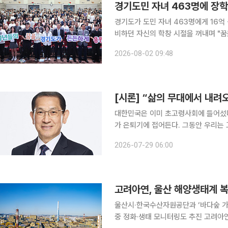
경기도민 자녀 463명에 장학
경기도가 도민 자녀 463명에게 16
비하던 자신의 학창 시절을 꺼내며 "꿈을 응
취재를 종합하면, 추 지사는 7월 3
2026-08-02 09:48
회장학회 주관 '2026년 경기도민 자
[시론] “삶의 무대에서 내려
대한민국은 이미 초고령사회에 들어섰다.
가 은퇴기에 접어든다. 그동안 우리는
더 근본적인 질문을 던져야 한다. 은
2026-07-29 06:00
용할 것인가. 이는 초고령사회가 풀어야
고려아연, 울산 해양생태계 복
울산시·한국수산자원공단과 ‘바다숲 가
중 정화·생태 모니터링도 추진 고려아연이 울산 사업장 인근 해양생태계 복원을 위해 1억원을 후원