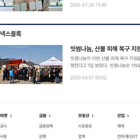
로 위촉했다. '공빠' 문성택 씨는 한의사이며, 유영란 씨는 '공마'라는 이름으로 문 씨와 함께 공빠티
2026-07-20 15:43
비를 운영하고 있다. 두 사람은 전국 
넥스블록
빗썸나눔, 산불 피해 복구 지
빗썸나눔이 이번 산불 피해 복구 지원을
행한다고 1일 밝혔다. 빗썸나눔은 1차로 3월 29일 영덕국민체육센터를 찾아 라면, 과자, 음료, 수
건, 속옷, 이불 등 구호물품을 전달했다. 뿐만 아니라, 빗썸나눔 임직원들도 직접 피해 현장을 
2025-04-01 09:02
이재민 지원, 구호물품 정리 및 분배, 
마켓
금융
부동산
산업
공시
금융정책
시장동향
재계
시황
은행
업계
전자/통신/IT