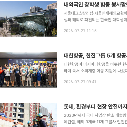
내외국인 장학생 합동 봉사활
서울테크스칼러십·서울인재해외교환학생장학금 장학생 10
생과 해외로 파견되는 한국인 대학생이 한자리
서울미래인재재단이 이달 26일 서울형
2026-07-27 11:15
는 동행'을 열고 환경정비 봉사활동과 
대한항공이 아시아나항공을 비롯한 한
하며 독서 소외계층 아동 지원에 나섰다. 대한항공은 24일 서울 강서구 대한항공 본사에서 
재능기부 캠페인 '베터 투모로 스튜디오(Be
2026-07-27 09:41
이번 행사에는 대한항공과 아시아나항공
롯데, 환경부터 현장 안전까지
2030년까지 국내 사업장 탄소 배출량
데건설, 해외 3개국 11개 그룹사 안전진단 확대 롯데그룹은 탄소중립과 사업장