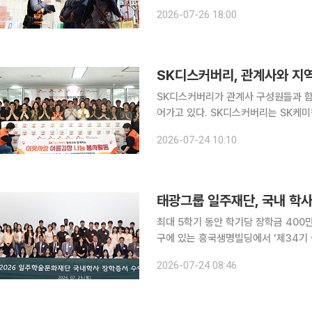
공헌을 중심으로 ESG(환경·사회·지배
2026-07-26 18:00
로 '탄소중립 로드맵 2.0'을 추진하고 있
SK디스커버리, 관계사와 지
SK디스커버리가 관계사 구성원들과 함
어가고 있다. SK디스커버리는 SK케미칼·SK가스·SK바이오사이언스 등 관계사가 참여한 연합 봉사
활동을 상반기 두 차례 진행해 구성원 60명이 참여했
2026-07-24 10:10
·안동 등 주요 사업장이 위치한 지역의
태광그룹 일주재단, 국내 학사
최대 5학기 동안 학기당 장학금 400만원 지원 태광그룹 일주학술문화재단은 지난
구에 있는 흥국생명빌딩에서 ‘제34기 국
에 선발된 장학생 60명은 인문사회계열 1
2026-07-24 08:46
은 올해부터 예체능계열까지 선발 인원