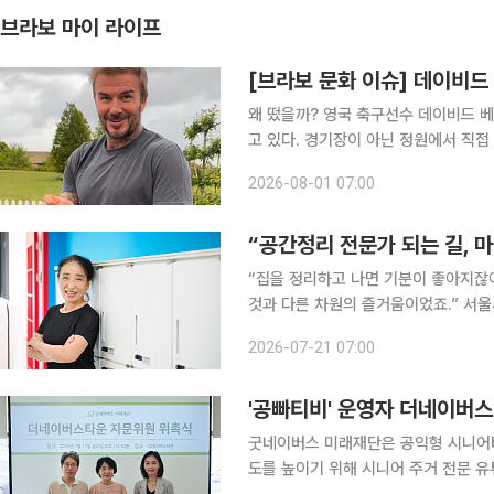
브라보 마이 라이프
[브라보 문화 이슈] 데이비드 
왜 떴을까? 영국 축구선수 데이비드 베컴(51)이 최근 인스타그램을 통해 공개한 일상이 화제를 모으
고 있다. 경기장이 아닌 정원에서 직접
그의 SNS를 대표하는 풍경이 됐다. 
2026-08-01 07:00
층도 늘고 있다. 왜 사람들은 인생 2막
“공간정리 전문가 되는 길, 
“집을 정리하고 나면 기분이 좋아지잖아
것과 다른 차원의 즐거움이었죠.” 서울시 강서50플러스센터에서 진행한 ‘시니어 라이프 공간정리
전문가’ 교육과정 현장에서 참가자 이승미(67) 씨를 만났다.
2026-07-21 07:00
스가 관심을 받고 있다. 고령 1인 가구
'공빠티비' 운영자 더네이버
굿네이버스 미래재단은 공익형 시니어타
도를 높이기 위해 시니어 주거 전문 유