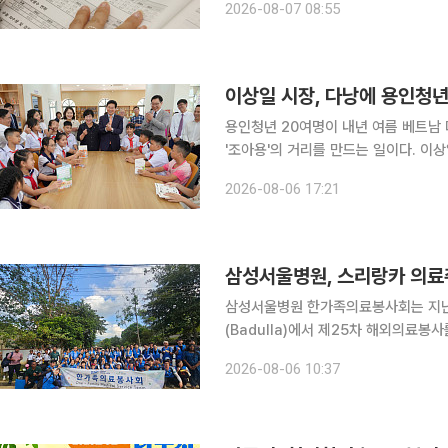
2026-08-07 08:55
전 점검할 입결 분석 포인트'를 통해 
이상일 시장, 다낭에 용인청년
용인청년 20여명이 내년 여름 베트남 
'조아용'의 거리를 만드는 일이다. 이상일
투데이 취재를 종합하면 이 시장은 이
2026-08-06 17:21
안 꽝푸구 당서기, 후인응옥바 인민위
삼성서울병원, 스리랑카 의료
삼성서울병원 한가족의료봉사회는 지난
(Badulla)에서 제25차 해외의료봉사를 진행했다고 6일
원 가족, 성균관대 의과대학 학생 등 
2026-08-06 10:37
대책과 스리랑카 보건국, 바둘라 주정부