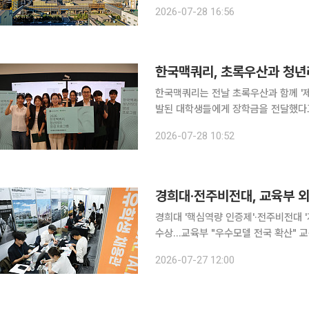
한다. 고려아연은 울산광역시, 한국수산자원공단과 울산 울주군 서생면 평동 해역 일대에서 ‘바다숲
2026-07-28 16:56
가꾸기’ 사업을 추진하기 위한 3자간 
한국맥쿼리, 초록우산과 청년
한국맥쿼리는 전날 초록우산과 함께 '
발된 대학생들에게 장학금을 전달했다고
2월까지 장학금 지원과 함께 맥쿼리 임
2026-07-28 10:52
경희대·전주비전대, 교육부 외
경희대 '핵심역량 인증제'·전주비전대 
수상…교육부 "우수모델 전국 확산" 교육부가 외국인 유학생의 취업과 창업, 지역 정주를 지원하는
우수 모델을 운영한 대학으로 경희대
2026-07-27 12:00
핵심역량 인증제를 기반으로 한 취업 