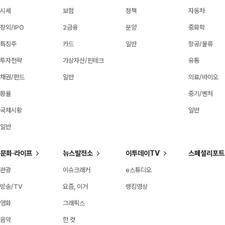
시세
보험
정책
자동차
장외/IPO
2금융
분양
중화학
특징주
카드
일반
항공/물류
투자전략
가상자산/핀테크
유통
채권/펀드
일반
의료/바이오
환율
중기/벤처
국제시황
일반
일반
문화·라이프
뉴스발전소
이투데이TV
스페셜리포트
관광
이슈크래커
e스튜디오
방송/TV
요즘, 이거
랭킹영상
영화
그래픽스
음악
한 컷