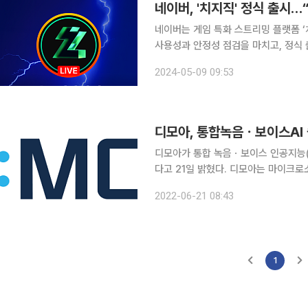
네이버는 게임 특화 스트리밍 플랫폼 ‘
사용성과 안정성 점검을 마치고, 정식
침이다. 지난해 12월 베타서비스로 선보인 치지직은 약 4개월 간 서비스 완성도를 높이며 탄탄한 성
2024-05-09 09:53
장을 이어왔다. 트위치 구독기간 합산 
디모아, 통합녹음ㆍ보이스AI 
디모아가 통합 녹음ㆍ보이스 인공지능(A
다고 21일 밝혔다. 디모아는 마이크로소프트(Microsoft), 어도비(Adobe), 유니티(Unity) 등의
제품을 서비스하는 쌍방울그룹 IT 전
2022-06-21 08:43
에 공급할 수 있게 됐다. 2011년 설립
1