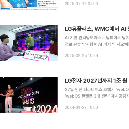
2025-07-16 05:00
일각에서는 갤럭시 AI와의 통합 전환
LG유플러스, WMC에서 AI
AI 기반 안티딥보이스로 딥페이크 탐지
정보 유출 방지향후 AI 비서 '익시오'에 탑
스는 다음 달 3일 스페인 바르셀로나
2025-02-25 10:24
인정보 유출을 막는 인공지능(AI)·양자
27일 인천 파라다이스 호텔서 ‘webOS
‘webOS 플랫폼 3대 전략’ 제시공감지
변화 속도올해 웹OS 플랫폼 매출 1조 원 돌파 전망 LG전자가 앞으로 3년
2024-09-29 10:00
'미디어&엔터테인먼트 플랫폼 기업'으