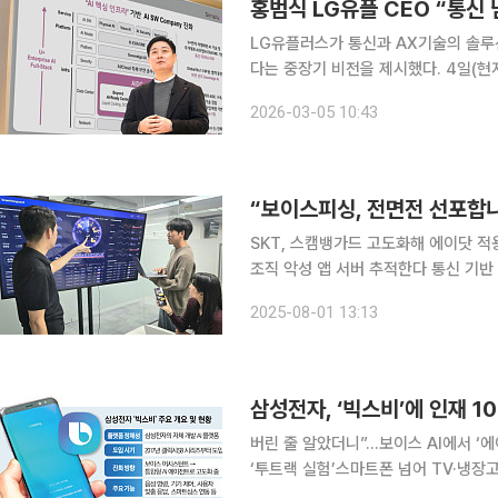
홍범식 LG유플 CEO “통신 
LG유플러스가 통신과 AX기술의 솔루
다는 중장기 비전을 제시했다. 4일(현지시간) 스페인 바르셀로나에서 열린 MWC26 기자 간담회에
서 홍범식 LG유플러스 CEO(사장)는
2026-03-05 10:43
중심의 SW 기업이 되는 것"이라며 "
“보이스피싱, 전면전 선포합니
SKT, 스캠뱅가드 고도화해 에이닷 적
조직 악성 앱 서버 추적한다 통신 기반 금융 사기가 진화하자, 이동통신 3사가 인공지능(AI)을 앞세
워 전면전에 돌입했다. 스팸·스미싱·보
2025-08-01 13:13
자 인식, 이상 통화 감지 등 AI 보안
삼성전자, ‘빅스비’에 인재 
버린 줄 알았더니”…보이스 AI에서 ‘
‘투트랙 실험’스마트폰 넘어 TV·냉장고까지…빅
플랫폼 ‘빅스비’를 단순 보이스 어시스