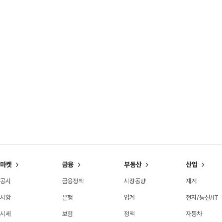
마켓
금융
부동산
산업
공시
금융정책
시장동향
재계
시황
은행
업계
전자/통신/IT
시세
보험
정책
자동차