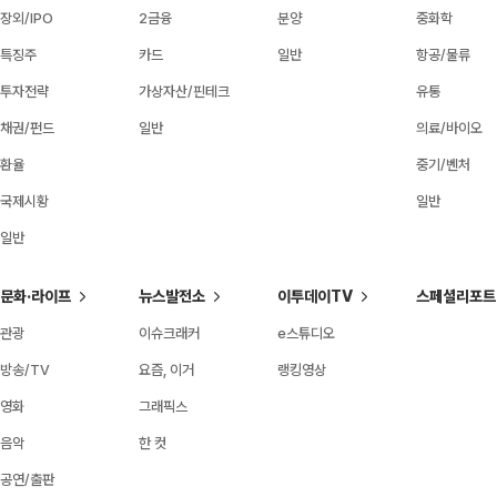
장외/IPO
2금융
분양
중화학
특징주
카드
일반
항공/물류
투자전략
가상자산/핀테크
유통
채권/펀드
일반
의료/바이오
환율
중기/벤처
국제시황
일반
일반
문화·라이프
뉴스발전소
이투데이TV
스페셜리포트
관광
이슈크래커
e스튜디오
방송/TV
요즘, 이거
랭킹영상
영화
그래픽스
음악
한 컷
공연/출판