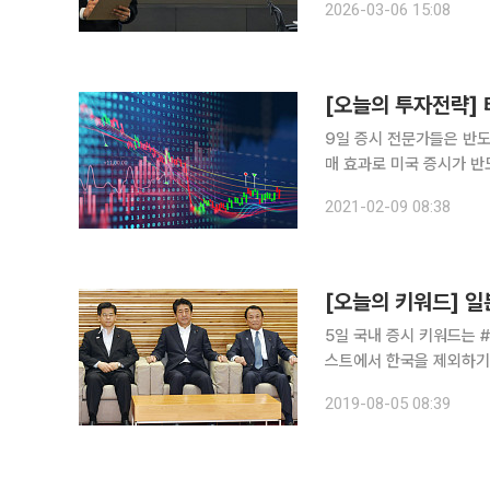
2026-03-06 15:08
온 코스피 상승 흐름 역시
[오늘의 투자전략]
9일 증시 전문가들은 반도
매 효과로 미국 증시가 반도체,
권 연구원 = 전일 한국 
2021-02-09 08:38
체 업종 영향으로 관련 기
[오늘의 키워드] 
5일 국내 증시 키워드는 #일본 #
스트에서 한국을 제외하기
통령이 미국의 중국에 추
2019-08-05 08:39
제로 2일 코스피지수는 전 