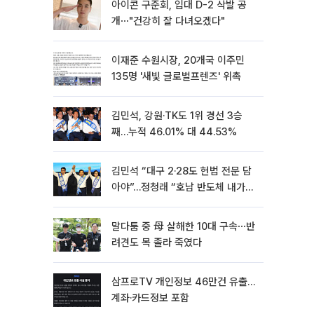
아이콘 구준회, 입대 D-2 삭발 공
개⋯"건강히 잘 다녀오겠다"
이재준 수원시장, 20개국 이주민
135명 '새빛 글로벌프렌즈' 위촉
김민석, 강원·TK도 1위 경선 3승
째…누적 46.01% 대 44.53%
김민석 “대구 2·28도 헌법 전문 담
아야”…정청래 “호남 반도체 내가
제일 잘할 것”
말다툼 중 母 살해한 10대 구속⋯반
려견도 목 졸라 죽였다
삼프로TV 개인정보 46만건 유출…
계좌·카드정보 포함