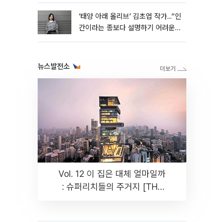
‘태양 아래 올리브’ 김초엽 작가...“인
간이라는 종보다 설명하기 어려운
한 사람을 쓰고 싶었다”[문화人터
뷰]
뉴스발전소
Vol. 12 이 집은 대체 얼마일까
: 슈퍼리치들의 주거지 [THE
RARE]