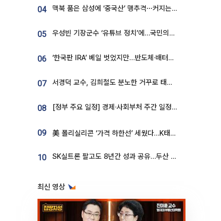
맥북 품은 삼성에 ‘중국산’ 맹추격⋯커지는 노트북 OLED 시장
04
우성빈 기장군수 ‘유튜브 정치’에…국민의힘 군의원들 집단 반발
05
‘한국판 IRA’ 베일 벗었지만…반도체·배터리 업계 “시행령이 관건”
06
서경덕 교수, 김희철도 분노한 거꾸로 태극기⋯"엉터리는 아냐, 아쉬울 뿐"
07
[정부 주요 일정] 경제·사회부처 주간 일정 (8월 10일 ~ 8월 14일)
08
09
美 폴리실리콘 ‘가격 하한선’ 세웠다…K태양광 수혜 기대
SK실트론 팔고도 8년간 성과 공유…두산 인수대금 2.3조가 끝 아냐
10
최신 영상