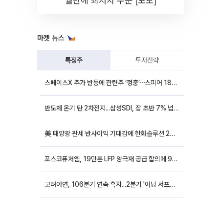
월만에 최저치 수준 [포토]
마켓 뉴스
특징주
투자전략
스페이스X 주가 반등에 관련주 ‘껑충’⋯스피어 18%ㆍ에이치브이엠 12%↑
반도체 온기 탄 2차전지...삼성SDI, 장 초반 7% 넘게 껑충
美 태양광 관세 반사이익 기대감에 한화솔루션 20%대·OCI홀딩스 14%대 급등
포스코퓨처엠, 19만톤 LFP 양극재 공급 합의에 9%대 강세
고려아연, 106분기 연속 흑자...2분기 '어닝 서프라이즈'에 장 초반 12%대 강세