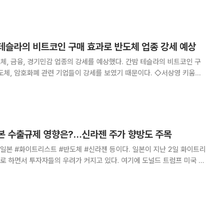
 변동성이 확대될 가능성이 제기된다.
 테슬라의 비트코인 구매 효과로 반도체 업종 강세 예상
체, 금융, 경기민감 업종의 강세를 예상했다. 간밤 테슬라의 비트코인 구
 암호화폐 관련 기업들이 강세를 보였기 때문이다. ◇서상영 키움증
증시는 애플카 관련 자동차 업종과 금요일 미 증시에서 약세를 보였던 반도
업들이 하락하며 1% 가까이 약세
일본 수출규제 영향은?…신라젠 주가 향방도 주목
화이트리스트 #반도체 #신라젠 등이다. 일본이 지난 2일 화이트리
로 하면서 투자자들의 우려가 커지고 있다. 여기에 도널드 트럼프 미국 대
가 관세를 부과하겠다고 언급하자 한국 금융시장의 변동성이 확대됐다. 실
거래일 대비 0.95% 하락한 199