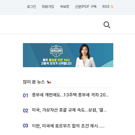
로그인
회원가입
속보창
신문/PDF 구독
RSS
많이 본 뉴스
종부세 개편에도…1·3주택 종부세 격차 2028년부터 확대
01
미국, 가상자산 포괄 규제 속도…상원, ‘클래리티법’ 9월 절차투표 추진
02
03
이란, 미국에 호르무즈 합의 조건 제시…美 “경기 아직 안 끝나” [종합]