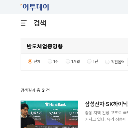
검색
전체
1주
1개월
1년
직접입력
검색결과 총
3
건
삼성전자·SK하이닉
중동 지역 긴장 고조로 국
커지고 있다. 유가 상승이
도체 대형주의 실적 전망에