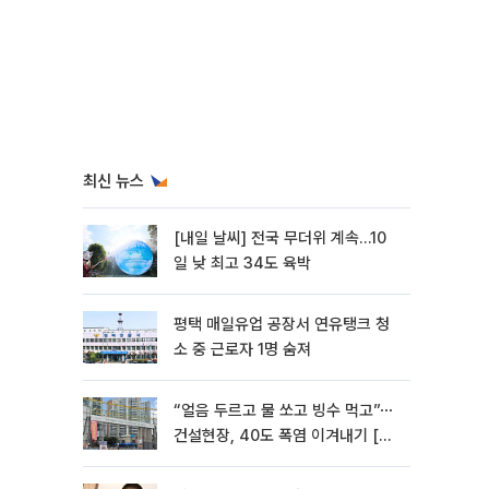
최신 뉴스
[내일 날씨] 전국 무더위 계속…10
일 낮 최고 34도 육박
평택 매일유업 공장서 연유탱크 청
소 중 근로자 1명 숨져
“얼음 두르고 물 쏘고 빙수 먹고”⋯
건설현장, 40도 폭염 이겨내기 [르
포]