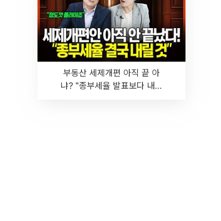
부동산 세제개편 아직 끝 아
냐? "종부세율 발표보다 내릴
것" 장기거주·양도세 전망 I 집
땅지성 I 김인만, 진미윤