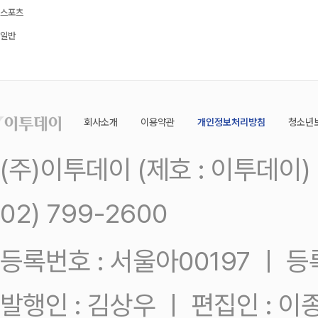
스포츠
일반
회사소개
이용약관
개인정보처리방침
청소년
(주)이투데이 (제호 : 이투데이
02) 799-2600
등록번호 : 서울아00197 ㅣ 등록일
발행인 : 김상우 ㅣ 편집인 : 