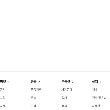
마켓
금융
부동산
산업
공시
금융정책
시장동향
재계
시황
은행
업계
전자/통신/IT
시세
보험
정책
자동차