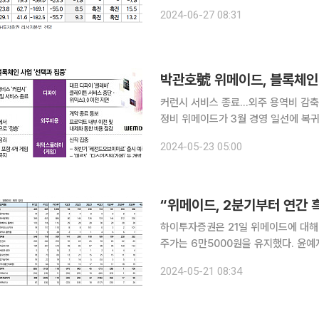
실적은 매출액이 전년 동기 대비 46.4
2024-06-27 08:31
될 전망”이라며 “나이트크로우 매출이
커런시 서비스 종료…외주 용역비 감축
정비 위메이드가 3월 경영 일선에 복귀한 박관호 회장 체제에서 블록체인 사업 방향을 급선회하고
있다. 위메이드는 블록체인 사업 내 
2024-05-23 05:00
재정비에 들어갔다. 22일
“위메이드, 2분기부터 연간 
하이투자증권은 21일 위메이드에 대해 
주가는 6만5000원을 유지했다. 윤예지 하이투자증권 연구원은 “위메이드는 미르의 전설 IP의 중
국 인기를 기반으로 성장했으나, 이제
2024-05-21 08:34
라며 “중국에서 직접 발생하는 매출은 