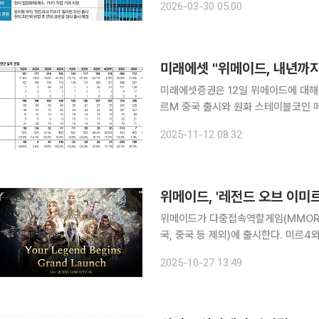
2026-03-30 05:00
콘텐츠를 통해 유대감을 강화하면서 위
미래에셋증권은 12일 위메이드에 대해 
르M 중국 출시와 원화 스테이블코인 
의견을 '매수', 목표 주가를 3만8000원으로 유지했다. 임희석 미래
2025-11-12 08:32
분기 매출액은 전년 대비 24% 줄어든 
위메이드, '레전드 오브 이미
위메이드가 다중접속역할게임(MMORPG
국, 중국 등 제외)에 출시한다. 미르
레전드 오브 이미르를 통해 세번째 흥행에 도전한다. 레전드 오브 이미
2025-10-27 13:49
에 빠진 세계에서 운명과 질서를 되찾