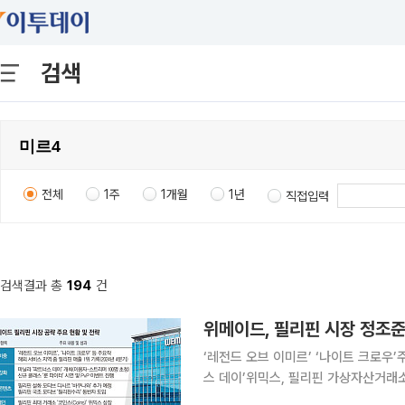
검색
전체
1주
1개월
1년
직접입력
검색결과 총
194
건
위메이드, 필리핀 시장 정조준
‘레전드 오브 이미르’ ‘나이트 크로우’
스 데이’위믹스, 필리핀 가상자산거래소 상장블
시아 핵심 시장인 필리핀 공략에 박차를