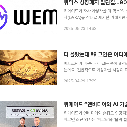
위믹스 상장폐지 갈림길…90
위메이드가 자사 가상자산 ‘위믹스’의
사(DAXA)를 상대로 제기한 거래지원
다. 서울중앙지법 민사합의50부(김상훈 수석부장판사)는 이날 빗썸, 코인원, 코빗, 고팍스 등 닥사
2025-05-23 14:33
소속 4개 거래소를 대상으로 심문기일
다 올랐는데 韓 코인은 어디에
비트코인이 미·중 관세 갈등 속에 9
는데요. 전반적으로 가상자산 시장이 다시금 활황을 띄는 
현재 어떠한 소식도 들리지 않고 있는
2025-04-29 17:29
위메이드 “엔비디아와 AI 
위메이드가 엔비디아와 손잡고 인공지능(AI) 
따르면 최근 양사는 ‘미르5’와 ‘블랙 
을 예고했다. 기존의 정형화된 플레이