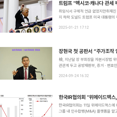
트럼프 "멕시코·캐나다 관세 
취임식서 구체적 언급 없었지만취재진 
지 하락 도널드 트럼프 미국 대통령의 취임 다음 날 국내 증시는 약보합으로 마감했다. 멕시코와 캐
나다 관련 관세 정책에 대한 언급이 
2025-01-21 17:12
檢, 지난달 장 부회장을 자본시장법 
관관계 두고 공방재판부, 증거ㆍ변호인 의견서 검토 후
화 중단을 허위로 발표해 투자자들을 
2024-09-24 16:32
장현국 위메이드 부회장의 첫 공판이 
한국IR협의회는 11일 위메이드맥스에 
그룹 내 인수합병(M&A) 플랫폼을 맡