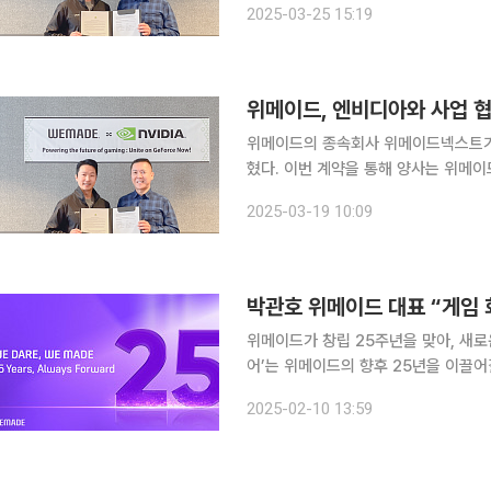
2025-03-25 15:19
세계를 구축해 더 높은 몰입감을 제공
위메이드, 엔비디아와 사업 협
위메이드의 종속회사 위메이드넥스트가 
혔다. 이번 계약을 통해 양사는 위메이드의 미르5를 엔비디아의 클라우드 게임 스트리밍 플랫폼 ‘지
포스 나우(GeForce Now)’에 출
2025-03-19 10:09
기에서 즐길 수 있는 서비스다. 엔비디
박관호 위메이드 대표 “게임 
위메이드가 창립 25주년을 맞아, 새로운 기업
어’는 위메이드의 향후 25년을 이끌
인 사업 분야 등 위메이드가 대중과 소통하는
2025-02-10 13:59
두려움 없이 과감하게 도전한다는 의미