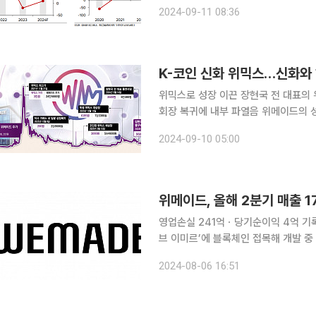
분석했다. 위메이드맥스는 게임 개발 및 퍼블리싱 회사다. 위메이드 그룹 내 중간 지주사 역할 수행
2024-09-11 08:36
을 수행하며 내부 및 외부 개발사를 
K-코인 신화 위믹스…신화와
위믹스로 성장 이끈 장현국 전 대표의
회장 복귀에 내부 파열음 위메이드의 성장은 블록체인 프로젝트 위믹스(WEMIX)의 탄생으로 갈린
다. 장현국 전 대표가 위믹스 코인을
2024-09-10 05:00
른 가파른 성장세를 보였다. 정 전 대표
위메이드, 올해 2분기 매출 
영업손실 241억ㆍ당기순이익 4억 기록
브 이미르’에 블록체인 접목해 개발 중 위메이드는 올해 2분기 매출 1714억 원을 기록했다고 6일
공시했다. 이는 지난해 같은 기간과 비교했을 때 8% 증
2024-08-06 16:51
이익은 4억 원으로 집