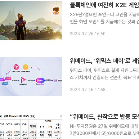
블록체인에 여전히 X2E 게임
X2E란?걸으면 포인트나 코인을 지급하
전을 하면 포인트를 지급해주는 것과 
돈 버는 게임을 의미하는 '플레이 투 언'(P2E, Pl
2024-07-26 16:50
젝트가 성공하기 위해 가장 중요한 조
위메이드, ‘위믹스 페이’로 
위믹스 페이, 위믹스로 결제 지원…프
스 가치까지 연결되는 선순환 목표‘위믹
하락 위메이드가 ‘위믹스 데이’에 블록체인 게임 플랫폼 위믹스 플레이의 새로운 결제 시스템인 ‘위
2024-07-16 14:58
믹스 페이’를 공개했다. 게임의 성장이
“위메이드, 신작으로 반등 
NH투자증권은 27일 위메이드에 대해 
7만3000원에서 5만6000원으로 낮춰잡았다. 안재민 NH투자증권 연구원은