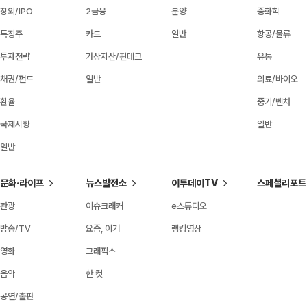
장외/IPO
2금융
분양
중화학
특징주
카드
일반
항공/물류
투자전략
가상자산/핀테크
유통
채권/펀드
일반
의료/바이오
환율
중기/벤처
국제시황
일반
일반
문화·라이프
뉴스발전소
이투데이TV
스페셜리포트
관광
이슈크래커
e스튜디오
방송/TV
요즘, 이거
랭킹영상
영화
그래픽스
음악
한 컷
공연/출판