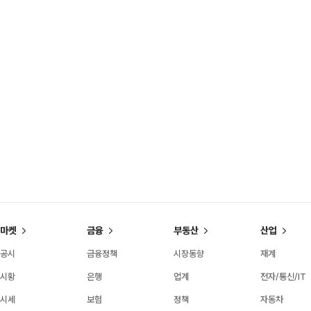
마켓
금융
부동산
산업
공시
금융정책
시장동향
재계
시황
은행
업계
전자/통신/IT
시세
보험
정책
자동차