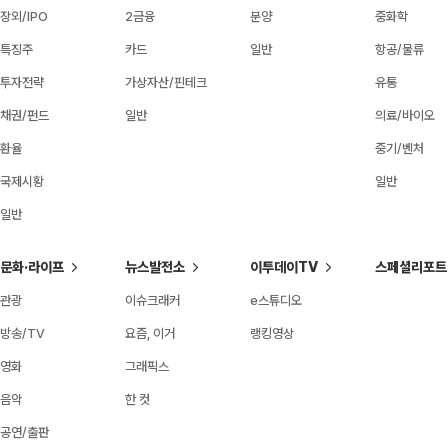
장외/IPO
2금융
분양
중화학
특징주
카드
일반
항공/물류
투자전략
가상자산/핀테크
유통
채권/펀드
일반
의료/바이오
환율
중기/벤처
국제시황
일반
일반
문화·라이프
뉴스발전소
이투데이TV
스페셜리포트
관광
이슈크래커
e스튜디오
방송/TV
요즘, 이거
랭킹영상
영화
그래픽스
음악
한 컷
공연/출판