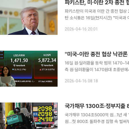
파키스탄, 미·이란 2차 종전 
파키스탄이 미국과 이란 간 종전 협상 2
탄 소식통은 16일(현지시간) "미국과
안을 확보하려는 조치들이 진행되고 있다"고 말했다. 협상은 1차 때와
2026-04-16 20:01
"미국-이란 종전 협상 낙관론
16일 원·달러환율 등락 범위 1470
측 원·달러환율이 1470원대 초중반에서 등락할 것이라는 전망이 나왔다. 민경원 우리은행 선임연
구원은 16일 장중 환율에 대해 "위험
2026-04-16 08:18
에 막혀 1470원대 초중반을 중심으로
국가채무 1300조·정부지출 8
국가채무 1304조5000억 원...1년 
원...첫 800조 돌파추경 집행 속 벌써부터 '2
'전쟁 추경' 집행이 막 시작된 가운데 