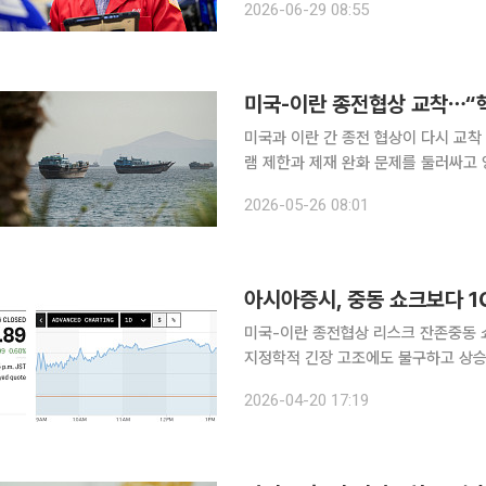
2026-06-29 08:55
다. 뉴욕증시 벤치마크인 S&P500지
미국-이란 종전협상 교착⋯“핵
미국과 이란 간 종전 협상이 다시 교착
램 제한과 제재 완화 문제를 둘러싸고 양국
지시간) 미국 월스트리트저널(WSJ)
2026-05-26 08:01
"미국과 이란이 핵 프로그램 관련 조치
아시아증시, 중동 쇼크보다 1
미국-이란 종전협상 리스크 잔존중동 쇼크보다 1Q 어닝 
지정학적 긴장 고조에도 불구하고 상승장을 이어갔다. 투자자들은 중동
확실성으로 받아들였다. 이보다 주요 기
2026-04-20 17:19
이미 대형 은행들의 1분기 실적 발표가