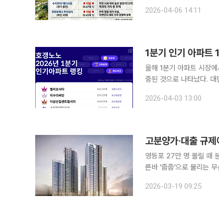
리는 반면 인기 주거지라
2026-04-06 14:11
1분기 인기 아파트 
올해 1분기 아파트 시장에
중된 것으로 나타났다. 
가격 흐름과 분양 일정에 따라
2026-04-03 13:00
합 정보 플랫폼 호갱노노에
고분양가·대출 규제
영등포 27만 명 몰릴 때 분
른바 '줍줍'으로 불리는 
당첨되고 보자는 '선당후곰
2026-03-19 09:25
강력한 대출 규제까지 더