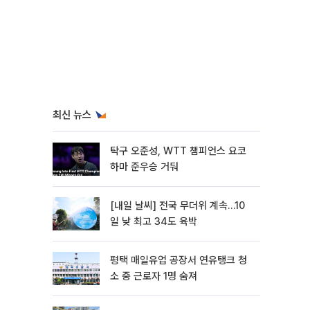
최신 뉴스
탁구 오준성, WTT 챔피언스 요코
하마 준우승 거둬
[내일 날씨] 전국 무더위 계속…10
일 낮 최고 34도 육박
평택 매일유업 공장서 연유탱크 청
소 중 근로자 1명 숨져