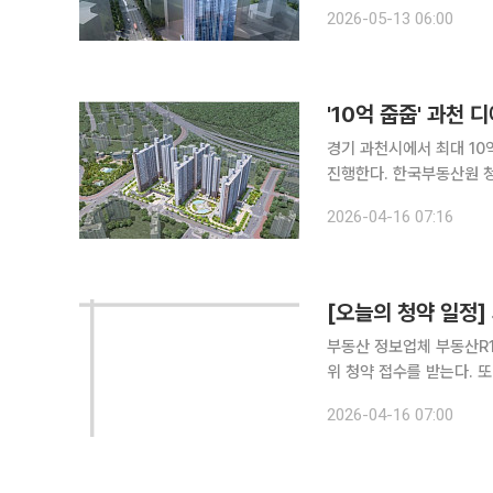
2023년 최초 공급 당시 수준
2026-05-13 06:00
산원 청약홈에 따르면 서
'10억 줍줍' 과천
경기 과천시에서 최대 10
진행한다. 한국부동산원 청약홈에 따르면 과천시 갈현동 지식정보타운(지정타) 공공주택지구 ‘과천
디에트르 퍼스티지’는 전용면적
2026-04-16 07:16
위장전입 등 불법행위로 
[오늘의 청약 일정]
부동산 정보업체 부동산R1
위 청약 접수를 받는다. 또 한국부동산원 청약홈에 따르면 이날 경기 과천시 지식정보타운 공공주택
지구 '과천 디에트르 퍼스
2026-04-16 07:00
진행한다. 무순위 