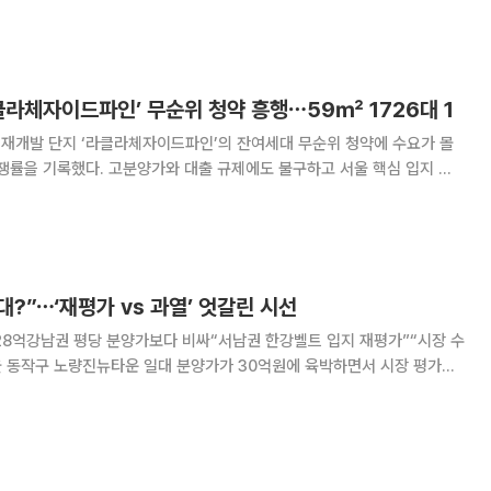
르면 올해 2분기 기준 가장 높은 순
클라체자이드파인’ 무순위 청약 흥행⋯59㎡ 1726대 1
 재개발 단지 ‘라클라체자이드파인’의 잔여세대 무순위 청약에 수요가 몰
 경쟁률을 기록했다. 고분양가와 대출 규제에도 불구하고 서울 핵심 입지 신
국부동산원 청약홈에 따르면 이날 진행된 라
청약에서는 전용면적 59㎡ 1가구 모집에 17
대?”⋯‘재평가 vs 과열’ 엇갈린 시선
 28억강남권 평당 분양가보다 비싸“서남권 한강벨트 입지 재평가”“시장 수
과 여의도·용산 접근성을 앞세운 ‘서남권 한강벨트’로 재평가되고 있다는
 핵심지와 맞먹는 가격 수준은 시장이 수