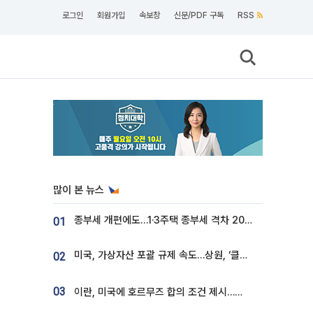
로그인
회원가입
속보창
신문/PDF 구독
RSS
많이 본 뉴스
종부세 개편에도…1·3주택 종부세 격차 2028년부터 확대
01
미국, 가상자산 포괄 규제 속도…상원, ‘클래리티법’ 9월 절차투표 추진
02
03
이란, 미국에 호르무즈 합의 조건 제시…美 “경기 아직 안 끝나” [종합]