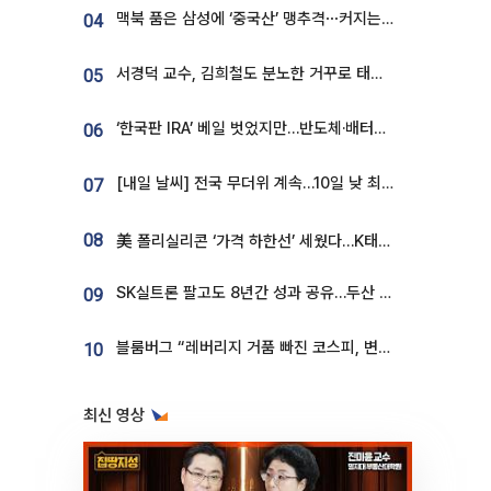
맥북 품은 삼성에 ‘중국산’ 맹추격⋯커지는 노트북 OLED 시장
04
서경덕 교수, 김희철도 분노한 거꾸로 태극기⋯"엉터리는 아냐, 아쉬울 뿐"
05
‘한국판 IRA’ 베일 벗었지만…반도체·배터리 업계 “시행령이 관건”
06
[내일 날씨] 전국 무더위 계속…10일 낮 최고 34도 육박
07
08
美 폴리실리콘 ‘가격 하한선’ 세웠다…K태양광 수혜 기대
SK실트론 팔고도 8년간 성과 공유…두산 인수대금 2.3조가 끝 아냐
09
블룸버그 “레버리지 거품 빠진 코스피, 변동성 최악 국면 지났을 가능성”
10
최신 영상