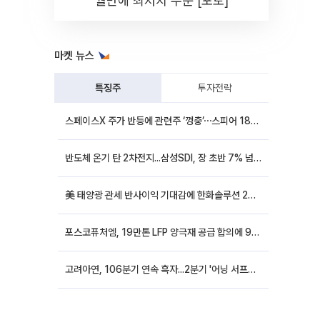
월만에 최저치 수준 [포토]
마켓 뉴스
특징주
투자전략
스페이스X 주가 반등에 관련주 ‘껑충’⋯스피어 18%ㆍ에이치브이엠 12%↑
반도체 온기 탄 2차전지...삼성SDI, 장 초반 7% 넘게 껑충
美 태양광 관세 반사이익 기대감에 한화솔루션 20%대·OCI홀딩스 14%대 급등
포스코퓨처엠, 19만톤 LFP 양극재 공급 합의에 9%대 강세
고려아연, 106분기 연속 흑자...2분기 '어닝 서프라이즈'에 장 초반 12%대 강세