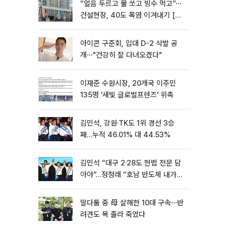
“얼음 두르고 물 쏘고 빙수 먹고”⋯
건설현장, 40도 폭염 이겨내기 [르
포]
아이콘 구준회, 입대 D-2 삭발 공
개⋯"건강히 잘 다녀오겠다"
이재준 수원시장, 20개국 이주민
135명 '새빛 글로벌프렌즈' 위촉
김민석, 강원·TK도 1위 경선 3승
째…누적 46.01% 대 44.53%
김민석 “대구 2·28도 헌법 전문 담
아야”…정청래 “호남 반도체 내가
제일 잘할 것”
말다툼 중 母 살해한 10대 구속⋯반
려견도 목 졸라 죽였다