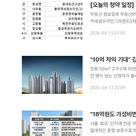
[오늘의 청약 일정]
부동산 정보업체 부동산R11
역세권수자인그라센트2차(B
스트뷰', 전북 전주시 '북
2026-04-15 07:00
"10억 차익 기대" 
전용 59㎡ 2가구에 10만6093명 신청 서울 강동구 길동 '강
만 명이 넘는 신청자가 몰리며 '로또
따르면 강동 헤리티지 자이
2026-04-13 22:09
총 10만6093명이 신청해
"18억원도 가성비면
서울 '로또' 단지에 현금 부자 몰려지방은 
절대적인 흥행 보증수표가