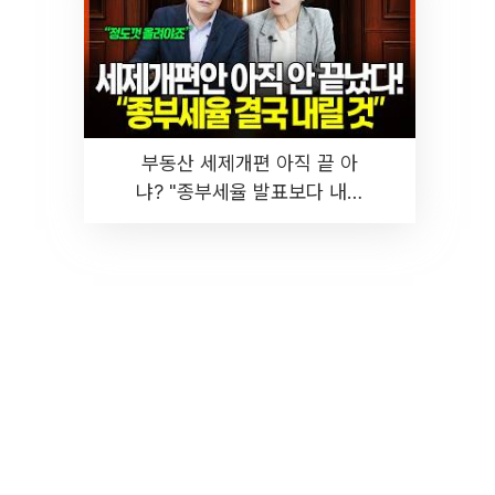
부동산 세제개편 아직 끝 아
냐? "종부세율 발표보다 내릴
것" 장기거주·양도세 전망 I 집
땅지성 I 김인만, 진미윤