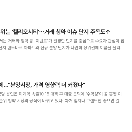
도 가격 메리트가 없으면 외면받는다. 철저하게 실익을 따지는 수요자들이
시장을 재편하고 있다는 분석이 나온다. 6일 한국부동산
1위는 '헬리오시티'⋯거래·청약 이슈 단지 주목도↑
서는 거래와 청약 등 ‘이벤트’가 발생한 단지를 중심으로 수요자 관심이 집
대단지 랜드마크 아파트와 신규 분양 단지가 나란히 상위권에 이름을 올리며
 검색 수요가 움직이는 흐름이 뚜렷해졌다는 분석이다. 3일 아파트 종
 따르면 올해 1분기 기준 가장 높은
에…"분양시장, 가격 영향력 더 커졌다"
당·용인은 미계약 속출10·15 대책 후 대출 문턱에 '수익성'이 곧 흥행 이
무순위 청약 시장의 공식이 바뀌고 있다. 과거 입지나 브랜드만 좋으면 일단
(먼저 당첨된 후 고민한다)'은 이제 옛말이다. 고분양가 기조 속에 정부의
해지면서 이제는 철저하게