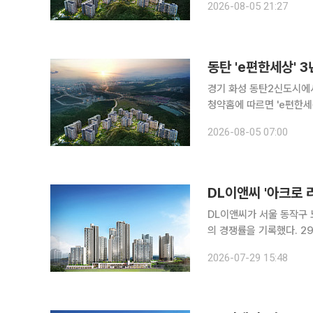
2026-08-05 21:27
동탄 'e편한세상' 
경기 화성 동탄2신도시에서 3년
청약홈에 따르면 'e편한세
은 전용면적 99㎡ 1가구와 115㎡ 3가구 
2026-08-05 07:00
여 가구다. 전용 99㎡B는 
DL이앤씨 '아크로 
DL이앤씨가 서울 동작구 
의 경쟁률을 기록했다. 29일 한국부동산원 청약홈에 따르면 전날 진행된 아크로 리버스카이 무순위
청약 결과 전용면적 140㎡
2026-07-29 15:48
을 기록했다. 