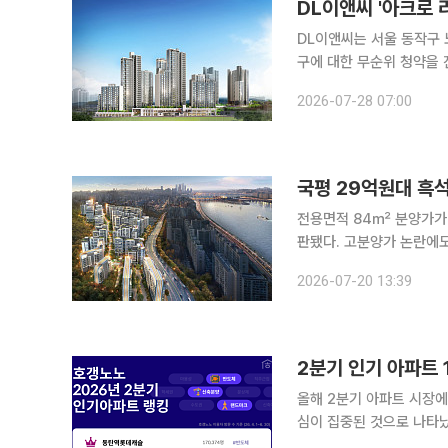
DL이앤씨 '아크로 
DL이앤씨는 서울 동작구
구에 대한 무순위 청약을 진행한다고 28일 밝혔다
는 31일, 계약은 8월 
2026-07-28 07:00
와 관계없이 신청할 수 있
국평 29억원대 흑석
전용면적 84㎡ 분양가가 
판됐다. 고분양가 논란에
입지와 하이엔드 브랜드 상품성이 시장
2026-07-20 13:39
더힐은 16일 진행한 무순
2분기 인기 아파트
올해 2분기 아파트 시장에
심이 집중된 것으로 나타났
올렸고 분양가와 무순위 청약 등