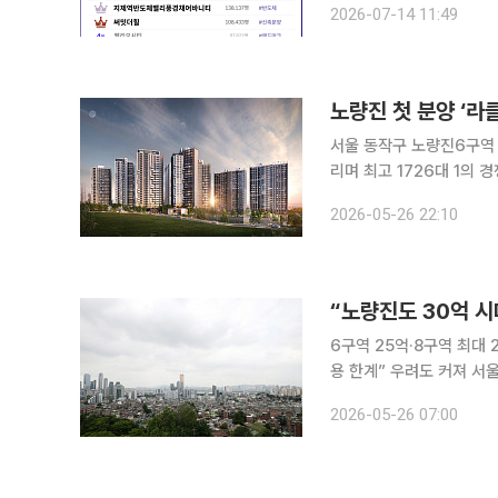
2026-07-14 11:49
정보 플랫폼 호갱노노에 따
노량진 첫 분양 ‘라
서울 동작구 노량진6구역
리며 최고 1726대 1의
축 단지에 대한 선호가 이어졌다는 분석이다. 26일 한
2026-05-26 22:10
클라체자이드파인 무순위 
“노량진도 30억 시
6구역 25억·8구역 최대
용 한계” 우려도 커져 서울 동작구 노량진뉴타운 일대 분양가가 30억원에 육박하면서 시장 평가가
엇갈리고 있다. 한강 조망
2026-05-26 07:00
분석이 나오는 반면, 강남