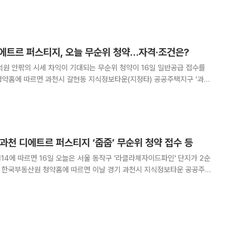
으로 책정돼 수억원대 시세 차익 기대감이 커지고 있다. 13일 한국부동
울 용산구 한강대로 일대 용산호반써밋에
 디에트르 퍼스티지, 오늘 무순위 청약…자격·조건은?
억원 안팎의 시세 차익이 기대되는 무순위 청약이 16일 일반공급 접수를
 59㎡ 타입 6가구에 대한 무순위 청약을 진행 중이다. 이번 물량은
계약이 취소된 주택을 재공급하는 것으
 과천 디에트르 퍼스티지 ‘줍줍’ 무순위 청약 접수 등
14에 따르면 16일 오늘은 서울 동작구 '라클라체자이드파인' 단지가 2순
티지' 단지는 전용면적 59㎡타입 5가구에 대한 일반공급 무순위 청약을
청약은 일반분양 당첨자 계약 이후 계약 포기