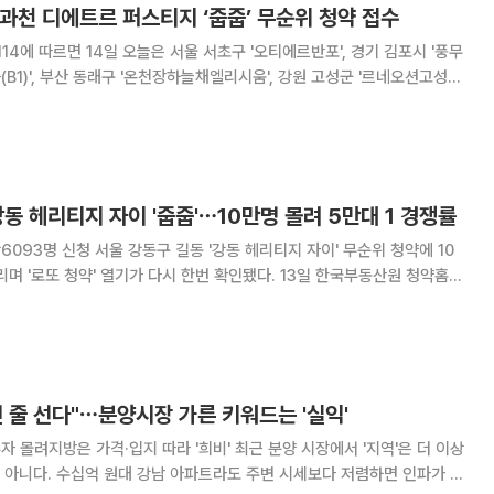
 과천 디에트르 퍼스티지 ‘줍줍’ 무순위 청약 접수
4에 따르면 14일 오늘은 서울 서초구 '오티에르반포', 경기 김포시 '풍무
1)', 부산 동래구 '온천장하늘채엘리시움', 강원 고성군 '르네오션고성퍼
전주광신프로그레스', 충남 천안시 '업성푸르지오레이크시티(A1)' 등 단지에
서 2순위 청약 접수를 받는다. 경기 의정부시 '의
강동 헤리티지 자이 '줍줍'⋯10만명 몰려 5만대 1 경쟁률
동 헤리티지 자이' 무순위 청약에 10
 청약' 열기가 다시 한번 확인됐다. 13일 한국부동산원 청약홈에
는 이날 전용면적 59㎡ B형 2가구에 대한 무순위 청약을 진행한 결과
 평균 5만3046.5대
 줄 선다"⋯분양시장 가른 키워드는 '실익'
가격·입지 따라 '희비' 최근 분양 시장에서 '지역'은 더 이상
 아니다. 수십억 원대 강남 아파트라도 주변 시세보다 저렴하면 인파가 몰