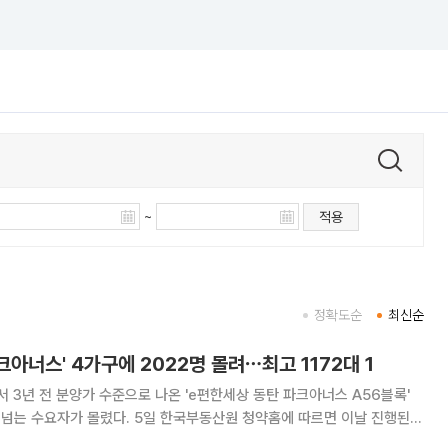
~
적용
정확도순
최신순
크아너스' 4가구에 2022명 몰려⋯최고 1172대 1
 3년 전 분양가 수준으로 나온 'e편한세상 동탄 파크아너스 A56블록'
일 한국부동산원 청약홈에 따르면 이날 진행된 e
A56블록 무순위 청약에는 4가구 모집에 총 2022명이 신청해 평균