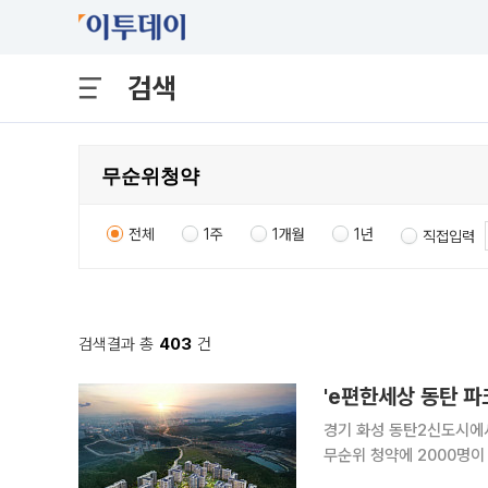
검색
전체
1주
1개월
1년
직접입력
검색결과 총
403
건
'e편한세상 동탄 파
경기 화성 동탄2신도시에서
무순위 청약에 2000명이 넘는 수요자가 몰렸다. 5
편한세상 동탄 파크아너스 