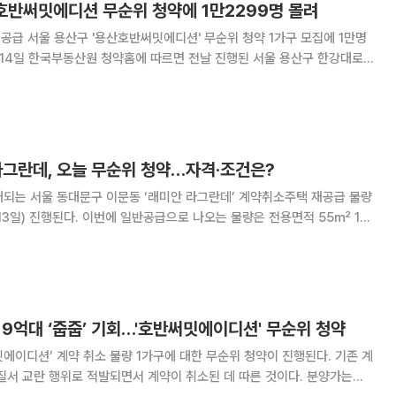
산호반써밋에디션 무순위 청약에 1만2299명 몰려
가구 모집에 1만명
 무순위 청약 일반공급 1가구 모집에는 총 1만2299명이 신청했다. 이번
 불법 전매 등 공급질서 교란
 라그란데, 오늘 무순위 청약…자격·조건은?
대되는 서울 동대문구 이문동 ‘래미안 라그란데’ 계약취소주택 재공급 물량
13일) 진행된다. 이번에 일반공급으로 나오는 물량은 전용면적 55㎡ 1가
전용 74㎡C 1가구에 대한 노부모부양 특별공급 청약이 진행됐고 이날은
일반공급 접수만 이뤄진다. 이번 물량은 기존 당첨자의 불법전매
19억대 ‘줍줍’ 기회…'호반써밋에이디션' 무순위 청약
에이디션’ 계약 취소 물량 1가구에 대한 무순위 청약이 진행된다. 기존 계
질서 교란 행위로 적발되면서 계약이 취소된 데 따른 것이다. 분양가는