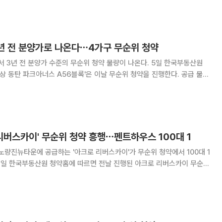
505.5대 1의 경쟁률을 기록했다. 가장 높은 경쟁률은 전용
3년 전 분양가로 나온다⋯4가구 무순위 청약
 전 분양가 수준의 무순위 청약 물량이 나온다. 5일 한국부동산원
상 동탄 파크아너스 A56블록'은 이날 무순위 청약을 진행한다. 공급 물량
등 총 4가구다. 이번 물량은 계약 해제 등으로 발생한 잔
3910동 1101호, 전용
리버스카이' 무순위 청약 흥행⋯펜트하우스 100대 1
노량진뉴타운에 공급하는 '아크로 리버스카이'가 무순위 청약에서 100대 1
P(펜트하우스) 3가구 모집에 300명이 신청해 평균 100대 1의 경쟁률
업계에서는 이번 무순위 청약 흥행이 예견됐다