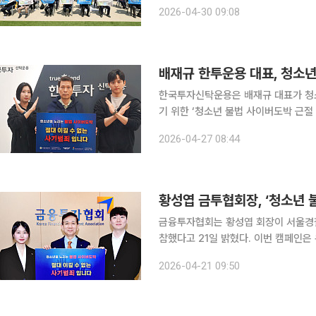
으로 진행됐다. 서울지방고용노동청장
2026-04-30 09:08
관계자들이 함께 
배재규 한투운용 대표, 청소년
한국투자신탁운용은 배재규 대표가 청
기 위한 ‘청소년 불법 사이버도박 근절 릴레이
최근 온라인과 모바일 환경을 중심으로
2026-04-27 08:44
회적 경각심을 높이고, 범죄 예방을 
황성엽 금투협회장, ‘청소년 
금융투자협회는 황성엽 회장이 서울경찰
참했다고 21일 밝혔다. 이번 캠페인은 온라인·모바일 환경을 통해 확산하고 있는 청소년 대상 불법
사이버도박의 위험성을 알리고 사회적
2026-04-21 09:50
실천 운동이다. 황성엽 금융