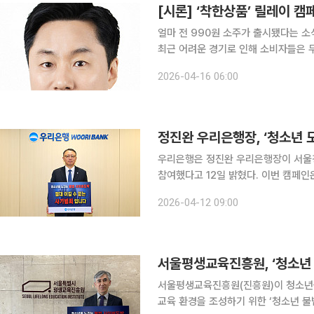
[시론] ‘착한상품’ 릴레이 캠
얼마 전 990원 소주가 출시됐다는 
최근 어려운 경기로 인해 소비자들은 
비시장 전체에서 자연스레 가성비 상품에 대한 갈증이 커지
2026-04-16 06:00
을 기반으로 한 소주 기업인 선양소주가
정진완 우리은행장, ‘청소년 
우리은행은 정진완 우리은행장이 서울경
참여했다고 12일 밝혔다. 이번 캠페인은 청소년 불법도박의 위험성을 알리고 사회적 경각심을 높이
기 위해 2024년부터 이어지고 있다.
2026-04-12 09:00
서울평생교육진흥원, ‘청소년 
서울평생교육진흥원(진흥원)이 청소년을
교육 환경을 조성하기 위한 ‘청소년 불