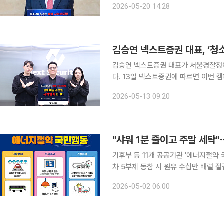
2026-05-20 14:28
예방의 중요성을 확산하기 위해 서울경
김승연 넥스트증권 대표, ‘청
김승연 넥스트증권 대표가 서울경찰청이
다. 13일 넥스트증권에 따르면 이번 캠페인은 청소년을 대상으로 한 불법 사이버도박 문제의 심각성
을 알리고, 도박 예방의 중요성을 확산
2026-05-13 09:20
버도박, 절대 이길 수 없는 사기범죄입
"샤워 1분 줄이고 주말 세탁
기후부 등 11개 공공기관 '에너지절약
차 5부제 동참 시 원유 수십만 배럴 절
말 세탁으로 46GWh 분산" 자원 안보 위기와 고유가 장기화가 맞물린 가운데 자전거 타기 등 일상
2026-05-02 06:00
속 작은 실천이 상당한 국가적 에너지 