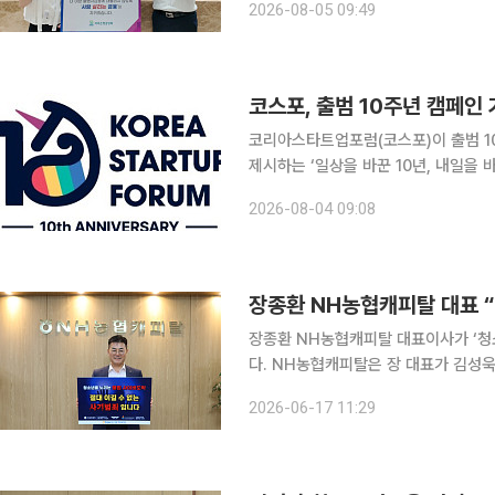
2026-08-05 09:49
국민을 보호하고 금융의 공공성과 포용
코스포, 출범 10주년 캠페인
코리아스타트업포럼(코스포)이 출범 1
제시하는 ‘일상을 바꾼 10년, 내일을 바
는 상반기부터 회원사와 스타트업의 실
2026-08-04 09:08
오늘의집 운영사 버킷플레이스와 아산
장종환 NH농협캐피탈 대표 “
장종환 NH농협캐피탈 대표이사가 ‘청
다. NH농협캐피탈은 장 대표가 김성욱 iM캐피탈 대표이사의 지목을 받아 캠페인에 참여했다고 17
일 밝혔다. 장 대표는 청소년 불법 사
2026-06-17 11:29