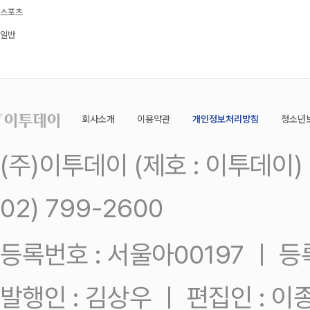
스포츠
일반
회사소개
이용약관
개인정보처리방침
청소년
(주)이투데이 (제호 : 이투데이
02) 799-2600
등록번호 : 서울아00197 ㅣ 등록일
발행인 : 김상우 ㅣ 편집인 : 