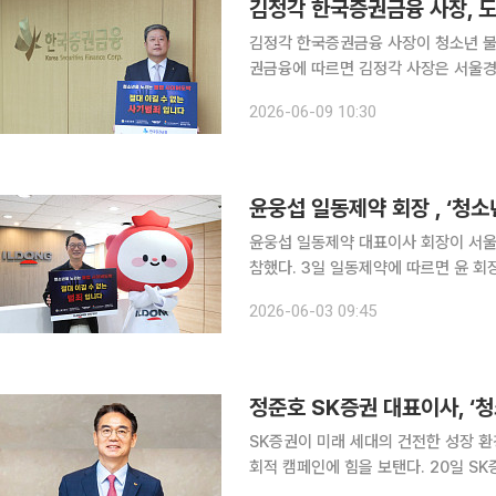
김정각 한국증권금융 사장, 도
김정각 한국증권금융 사장이 청소년 불법도박
권금융에 따르면 김정각 사장은 서울경
이번 캠페인은 청소년들의 불법 사이버
2026-06-09 10:30
사다. 이에 따라 금융투자업계의 주요
윤웅섭 일동제약 회장 , ‘청소
윤웅섭 일동제약 대표이사 회장이 서울
참했다. 3일 일동제약에 따르면 윤 회장은 사람들의 건강과 행복한 삶에 기여한다는 기업 이념에 따
라 청소년들이 보다 안전한 환경에서 
2026-06-03 09:45
페인에 
정준호 SK증권 대표이사, ‘
SK증권이 미래 세대의 건전한 성장 
회적 캠페인에 힘을 보탠다. 20일 SK증권은 정준호 대표이사가 '청소년 불법도박 근절 캠페인 챌린
지'에 동참했다고 밝혔다. 이번 캠페