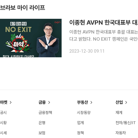
브라보 마이 라이프
이종현 AVPN 한국대표부 대표
이종현 AVPN 한국대표부 총괄 대표는 
다고 밝혔다. NO EXIT 캠페인은 
서 헤어 나오기 어려운 출구 없는 미
2023-12-30 09:11
처, 한국마약퇴치운동본부가 공동으로 
마켓
금융
부동산
산업
공시
금융정책
시장동향
재계
시황
은행
업계
전자/통신/IT
시세
보험
정책
자동차