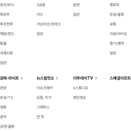
장외/IPO
2금융
분양
중화학
특징주
카드
일반
항공/물류
투자전략
가상자산/핀테크
유통
채권/펀드
일반
의료/바이오
환율
중기/벤처
국제시황
일반
일반
문화·라이프
뉴스발전소
이투데이TV
스페셜리포트
관광
이슈크래커
e스튜디오
방송/TV
요즘, 이거
랭킹영상
영화
그래픽스
음악
한 컷
공연/출판