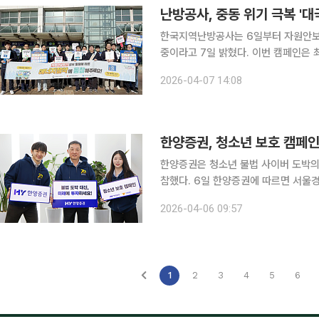
난방공사, 중동 위기 극복 '
한국지역난방공사는 6일부터 자원안보 
중이라고 7일 밝혔다. 이번 캠페인은 최근 정부의 자원안보 위기 경보가 발령됨에 따라, 일상 속 에
너지 절약 메시지를 확산해 시민들의 자발적인 
2026-04-07 14:08
는 거리 캠페인은 6일 한난 고양사업
한양증권, 청소년 보호 캠페인
한양증권은 청소년 불법 사이버 도박의
참했다. 6일 한양증권에 따르면 서울경찰청은 청소년 대상 불법 온라인 도박 문제의 심각성을 알리
고, 범사회적 예방 분위기를 조성하기 위해 릴레
2026-04-06 09:57
인에서 ‘불법 도박 대신, 미래에 투자
1
2
3
4
5
6