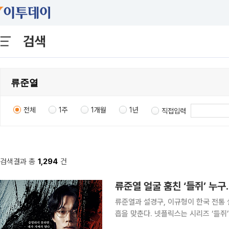
검색
전체
1주
1개월
1년
직접입력
검색결과 총
1,294
건
류준열 얼굴 훔친 ‘들쥐’ 누
류준열과 설경구, 이규형이 한국 전통 
흡을 맞춘다. 넷플릭스는 시리즈 ‘들쥐’를 8월 28일 공개한다고 밝히며 티저 포스터와 예고편을 31
일 공개했다. ‘들쥐’는 쥐가 사람의 손톱을 먹으면 그 사람과 똑같은 모습으로 변한다는 ‘손톱 먹은