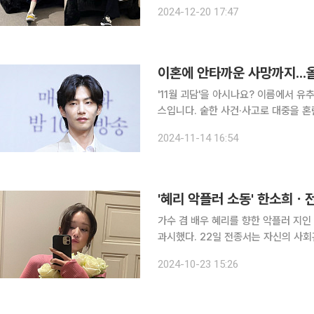
역시 같은 입장을 전해싿. 앞서 SNS와 온라인 커뮤니티를 중심으로 두 사람의 열애설이 빠르게 퍼
2024-12-20 17:47
이혼에 안타까운 사망까지...올
'11월 괴담'을 아시나요? 이름에서 유추할 수 있듯, 11월 괴담은 매년 11월마다 돌아오는 일종의 징크
스입니다. 숱한 사건·사고로 대중을 혼
이 들려온다고 해서 생겨난 괴담인데요.
2024-11-14 16:54
꼬부부의 이혼 소송, 톱스타의 사생활
'혜리 악플러 소동' 한소희ㆍ
가수 겸 배우 혜리를 향한 악플러 지
과시했다. 22일 전종서는 자신의 사회관계망서비스(SNS) 인스타그램에 자신이 찍은 화보를 여러
장 게재했다. 해당 사진에 한소희는 '좋아요'를 눌렀다. 앞서 16일 
2024-10-23 15:26
전종서의 SNS 19명 팔로잉 목록 중 