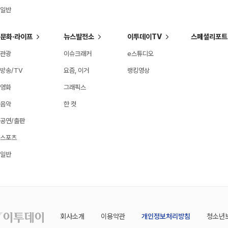
일반
문화·라이프
뉴스발전소
이투데이TV
스페셜리포트
관광
이슈크래커
e스튜디오
방송/TV
요즘, 이거
랭킹영상
영화
그래픽스
음악
한 컷
공연/출판
스포츠
일반
회사소개
이용약관
개인정보처리방침
청소년