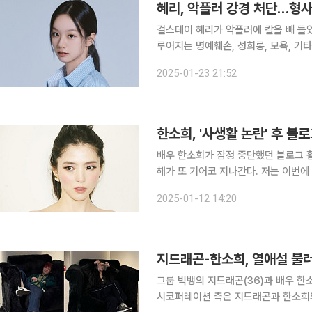
혜리, 악플러 강경 처단…형사
걸스데이 혜리가 악플러에 칼을 빼 들었다. 23일 혜리의 소속사 써브라임은 “당사는 온
루어지는 명예훼손, 성희롱, 모욕, 기
고소 진행 상황을 알렸다. 소속사는 “지난해 10월경, 더 이상 범죄행위를 묵과할 수 없다고 판단했
2025-01-23 21:52
고 수집한 자료를 바탕으로 수십 명에
한소희, '사생활 논란' 후 블
배우 한소희가 잠정 중단했던 블로그 활동을 재개했다. 12일 한소희
해가 또 기어코 지나간다. 저는 이번에
집에 생명을 들이면 조금은 같이 푸르게
2025-01-12 14:20
희는 “우리가 살고있는 이 시대의 목
지드래곤-한소희, 열애설 불러
그룹 빅뱅의 지드래곤(36)과 배우 한소희(31)가 열애
시코퍼레이션 측은 지드래곤과 한소희의