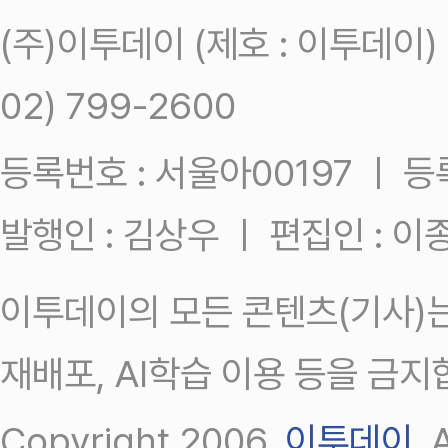
(주)이투데이 (제호 : 이투데이
02) 799-2600
등록번호 : 서울아00197 ㅣ 등록일
발행인 : 김상우 ㅣ 편집인 : 
이투데이의 모든 콘텐츠(기사)는
재배포, AI학습 이용 등을 금지
Copyright 2006.
이투데이
.