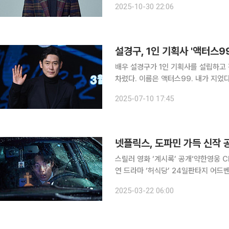
2025-10-30 22:06
맞아 단체 MT를 계획 중이라고 알렸
설경구, 1인 기획사 '액터스9
배우 설경구가 1인 기획사를 설립하고 활동에 나선다. 10일 설경구는
차렸다. 이름은 액터스99. 내가 지었다”라며 이같이 알렸다.
같이 했던 매니저와 현장 같이 한다. 
2025-07-10 17:45
분이 묘한 건 사실”이라고 독자 활동에
넷플릭스, 도파민 가득 신작
스릴러 영화 ‘계시록’ 공개‘약한영웅 C
연 드라마 ‘허식당’ 24일판타지 어드벤쳐 ‘늑대왕’ 공개 넷플릭스
들을 공개한다. 22일 정보기술(IT) 업계에 따르면 넷플릭스는 전날 넷플릭스 영화 '계시록'을 공개
2025-03-22 06:00
했다. 계시록은 실종 사건의 범인을 