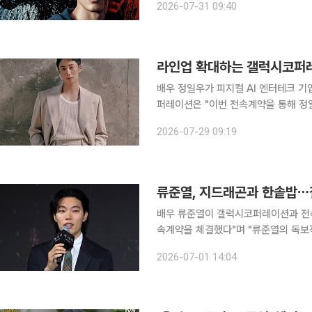
2026-07-31 09:40
들쥐’ 설화를 모티브로 한 작품이다. 
라인업 확대하는 갤럭시코퍼
배우 정일우가 피지컬 AI 엔터테크 기업 갤
퍼레이션은 "이번 전속계약을 통해 정일
로벌 팬 플랫폼, 브랜드 협업 등 다양
2026-07-29 09:19
라고 밝혔다. 최용호 갤럭시코퍼
류준열, 지드래곤과 한솥밥
배우 류준열이 갤럭시코퍼레이션과 전속계약을 맺었다. 갤럭시코퍼레
속계약을 체결했다"며 "류준열의 독보
할 수 있도록 활동 전반을 적극 지원하겠다"고 밝혔다. 이어 "콘텐츠, 글
2026-07-01 14:04
산권(IP) 사업을 함께 전개하며 새로