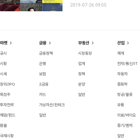
년 봉오동 전투 실화를 최초로 영화화
2019-07-26 09:05
맞서 싸웠던 독립군들의 가슴 뜨거운 
마켓
금융
부동산
산업
공시
금융정책
시장동향
재계
시황
은행
업계
전자/통신/IT
시세
보험
정책
자동차
장외/IPO
2금융
분양
중화학
특징주
카드
일반
항공/물류
투자전략
가상자산/핀테크
유통
채권/펀드
일반
의료/바이오
환율
중기/벤처
국제시황
일반