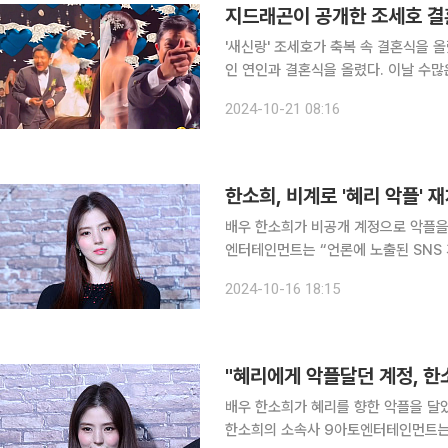
지드래곤이 공개한 조세호 결
'새신랑' 조세호가 축복 속 결혼식을 올렸다. 조세호는 20일 서울 신라호텔에서 9세 
인 연인과 결혼식을 올렸다. 이날 수많은 연예인 하객이 참석한 만큼, 스타들의 사회관계망서비스
(SNS)에는 조세호의 결혼식 현장이 담긴 사
2024-10-21 08:16
코미디언 전유성, 사회는 절친한 남창
한소희, 비계로 '혜리 악플' 
배우 한소희가 비공개 계정으로 악플을 달았다는 의혹
엔터테인먼트는 “언론에 노출된 SNS 
모든 법적 책임을 지겠다”라고 2차 입장을 전했다. 앞서 이날 SNS를 중
2024-10-16 18:15
정으로 가수이자 배우 혜리의 SNS에
"혜리에게 악플달던 계정, 한
배우 한소희가 혜리를 향한 악플을 달았다
한소희의 소속사 9아토엔터테인먼트는 