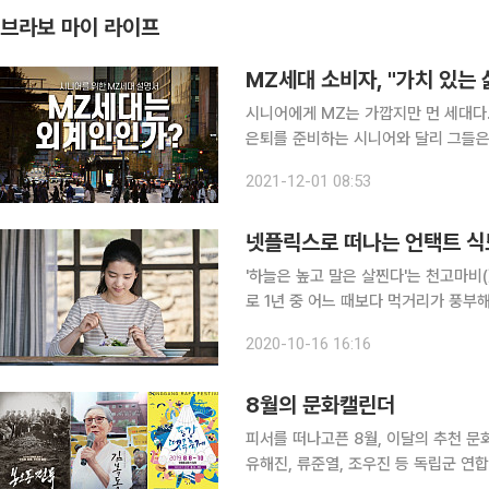
브라보 마이 라이프
MZ세대 소비자, "가치 있는 
시니어에게 MZ는 가깝지만 먼 세대다.
은퇴를 준비하는 시니어와 달리 그들은
통해서 지향하는 가치를 드러내며, 때로
2021-12-01 08:53
하는 MZ세대는 시장 내에서 핵심 소비
넷플릭스로 떠나는 언택트 식
'하늘은 높고 말은 살찐다'는 천고마비
로 1년 중 어느 때보다 먹거리가 풍부
라질 기미가 보이지 않는 바이러스는 이
2020-10-16 16:16
만들고 있다. 풍요로운 가을을 이대로
8월의 문화캘린더
피서를 떠나고픈 8월, 이달의 추천 문화행사를 소개한다. ◇ 영화 '
유해진, 류준열, 조우진 등 독립군 연합부대가 일본 정규군을 상대로 첫 대규모 승리를 쟁취한 1920