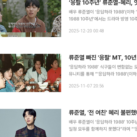
‘응팔 10주년’ 류준열-혜리,
배우 류준열이 ‘응답하라 1988’(이하 ‘응팔’)의 10주
1988 10주년’에서는 드라마 방영 1
이 그려졌다. 이날 방송에서는 ‘응팔’의 주역들이 한자리에 모였다. 이들은 10년 전 ‘응팔’을 떠올리
2025-12-20 00:48
게 하는 의상을 입고 등장해 당시의 추
류준열 빠진 '응팔' MT, 1
‘응답하라 1988’ 식구들이 변함없는 모습으로 한자리에 모였
뮤니티를 통해 “‘응답하라 1988’(이하
진을 게재했다. 공개된 사진에는 드라마의 주역 혜리, 박보검을 비롯해 이동휘, 고경표, 류혜영, 라미
2025-11-07 20:56
란, 김성균, 이일화, 이민지, 최성원,
류준열, '전 여친' 혜리 불편
배우 류준열이 ‘응답하라 1988’ 10주년을 따로 축하했다. 30일 
일정 모두를 함께하지 못했다”라며 “‘응
큼 스케줄을 조정해 일부 촬영을 함께했다”라고 밝혔다. 앞서 지난 8