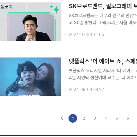
SK브로드밴드, 필모그래피 토
SK브로드밴드는 배우와 관객의 만남 ‘
고 30일 밝혔다. T팩토리는 서울 마
문화공간이다. 15번째 주인공 조정석은 영화 ‘건축학개론’에서 짧은 분량에도 납뜩이 배역으로 강한
2024-07-30 11:06
인상을 남기며 관심을 받았다. 이후 ‘
넷플릭스 '더 에이트 쇼', 
넷플릭스 오리지널 시리즈 '더 에이트 쇼
4일 서경덕 성신여대 교수는 '더 에이트
적인 영향력을 가진 넷플릭스이기에 즉각 항의 메일을
2024-06-04 09:27
류준열이 애국가를 부르는 장면 중 "
1
2
3
4
5
6