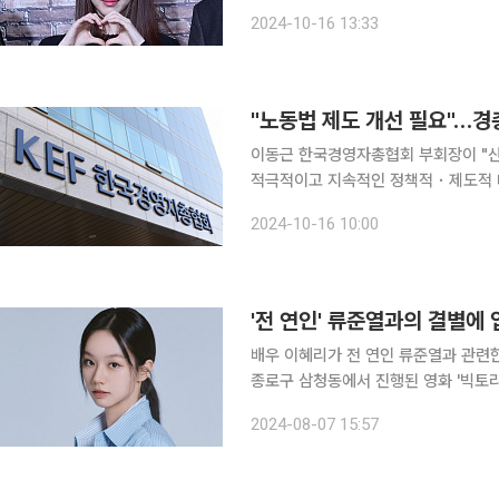
을 알려드린다"라고 밝혔다. 앞서 이날 온라인 커뮤니티에 한소희의 절친 전종서의 SNS 19명 팔로
2024-10-16 13:33
잉 목록 중 한 계정이 혜리에게 지속적
"노동법 제도 개선 필요"…경
이동근 한국경영자총협회 부회장이 "
적극적이고 지속적인 정책적・제도적 대응이 매우 중요
업현장 법치주의 확립을 위한 토론회'에서 이같이 밝혔다. 그는 
2024-10-16 10:00
리한 관행이 점차 개선되고, 근로손실
'전 연인' 류준열과의 결별에
배우 이혜리가 전 연인 류준열과 관련한 이슈에 
종로구 삼청동에서 진행된 영화 '빅토리
계절에 개봉하게 돼 신기하다. 촬영할 
2024-08-07 15:57
이혜리는 극 중 힙합을 사랑하는 소녀 