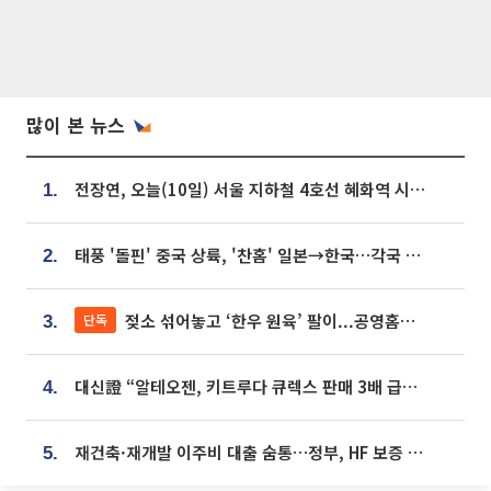
많이 본 뉴스
전장연, 오늘(10일) 서울 지하철 4호선 혜화역 시위…1호선 용산역 무정차
1.
태풍 '돌핀' 중국 상륙, '찬홈' 일본→한국…각국 기상청 예상 경로는?
2.
젖소 섞어놓고 ‘한우 원육’ 팔이...공영홈쇼핑 표기·검증 구멍
단독
3.
대신證 “알테오젠, 키트루다 큐렉스 판매 3배 급증…목표가 41만원 상향”
4.
재건축·재개발 이주비 대출 숨통…정부, HF 보증 신설 추진
5.