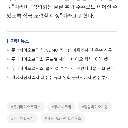
것”이라며 “상업화는 물론 추가 수주로도 이어질 수
있도록 적극 노력할 예정”이라고 말했다.
관련 뉴스
롯데바이오로직스, CDMO 리더십 어워즈서 ‘최우수 신규‧재런칭 CDMO’ 수상
롯데바이오로직스, 글로벌 제약‧바이오 행사 美 ’디캣 위크’ 참가
롯데바이오로직스, 올해 첫 수주…라쿠텐메디칼 개발 단계 물질 생산
가상자산사업자 대주주 규제 완화 논쟁∙∙∙심사 변수 부상
#롯데바이오로직스
#항체치료제
#항암바이오기업
#위탁개발생산
#시러큐스바이오캠퍼스