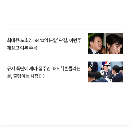
최태원·노소영 '9440억 분할' 판결, 이번주
재상고 여부 주목
규제 폭탄에 개미·집주인 '패닉' [흔들리는
룰, 출렁이는 시장]①