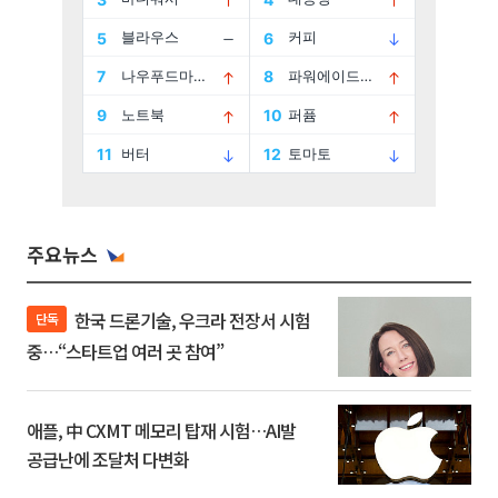
주요뉴스
한국 드론기술, 우크라 전장서 시험
단독
중…“스타트업 여러 곳 참여”
애플, 中 CXMT 메모리 탑재 시험…AI발
공급난에 조달처 다변화