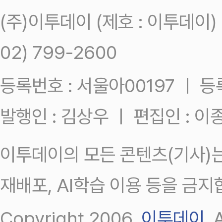
(주)이투데이 (제호 : 이투데이
02) 799-2600
등록번호 : 서울아00197 ㅣ 등록일
발행인 : 김상우 ㅣ 편집인 : 
이투데이의 모든 콘텐츠(기사)는
재배포, AI학습 이용 등을 금지
Copyright 2006.
이투데이
.