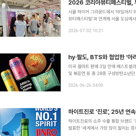
2026 코리아뷰티페스티벌, 
서울 하이커 그라운드에서 19일까지 외국인 대상 K뷰티 
뷰티페스티벌’과 연계해 서울 도심에서
다. 두 번째 ‘KBF Beauty Hou
2026-07-02 10:21
다양한 체험을 제공하며, 온라인 관광
미국 월마트 판매 3일 만에 베스트셀러
및 볶음면 등 총 28종 구성방탄소년단 월
그룹 방탄소년단(BTS)과 함께 기획한 
2026-06-26 04:00
며 글로벌 식음료 시장에 신선한 충격을
하이트진로의 소주 수출 통합 브랜드 ‘
발표한 ‘세계에서 가장 많이 팔리는 증류주
진로에 따르면 진로는 지난해 전 세계에