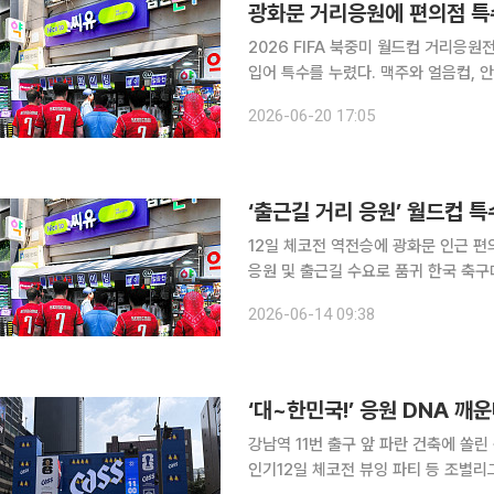
광화문 거리응원에 편의점 특
2026 FIFA 북중미 월드컵 거리응
입어 특수를 누렸다. 맥주와 얼음컵, 
관련 상품 수요도 함께 뛰었다. 20일 유통업계에 따르면 전날 서울 광화문광장에는 서울시 추산 약
2026-06-20 17:05
1만8000명이 모여 거리응원을 펼쳤다
‘출근길 거리 응원’ 월드컵 특
12일 체코전 역전승에 광화문 인근 편
응원 및 출근길 수요로 품귀 한국 축구대표팀이 체코를 상대로 월드컵 조별리그 1차전 역전승을 거
둔 12일 서울 광화문 광장 일대 편의
2026-06-14 09:38
모 거리 응원전이 펼쳐지면서 직장인과
강남역 11번 출구 앞 파란 건축에 쏠
인기12일 체코전 뷰잉 파티 등 조별리그 맞춤형 응원 플랫폼 