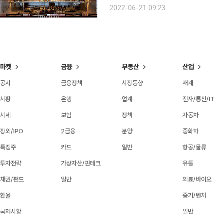
로 재현해낸 클래식 칵테일과 2022
2022-06-21 09:23
마켓
금융
부동산
산업
공시
금융정책
시장동향
재계
시황
은행
업계
전자/통신/IT
시세
보험
정책
자동차
장외/IPO
2금융
분양
중화학
특징주
카드
일반
항공/물류
투자전략
가상자산/핀테크
유통
채권/펀드
일반
의료/바이오
환율
중기/벤처
국제시황
일반