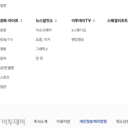
일반
문화·라이프
뉴스발전소
이투데이TV
스페셜리포트
관광
이슈크래커
e스튜디오
방송/TV
요즘, 이거
랭킹영상
영화
그래픽스
음악
한 컷
공연/출판
스포츠
일반
회사소개
이용약관
개인정보처리방침
청소년