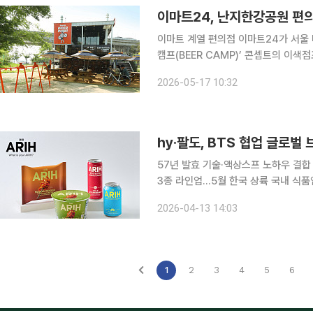
이마트24, 난지한강공원 편의
이마트 계열 편의점 이마트24가 서울 마
캠프(BEER CAMP)’ 콘셉트의 이색점포 2개점을 열었다. 17
점은 한강 즐기기에 특화된 체류형 편의점
2026-05-17 10:32
과 119㎡(36평) 규모의 복층 구조다.
hy·팔도, BTS 협업 글로벌 
57년 발효 기술·액상스프 노하우 결합
3종 라인업…5월 한국 상륙 국내 식품업계에서 차별화한 기술력을 강조해온 hy와 팔도가 세계적인
아티스트 방탄소년단(BTS)과 손잡고 글로벌
2026-04-13 14:03
모델 기용을 넘어 기획 단계부터 아티
1
2
3
4
5
6