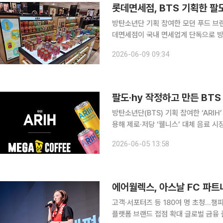
롯데면세점, BTS 기획한 팔도
방탄소년단 기획 참여한 모던 푸드 브랜드
데면세점이 국내 면세업계 단독으로 방탄
리(ARIH)’를 판매, K푸드 상품 경쟁력 강화에 나선다. 롯데면세점
2026-06-09 09:34
는 브랜드 아리는 제품 개발부터 패키
팔도·hy 작정하고 만든 BTS
방탄소년단(BTS) 기획 참여한 ‘ARI
용해 제로·저당 ‘웰니스’ 대체 음료 시장 선점 가속 국내 대표 커피 프랜차
도·hy의 글로벌 브랜드 ‘아리(ARIH)
2026-06-05 13:58
커피는 전국 4300여 개에 달하는 촘
에어월렉스, 아스날 FC 파트
고객·서포터즈 등 180여 명 초청…
플랫폼 브랜드 접점 확대 글로벌 금융 플랫폼 기업 에어월렉스가 아스날 FC와의 공식 파트너십을