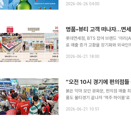
2026-06-26 04:00
를 기록한 브랜드가 속한 진(Gin) 카
명품•뷰티 고객 떠나자…면세점
롯데면세점, BTS 참여 브랜드 ‘아리(
로 매출 증가 고환율 장기화와 외국인의 여행 패턴이 변화하면서 국내 면세점업계가 ‘K푸드’를 신성
장동력으로 삼고 외국인 유치에 사활을
2026-06-21 18:00
백화점 등을 찾는 가운데 면세점들은 고
붉은 악마 모인 광화문, 편의점 매출 최
품도 불티경기 끝나자 ‘맥주·하이볼’로
‘신의 한 수’ 2026 북중미월드컵 대한민국 국가대표팀의 멕시코전이 열린 지난 6월 19일, 서울 광
2026-06-21 10:51
화문 일대를 비롯한 전국 편의점 가가가