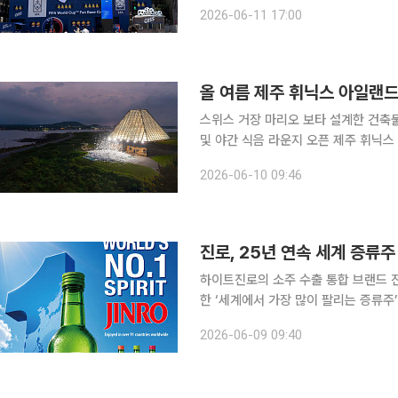
일 월드컵이지?” 11일 오전 11시, 서
2026-06-11 17:00
는 카스의 ‘FIFA 월드컵 팬 베이스캠
올 여름 제주 휘닉스 아일랜드
스위스 거장 마리오 보타 설계한 건축물
및 야간 식음 라운지 오픈 제주 휘닉스 아일랜드가 여름 휴가철을 맞아 대표적인 프리미엄 명소인
‘아고라 인피니티풀’을 전격 가동한다고 10일 밝혔다. 아고라 인피니티풀
2026-06-10 09:46
까지 두 달간 문을 열며, 운영 시간은 
진로, 25년 연속 세계 증류
하이트진로의 소주 수출 통합 브랜드 
한 ‘세계에서 가장 많이 팔리는 증류주’에 2
전 세계 판매량은 9450만 상자(상자당
2026-06-09 09:40
전체 판매량을 웃도는