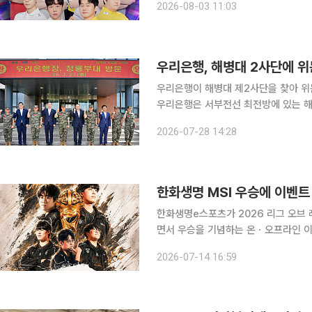
2026-08-03 11:03
오후 6시 서울 종로구 치지직 롤파크
우리은행, 해병대 2사단에 
우리은행이 해병대 제2사단을 찾아 위
우리은행은 서부전선 최전방에 있는 해
문품을 전달했다고 28일 밝혔다. 이날 행사에는 정진완 우리은행장과 최영길 해병대 제2사단장 등
2026-07-28 14:28
이 참석했다. 우리은행은 1985년 해
한화생명 MSI 우승에 이벤
한화생명e스포츠가 2026 리그 오브 
면서 우승을 기념하는 온ㆍ오프라인 이
수단 팬사인회는 물론 게임 내 챔피언ㆍ스킨 
2026-07-14 16:59
는 14일 연간권 오렌지 멤버십 회원을 대