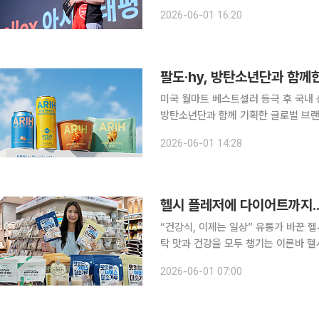
기념해 국내 고객과 축구 팬을 대상으로 한 행사를 열었다. 에어월
2026-06-01 16:20
새벽까지 서울 강남구 선릉역 인근 슈
팔도·hy, 방탄소년단과 함께한
미국 월마트 베스트셀러 등극 후 국내 상륙누들·
방탄소년단과 함께 기획한 글로벌 브랜드 
던 밸런스 푸드 시장을 공략한다. 아리는 지난달 24일 미국 월마트를 통해 해외 시장에 먼저 선보였
2026-06-01 14:28
다. 기획 단계부터 방탄소년단이 참여
헬시 플레저에 다이어트까지..
“건강식, 이제는 일상” 유통가 바꾼 헬
탁 맛과 건강을 모두 챙기는 이른바 헬시플레저 열풍이 올여름 유통가를 휩쓸고 있다. 무더위가 일
찍 찾아오면서 고통스럽게 굶는 대신 즐겁게 
2026-06-01 07:00
머스 플랫폼 에이블리에 따르면 4월 