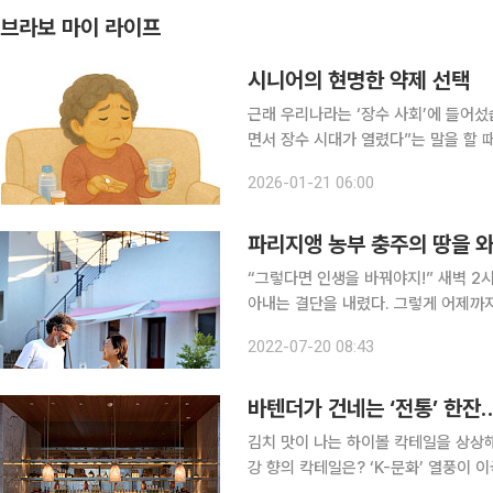
브라보 마이 라이프
시니어의 현명한 약제 선택
근래 우리나라는 ‘장수 사회’에 들어섰
면서 장수 시대가 열렸다”는 말을 할 
지제도 보편화를 비롯해 국내 의료계가
2026-01-21 06:00
파리지앵 농부 충주의 땅을 
“그렇다면 인생을 바꿔야지!” 새벽 2
아내는 결단을 내렸다. 그렇게 어제까
다. 땅에 심은 건 포도나무였지만, 부
2022-07-20 08:43
편은 뭐든 이뤄진다 하고, 아내는 뭐든
바텐더가 건네는 ‘전통’ 한잔…
김치 맛이 나는 하이볼 칵테일을 상상
강 향의 칵테일은? ‘K-문화’ 열풍이 이