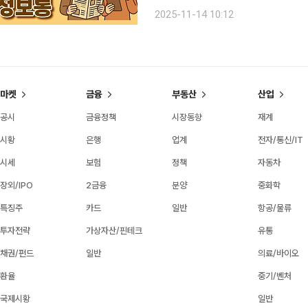
우리술이 한자리에 모이는 ‘2025 대
2025-11-14 10:12
까지 서울 양제동 aT센터에서 열린다.
마켓
금융
부동산
산업
공시
금융정책
시장동향
재계
시황
은행
업계
전자/통신/IT
시세
보험
정책
자동차
장외/IPO
2금융
분양
중화학
특징주
카드
일반
항공/물류
투자전략
가상자산/핀테크
유통
채권/펀드
일반
의료/바이오
환율
중기/벤처
국제시황
일반