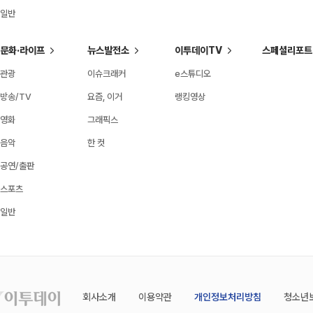
일반
문화·라이프
뉴스발전소
이투데이TV
스페셜리포트
관광
이슈크래커
e스튜디오
방송/TV
요즘, 이거
랭킹영상
영화
그래픽스
음악
한 컷
공연/출판
스포츠
일반
회사소개
이용약관
개인정보처리방침
청소년