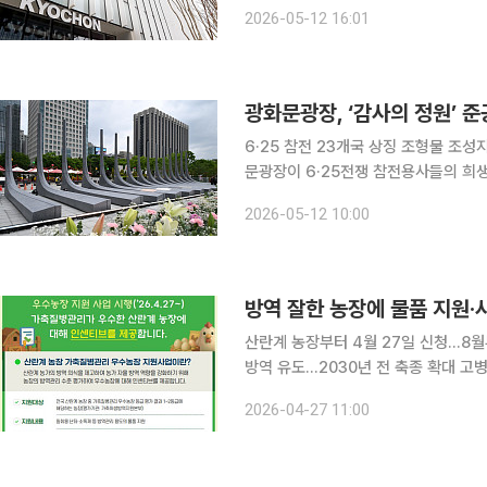
에는 동절기 조류인플루엔자(AI) 장기
2026-05-12 16:01
향을 미쳤다. 다만, 미국, 중국 등 
광화문광장, ‘감사의 정원’ 
6·25 참전 23개국 상징 조형물 조성지하
문광장이 6·25전쟁 참전용사들의 희
다. 참전 23개국을 상징하는 조형물과
2026-05-12 10:00
의 가치를 시민 일상 속에서 되새기는
방역 잘한 농장에 물품 지원·
산란계 농장부터 4월 27일 신청…8월
방역 유도…2030년 전 축종 확대 고병원성 조류인플루엔자(AI) 발생 양상이 복잡해지고 바이러스
감염력도 높아진 가운데 정부가 방역을
2026-04-27 11:00
구축에 나선다. 방역 조치를 잘 지킨 