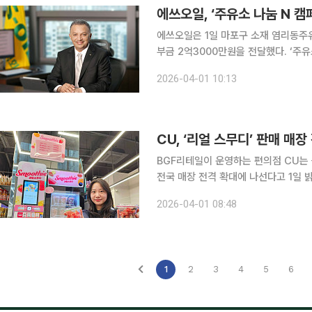
에쓰오일, ‘주유소 나눔 N 캠
에쓰오일은 1일 마포구 소재 염리동주
부금 2억3000만원을 전달했다. ‘주유소 나눔 N 캠페인’은 지역 주민들과 친밀한 S-OIL 주유소를
활용해, 인근 복지시설과 어려운 이웃
2026-04-01 10:13
국 200여개의 S-OIL 주유소가 참여
CU, ‘리얼 스무디’ 판매 매
BGF리테일이 운영하는 편의점 CU는 
전국 매장 전격 확대에 나선다고 1일 밝혔다. 리얼 스무디는 수박, 망고 바나나, 딸기 
리 등 각종 과일이 담긴 스무디 전용 
2026-04-01 08:48
로 변신하는 음료다. 3000
1
2
3
4
5
6