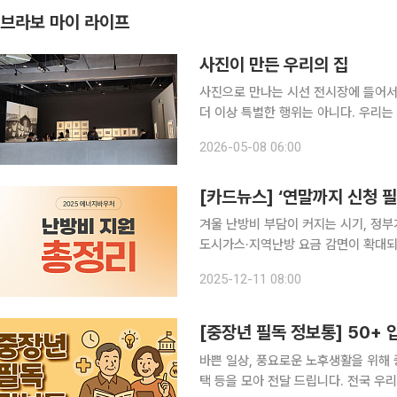
브라보 마이 라이프
사진이 만든 우리의 집
사진으로 만나는 시선 전시장에 들어서는 순간, 익숙한 이미지들이 낯선 질문으로 돌아온다. 사진은
더 이상 특별한 행위는 아니다. 우리는
삶의 일부를 이미지로 남긴다. 과거에는
2026-05-08 06:00
십 번씩 반복하는 일상이 됐다. 그만큼
[카드뉴스] ‘연말까지 신청 
겨울 난방비 부담이 커지는 시기, 정부
도시가스·지역난방 요금 감면이 확대되
에너지바우처를 이용할 수 있도록 문턱
2025-12-11 08:00
로는 전화·방문 점검이 강화되고, 갑
[중장년 필독 정보통] 50+ 
바쁜 일상, 풍요로운 노후생활을 위해 
택 등을 모아 전달 드립니다. 전국 우리술