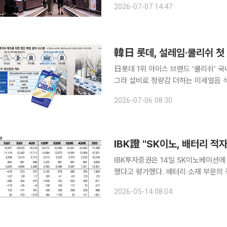
2026-07-07 14:47
연계돼 숲길과 물길을 잇는 새로운 휴
日롯데 1위 아이스 브랜드 ‘쿨리쉬’ 
그라 설비로 청량감 더하는 미세얼음 식감 구현 전국 대부분 지역에서 낮 최고기
르는 등 폭염이 본격화한 3일 오후 찾
2026-07-06 08:30
림 성수기’를 맞이한 이곳 빙과 생산
IBK투자증권은 14일 SK이노베이션에
했다고 평가했다. 배터리·소재 부문의 
이익 증가를 견인했다며 투자의견 ‘매수’와 목표주가
2026-05-14 08:04
업이익은 2조1622억원으로 전 분기 대