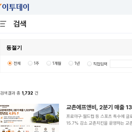
검색
전체
1주
1개월
1년
직접입력
검색결과 총
1,732
건
교촌에프앤비, 2분기 매출 1
프로야구·월드컵 등 스포츠 특수에 글
15.7% 감소 교촌치킨을 운영하는 교촌에프앤비가 올해 2분기 치킨 수요 확대와 글로벌·신사업 성
장에 힘입어 매출을 늘렸다. 다만 원