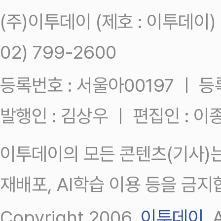
(주)이투데이 (제호 : 이투데이
02) 799-2600
등록번호 : 서울아00197 ㅣ 등록일
발행인 : 김상우 ㅣ 편집인 : 
이투데이의 모든 콘텐츠(기사)는
재배포, AI학습 이용 등을 금지
Copyright 2006.
이투데이
.