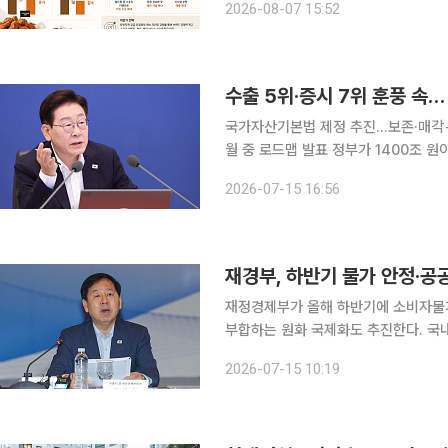
2026-08-07 15:52
교촌에프앤비는 올해 2분기 연결 기준 매
수출 5위·증시 7위 훈풍 속…
국가자산기본법 제정 추진…보존·매각→
월 중 로드맵 발표 정부가 1400조 원이 넘는 국가자산 운용 방식을 보존·매각 중심에서 가치창출형
으로 전면 전환하는 '국가자산기본법'
2026-07-15 16:56
거래할 수 있도록 국제화 작업도 속도도
재경부, 하반기 물가 안정·공
재정경제부가 올해 하반기에 소비자물가
부합하는 원화 국제화도 추진한다. 국
신설해 종합형 국부펀드로 확대 개편도 추진하기로 했다. 구윤철 
2026-07-15 10:19
15일 청와대 영빈관에서 열린 이재명 