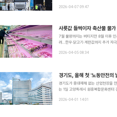
치’에 대한 시연회를 개최했다고 7일 밝혔다. 현재 서울 금천구와 와이제이 산업은
2026-04-07 09:47
분진 청소차 특허 3건(등록 완료)과 
사룟값 들썩이자 축산물 물가
7월 물량까지는 버티지만 8월 이후 인
려…한우·닭고기·계란값까지 추가 자극 우려 중동 전쟁의 불똥이 국내 밥상 물가를 다
다. 국제 곡물가격과 해상운임, 환율
2026-04-05 08:34
있어서다. 당장 7월 말까지는 기존 계
경기도, 올해 첫 '노동안전의 
경기도가 중대재해 없는 산업현장을 만들
는 1일 고양특례시 원흥복합문화센터 
여명이 참석한 가운데 현장점검과 안전 캠페인을 실시했다. 202
2026-04-01 14:01
정된 '노동안전의 날' 캠페인의 일환으로