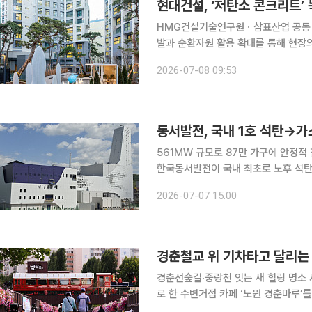
현대건설, ‘저탄소 콘크리트’
HMG건설기술연구원ㆍ삼표산업 공동 개발⋯탄소배출 55
발과 순환자원 활용 확대를 통해 현장의 탄소
크리트 양생 과정의 에너지 사용을 줄이
2026-07-08 09:53
561MW 규모로 87만 가구에 안정적 전력 공급 254개 일자리 창출 및 20
한국동서발전이 국내 최초로 노후 석탄
한 '음성복합 1호기'를 성공적으로 준공했다. 중부권의 안정적인 전력 공급과 국가 에
2026-07-07 15:00
로운 이정표를
경춘선숲길‧중랑천 잇는 새 힐링 명소 서울특별시 노원구가 중랑천 경춘철교 상부에 기차를 모티브
로 한 수변거점 카페 ‘노원 경춘마루’를 조
마루는 경춘선숲길과 중랑천 수변을 함