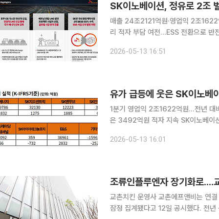
SK이노베이션, 정유로 2조 
매출 24조2121억원·영업익 2조16
리 적자 부담 여전…ESS 전환으로 반전 모색 SK이노베이션이 중동 분쟁에 따른 유
마진 개선에 힘입어 올해 1분기 대규
2026-05-13 16:51
했지만, 배터리 자회사 SK온은 여전히
유가 급등에 웃은 SK이노베이
1분기 영업익 2조1622억원…전년 대
은 3492억원 적자 지속 SK이노베이션이 중동 분쟁에 따른 유가 급등과 정제마진 개선에 힘입어
올해 1분기 대규모 흑자전환에 성공했다
2026-05-13 16:01
시점 차이에서 발생한 래깅효과와 재고
조류인플루엔자 장기화로....
교촌치킨 운영사 교촌에프앤비는 연결 기
잠정 집계됐다고 12일 공시했다. 전년 동