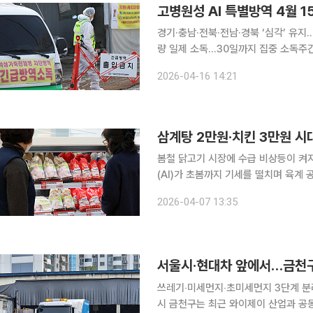
고병원성 AI 특별방역 4월 
경기·충남·전북·전남·경북 ‘심각’ 유지
량 일제 소독…30일까지 집중 소독주간 연장 겨울 철새 북상이 사실상 마무리되면서
성 조류인플루엔자(AI) 특별방역대책기
2026-04-16 14:21
고 봄철 산발적 추가 발생 가능성도 남아
봄철 닭고기 시장에 수급 비상등이 켜
(AI)가 초봄까지 기세를 떨치며 육계 
축에 따른 도축 마릿수 감소는 삼계탕
2026-04-07 13:35
될 전망이다. 7일 한국농촌경제연구
서울시‧현대차 앞에서…금천구,
쓰레기‧미세먼지‧초미세먼지 3단계 분리수
시 금천구는 최근 와이제이 산업과 공동