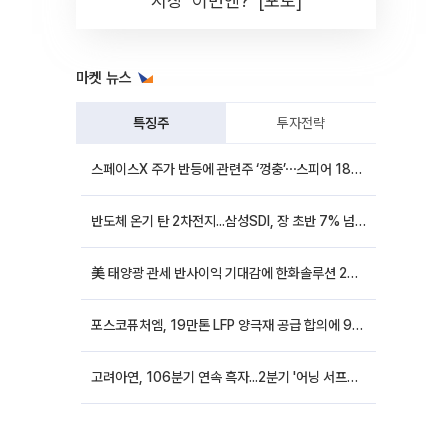
시장 '이번엔?' [포토]
마켓 뉴스
특징주
투자전략
스페이스X 주가 반등에 관련주 ‘껑충’⋯스피어 18%ㆍ에이치브이엠 12%↑
반도체 온기 탄 2차전지...삼성SDI, 장 초반 7% 넘게 껑충
美 태양광 관세 반사이익 기대감에 한화솔루션 20%대·OCI홀딩스 14%대 급등
포스코퓨처엠, 19만톤 LFP 양극재 공급 합의에 9%대 강세
고려아연, 106분기 연속 흑자...2분기 '어닝 서프라이즈'에 장 초반 12%대 강세