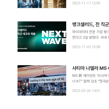
2025-11-17 12:00
터 인력은 ‘모시기 경쟁’이
뱅크샐러드, 전 직군
마이데이터 전문 기업 뱅
한다고 3일 밝혔다. 국내 최초로 마이데이터 서비스를 선보이며 종합 금융∙건강 플랫폼으로 발전한
뱅크샐러드는 AI 에이전트(
2025-11-03 10:08
사티아 나델라 MS C
MS 新 에이전트 '리서처·
너 KT" 협력 강조 "한국은 인적 자원이 풍부하고 AI 기술 역량 갖고 있어 이걸 합친다면 한국의 더
경제가 번영할 수 있을 것이다." 사티아 나델라 마이크로소프트(MS) CEO가 2
2025-03-26 14:01
재aT센터에서 개최한 'MS