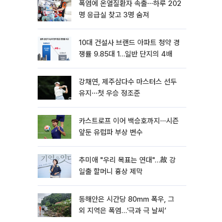
폭염에 온열질환자 속출⋯하루 202
명 응급실 찾고 3명 숨져
10대 건설사 브랜드 아파트 청약 경
쟁률 9.85대 1…일반 단지의 4배
강채연, 제주삼다수 마스터스 선두
유지⋯첫 우승 정조준
카스트로프 이어 백승호까지⋯시즌
앞둔 유럽파 부상 변수
추미애 "우리 목표는 연대"…故 강
일출 할머니 흉상 제막
동해안은 시간당 80㎜ 폭우, 그
외 지역은 폭염…‘극과 극 날씨’