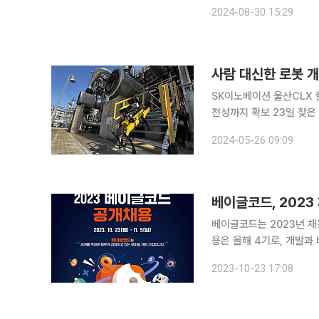
난 2014년 KIC 주도로
2024-08-30 15:29
자가 참석했다.
사람 대신한 로봇 개
SK이노베이션 울산CLX 
전성까지 확보 23일 찾은 SK이노베이션 울산CLX 내 제2 고도화설비(FCC) 공장. 거대한 탱크와
파이프들이 즐비한 이곳에
2024-05-26 09:09
베이글코드는 2023년 채용연계
용은 올해 4기로, 개발과
간 채용 홈페이지를 통해 
2023-10-23 17:08
개발 직군의 경우 지원자