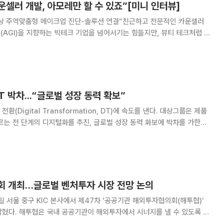
카운셀러 개발, 아모레만 할 수 있죠”[미니 인터뷰]
 혁신상 주역맞춤형 메이크업 진단-솔루션 연결“친근하고 전문적인 카운셀러
니다.” 국내 대표 뷰티 기업 아모레퍼시픽은 의외의
세계 최대 정보기술(IT)·가
T 박차...“글로벌 성장 동력 확보”
gital Transformation, DT)에 속도를 낸다. 대상그룹은 제품
르는 전 단계의 디지털화를 추진, 글로벌 성장 동력 화보에 박차를 가한다
의회 개최…글로벌 벤처투자 시장 전망 논의
일 서울 중구 KIC 본사에서 제47차 ‘공공기관 해외투자협의회(해투협)’
를 낼 수 있도록 지