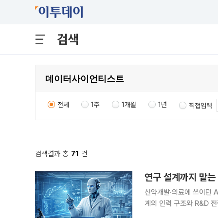
검색
전체
1주
1개월
1년
직접입력
검색결과 총
71
건
연구 설계까지 맡는 
신약개발‧의료에 쓰이던 A
계의 인력 구조와 R&D 전략 변화 전망 의료영상 판독과 신약개발
설계 영역으로 확장되고 있