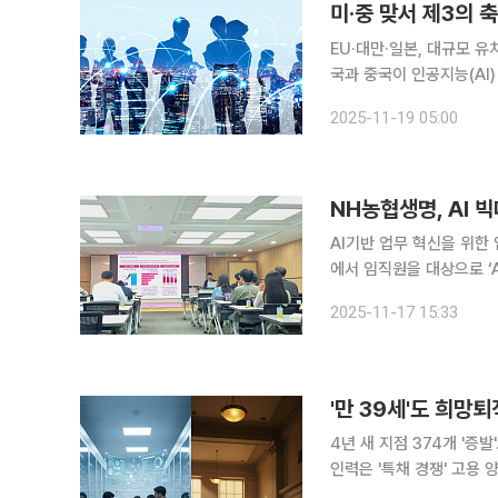
EU·대만·일본, 대규모 유
국과 중국이 인공지능(AI)
각국도 글로벌 AI 인재 유치 전쟁에 뛰어들었다. 1
2025-11-19 05:00
는 지난달 미국과 중국 기
NH농협생명, AI 
AI기반 업무 혁신을 위한 임직원 빅데이터 모델
에서 임직원을 대상으로 ‘AI 빅데이
데이터사이언티스트가 진행
2025-11-17 15:33
세스 △금융권 AI 모델 
'만 39세'도 희망
4년 새 지점 374개 '증
인력은 '특채 경쟁' 고용 양극화 AI(인공지능)와 디지털 전환이 시중은행의 고용 
들고 있다. 시중은행의 영