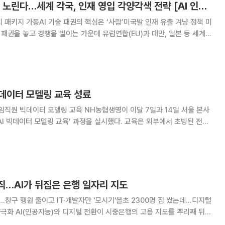
미·중 맞서 제3의 축 노린다…세계 각국, 인재 영입 각양각색 전략 [AI 인재 대공백 下]
치 패키지 가동AI 기술 패권의 핵심은 ‘사람’미국발 인재 유출 겨냥 정책 미
 패권을 놓고 경쟁을 벌이는 가운데 유럽연합(EU)과 대만, 일본 등 세계
8일 비즈니스인사이더에 따르면 EU 집행위원회
술 의존도를 줄이기 위한 전
빅데이터 모델링 교육 성료
링 교육 NH농협생명이 이달 7일과 14일 서울 본사
터 모델링 교육’ 과정을 실시했다. 교육은 외부에서 초빙된 전문
을 맡았다. 교육과정은 △AI와 빅데이터의 핵심 개념 △모델 개발 프로
구축 사례 분석 △업무 활용 인사
퇴직…AI가 뒤집은 은행 일자리 지도
발'…창구 행원 줄이고 IT·개발자만 '모시기'올초 2300명 짐 쌌는데…디지털
지도를 뿌리째 뒤흔
업점이 3년 반 만에 사라지면서 희망퇴직을 실시하고 있으나 반면 IT·데이