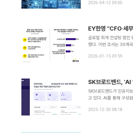
2026-04-12 09:00
과학자’ 개념이 등장하면서
EY한영 "CFO·세무
글로벌 회계·컨설팅 법인 E
했다. 이번 조사는 30개
로 급변하는 환경 속에서 세무·재무 조
2026-01-15 09:59
임원의 86%는 데이터·생
SK브로드밴드, 'A
SK브로드밴드가 인공지능(
고 있다. AI를 통해 구
수 있어 업무 효율성을 크
2025-12-30 08:18
대된다. 30일 SK