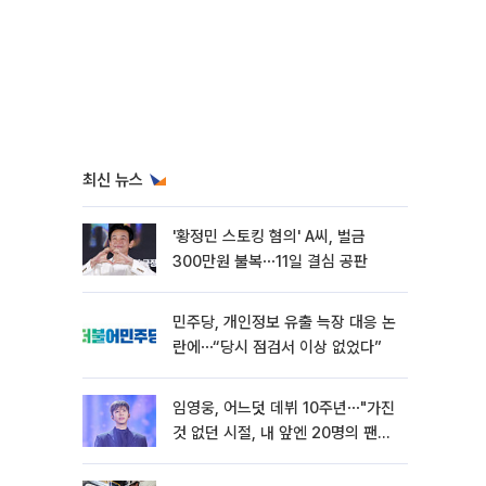
최신 뉴스
'황정민 스토킹 혐의' A씨, 벌금
300만원 불복⋯11일 결심 공판
민주당, 개인정보 유출 늑장 대응 논
란에⋯“당시 점검서 이상 없었다”
임영웅, 어느덧 데뷔 10주년⋯"가진
것 없던 시절, 내 앞엔 20명의 팬
뿐"