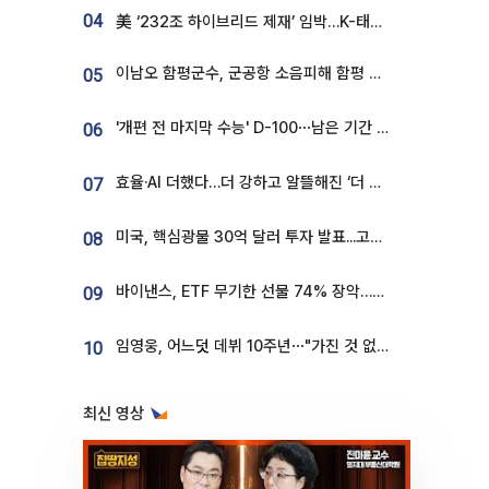
04
美 ‘232조 하이브리드 제재’ 임박…K-태양광, 불확실성 털고 날개 다나
이남오 함평군수, 군공항 소음피해 함평 보상 요구
05
'개편 전 마지막 수능' D-100⋯남은 기간 성적 올릴 전략은
06
효율·AI 더했다…더 강하고 알뜰해진 ‘더 뉴 그랜저 하이브리드’ [ET의 모빌리티]
07
미국, 핵심광물 30억 달러 투자 발표...고려아연 대미투자 언급
08
바이낸스, ETF 무기한 선물 74% 장악…한국 레버리지 ETF 거래 급증 [e가상자산]
09
임영웅, 어느덧 데뷔 10주년⋯"가진 것 없던 시절, 내 앞엔 20명의 팬뿐"
10
최신 영상