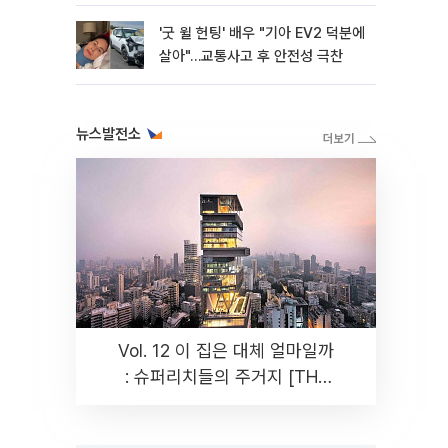
'굿 윌 헌팅' 배우 "기아 EV2 덕분에
살아"…교통사고 후 안전성 극찬
뉴스발전소
Vol. 12 이 집은 대체 얼마일까
: 슈퍼리치들의 주거지 [THE
RARE]