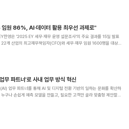
 연구개발(R&D) 방식 자
 임원 86%, AI·데이터 활용 최우선 과제로"
Y한영은 '2025 EY 세무·재무 운영 설문조사'의 주요 결과를 15일 발표
국 22개 산업의 최고재무책임자(CFO)와 세무·재무 임원 1600명을 대상으
직의 혁신 방향을 분석했다. 조사에 따르면 글로벌 세무·재무
성형 인공지능(AI)·기술
I 업무 파트너'로 사내 업무 방식 혁신
AI) 업무 파트너를 통해 AI 및 디지털 전환 기반의 일하는 문화를 확산하
성원 누구나 손쉽게 예측 모델을 만들고, 필요한 고객만 골라 맞춤형 제안할
게 높일 뿐만 아니라 고객에게 차별화된 경험을 제공할 수 있을 것으로 기
브로드밴드는 구성원들이 자신의 업무 데