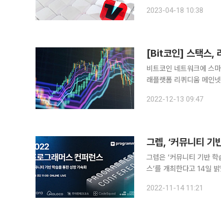
모집 분야는 △미디어엔지
2023-04-18 10:38
△앱개발자(AOS) △프론
비트코인 네트워크에 스마
래플랫폼 리퀴디움 메인넷
비트코인과 이더리움, 리플 등 최상위
2022-12-13 09:47
산(암호화폐) 통계사이트 
그렙, ‘커뮤니티 기
그렙은 ‘커뮤니티 기반 학
스’를 개최한다고 14일 밝혔다. 커뮤니티를 기반으로 개발자를 교육하는 방법, 
습하는 방법과 그 효과를 
2022-11-14 11:21
런스다. 이번 행사는 