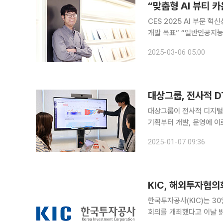
“맞춤형 AI 뷰티 
CES 2025 AI 부문
개발 목표” “일반인공지능(AGI)을 지향하는 빅테크 기업을 넘어서기는 힘들지만, 뷰티 테크처럼 특
정 영역은 아모레퍼시픽이 충분히 경쟁력이 있습
2025-03-06 05:00
‘인공지능(AI) 강자’다. 
대상그룹, 전사적 D
대상그룹이 전사적 디지털 전환(Di
기획부터 개발, 운영에 이
고 7일 밝혔다. 대상은 빅데이터 분석 플랫폼 ‘DAYS(Data All Your Needs)’를 활용하고 있다.
2025-01-07 09:36
DAYS는 고객 반응, 매출
KIC, 해외투자협
한국투자공사(KIC)는 30
회의를 개최했다고 이날 밝혔다. 해투협은 국내 공공기관이 해외투자에서 시너지