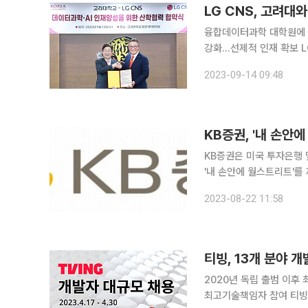
LG CNS, 고려대와
융합데이터과학 대학원에 
강화…선제적 인재 확보 LG CNS가 고려대학교 대학원 과정에 ‘채용 연계형 계약학과’를 신설하고,
데이터과학·AI 융합인재 육성에 나선다고 14일
2023-09-14 09:48
암동 대학 본관에서 ‘데이
KB증권, '내 손안
KB증권은 미국 투자은행
'내 손안에 월스트리트'를 제작했다고 22일 밝혔
정보를 얻으려는 고객들의
2023-08-22 11:58
티빙, 13개 분야 
2020년 독립 출범 이후
최고기술책임자 참여 티빙은 독립 출범 이후 최대 규모의 개발자 채용을 실시한다고 18일 밝혔다.