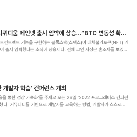
니어 △클라우드 엔지니어 △데이터베이스 엔지니어 △앱개발자(IOS)
트엔드(웹) △프론트엔드(TV) △
[Bit코인] 스택스, 리퀴디움 메인넷 출시 임박에 상승…“BTC 변동성 확대 후 바닥”
트컨트랙트 기능을 구현하는 블록스택(스택스)이 대체불가토큰(NFT) 거
이 출시 임박했다는 소식에 상승세다. 전체 코인 시장은 혼조세를 보였고,
 코인들은 소폭 오름세로 마감했다. 13일 오전 9시 0분 가상자
코인게코에 따르면 비트코인은 0.9%
반 개발자 학습’ 컨퍼런스 개최
습을 통한 성장 가속화’를 주제로 오는 26일 ‘2022 프로그래머스 컨퍼런
개발자가 스스로 학
공유하기 위해 마련됐다. 2014년 그렙의 설립 후 진행하는 첫 개발자 컨퍼
총 5개의 발표 세션과 2개의 패