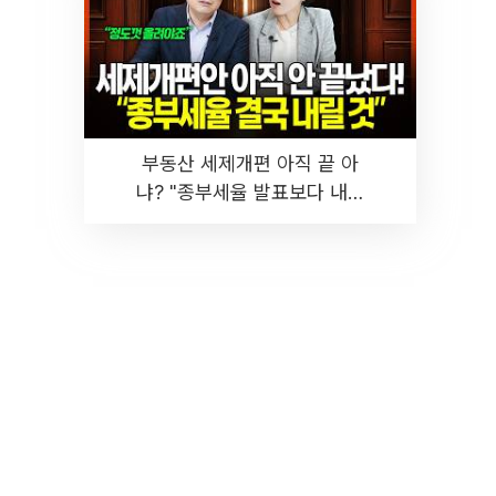
부동산 세제개편 아직 끝 아
냐? "종부세율 발표보다 내릴
것" 장기거주·양도세 전망 I 집
땅지성 I 김인만, 진미윤