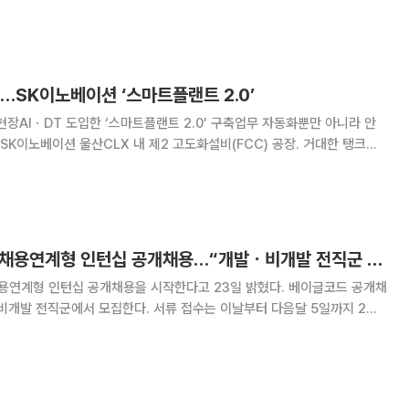
 설립된 협의체다. 이날 회의에는 국내 중앙회·공제회·연기금 등의 투자 담당
 이날 발표에 나선 슈로더 캐피탈(Sch
…SK이노베이션 ‘스마트플랜트 2.0’
현장AIㆍDT 도입한 ‘스마트플랜트 2.0’ 구축업무 자동화뿐만 아니라 안
선 좀처럼 사람을 찾아보기 어려웠다. 대신 무릎 높이밖에 오지 않는 로봇
개가 현장을 바삐 돌아다니고 있었다. 로봇 개 ‘행독’
베이글코드, 2023 채용연계형 인턴십 공개채용…“개발ㆍ비개발 전직군 모집”
형 인턴십 공개채용을 시작한다고 23일 밝혔다. 베이글코드 공개채
 비개발 전직군에서 모집한다. 서류 접수는 이날부터 다음달 5일까지 2주
받는다. 채용 절차는 서류전형, 실무진 면접, 경영진 면접 순으로 진행된다.
 전원에게 온라인 코딩테스트 기회를