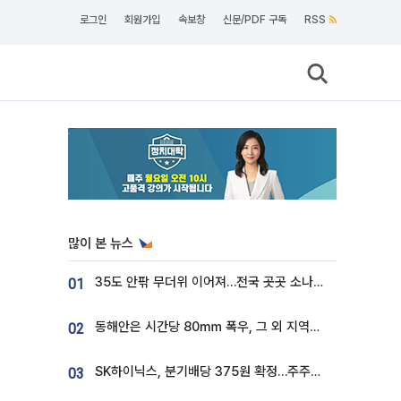
로그인
회원가입
속보창
신문/PDF 구독
RSS
많이 본 뉴스
35도 안팎 무더위 이어져…전국 곳곳 소나기 [오늘 날씨]
01
동해안은 시간당 80㎜ 폭우, 그 외 지역은 폭염…‘극과 극 날씨’
02
SK하이닉스, 분기배당 375원 확정…주주환원책 9월로 앞당겨 발표
03