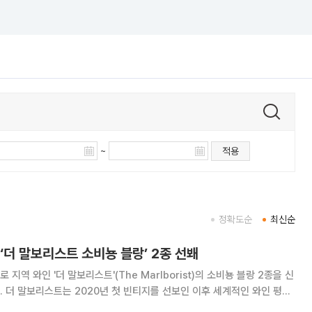
~
적용
정확도순
최신순
‘더 말보리스트 소비뇽 블랑’ 2종 선봬
지역 와인 '더 말보리스트'(The Marlborist)의 소비뇽 블랑 2종을 신
 평론
드의 유일 마스터 소믈리에 카메론 더글라스 등 유수의 와인 전문가들로부터