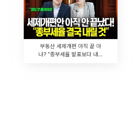
부동산 세제개편 아직 끝 아
냐? "종부세율 발표보다 내릴
것" 장기거주·양도세 전망 I 집
땅지성 I 김인만, 진미윤