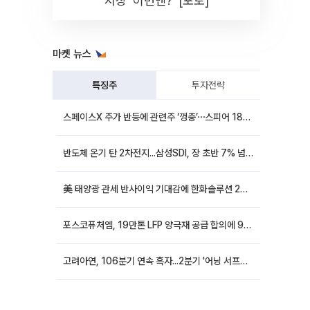
시장 '이번엔?' [포토]
마켓 뉴스
특징주
투자전략
스페이스X 주가 반등에 관련주 ‘껑충’⋯스피어 18%ㆍ에이치브이엠 12%↑
반도체 온기 탄 2차전지...삼성SDI, 장 초반 7% 넘게 껑충
美 태양광 관세 반사이익 기대감에 한화솔루션 20%대·OCI홀딩스 14%대 급등
포스코퓨처엠, 19만톤 LFP 양극재 공급 합의에 9%대 강세
고려아연, 106분기 연속 흑자...2분기 '어닝 서프라이즈'에 장 초반 12%대 강세