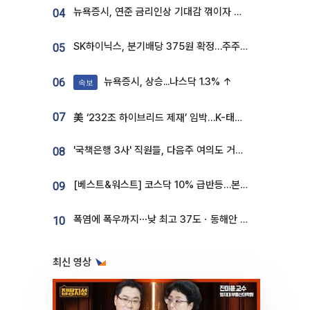
뉴욕증시, 연준 금리인상 기대감 꺾이자 상승...S&P500 사상 최고치 [종합]
04
SK하이닉스, 분기배당 375원 확정…주주환원책 9월로 앞당겨 발표
05
뉴욕증시, 상승...나스닥 1.3% ↑
06
속보
07
美 ‘232조 하이브리드 제재’ 임박…K-태양광, 불확실성 털고 날개 다나
'국책은행 3사' 직원들, 다음주 여의도 거리 나서는 까닭은
08
[베스트&워스트] 코스닥 10% 급반등…본느, 최대주주 변경 기대에 270% 폭등
09
폭염에 폭우까지⋯낮 최고 37도ㆍ동해안 강한 비 [날씨]
10
최신 영상