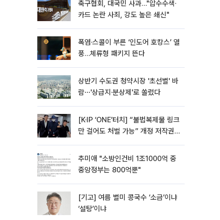
축구협회, 대국민 사과…"압수수색·
카드 논란 사죄, 강도 높은 쇄신"
폭염·스콜이 부른 ‘인도어 호캉스’ 열
풍…체류형 패키지 뜬다
상반기 수도권 청약시장 '초선별' 바
람⋯'상급지·분상제'로 쏠렸다
[K·IP ‘ONE’터치] “불법복제물 링크
만 걸어도 처벌 가능” 개정 저작권
법 어떻게 바뀌었나
추미애 "소방인건비 1조1000억 중
중앙정부는 800억뿐"
[기고] 여름 별미 콩국수 ‘소금’이냐
‘설탕’이냐