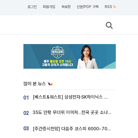
로그인
회원가입
속보창
신문/PDF 구독
RSS
많이 본 뉴스
[베스트&워스트] 삼성전자·SK하이닉스 밀린 한 주…상상인증권은 85% 급등
01
35도 안팎 무더위 이어져…전국 곳곳 소나기 [오늘 날씨]
02
03
[주간증시전망] 다음주 코스피 6000~7000⋯“外人 수급은 정책이 변수”