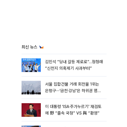
최신 뉴스
김민석 “당내 갈등 제로로”…정청래
“신천지 의혹제기 사과부터”
서울 집합건물 거래 회전율 1위는
은평구⋯'금천·강남'은 하위권 맴돌
아
이 대통령 ‘ISA·주가누르기’ 재검토
에 野 “졸속 국정” VS 與 “환영”