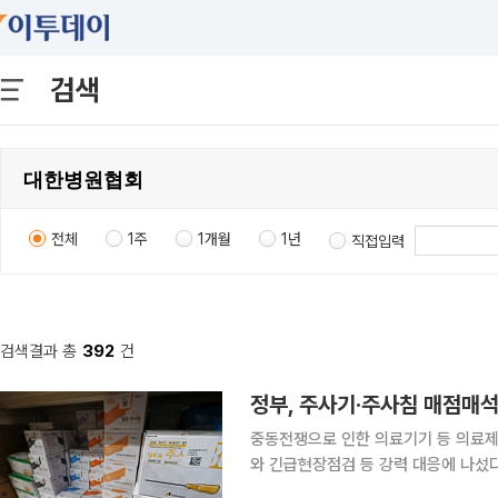
검색
전체
1주
1개월
1년
직접입력
검색결과 총
392
건
정부, 주사기·주사침 매점매석
중동전쟁으로 인한 의료기기 등 의료제
와 긴급현장점검 등 강력 대응에 나섰
서 품절 현상이 나타나고 있다고 판단하