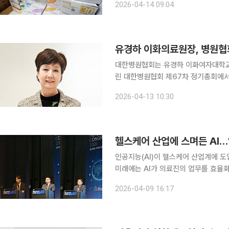
2026-04-14 09:04
건복지부는 14일 서울 중구 콘퍼런스
유경하 이화의료원장, 병원협
대한병원협회는 유경하 이화여자대학교
린 대한병원협회 제67차 정기총회에서
병협 67년 역사상 최초의 여성 회장 
2026-04-13 10:30
헬스케어 산업에 스며든 AI…
인공지능(AI)이 헬스케어 산업계에 도
미래에는 AI가 의료진의 업무를 효율화
전망이다. 9일 서울 강남구 코엑스에서 대한병원협회 국제종합학술대회(KHC 2026)가 열린 가운
2026-04-09 16:17
데 국내외 전문가들이 ‘AI가 이끄는 