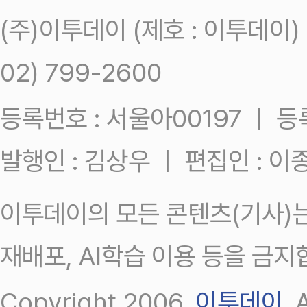
(주)이투데이 (제호 : 이투데이
02) 799-2600
등록번호 : 서울아00197 ㅣ 등록일
발행인 : 김상우 ㅣ 편집인 : 
이투데이의 모든 콘텐츠(기사)는
재배포, AI학습 이용 등을 금지
Copyright 2006.
이투데이
.