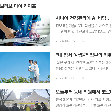
브라보 마이 라이프
시니어 건강관리에 AI 바람… 
정보통신기술(ICT) 혁신을 기반으로 전
나19 이후 원격 진료가 도입되었고,
의 중요성이 부각됐다. 전 세계 시장은 
2024-06-05 07:56
편리한 삶을 영위할 수 있다는 긍정적
“내 집서 여생을” 정부의 커
‘살던 곳에서, 건강한 노후’. 정부는 2
돌봄) 정책을 시행하고 있다. 커뮤니
낼 수 있도록 주거·보건·의료·돌봄을 
2022-05-11 08:30
어의 도입 배경과 앞으로 나아가야 할
오늘부터 동네 의원에서 코로
전국 391개 기관에서 검사‧치료 시행…신속항원
391개 호흡기전담클리닉 및 호흡기 진