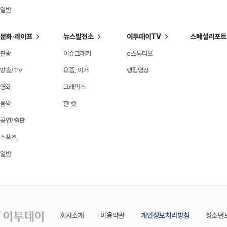
일반
문화·라이프
뉴스발전소
이투데이TV
스페셜리포트
관광
이슈크래커
e스튜디오
방송/TV
요즘, 이거
랭킹영상
영화
그래픽스
음악
한 컷
공연/출판
스포츠
일반
회사소개
이용약관
개인정보처리방침
청소년