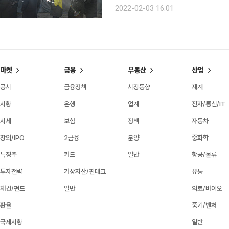
다. 이에 PCR 우선 검사 대상에 해당
2022-02-03 16:01
기전담클리닉 및 호흡기 진료 지정 
마켓
금융
부동산
산업
공시
금융정책
시장동향
재계
시황
은행
업계
전자/통신/IT
시세
보험
정책
자동차
장외/IPO
2금융
분양
중화학
특징주
카드
일반
항공/물류
투자전략
가상자산/핀테크
유통
채권/펀드
일반
의료/바이오
환율
중기/벤처
국제시황
일반