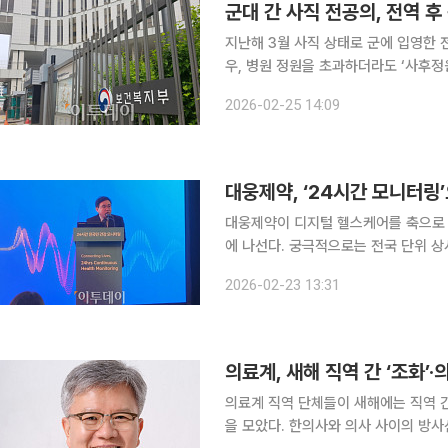
군대 간 사직 전공의, 전역 후
지난해 3월 사직 상태로 군에 입영한 
우, 병원 정원을 초과하더라도 ‘사후정
를 위한 추가 모집은 25일부터 시작된다. 25일 보건복지위원회에 따르면, 수련환경평가
2026-02-25 14:09
24일 제2차 회의를 열고 이 같은 내용
대웅제약이 디지털 헬스케어를 축으로 
에 나선다. 궁극적으로는 전국 단위 
3000억원 달성을 목표로 제시했다. 대웅제약은 23일 서울 종로구 JW메리어트호텔 동대문에서
2026-02-23 13:31
‘디지털 헬스케어 솔루션 발표’ 기자간
의료계, 새해 직역 간 ‘조화’
의료계 직역 단체들이 새해에는 직역 
을 모았다. 한의사와 의사 사이의 방사