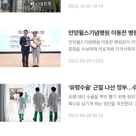
입법예고하고, ‘간호사의 진료지원업무
2025-10-01 10:19
규칙안은 지난해 ‘간호법’ 제정으로 
안양윌스기념병원 이동찬 병원장이 지
표창을 수상하며 의료계와 지역사회의 주목을 받고 있다. 29일 
병원장은 26일 경기도경제과학진흥원
2025-09-29 12:03
터 도지사 표창장을 직접 전달받았다.
'유령수술' 근절 나선 정부…
유령·대리 수술을 뿌리 뽑기 위해 정
록으로 남기게 하는 방안을 추진한다. 20일 의료계 등에 따르면 보건복지부는 최근 이 같은 내용 등
을 담은 의료법 시행규칙 일부개정령안
2025-09-20 09:23
실에 들어간 의사 등 의료인의 이름과 