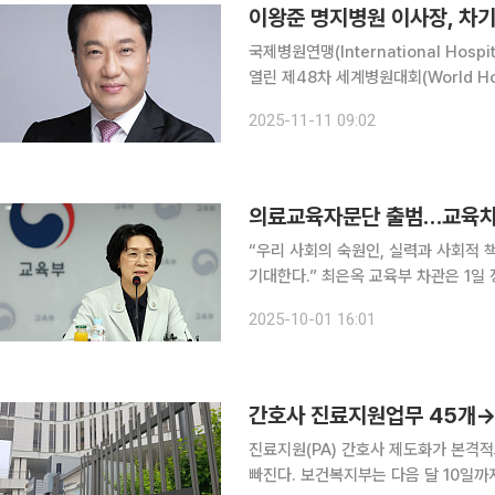
이왕준 명지병원 이사장, 차
국제병원연맹(International Hosp
열린 제48차 세계병원대회(World Hospital
기 회장으로 공식 선출했다고 발표했다. 이에 따라 이 이사장은 2027년부터 2029년까지 
2025-11-11 09:02
IHF 회장으로 활동하게
의료교육자문단 출범…교육차관
“우리 사회의 숙원인, 실력과 사회적
기대한다.” 최은옥 교육부 차관은 1일 정부세종청사에서 열린 의대교육자문단 출범 및 위원 위촉식
에 참석해 “(의학교육의) 양적인 변화
2025-10-01 16:01
정갈등 여파가 마무리되고 있지만 의료
간호사 진료지원업무 45개→
진료지원(PA) 간호사 제도화가 본격
빠진다. 보건복지부는 다음 달 10일까지 ‘간호사 진료지원업무 수행에 관한 규칙(규칙안)’ 제정안을