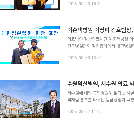
2026-03-30 18:49
전문화·특성화를 통해 차별화된 경쟁력
이춘택병원 이영미 간호팀장,
의료법인 장산의료재단 이춘택병원 이영
전문병원협회 정기총회에서 대한병원협회장 표창
1999년 간호사로 입사한 이후 20
2026-03-30 13:59
직하며 병원 간호서비스 질 향상과 운
수원덕산병원, 서수원 의료 사
서수원에 대형 종합병원이 없다는 사실
색처럼 분초를 다투는 응급상황이 닥쳤
야 했던 현실이 반복돼왔다. 수원덕산병원이 그
2026-03-07 11:59