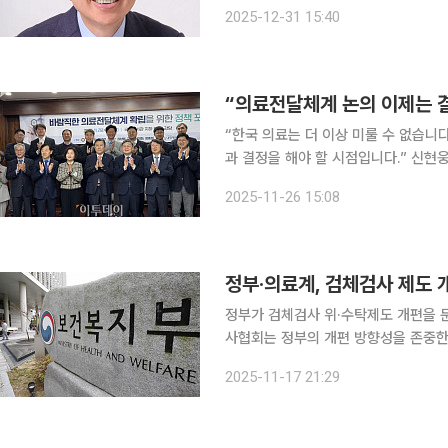
환경 등과 관련한 각 직역의 의견이 조화롭게 수렴될
2025-12-31 15:40
한의사협회, 대한한의사협회, 대한간호
“의료전달체계 논의 이제는 결
“한국 의료는 더 이상 미룰 수 없습니
과 결정을 해야 할 시점입니다.” 신현웅 한국보건사회연구원 보건의료정책연구실장은 26일 서울
여의도 국회도서관에서 열린 ‘바람직한
2025-11-26 15:08
제도가 수도권 대형병원 쏠림과 지역 
정부·의료계, 검체검사 제도 
정부가 검체검사 위·수탁제도 개편을 
사협회는 정부의 개편 방향성을 존중한
달라고 요청했다. 17일 연합뉴스에 따르면 보건복지부는 이날 오후 2025년 검체검사수탁 인증관
2025-11-17 21:29
리위원회 제3차 회의를 열었다고 밝혔다