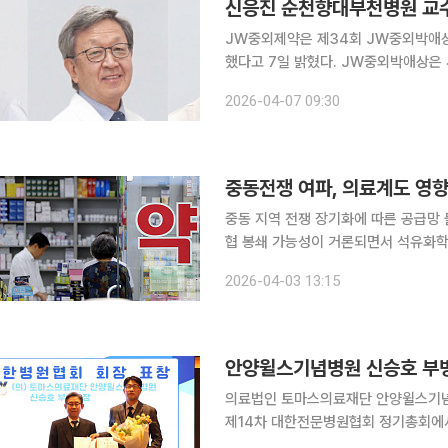
신응진 순천향대부천병원 교수
JW중외제약은 제34회 JW중외박애
했다고 7일 밝혔다. JW중외박애상은 사회에서 박애정신을 구현하고 있는 의료인을 발굴하기 위해
JW중외제약과 대한병원협회가 공동으로 제정한 
2026-04-07 09:30
학교 부천병원장과 대한외과학회 이사장
중동전쟁 여파, 의료계도 영향
중동 지역 전쟁 장기화에 따른 공급망 
협 봉쇄 가능성이 거론되면서 석유화학
격과 공급 안정성에 대한 우려가 커지는 상황이다. 3일 보건당국과 의료계에
2026-04-03 13:15
정학적 리스크로 나프타(Naphtha)
안양윌스기념병원 신승호 부병
의료법인 토마스의료재단 안양윌스기념
제14차 대한전문병원협회 정기총회에서 
부병원장은 2012년 병원 개원 초기