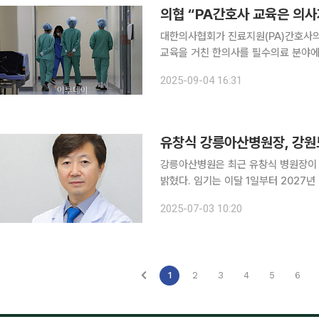
의협 “PA간호사 교육은 의
대한의사협회가 진료지원(PA)간호사의
교육을 거친 한의사를 필수의료 분야에
상’이라고 비판했다. 의협은 4일 서울 용산구 의협회관에서 브리핑을 열고 “PA간호사의 역할은 의
2025-09-04 16:31
사의 지시 및 감독하에 이루어져야 하
유창식 강릉아산병원장, 강원
강릉아산병원은 최근 유창식 병원장이
밝혔다. 임기는 이달 1일부터 2027년 6월까지다. 유 병원장은 뛰어난 수
받아 서울아산병원 대장암센터장, 암병원
2025-07-03 10:20
위자다. 유 병원장은 “도내 병원 
1
2
3
4
5
6