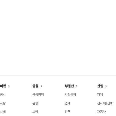
마켓
금융
부동산
산업
공시
금융정책
시장동향
재계
시황
은행
업계
전자/통신/IT
시세
보험
정책
자동차