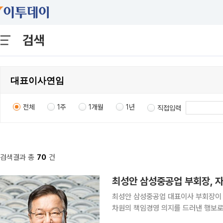
검색
전체
1주
1개월
1년
직접입력
검색결과 총
70
건
최성안 삼성중공업 부회장, 자
최성안 삼성중공업 대표이사 부회장이 
차원의 책임경영 의지를 드러낸 행보로 풀이된다. 29일 금융감독원 전자공시
회장은 26일 삼성중공업 주식 1만주를 