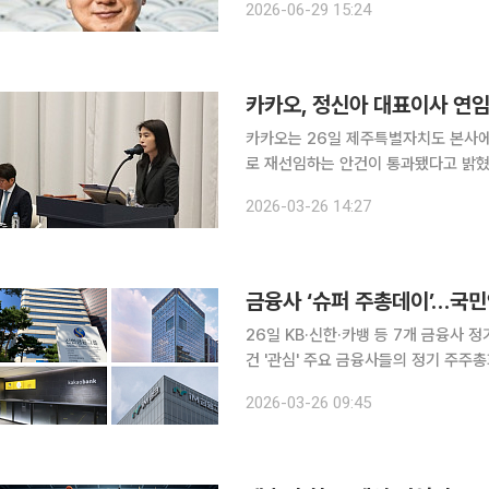
2026-06-29 15:24
규모는 2억4310만
카카오는 26일 제주특별자치도 본사에
로 재선임하는 안건이 통과됐다고 밝혔
라, 정 대표는 오는 2028년 3월까지 카카오를 다시 
2026-03-26 14:27
임한 정 대표는 그룹 구조를 재편하고
금융사 ‘슈퍼 주총데이’…국민
26일 KB·신한·카뱅 등 7개 금융사
건 '관심' 주요 금융사들의 정기 주주총회가 한날 열리는 이른바 ‘슈퍼 주총데이’를 맞아 대표이사 연
임과 이사 보수한도 등을 둘러싼 표 대
2026-03-26 09:45
안건에 반대 의결권 행사를 예고하면서