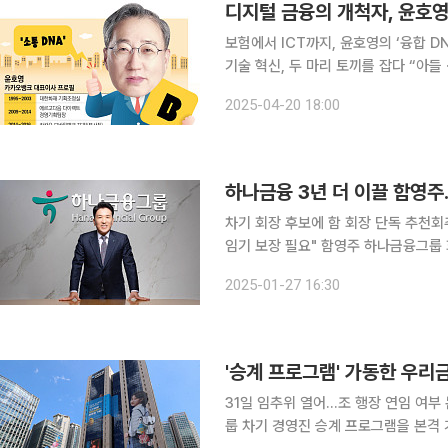
디지털 금융의 개척자, 윤호영이
보험에서 ICT까지, 윤호영의 ‘융합 
기술 혁신, 두 마리 토끼를 잡다 “아들ㆍ딸들이 다니고 싶은 은행을 만들자.” 윤호영 카카오뱅크 대
표의 카카오톡 프로필 메시지다. 이 
2025-04-20 18:00
겨 있다. 윤 대표는 남들이 가지 않은
하나금융 3년 더 이끌 함영주
차기 회장 후보에 함 회장 단독 추천회
임기 보장 필요" 함영주 하나금융그룹 회장이 연임을 앞두고 있다. 27일 하나금융지주 회장후보추
천위원회는 함 회장이 지난 3년간 그룹
2025-01-27 16:30
정으로 함 회장이 추진 중인 밸류업(
'승계 프로그램' 가동한 우리금
31일 임추위 열어…조 행장 연임 여부 논의 결과는 알려
룹 차기 경영진 승계 프로그램을 본격 