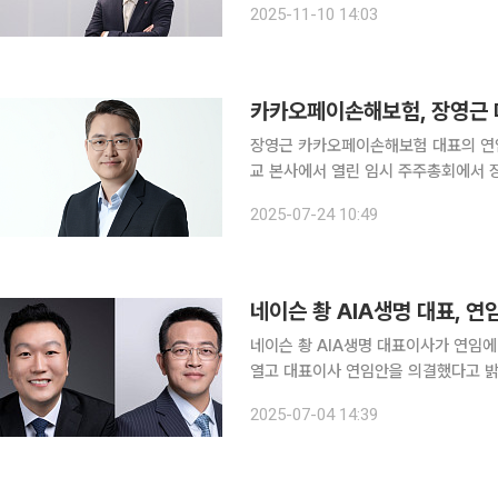
2025-11-10 14:03
다. 넥스트레이드는 상장지수펀드(ET
카카오페이손해보험, 장영근 
장영근 카카오페이손해보험 대표의 연임이 확정됐다. 카카오페이손해보
교 본사에서 열린 임시 주주총회에서 장
월 31일까지 임기를 이어간다. 장 대표는 2023년 7월 취임 이후 사용자 중심의 디지털 보험 모델을
2025-07-24 10:49
정립하고 짧은 기간 내에 체질 개선과 
네이슨 촹 AIA생명 대표, 
네이슨 촹 AIA생명 대표이사가 연임에 성공했다. 4일 AIA생명은 서울 중
열고 대표이사 연임안을 의결했다고 밝혔다
대표는 멀티채널 영업 강화 및 차별화된
2025-07-04 14:39
을 받고 있다. 그는 지난 임기동안 AI