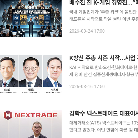
배수진 친 K-게임 경영진…“
국내 게임업계가 ‘주총 위크’에 돌입한
래프톤을 시작으로 막을 올린 이번 주
된다’는 냉혹한 시장의 경고가 반영된
2026-03-24 17:00
K방산 주총 시즌 시작…사업 
KAI 시작으로 한화오션·한화에어로·현
제 정비 안건 집중신재생에너지·항공부품 등 사
들이 일제히 주주총회 시즌에 돌입하며
2026-03-16 17:50
성장 동력을 확보하기 위한 대표이사 선
김학수 넥스트레이드 대표이사 
대체거래소(ATS) 넥스트레이드는 1
했다고 밝혔다. 이번 연임에 따른 김 대표 임기는 2028년 3월까지다. 김 대표는 2022년 11월 넥스
트레이드 법인 설립 시점부터 대표직을 