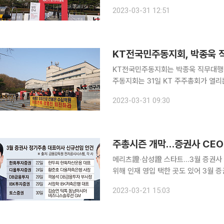
다. KT는 31일 서울 서초구 양재동 KT연구개발센터에서 제41기 정기주주총회를 진행했다. 주총에
2023-03-31 12:51
서는 △재무제표 승인 △정관 일부 변
KT전국민주동지회, 박종욱 
KT전국민주동지회는 박종욱 직무대행 체제
주동지회는 31일 KT 주주총회가 열
이같이 주장했다. 이들은 “박종욱은 정치자금법 위반 사건으로 구현모 등과 함께 법정을 오가는 사
2023-03-31 09:30
람”이라며 “구현모 대표이사 연임프로
주총시즌 개막…증권사 CEO 거
메리츠證‧삼성證 스타트…3월 증권사 
위해 인재 영입 택한 곳도 있어 3월 증권사 정기 주주총회 시즌이 시작되자 국내 증권사 최고경영자
(CEO)들의 거취에 이목이 쏠린다. 
2023-03-21 15:03