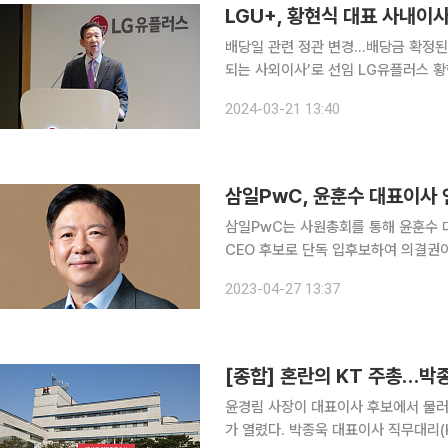
LGU+, 황현식 대표 사내이
배당일 관련 정관 변경…배당금 확정된
되는 사외이사’로 선임 LG유플러스 황현식 대표가 21일 열린 정기 주주총회에서 사내이사로 재선
임됐다. LG유플러스는 서울 용산사옥에서 ‘제28기 정기 주주총회’를 개최했다고 이날 밝혔다. 황현
2024-03-21 13:40
식 LG유플러스 사장은 2020년 11월
삼일PwC, 윤훈수 대표이사 
삼일PwC는 사원총회를 통해 윤훈수 대표이
CEO 후보로 단독 입후보하여 의결권
는 오는 7월부터 2027년 6월까지다. 윤 대표는 2020년 7월 삼일PwC 대표로 취임해 코로나19
2023-04-27 13:37
팬데믹, 글로벌 경제 불황과 지정학적 
[종합] 혼란의 KT 주총…박
윤경림 사장이 대표이사 후보에서 물러
가 열렸다. 박종욱 대표이사 직무대리