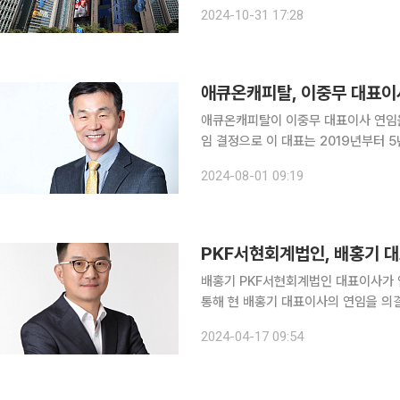
병규 우리은행장 연임 여부에 대한 논의 결과는 
2024-10-31 17:28
금융 사외이사들은 이날 오후 서울 시
애큐온캐피탈, 이중무 대표이
애큐온캐피탈이 이중무 대표이사 연임을 확정했다고 1일 밝
임 결정으로 이 대표는 2019년부터 
년 7월까지다. 이 대표는 대내외적 불확실성이 커지고 있는 금융환경에서 선제적인 리스크 대응 능
2024-08-01 09:19
력을 입증했다. 개인신용대출상품 부문
PKF서현회계법인, 배홍기 
배홍기 PKF서현회계법인 대표이사가 연임을 확정했다. PKF서현
통해 현 배홍기 대표이사의 연임을 의
온 배홍기 대표이사는 오는 2027년 5월말까지 법인을
2024-04-17 09:54
경영학 학사, 석사, 박사과정을 거쳤고