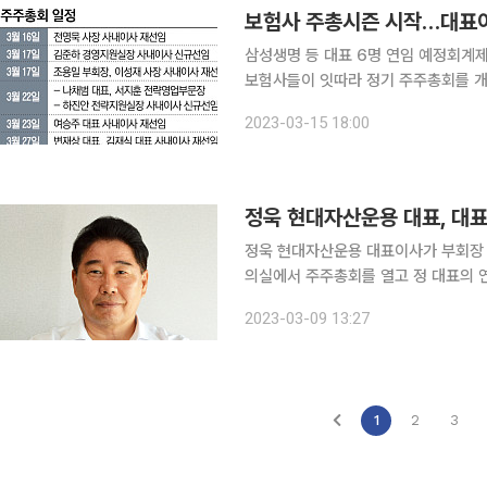
보험사 주총시즌 시작…대표이
삼성생명 등 대표 6명 연임 예정회계제도 변경에 변동성 커져
보험사들이 잇따라 정기 주주총회를 개
대표이사 총 6명의 연임이 예정돼 있다. 15일 보험업계에 따르면 삼성생명을 시작으로 대형 
2023-03-15 18:00
들이 최고경영자(CEO) 연임 안건을 
정욱 현대자산운용 대표, 대
정욱 현대자산운용 대표이사가 부회장 승진과 함께 연임됐다.
의실에서 주주총회를 열고 정 대표의 
기 동안 현대자산운용의 성장을 이끈 공을 인정받았다는
2023-03-09 13:27
동산신탁(현 교보자산신탁), 국제자산
1
2
3