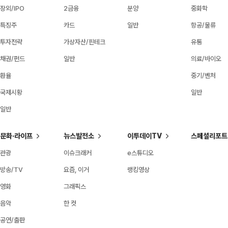
장외/IPO
2금융
분양
중화학
특징주
카드
일반
항공/물류
투자전략
가상자산/핀테크
유통
채권/펀드
일반
의료/바이오
환율
중기/벤처
국제시황
일반
일반
문화·라이프
뉴스발전소
이투데이TV
스페셜리포트
관광
이슈크래커
e스튜디오
방송/TV
요즘, 이거
랭킹영상
영화
그래픽스
음악
한 컷
공연/출판