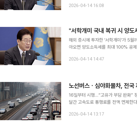
지 예외를 두지 말라는 이례적 지시를 
2026-04-14 16:08
며 중동전쟁 장기화가 실물 경제와 에
"서학개미 국내 복귀 시 양도
해외 증시에 투자한 '서학개미'가 5월까
아오면 양도소득세를 최대 100% 공제받을 수 있게 된다. 이재명
의를 주재하고 이 같은 내용을 골자로
2026-04-14 14:47
등) 등 법률공포안 31건, 대통령령안 
노선버스ㆍ심야화물차, 전국 
16일부터 시행…“고유가 부담 완화” 정부가 고유가로 어려움을 겪는 운송업계를 지원하기 위해 한
달간 고속도로 통행료를 전액 면제한다. 국토교통부는 노선버스와 심야 화물차를 대상으로 재
속도로 통행료를 16일부터 면제한다고 
2026-04-14 13:17
며 3월 26일 대통령 주재 비상경제점