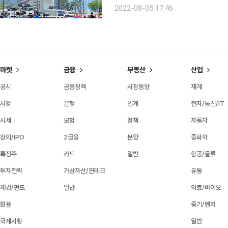
사‧문화의 중심 공간인 광화문광장은 숲
2022-08-05 17:46
4만 300㎡로 기존보다 2배 이상 넓
마켓
금융
부동산
산업
공시
금융정책
시장동향
재계
시황
은행
업계
전자/통신/IT
시세
보험
정책
자동차
장외/IPO
2금융
분양
중화학
특징주
카드
일반
항공/물류
투자전략
가상자산/핀테크
유통
채권/펀드
일반
의료/바이오
환율
중기/벤처
국제시황
일반