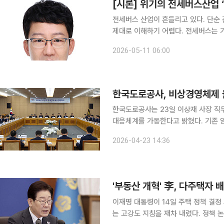
[시론] 위기의 전세버스산업 
전세버스 산업이 흔들리고 있다. 단순
제대로 이해하기 어렵다. 전세버스는 기업
당하는 생활형 교통 인프라이며, 지방
2026-05-11 06:00
있다. 그러나 현재 업계는 고유가 장기
한국도로공사, 비상경영체제 
한국도로공사는 23일 이상재 사장 직
대응체계를 가동한다고 밝혔다. 기존 
점검 태스크포스(TF)’도 구성했다. 이번 조치는 중동 정세에 따른 유가 상승과 건설자재 수급 불안,
2026-04-23 14:36
봄철 교통량 증가에 따른 사고 위험 
'부동산 개혁' 李, 다주택자 
이재명 대통령이 14일 주택 정책 결
는 고강도 지침을 재차 내렸다. 정책