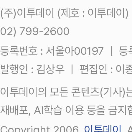
(주)이투데이 (제호 : 이투데이
02) 799-2600
등록번호 : 서울아00197 ㅣ 등록일
발행인 : 김상우 ㅣ 편집인 : 
이투데이의 모든 콘텐츠(기사)는
재배포, AI학습 이용 등을 금지
Copyright 2006.
이투데이
.