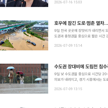
2026-07-16 15:03
전망이다. 농지 전수조사 중간점검에서 
호우에 잠긴 도로·멈춘 열차…
9일 전국 곳곳에 장맛비가 내리면서 도
도권과 충청권을 중심으로 짧은 시간 
물에 잠겼다. 서울역에는 열차 지연을 알리는 안내문이 놓였다. 대전·충청 지역 집중호우 영향으로
2026-07-09 15:14
KTX 26개와 일반열차 32개가 지연
수도권 장대비에 도림천 침수
9일 낮 수도권을 중심으로 시간당 2
의보가 내려지고, 경기 시흥에서는 도로
안전재난문자를 발송해 주의를 당부했다. 기상청은 이날 낮 12시 10분 방재속보를 통해 서
2026-07-09 13:15
경기 남부와 강원 중·남부 내륙·산지, 