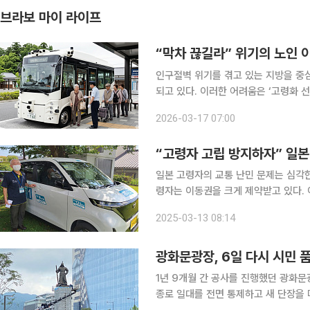
브라보 마이 라이프
“막차 끊길라” 위기의 노인 
인구절벽 위기를 겪고 있는 지방을 중
되고 있다. 이러한 어려움은 ‘고령화 선
민’ 문제는 오래전부터 숙제로 받아들여지고 있다. 한국과 일본이 모두 주
2026-03-17 07:00
답형 교통서비스다. 버스와 콜택시를 
“고령자 고립 방지하자” 일본
일본 고령자의 교통 난민 문제는 심각
령자는 이동권을 크게 제약받고 있다.
맨드, On-demand) ‘지역 모빌리
2025-03-13 08:14
춰 교통수단을 이용할 수 있는 것이 특
광화문광장, 6일 다시 시민 품
1년 9개월 간 공사를 진행했던 광화문
종로 일대를 전면 통제하고 새 단장을 마친