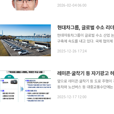
논리의 한계를 보완하는 제도라는 점에서 취지는 분명하다. 그러
2026-02-04 06:00
으로 관성적으로 운영되면서, 미래 산
현대차그룹, 글로벌 수소 리
현대자동차그룹이 글로벌 수소 산업 논
구축에 속도를 내고 있다. 국제 협의체
행보를 통해 ‘수소 리더십’을 재확인했다. 26일 업계에 따르면 현대차그룹은 이달 국내에
2025-12-26 17:24
‘수소위원회 CEO 서밋’과 ‘월드 하이
레미콘·굴착기 등 자기광고 
앞으로 레미콘·굴착기 등 도로 주행이
동차와 노선버스 등 대중교통수단에는 전광판 사용이 가능
외광고물 등의 관리와 옥외광고산업 진
2025-12-17 12:00
16일 시행됐다고 17일 밝혔다. 이번