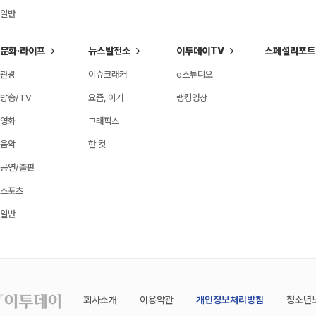
일반
문화·라이프
뉴스발전소
이투데이TV
스페셜리포트
관광
이슈크래커
e스튜디오
방송/TV
요즘, 이거
랭킹영상
영화
그래픽스
음악
한 컷
공연/출판
스포츠
일반
회사소개
이용약관
개인정보처리방침
청소년