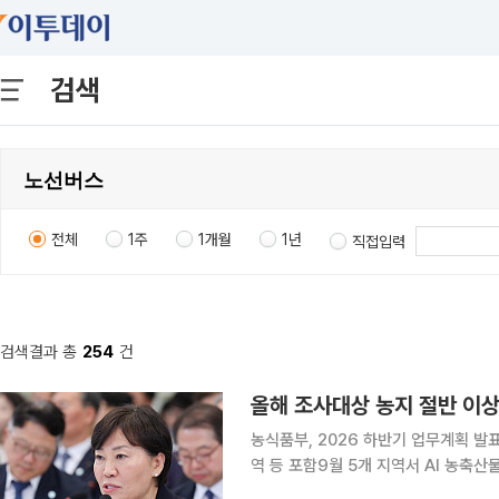
검색
전체
1주
1개월
1년
직접입력
검색결과 총
254
건
올해 조사대상 농지 절반 이상
농식품부, 2026 하반기 업무계획 
역 등 포함9월 5개 지역서 AI 농축
확대…K-푸드+ 수출 160억달러 도전 정부가 8월부터 전체 농지의 절반을 넘는 규모를 심층조사할