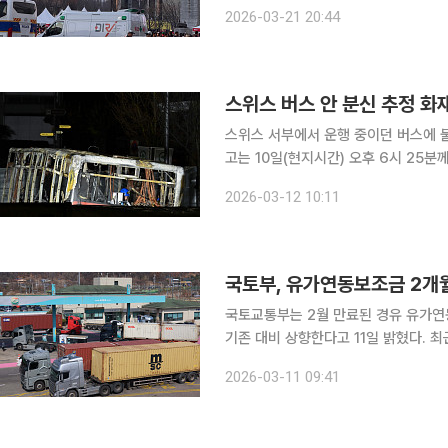
관람객들로 채워졌다. 공식 관람석 내부에서는 관람객들이 응원봉 등 개인 장비를 점검하며 대기하
2026-03-21 20:44
고 있었다. 반면 광장 밖에서는 표를 
스위스 버스 안 분신 추정 화
스위스 서부에서 운행 중이던 버스에 불이 나 6명이
고는 10일(현지시간) 오후 6시 25
행 중이던 버스 내부에서 화재가 시작됐다고 밝혔다. 이 사고로 버스에 
2026-03-12 10:11
를 입었고, 부상자 5명 가운데는 승객
국토부, 유가연동보조금 2개
국토교통부는 2월 만료된 경유 유가연
기존 대비 상향한다고 11일 밝혔다. 
유 가격이 상승함에 따라 교통·물류 업계의 유
2026-03-11 09:41
유가 급등 시 유류비가 운송원가에서 차