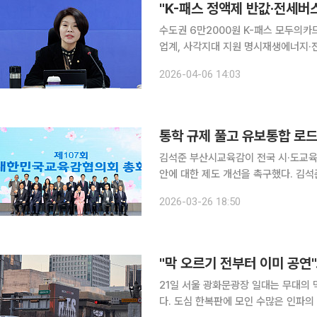
"K-패스 정액제 반값·전세버스
수도권 6만2000원 K-패스 모두의카
업계, 사각지대 지원 명시재생에너지·전
처리 시한 앞두고 상임위 심사서 증액 폭 줄다리기 예고 더불어민주당
2026-04-06 14:03
원인 K-패스 정액제 요금을 절반 수준
통학 규제 풀고 유보통합 로드
김석준 부산시교육감이 전국 시·도교육
안에 대한 제도 개선을 촉구했다. 김석준 교육감은 26일 부산에서 열린 ‘제107회 대한민국 교육감
협의회 총회’에 참석해 정책 제안을 내놓고 공동 
2026-03-26 18:50
청 주관으로 26~27일 이틀간 서구 
"막 오르기 전부터 이미 공연
21일 서울 광화문광장 일대는 무대의
다. 도심 한복판에 모인 수많은 인파의