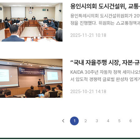
용인특례시의회 도시건설위원회가 20
정을 진행했다. 위원회는 △교통정책과 △대중교통과 △도시철도과 △물류화물과 △건설정책과
△도로건설과 △도로구조물과 △생태하천과
2025-11-21 10:18
의원은 교통정책과에 개인형이동장치(PM·
“국내 자율주행 시장, 자본
KAIDA 30주년 자동차 정책 세미나
서 압도적 경쟁력 글로벌 완성차 업계가 완전자율주행 상용화를 눈앞에 두고 있는 가운데 국내 시장
은 자본, 규제, 데이터 장벽에 막혀 
2025-10-21 14:18
율주행차 개발에도 이를 상용화할만한
1
2
3
4
5
6