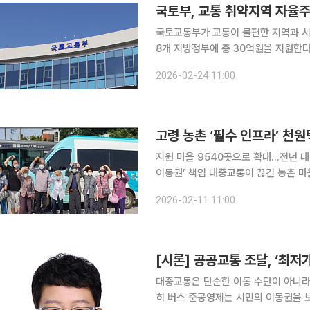
국토부, 교통 취약지역 자율
국토교통부가 교통이 불편한 지역과 시
8개 지방정부에 총 30억원을 지원한다고 24일 밝혔다. 지원 대상
지원사업’ 선정 지자체로 대중교통 사
2026-02-24 11:00
스 실증도 새로 포함됐다. 또한 고속·
고령 농촌 ‘필수 인프라’ 천원
지원 마을 9540곳으로 확대…전년 대
이동권’ 책임 대중교통이 끊긴 농촌 마을에서 이동권이 복지의 문제로 떠오른 가운데, 천원택시와
콜버스로 대표되는 ‘농촌형 교통모델’이
2026-02-11 11:00
로 자리 잡고 있다. 병원·약국 같은 필
[시론] 공공교통 조달, ‘최저
대중교통은 단순한 이동 수단이 아니라
히 버스 준공영제는 시민의 이동권을 