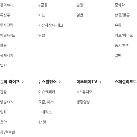
장외/IPO
2금융
분양
중화학
특징주
카드
일반
항공/물류
투자전략
가상자산/핀테크
유통
채권/펀드
일반
의료/바이오
환율
중기/벤처
국제시황
일반
일반
문화·라이프
뉴스발전소
이투데이TV
스페셜리포트
관광
이슈크래커
e스튜디오
방송/TV
요즘, 이거
랭킹영상
영화
그래픽스
음악
한 컷
공연/출판