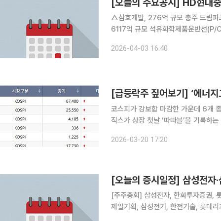
[오늘의 주요공시] HD현대
△삼호개발, 276억 규모 충주 드림파
6117억 규모 석유화학제품운반선(P/
2393억 규모 액화석유가스운반선(LP
2026-04-03 16:40
규모 LPGC 2척 수주 △대우건설, 4
코스피가 강보합 마감한 가운데 6개
직스가 상장 첫날 ‘따따블’을 기록하는 등 9개 종
면 코스피 시장에서 상한가를 기록한 종
2026-03-20 17:20
[오늘의 증시일정] 삼성전자·
[주주총회] 삼성전자, 한화투자증권, 롯
제일기획, 삼성전기, 한전기술, 롯데리
원스, 디지아이, 솔트웨어, 엠로, 