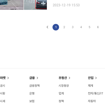
기정통부)는 양재 더케이호텔에서 제4차
2023-12-19 15:53
의 AI서비스 실증 시연회를 진행했다고
1
2
3
4
5
6
마켓
금융
부동산
산업
공시
금융정책
시장동향
재계
시황
은행
업계
전자/통신/IT
시세
보험
정책
자동차