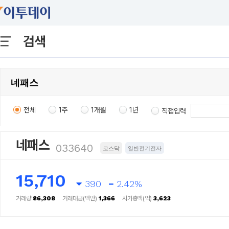
검색
전체
1주
1개월
1년
직접입력
네패스
033640
코스닥
일반전기전자
15,710
390
2.42%
거래량
86,308
거래대금(백만)
1,366
시가총액(억)
3,623