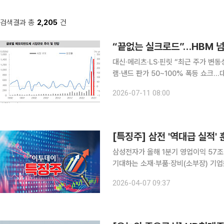
검색결과 총
2,205
건
“끝없는 실크로드”…HBM 넘
대신·메리츠·LS·핀릿 “최근 주가 변
램·낸드 판가 50~100% 폭등 쇼크…대형주 쏠
(AI) 인프라의 가파른 확산과 전통 
2026-07-11 08:00
유례없는 장기 구조적 대호황(슈퍼사이
삼성전자가 올해 1분기 영업이익 57
기대하는 소재·부품·장비(소부장) 기업들의 
에 따르면 오전 9시31분 네패스는 전 
2026-04-07 09:37
덕산하이메탈(9.49%), 시지트로닉스(