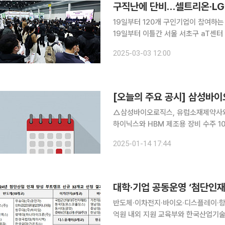
구직난에 단비…셀트리온·LG엔
19일부터 120개 구인기업이 참여하는 대규모 채용
19일부터 이틀간 서울 서초구 aT센터
일 밝혔다. 먼저 ‘기업 채용관’에는 정보통신, 문화콘텐츠, 월드클래스 중견, 외국인투자, 바이오헬
2025-03-03 12:00
스, 해외취업, 청년친화·일자리으뜸, 중
[오늘의 주요 공시] 삼성바
△삼성바이오로직스, 유럽소재제약사와 의약품 위
하이닉스와 HBM 제조용 장비 수주 108억 원
파우스트제일차에 498억 원 규모 담보 제공 결정…
2025-01-14 17:44
템과 기업은행 2024년 자동화기기 구
대학·기업 공동운영 ‘첨단인재
반도체·이차전지·바이오·디스플레이·항공
억원 내외 지원 교육부와 한국산업기술진흥원은 7일 ‘2024년 첨단산업 인재양성 부트캠프’ 선정