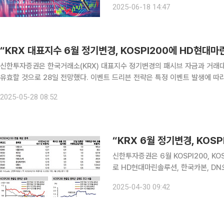
2025-06-18 14:47
트너로 거론되는 네패스아크에 관심이
“KRX 대표지수 6월 정기변경, KOSPI200에 HD현대마
신한투자증권은 한국거래소(KRX) 대표지수 정기변경의 패시브 자금과 거래대
유효할 것으로 28일 전망했다. 이벤트 드리븐 전략은 특정 이벤트 발생에 따라 투자 포
(KRX) 대표지수의 6월 정기변경이 발표됐다. 이번 지수 정기변경 편출입으로 
2025-05-28 08:52
“KRX 6월 정기변경, KOSP
신한투자증권은 6월 KOSPI200, KO
로 HD현대마린솔루션, 한국카본, DN오
예상 종목은 코스모신소재, 두산퓨얼셀,
2025-04-30 09:42
이솔루스 등 7개를 제시했다.