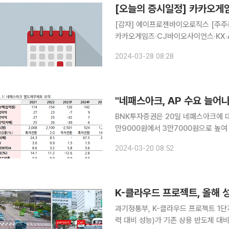
[오늘의 증시일정] 카카오게
[감자] 에이프로젠바이오로직스 [주
카카오게임즈‧CJ바이오사이언스‧KX‧
싸이토젠‧FSN‧디딤이앤에프‧에스유
2024-03-28 08:28
크‧엔지켐생명과학‧플래티어‧광무‧마음
"네패스아크, AP 수요 늘어
BNK투자증권은 20일 네패스아크에 
만9000원에서 3만7000원으로 높여 잡았
BNK투자증권 연구원은 "지난해 4분기 매출액은 전
2024-03-20 08:52
소폭 상회했다"며 "고객사의 시스템 L
K-클라우드 프로젝트, 올해 성
과기정통부, K-클라우드 프로젝트 1단계 실증사업 중간점검 국내
력 대비 성능)가 기존 상용 반도체 대비 두 배 이