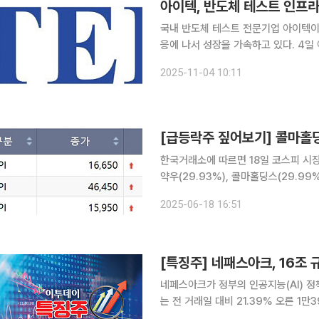
아이텍, 반도체 테스트 인프라
국내 반도체 테스트 전문기업 아이텍이
응에 나서 성장을 가속하고 있다. 4일 아이텍 관계자는 “올해 하반기부터 2026년까지 일본 어드반
테스트의 고사양 테스트 장비를 차례로
2025-11-04 10:11
다. 회사는 최근 국내외 반도체 테스
한국거래소에 따르면 18일 코스피 시장
약우(29.93%), 콜마홀딩스(29.99%) 등 3개였다. 신풍제약과 신
제 '피라맥스'의 코로나 관련 유럽 특허 획득 소식에
2025-06-18 16:51
이 발생한 영향으로 주가가 상승한 것으
네페스아크가 정부의 인공지능(AI) 정책 기대감에 상승세다. 1
는 전 거래일 대비 21.39% 오른 1만3960원에 거래되고 있
향후 5년간 총 16조 원 이상 투입하기