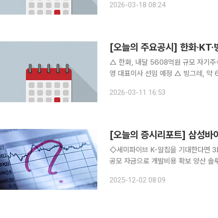
2026-03-18 08:24
스, 엘컴텍
[오늘의 주요공시] 한화·KT·
△ 한화, 내달 5608억원 규모 자기주식 445만주 소각 결정 
영 대표이사 선임 예정 △ 빙그레, 약 64억원 규모 자사주 소각 결정…주주가치 제고 목적 △ 유바
이오로직스, 주주총회서 약 60억원 규모 자사주 매입 추진 △ 
2026-03-11 16:53
전년 대비 12.8% 증가 △ 네패스
[오늘의 증시리포트] 삼성바
◇세미파이브 K-알칩을 기대한다면 3D-
공모 자금으로 개발비용 확보 양산 솔루
증권 ◇롯데관광개발 도파민에는 비수기가
2025-12-02 08:09
종 Top Pick, 목표주가 30,000원 