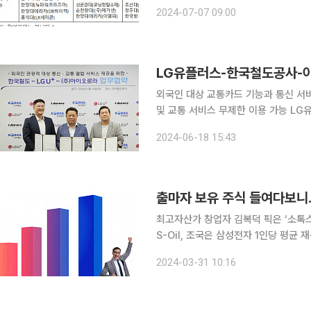
결과를 발표했다. 첨단산업 인재양성 부트캠프는 첨단산업에 필요한 인재를 신속하게 양성하기 위
2024-07-07 09:00
해 대학의 경계를 허물고 기업과 공동
외국인 대상 교통카드 기능과 통신 서비
및 교통 서비스 무제한 이용 가능 LG유플러스는 한국철도공사와 선불 금융 플랫폼 기업 ‘아이오로
라’와 함께 외국인 관광객 전용 교통패스 개
2024-06-18 15:43
사 서울 사옥에서 열린 업무협약식은 
출마자 보유 주식 들여다보니.
최고자산가 창업자 김복덕 픽은 ‘소톡스
S-Oil, 조국은 삼성전자 1인당 평균 재산 28억 원을 기록한 22대 총선 후보자들은 어떤 주식을 샀
을까. 31일 중앙선거관리위원회에 등록
2024-03-31 10:16
보자들은 대한민국 국민이라면 누구나